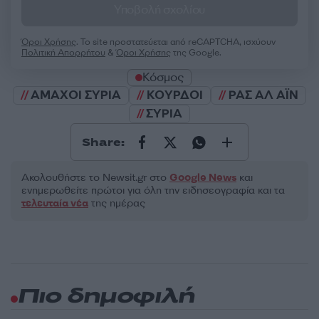
Υποβολή σχολίου
Όροι Χρήσης
. Το site προστατεύεται από reCAPTCHA, ισχύουν
Πολιτική Απορρήτου
&
Όροι Χρήσης
της Google.
Κόσμος
ΑΜΑΧΟΙ ΣΥΡΙΑ
ΚΟΥΡΔΟΙ
ΡΑΣ ΑΛ ΑΪΝ
ΣΥΡΙΑ
Share:
Ακολουθήστε το Νewsit.gr στο
Google News
και
ενημερωθείτε πρώτοι για όλη την ειδησεογραφία και τα
τελευταία νέα
της ημέρας
Πιο δημοφιλή