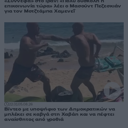
«Σύννεφα» στο Ιράν: «Πολύ δύσκολη η
επικοινωνία τώρα» λέει ο Μασούντ Πεζεσκιάν
για τον Μοτζτάμπα Χαμενεΐ
22:31
05.08.26
Βίντεο με υποψήφιο των Δημοκρατικών να
μπλέκει σε καβγά στη Χαβάη και να πέφτει
αναίσθητος από γροθιά