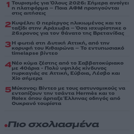
1
Τουρισμός για Όλους 2026: Σήμερα ανοίγει
η πλατφόρμα – Ποια ΑΦΜ προηγούνται
στις αιτήσεις
2
Κυψέλη: Ο περίεργος ηλικιωμένος και το
ταξίδι στην Αράχωβα – Όσα ισχυρίστηκε ο
26χρονος για τον θάνατο της Βρετανίδας
3
Η φωτιά στη Δυτική Αττική, από την
κορυφή του Κιθαιρώνα – Το εντυπωσιακό
timelapse βίντεο
4
Νέο κύμα ζέστης από το Σαββατοκύριακο
με 40άρια - Πολύ υψηλός κίνδυνος
πυρκαγιάς σε Αττική, Εύβοια, Λέσβο και
Χίο σήμερα
5
Μύκονος: Βίντεο με τους αστυνομικούς να
εντοπίζουν την τσάντα Hermès και το
Rolex όπου άρπαξε Έλληνας οδηγός από
Ουκρανό τουρίστα
Πιο σχολιασμένα