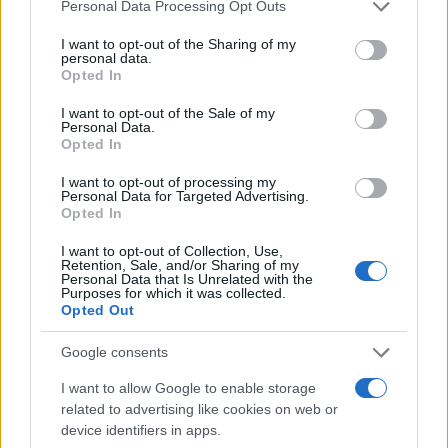
Please note that this website/app uses one or more Google
Personal Data Processing Opt Outs
services and may gather and store information including but
not limited to your visit or usage behaviour. You may click to
I want to opt-out of the Sharing of my
personal data.
grant or deny consent to Google and its third-party tags to
Opted In
use your data for below specified purposes in below Google
consent section.
I want to opt-out of the Sale of my
Personal Data.
Opted In
I want to opt-out of processing my
Personal Data for Targeted Advertising.
Opted In
Αν τα χάσατε
I want to opt-out of Collection, Use,
Retention, Sale, and/or Sharing of my
Personal Data that Is Unrelated with the
Purposes for which it was collected.
Opted Out
Google consents
I want to allow Google to enable storage
related to advertising like cookies on web or
device identifiers in apps.
Από τη θεωρία στην πράξη:
Ψάθα: «Δεν υπήρξε τεχ