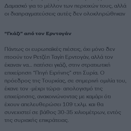
Δαμασκό για το μέλλον των περιοχών τους, αλλά
οι διαπραγματεύσεις αυτές δεν ολοκληρώθηκαν
“Γκάζι” από τον Ερντογάν
Πάντως οι ευρωπαϊκές πιέσεις, όχι μόνο δεν
πτοούν τον Ρετζέπ Ταγίπ Ερντογάν, αλλά τον
έκαναν να… πατήσει γκάζι, στην στρατιωτική
επιχείρηση “Πηγή Ειρήνης” στη Συρία. Ο
πρόεδρος της Τουρκίας, σε σημερινή ομιλία του,
έκανε τον -μέχρι τώρα- απολογισμό της
επιχείρησης, ανακοινώνοντας με καμάρι ότι
έχουν απελευθερώσει 109 τ.χλμ. και θα
συνεχιστεί σε βάθος 30-35 χιλιομέτρων, εντός
της συριακής επικράτειας.