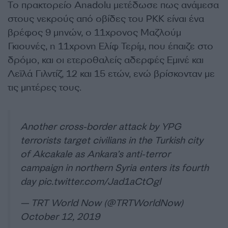
Το πρακτορείο Anadolu μετέδωσε πως ανάμεσα
στους νεκρούς από οβίδες του PKK είναι ένα
βρέφος 9 μηνών, ο 11χρονος Μαζλούμ
Γκιουνές, η 11χρονη Ελίφ Τερίμ, που έπαιζε στο
δρόμο, και οι ετεροθαλείς αδερφές Εμινέ και
Λεϊλά Γιλντίζ, 12 και 15 ετών, ενώ βρίσκονταν με
τις μητέρες τους.
Another cross-border attack by YPG
terrorists target civilians in the Turkish city
of Akcakale as Ankara’s anti-terror
campaign in northern Syria enters its fourth
day
pic.twitter.com/Jad1aCtOgl
— TRT World Now (@TRTWorldNow)
October 12, 2019