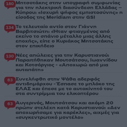
Μητσοτάκης στην υπογραφή συμφωνίας
180
για την ηλεκτρική διασύνδεση Ελλάδας –
Κύπρου: «Ισχυρή ψήφος εμπιστοσύνης» η
είσοδος της Meridiam στην GSI
Το τελευταίο αντίο στον Γιάννη
134
Βαρβιτσιώτη: «Ήταν φτιαγμένος από
εκείνο το σπάνιο μέταλλο μιας άλλης
εποχής», είπε ο Κυριάκος Μητσοτάκης
στον επικήδειο
Νέες απώλειες για την Καρυστιανού:
130
Παραιτήθηκαν Μουτσάτσου, Ιωαννίδου
και Κοτσόργιος - «Αποχωρώ από μια
αυταπάτη»
Συνελήφθη στην Ψάθα αδερφός
63
αντιδημάρχου - Έσπασε το μπλόκο της
ΕΛΑΣ και έπεσε με το αυτοκίνητό του
στα συντρίμμια του ελικοπτέρου
Αυγερινός, Μουτσάτσου και ακόμη 20
63
πρώην στελέχη κατά Καρυστιανού: «Δεν
αποχωρήσαμε για καρέκλες», αιχμές για
«συγκεντρωτικό μοντέλο»