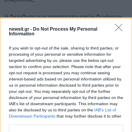
Η διείσδυση των παραστρατιωτικών δυνάμεων
που υποστηρίζονται από την Τουρκία γίνεται στο
newsit.gr -
Do Not Process My Personal
πλαίσιο της επιθετικής πολεμικής επιχείρησης
Information
κατά των Κούρδων, σύμφωνα με ανακοίνωση
του τουρκικού υπουργείου Άμυνας.
If you wish to opt-out of the sale, sharing to third parties, or
processing of your personal or sensitive information for
targeted advertising by us, please use the below opt-out
Το ίδιο υπουργείο προχώρησε σε ανάρτηση για
section to confirm your selection. Please note that after your
τον βασικό αυτοκινητόδρομο στο Twitter, ενώ
opt-out request is processed you may continue seeing
interest-based ads based on personal information utilized by
πρόκειται για την κεντρική οδική αρτηρία που
us or personal information disclosed to third parties prior to
είναι παράλληλη κατά μήκος με τα τουρκικά
your opt-out. You may separately opt-out of the further
σύνορα στα βόρεια της Συρίας
disclosure of your personal information by third parties on the
IAB’s list of downstream participants. This information may
ΔΙΑΦΗΜΙΣΗ
also be disclosed by us to third parties on the
IAB’s List of
Downstream Participants
that may further disclose it to other
third parties.