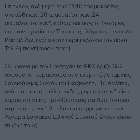
Επιπλέον, ανέφερε πως “440 τρομοκράτες
σκοτώθηκαν, 26 τραυματίστηκαν, 24
αιχμαλωτίστηκαν”, καθώς και πως οι δυνάμεις
υπό την ηγεσία της Τουρκίας ελέγχουν την πόλη
Ρας αλ Άιν, ενώ έχουν περικυκλώσει την πόλη
Τελ Αμπιάντ.[read4more]
Σύμφωνα με τον Ερντογάν το ΡΚΚ έριξε 652
όλμους και πυραύλους στις τουρκικές επαρχίες
Σανλιούρφα, Σιρνάκ και Γκαζιαντέπ. “18 πολίτες,
ανάμεσα τους πολλά παιδιά, μαρτύρησαν”, είπε
χαρακτηριστικά, προσθέτοντας ότι δύο Τούρκοι
στρατιώτες και 16 μέλη του συμμαχικού στην
Άγκυρα Συριακού Εθνικού Στρατού έχουν χάσει
τη ζωή τους.