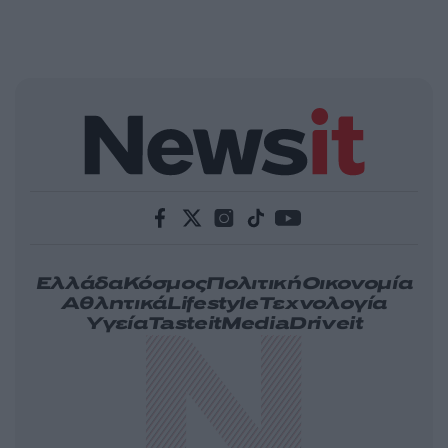
Ελλάδα
Κόσμος
Πολιτική
Οικονομία
Αθλητικά
Lifestyle
Τεχνολογία
Υγεία
Tasteit
Media
Driveit