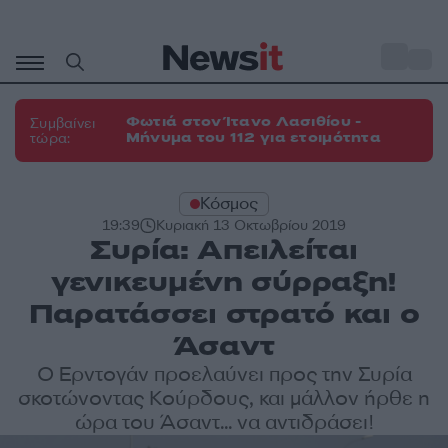
Μετάβαση
σε
o
27
περιεχόμενο
Φωτιά στον Ίτανο Λασιθίου -
Συμβαίνει
Μήνυμα του 112 για ετοιμότητα
τώρα:
Κόσμος
19:39
Κυριακή 13 Οκτωβρίου 2019
Συρία: Απειλείται
γενικευμένη σύρραξη!
Παρατάσσει στρατό και ο
Άσαντ
Ο Ερντογάν προελαύνει προς την Συρία
σκοτώνοντας Κούρδους, και μάλλον ήρθε η
ώρα του Άσαντ... να αντιδράσει!