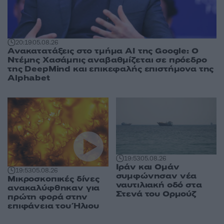
20:19
05.08.26
Ανακατατάξεις στο τμήμα AI της Google: Ο
Ντέμης Χασάμπις αναβαθμίζεται σε πρόεδρο
της DeepMind και επικεφαλής επιστήμονα της
Alphabet
19:53
05.08.26
Ιράν και Ομάν
19:53
05.08.26
συμφώνησαν νέα
Μικροσκοπικές δίνες
ναυτιλιακή οδό στα
ανακαλύφθηκαν για
Στενά του Ορμούζ
πρώτη φορά στην
επιφάνεια του Ήλιου