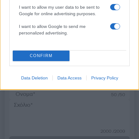
Πώς το Novibet Backend
πρόβλημα με τα δύ
I want to allow my user data to be sent to
Academy εκπαιδεύει τη νέα
ελικόπτερα» κατέθεσα
γενιά engineers
Βρετανός χειριστής κα
Google for online advertising purposes.
Έλληνας διερμηνέα
I want to allow Google to send me
personalized advertising.
Σχόλια
CONFIRM
Σχολίασε εδώ
Data Deletion
Data Access
Privacy Policy
50 /50
2000 /2000