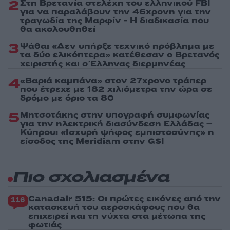
2
Στη Βρετανία στελέχη του ελληνικού FBI
για να παραλάβουν την 46χρονη για την
τραγωδία της Μαρφίν - Η διαδικασία που
θα ακολουθηθεί
3
Ψάθα: «Δεν υπήρξε τεχνικό πρόβλημα με
τα δύο ελικόπτερα» κατέθεσαν ο Βρετανός
χειριστής και ο Έλληνας διερμηνέας
4
«Βαριά καμπάνα» στον 27χρονο τράπερ
που έτρεχε με 182 χιλιόμετρα την ώρα σε
δρόμο με όριο τα 80
5
Μητσοτάκης στην υπογραφή συμφωνίας
για την ηλεκτρική διασύνδεση Ελλάδας –
Κύπρου: «Ισχυρή ψήφος εμπιστοσύνης» η
είσοδος της Meridiam στην GSI
Πιο σχολιασμένα
Canadair 515: Οι πρώτες εικόνες από την
116
κατασκευή του αεροσκάφους που θα
επιχειρεί και τη νύχτα στα μέτωπα της
φωτιάς