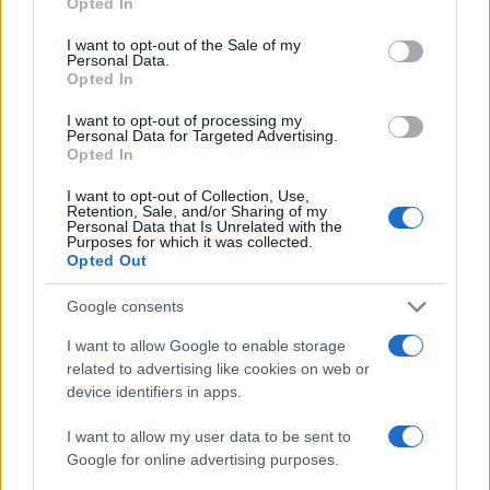
Opted In
επίθεση εναντίον του Ιράν, μοιάζουν να
use your data for below specified purposes in below Google
βυθίζονται σε κινούμενη άμμο τις τελευταίες
consent section.
I want to opt-out of the Sale of my
Personal Data.
εβδομάδες.
Opted In
I want to opt-out of processing my
Αν και
ο Ντόναλντ Τραμπ επιμένει πως ΗΠΑ και
Personal Data for Targeted Advertising.
Opted In
Ιράν είναι κοντά σε συμφωνία για ειρήνη,
τα
νέα πλήγματα έρχονται να ταράξουν
I want to opt-out of Collection, Use,
Retention, Sale, and/or Sharing of my
περισσότερο την ήδη εύθραυστη κατάπαυση του
Personal Data that Is Unrelated with the
Purposes for which it was collected.
πυρός στην περιοχή.
Opted Out
ΔΙΑΦΗΜΙΣΗ
Google consents
I want to allow Google to enable storage
related to advertising like cookies on web or
device identifiers in apps.
I want to allow my user data to be sent to
Google for online advertising purposes.