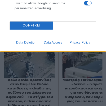
I want to allow Google to send me
personalized advertising.
CONFIRM
Αν τα χάσατε
Data Deletion
Data Access
Privacy Policy
Δολοφονία Βρετανίδας
Μυστράς: Παθολογικά α
στην Κυψέλη: Οι δύο
«δείχνει» η πρώτη
καταθέσεις «κλειδί» της
ιατροδικαστική εκτίμ
συζύγου του 26χρονου
για τον θάνατο του
Αφγανού – Το στίγμα του
90χρονου, που έκρυψ
κινητού, η θεία από την
γιος του σε καταψύκ
Ινδία και τα απειλητικά