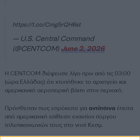
https://t.co/Cmg5rQH6st
— U.S. Central Command
(@CENTCOM)
June 2, 2026
Η CENTCOM διέψευσε λίγο πριν από τις 03:00
(ώρα Ελλάδας) ότι χτυπήθηκε το αρχηγείο και
αμερικανική αεροπορική βάση στην περιοχή.
Πρόσθεσαν πως επρόκειτο για
αντίποινα
έπειτα
από αμερικανική επίθεση εναντίον πύργου
τηλεπικοινωνιών τους στο νησί Κεσμ.