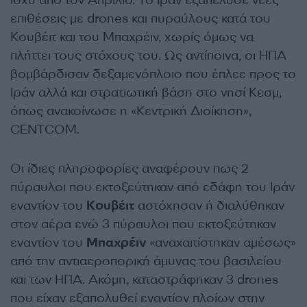
ισχύ από τον Απρίλιο. Το Ιράν εξαπέλυσε νέες
επιθέσεις με drones και πυραύλους κατά του
Κουβέιτ και του Μπαχρέιν, χωρίς όμως να
πλήττει τους στόχους του. Ως αντίποινα, οι ΗΠΑ
βομβάρδισαν δεξαμενόπλοιο που έπλεε προς το
Ιράν αλλά και στρατιωτική βάση στο νησί Κεσμ,
όπως ανακοίνωσε η «Κεντρική Διοίκηση»,
CENTCOM.
Οι ίδιες πληροφορίες αναφέρουν πως 2
πύραυλοι που εκτοξεύτηκαν από εδάφη του Ιράν
εναντίον του
Κουβέιτ
αστόχησαν ή διαλύθηκαν
στον αέρα ενώ 3 πύραυλοι που εκτοξεύτηκαν
εναντίον του
Μπαχρέιν
«αναχαιτίστηκαν αμέσως»
από την αντιαεροπορική άμυνας του βασιλείου
και των ΗΠΑ. Ακόμη, καταστράφηκαν 3 drones
που είχαν εξαπολυθεί εναντίον πλοίων στην