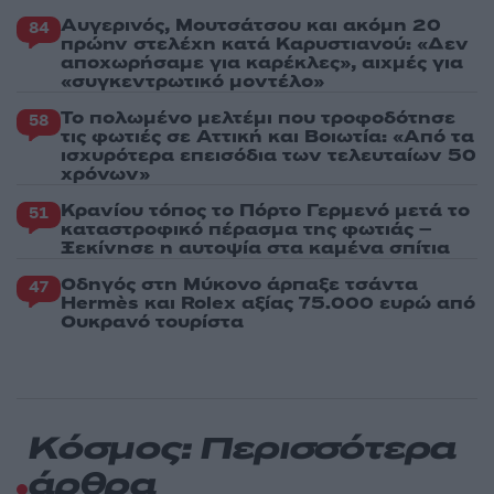
Αυγερινός, Μουτσάτσου και ακόμη 20
84
πρώην στελέχη κατά Καρυστιανού: «Δεν
αποχωρήσαμε για καρέκλες», αιχμές για
«συγκεντρωτικό μοντέλο»
Το πολωμένο μελτέμι που τροφοδότησε
58
τις φωτιές σε Αττική και Βοιωτία: «Από τα
ισχυρότερα επεισόδια των τελευταίων 50
χρόνων»
Κρανίου τόπος το Πόρτο Γερμενό μετά το
51
καταστροφικό πέρασμα της φωτιάς –
Ξεκίνησε η αυτοψία στα καμένα σπίτια
Οδηγός στη Μύκονο άρπαξε τσάντα
47
Hermès και Rolex αξίας 75.000 ευρώ από
Ουκρανό τουρίστα
Κόσμος: Περισσότερα
άρθρα