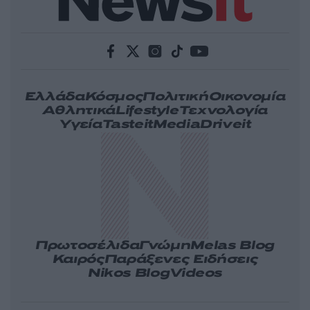
Ελλάδα
Κόσμος
Πολιτική
Οικονομία
Αθλητικά
Lifestyle
Τεχνολογία
Υγεία
Tasteit
Media
Driveit
Πρωτοσέλιδα
Γνώμη
Melas Blog
Καιρός
Παράξενες Ειδήσεις
Nikos Blog
Videos