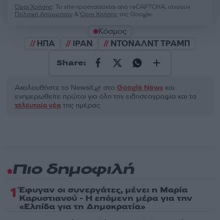
Όροι Χρήσης
. Το site προστατεύεται από reCAPTCHA, ισχύουν
Πολιτική Απορρήτου
&
Όροι Χρήσης
της Google.
Κόσμος
ΗΠΑ
ΙΡΑΝ
ΝΤΟΝΑΛΝΤ ΤΡΑΜΠ
Share:
Ακολουθήστε το Νewsit.gr στο
Google News
και
ενημερωθείτε πρώτοι για όλη την ειδησεογραφία και τα
τελευταία νέα
της ημέρας
Πιο δημοφιλή
1
Έφυγαν οι συνεργάτες, μένει η Μαρία
Καρυστιανού - Η επόμενη μέρα για την
«Ελπίδα για τη Δημοκρατία»