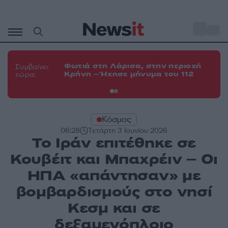
Μετάβαση
σε
o
34
περιεχόμενο
Φω
Φωτιά στη Λάρισα, στην περιοχή
Συμβαίνει
Κο
Κρήνη – Ήχησε μήνυμα του 112
τώρα:
α
Κόσμος
06:28
Τετάρτη 3 Ιουνίου 2026
Το Ιράν επιτέθηκε σε
Κουβέιτ και Μπαχρέιν – Οι
ΗΠΑ «απάντησαν» με
βομβαρδισμούς στο νησί
Κεσμ και σε
δεξαμενόπλοιο