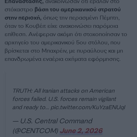
Επανάστασης,
ανακοίνωσαν ότι έβαλαν στο
στόχαστρο
βάση του αμερικανικού στρατού
στην περιοχή,
όπως την περασμένη Πέμπτη,
όταν το Κουβέιτ είχε ανακοινώσει παρόμοια
επίθεση. Ανέφεραν ακόμη ότι στοχοποίησαν το
αρχηγείο του αμερικανικού 5ου στόλου, που
βρίσκεται στο Μπαχρέιν, με πυραύλους και μη
επανδρωμένα εναέρια οχήματα εφόρμησης.
TRUTH: All Iranian attacks on American
forces failed. U.S. forces remain vigilant
and ready to…
pic.twitter.com/KuYzaENUqI
— U.S. Central Command
(@CENTCOM)
June 2, 2026