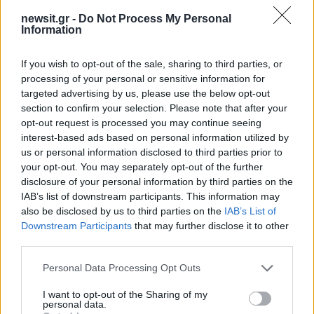
Το Ιράν και οι ΗΠΑ έχουν αλληλοκατηγορηθεί
newsit.gr -
Do Not Process My Personal
επανειλημμένα για παραβιάσεις της κατάπαυσης
Information
του πυρός, που τέθηκε σε εφαρμογή την 8η
Απριλίου, έπειτα από περίπου έναν μήνα
If you wish to opt-out of the sale, sharing to third parties, or
processing of your personal or sensitive information for
εχθροπραξιών.
targeted advertising by us, please use the below opt-out
section to confirm your selection. Please note that after your
opt-out request is processed you may continue seeing
https://t.co/ASAXrUeRGd
interest-based ads based on personal information utilized by
us or personal information disclosed to third parties prior to
— U.S. Central Command
your opt-out. You may separately opt-out of the further
disclosure of your personal information by third parties on the
(@CENTCOM)
June 2, 2026
IAB’s list of downstream participants. This information may
also be disclosed by us to third parties on the
IAB’s List of
Downstream Participants
that may further disclose it to other
third parties.
Οι έμμεσες διαπραγματεύσεις ανάμεσα στην
Τεχεράνη και την Ουάσιγκτον για να τερματιστεί ο
Please note that this website/app uses one or more Google
Personal Data Processing Opt Outs
services and may gather and store information including but
πόλεμος στη Μέση Ανατολή, που ξέσπασε την
not limited to your visit or usage behaviour. You may click to
I want to opt-out of the Sharing of my
28η Φεβρουαρίου, με την αμερικανοϊσραηλινή
personal data.
grant or deny consent to Google and its third-party tags to