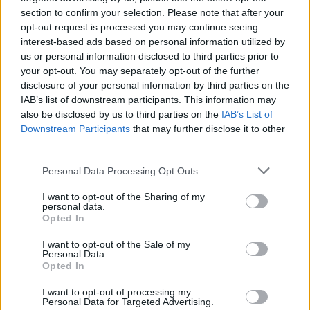
section to confirm your selection. Please note that after your
Όροι Χρήσης
. Το site προστατεύεται από reCAPTCHA, ισχύουν
opt-out request is processed you may continue seeing
Πολιτική Απορρήτου
&
Όροι Χρήσης
της Google.
interest-based ads based on personal information utilized by
Κόσμος
us or personal information disclosed to third parties prior to
ΝΟΜΠΕΛ ΕΙΡΗΝΗΣ
ΝΤΟΝΑΛΝΤ ΤΡΑΜΠ
your opt-out. You may separately opt-out of the further
disclosure of your personal information by third parties on the
ΧΙΛΑΡΙ ΚΛΙΝΤΟΝ
IAB’s list of downstream participants. This information may
Share:
also be disclosed by us to third parties on the
IAB’s List of
Downstream Participants
that may further disclose it to other
third parties.
Ακολουθήστε το Νewsit.gr στο
Google News
και
ενημερωθείτε πρώτοι για όλη την ειδησεογραφία και τα
Please note that this website/app uses one or more Google
Personal Data Processing Opt Outs
τελευταία νέα
της ημέρας
services and may gather and store information including but
not limited to your visit or usage behaviour. You may click to
I want to opt-out of the Sharing of my
personal data.
grant or deny consent to Google and its third-party tags to
Opted In
use your data for below specified purposes in below Google
consent section.
I want to opt-out of the Sale of my
Personal Data.
Πιο δημοφιλή
Opted In
1
I want to opt-out of processing my
Κυψέλη: Ο περίεργος ηλικιωμένος και το
Personal Data for Targeted Advertising.
ταξίδι στην Αράχωβα – Όσα ισχυρίστηκε ο