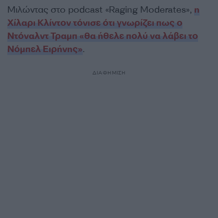
Μιλώντας στο podcast «Raging Moderates»,
η
Χίλαρι Κλίντον τόνισε ότι γνωρίζει πως ο
Ντόναλντ Τραμπ «θα ήθελε πολύ να λάβει το
Νόμπελ Ειρήνης»
.
ΔΙΑΦΗΜΙΣΗ