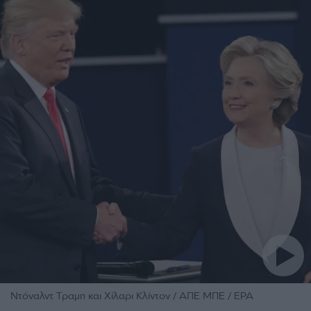
Ντόναλντ Τραμπ και Χίλαρι Κλίντον / ΑΠΕ ΜΠΕ / EPA