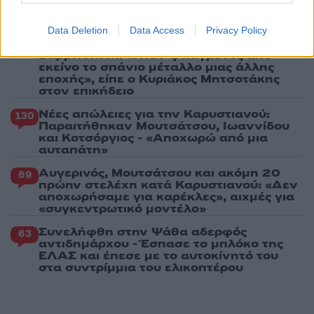
Κύπρου: «Ισχυρή ψήφος εμπιστοσύνης» η
είσοδος της Meridiam στην GSI
Data Deletion
Data Access
Privacy Policy
Το τελευταίο αντίο στον Γιάννη
134
Βαρβιτσιώτη: «Ήταν φτιαγμένος από
εκείνο το σπάνιο μέταλλο μιας άλλης
εποχής», είπε ο Κυριάκος Μητσοτάκης
στον επικήδειο
Νέες απώλειες για την Καρυστιανού:
130
Παραιτήθηκαν Μουτσάτσου, Ιωαννίδου
και Κοτσόργιος - «Αποχωρώ από μια
αυταπάτη»
Αυγερινός, Μουτσάτσου και ακόμη 20
69
πρώην στελέχη κατά Καρυστιανού: «Δεν
αποχωρήσαμε για καρέκλες», αιχμές για
«συγκεντρωτικό μοντέλο»
Συνελήφθη στην Ψάθα αδερφός
63
αντιδημάρχου - Έσπασε το μπλόκο της
ΕΛΑΣ και έπεσε με το αυτοκίνητό του
στα συντρίμμια του ελικοπτέρου