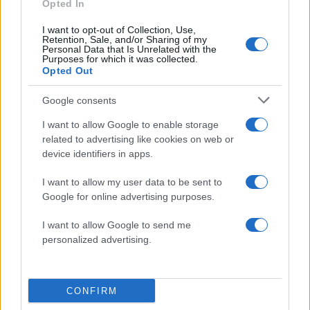
Opted In
26χρονος για τον θάνατο της Βρετανίδας
2
Μύκονος: Βίντεο με τους αστυνομικούς να
I want to opt-out of Collection, Use,
Retention, Sale, and/or Sharing of my
εντοπίζουν την τσάντα Hermès και το
Personal Data that Is Unrelated with the
Rolex όπου άρπαξε Έλληνας οδηγός από
Purposes for which it was collected.
Ουκρανό τουρίστα
Opted Out
3
Μυστράς: «Φρούριο» το ξενοδοχείο που
έκρυβε τη σορό του 90χρονου ο γιος του –
Google consents
«Είχαμε να τον δούμε πάνω από 3 χρόνια»
I want to allow Google to enable storage
4
Πόρτο Γερμενό: Η στιγμή που η φωτιά
related to advertising like cookies on web or
μπαίνει στο χωριό και καταστρέφει τα
device identifiers in apps.
πάντα στο πέρασμά της
5
Στη Βρετανία στελέχη του ελληνικού FBI
I want to allow my user data to be sent to
για να παραλάβουν την 46χρονη για την
Google for online advertising purposes.
τραγωδία της Μαρφίν - Η διαδικασία που
θα ακολουθηθεί
I want to allow Google to send me
personalized advertising.
Πιο σχολιασμένα
CONFIRM
Μητσοτάκης στην υπογραφή συμφωνίας
183
για την ηλεκτρική διασύνδεση Ελλάδας –