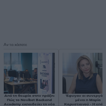
Αν τα χάσατε
Από τη θεωρία στην πράξη:
Έφυγαν οι συνεργάτε
Πώς το Novibet Backend
μένει η Μαρία
Academy εκπαιδεύει τη νέα
Καρυστιανού - Η επόμ