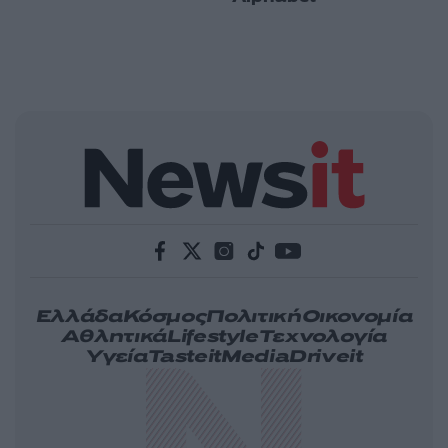
Ελλάδα
Κόσμος
Πολιτική
Οικονομία
Αθλητικά
Lifestyle
Τεχνολογία
Υγεία
Tasteit
Media
Driveit