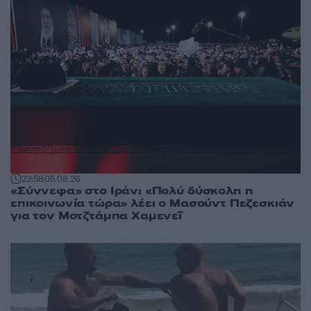
22:58
05.08.26
«Σύννεφα» στο Ιράν: «Πολύ δύσκολη η
επικοινωνία τώρα» λέει ο Μασούντ Πεζεσκιάν
για τον Μοτζτάμπα Χαμενεΐ