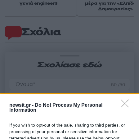
γενιά engineers
μέρα για την «Ελπίδα 
Δημοκρατίας»
Σχόλια
Σχολίασε εδώ
50 /50
newsit.gr -
Do Not Process My Personal
Information
2000 /2000
If you wish to opt-out of the sale, sharing to third parties, or
processing of your personal or sensitive information for
Υποβολή σχολίου
targeted advertising by us, please use the below opt-out