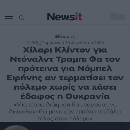
Μετάβαση
σε
o
30
περιεχόμενο
Κόσμος
21:30
Παρασκευή 15 Αυγούστου 2025
Χίλαρι Κλίντον για
Ντόναλντ Τραμπ: Θα τον
πρότεινα για Νόμπελ
Ειρήνης αν τερματίσει τον
πόλεμο χωρίς να χάσει
έδαφος η Ουκρανία
«Μία τέτοια διάκριση θα μπορούσε να
δικαιολογηθεί μόνο εάν επιτύχει να βάλει
τέλος στον πόλεμο»