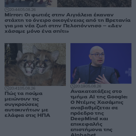
20:44
05.08.26
Mirror: Οι φωτιές στην Αιγιάλεια έκαναν
στάχτη το όνειρο οικογένειας από τη Βρετανία
για μια νέα ζωή στην Πελοπόννησο – «Δεν
χάσαμε μόνο ένα σπίτι»
20:19
05.08.26
20:41
05.08.26
Ανακατατάξεις στο
Πώς τα πούμα
τμήμα AI της Google:
μειώνουν τις
Ο Ντέμης Χασάμπις
συγκρούσεις
αναβαθμίζεται σε
αυτοκινήτων με
πρόεδρο της
ελάφια στις ΗΠΑ
DeepMind και
επικεφαλής
επιστήμονα της
Alphabet