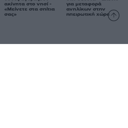
ακίνητα στο νησί -
για μεταφορά
«Μείνετε στα σπίτια
ανηλίκων στην
σας»
ηπειρωτική χώρα
Ελλάδα
Κόσμος
Πολιτική
Οικονομία
Αθλητικά
Lifestyle
Τεχνολογία
Υγεία
Tasteit
Media
Driveit