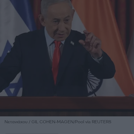
Νετανιάχου / GIL COHEN-MAGEN/Pool via REUTERS