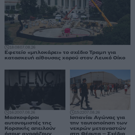
18:08
07.08.26
Εφετείο «μπλοκάρει» το σχέδιο Τραμπ για
κατασκευή αίθουσας χορού στον Λευκό Οίκο
16:20
07.08.26
15:22
07.08.26
Μασκοφόροι
Ισπανία: Αγώνας για
αυτονομιστές της
την ταυτοποίηση των
Κορσικής απειλούν
νεκρών μεταναστών
όσους αγοράζουν
στη Θέουτα – Σχέδιο