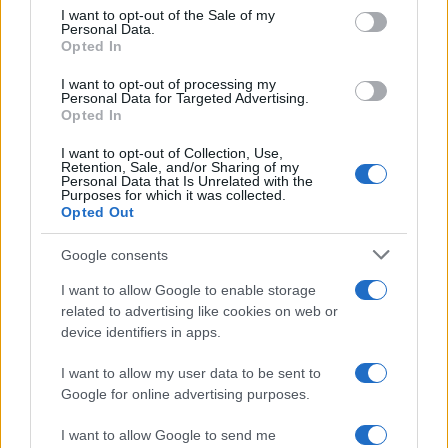
consent section.
I want to opt-out of the Sale of my
Personal Data.
Opted In
50 /50
I want to opt-out of processing my
Personal Data for Targeted Advertising.
Opted In
I want to opt-out of Collection, Use,
Retention, Sale, and/or Sharing of my
2000 /2000
Personal Data that Is Unrelated with the
Purposes for which it was collected.
Υποβολή σχολίου
Opted Out
Google consents
Όροι Χρήσης
. Το site προστατεύεται από reCAPTCHA, ισχύουν
Πολιτική Απορρήτου
&
Όροι Χρήσης
της Google.
I want to allow Google to enable storage
Κόσμος
related to advertising like cookies on web or
ΕΜΠΛΟΥΤΙΣΜΕΝΟ ΟΥΡΑΝΙΟ
ΙΡΑΝ
device identifiers in apps.
ΙΣΡΑΗΛ
ΜΠΕΝΤΖΑΜΙΝ ΝΕΤΑΝΙΑΧΟΥ
I want to allow my user data to be sent to
Share:
Google for online advertising purposes.
I want to allow Google to send me
Ακολουθήστε το Νewsit.gr στο
Google News
και