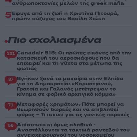
ανθρωποκτονίες μελών της greek mafia
5
Έφυγε από τη ζωή η Χριστίνα Πιτουρά,
πρώην σύζυγος του Βασίλη Χιώτη
Πιο σχολιασμένα
Canadair 515: Οι πρώτες εικόνες από την
131
κατασκευή του αεροσκάφους που θα
επιχειρεί και τη νύχτα στα μέτωπα της
φωτιάς
Βγήκαν ξανά τα μαχαίρια στην Ελπίδα
87
για τη Δημοκρατία: «Καρυστιανού,
Γρατσία και Γαλανός μετέτρεψαν το
κίνημα σε φοβικό αρχηγικό κόμμα»
Μεταφορές χρημάτων: Πότε μπορεί να
71
θεωρηθούν δωρεές και να επιβληθεί
φόρος – Τι ισχυεί για τις γονικές παροχές
Απίστευτο κι όμως αληθινό -
56
Aναστέλλονται τα τακτικά ραντεβού του
αγγειοχειρουργού του νοσοκομείου