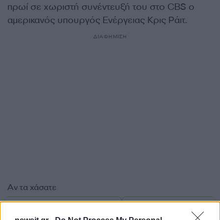
πρωί σε χωριστή συνέντευξή του στο CBS ο
αμερικανός υπουργός Ενέργειας Κρις Ράιτ.
ΔΙΑΦΗΜΙΣΗ
Αν τα χάσατε