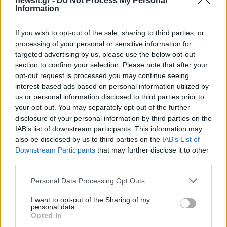
newsit.gr -
Do Not Process My Personal
Information
If you wish to opt-out of the sale, sharing to third parties, or
processing of your personal or sensitive information for
targeted advertising by us, please use the below opt-out
section to confirm your selection. Please note that after your
Ίση με 6 βόμβες Χιροσίμα η
«Ψήνονται» στα 40άρ
opt-out request is processed you may continue seeing
ενέργεια που
δυτική και βόρεια Ελλά
interest-based ads based on personal information utilized by
απελευθερώθηκε από τη
Ενισχυμένα μελτέμια έ
us or personal information disclosed to third parties prior to
mega fire σε Αττική και
μποφόρ στο Αιγαίο μέ
your opt-out. You may separately opt-out of the further
Βοιωτία - Πώς κάηκε μέσα
Δεκαπενταύγουστ
disclosure of your personal information by third parties on the
σε 2 βράδια το 55% της
IAB’s list of downstream participants. This information may
έκτασης
also be disclosed by us to third parties on the
IAB’s List of
Downstream Participants
that may further disclose it to other
Σχόλια
third parties.
Please note that this website/app uses one or more Google
Personal Data Processing Opt Outs
services and may gather and store information including but
not limited to your visit or usage behaviour. You may click to
I want to opt-out of the Sharing of my
personal data.
grant or deny consent to Google and its third-party tags to
Opted In
Σχολίασε εδώ
use your data for below specified purposes in below Google