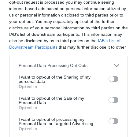
opt-out request is processed you may continue seeing
interest-based ads based on personal information utilized by
us or personal information disclosed to third parties prior to
your opt-out. You may separately opt-out of the further
disclosure of your personal information by third parties on the
Σχολίασε εδώ
IAB’s list of downstream participants. This information may
also be disclosed by us to third parties on the
IAB’s List of
Downstream Participants
that may further disclose it to other
50 /50
third parties.
Please note that this website/app uses one or more Google
Personal Data Processing Opt Outs
services and may gather and store information including but
not limited to your visit or usage behaviour. You may click to
I want to opt-out of the Sharing of my
personal data.
grant or deny consent to Google and its third-party tags to
2000 /2000
Opted In
use your data for below specified purposes in below Google
Υποβολή σχολίου
consent section.
I want to opt-out of the Sale of my
Personal Data.
Opted In
Όροι Χρήσης
. Το site προστατεύεται από reCAPTCHA, ισχύουν
Πολιτική Απορρήτου
&
Όροι Χρήσης
της Google.
I want to opt-out of processing my
Personal Data for Targeted Advertising.
Lifestyle
Opted In
ΜΠΑΣΙΣΤΑΣ
ΣΥΓΚΡΟΤΗΜΑ