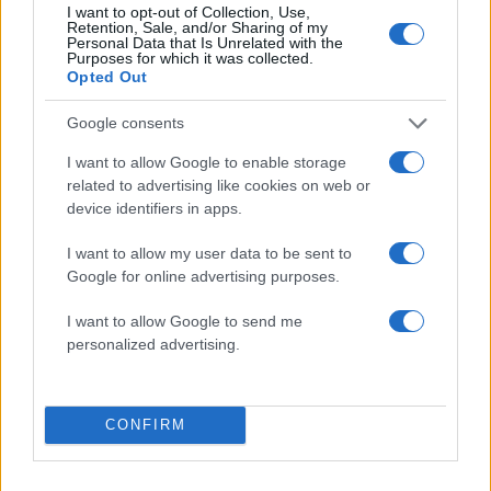
I want to opt-out of Collection, Use,
Retention, Sale, and/or Sharing of my
Share:
Personal Data that Is Unrelated with the
Purposes for which it was collected.
Opted Out
Ακολουθήστε το Νewsit.gr στο
Google News
και
ενημερωθείτε πρώτοι για όλη την ειδησεογραφία και τα
Google consents
τελευταία νέα
της ημέρας
I want to allow Google to enable storage
related to advertising like cookies on web or
device identifiers in apps.
I want to allow my user data to be sent to
Πιο δημοφιλή
Google for online advertising purposes.
1
Κωνσταντίνος Αργυρός και Αλεξάνδρα
I want to allow Google to send me
Νίκα κάνουν διακοπές με πολυτελές γιοτ
personalized advertising.
με τα δύο παιδιά τους
2
Η Άννα Βίσση ξετρελάθηκε με μπάντα που
έπαιζε Τσιτσάνη στο Φισκάρδο και τους
πρότεινε συνεργασία
CONFIRM
3
Θρήνος για τον Λιονέλ Μέσι – Πέθανε ο
πατέρας του, Χόρχε