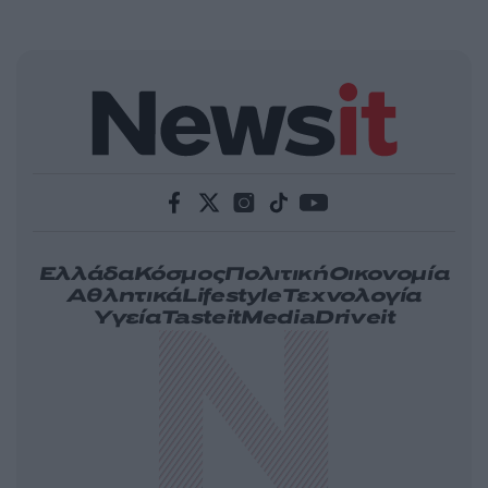
Ελλάδα
Κόσμος
Πολιτική
Οικονομία
Αθλητικά
Lifestyle
Τεχνολογία
Υγεία
Tasteit
Media
Driveit