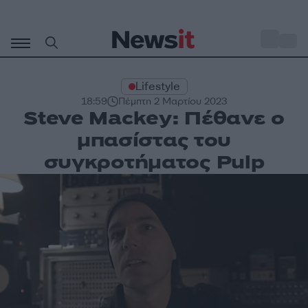
Μετάβαση
σε
o
30
περιεχόμενο
Lifestyle
18:59
Πέμπτη 2 Μαρτίου 2023
Steve Mackey: Πέθανε ο
μπασίστας του
συγκροτήματος Pulp