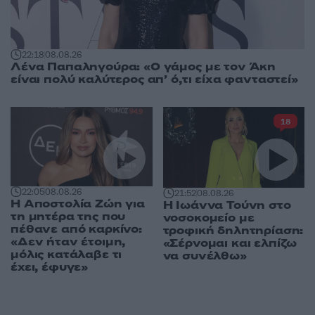
22:18
08.08.26
Λένα Παπαληγούρα: «Ο γάμος με τον Άκη
είναι πολύ καλύτερος απ’ ό,τι είχα φανταστεί»
18
22:05
08.08.26
21:52
08.08.26
Η Αποστολία Ζώη για
Η Ιωάννα Τούνη στο
τη μητέρα της που
νοσοκομείο με
πέθανε από καρκίνο:
τροφική δηλητηρίαση:
«Δεν ήταν έτοιμη,
«Σέρνομαι και ελπίζω
μόλις κατάλαβε τι
να συνέλθω»
έχει, έφυγε»