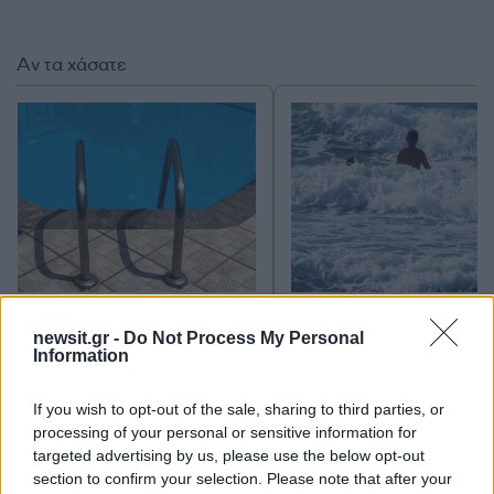
Αν τα χάσατε
Κλειστό μέχρι νεοτέρας το
Εκρηκτικό κοκτέιλ μ
beach bar στην Πάρο όπου
40άρια και 8 μποφόρ -
newsit.gr -
Do Not Process My Personal
πνίγηκε ο 4χρονος –
συναγερμό η χώρα γ
Information
Απολογείται ο ιδιοκτήτης
φωτιές, ενισχύονται 
που είχε δηλωθεί ως
άνεμοι τις επόμενες ημ
ναυαγοσώστης
If you wish to opt-out of the sale, sharing to third parties, or
processing of your personal or sensitive information for
targeted advertising by us, please use the below opt-out
Σχόλια
section to confirm your selection. Please note that after your