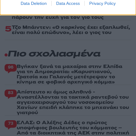
Data Deletion
Data Access
Privacy Policy
4
Ελίζαμπεθ Ελέτσι και Νεκτάριος Λεμονίδης
πήγαν στον Άγιο Νεκτάριο Βούλας για να
πάρουν την ευχή για τον γιο τους
5
Τζο Μπάιντεν: «Ο καρκίνος έχει εξαπλωθεί,
είναι πολύ επώδυνο», λέει ο γιος του
Πιο σχολιασμένα
Βγήκαν ξανά τα μαχαίρια στην Ελπίδα
96
για τη Δημοκρατία: «Καρυστιανού,
Γρατσία και Γαλανός μετέτρεψαν το
κίνημα σε φοβικό αρχηγικό κόμμα»
Απίστευτο κι όμως αληθινό -
83
Aναστέλλονται τα τακτικά ραντεβού του
αγγειοχειρουργού του νοσοκομείου
Χανίων επειδή κλάπηκε το μηχανάκι του
γιατρού
ΕΛΑΣ: Ο Αλέξης Δέδες ο πρώτος
73
υποψήφιος βουλευτής του κόμματος –
Από τα διοικητικά της ΑΕΚ στην πολιτική