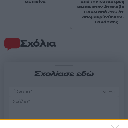
σε πισίνα
από την καταστροφι
φωτιά στην Αττικοβοι
– Πάνω από 250 άτο
απομακρύνθηκαν δι
θαλάσσης
Σχόλια
Σχολίασε εδώ
50 /50
2000 /2000