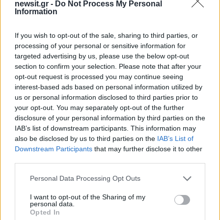
newsit.gr -
Do Not Process My Personal
Information
Υποβολή σχολίου
If you wish to opt-out of the sale, sharing to third parties, or
Όροι Χρήσης
. Το site προστατεύεται από reCAPTCHA, ισχύουν
Πολιτική Απορρήτου
&
Όροι Χρήσης
της Google.
processing of your personal or sensitive information for
targeted advertising by us, please use the below opt-out
Lifestyle
section to confirm your selection. Please note that after your
ΔΗΜΗΤΡΑ ΠΑΠΑΔΗΜΑ
ΕΡΩΤΑΣ
opt-out request is processed you may continue seeing
interest-based ads based on personal information utilized by
Share:
us or personal information disclosed to third parties prior to
your opt-out. You may separately opt-out of the further
Ακολουθήστε το Νewsit.gr στο
Google News
και
disclosure of your personal information by third parties on the
ενημερωθείτε πρώτοι για όλη την ειδησεογραφία και τα
IAB’s list of downstream participants. This information may
τελευταία νέα
της ημέρας
also be disclosed by us to third parties on the
IAB’s List of
Downstream Participants
that may further disclose it to other
third parties.
Please note that this website/app uses one or more Google
Personal Data Processing Opt Outs
services and may gather and store information including but
not limited to your visit or usage behaviour. You may click to
I want to opt-out of the Sharing of my
Πιο δημοφιλή
personal data.
grant or deny consent to Google and its third-party tags to
Opted In
use your data for below specified purposes in below Google