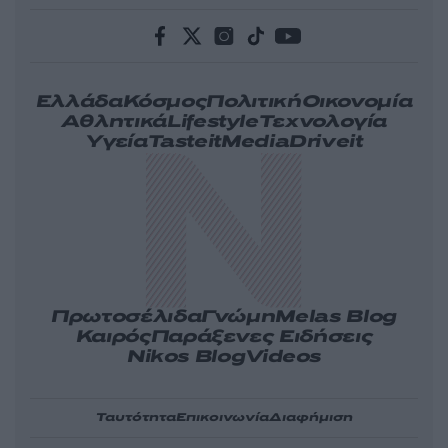
Ελλάδα
Κόσμος
Πολιτική
Οικονομία
Αθλητικά
Lifestyle
Τεχνολογία
Υγεία
Tasteit
Media
Driveit
Πρωτοσέλιδα
Γνώμη
Melas Blog
Καιρός
Παράξενες Ειδήσεις
Nikos Blog
Videos
Ταυτότητα
Επικοινωνία
Διαφήμιση