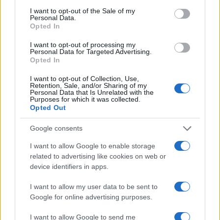
1
Σοκαριστική υπόθεση στην Κρήτη:
Τουρίστας ρωτούσε πόσο να πληρώσει για
consent section.
I want to opt-out of the Sale of my
να ασελγήσει σε 10χρονο κορίτσι - Το παιδί
Personal Data.
καθόταν αμέριμνο σε αυλή επιχείρησης
Opted In
2
Ryanair: «Ένα κομμάτι του προσώπου του
I want to opt-out of processing my
ήταν σαν πλαστελίνη», συγκλονίζει η
Personal Data for Targeted Advertising.
επιβάτιδα που έσωσε τον Σέρβο όταν
Opted In
έσπασε το παράθυρο του αεροπλάνου
I want to opt-out of Collection, Use,
3
Ανησυχία από το ξέσπασμα του ιού του
Retention, Sale, and/or Sharing of my
Δυτικού Νείλου με κρούσματα στην Αττική
Personal Data that Is Unrelated with the
- «Καμπανάκι» από τον Ιατρικό Σύλλογο
Purposes for which it was collected.
Αθηνών για την προστασία της δημόσιας
Opted Out
υγείας
Google consents
4
Φωτιά σε κατάστημα στον Άλιμο –
Εκκενώθηκε πολυκατοικία
I want to allow Google to enable storage
5
Νέος «Αντεροβγάλτης» στο Λονδίνο βίαζε
related to advertising like cookies on web or
και δολοφονούσε ιερόδουλες – Είχε
device identifiers in apps.
συλληφθεί και αφέθηκε ελεύθερος
I want to allow my user data to be sent to
Google for online advertising purposes.
Πιο σχολιασμένα
I want to allow Google to send me