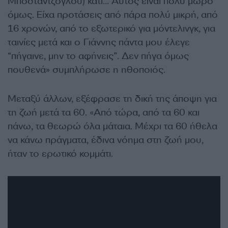
Μποσταντζόγλου) κάτι… Αυτός είναι πολύ μωρό
όμως. Είχα προτάσεις από πάρα πολύ μικρή, από
16 χρονών, από το εξωτερικό για μόντελινγκ, για
ταινίες μετά και ο Γιάννης πάντα μου έλεγε
“πήγαινε, μην το αφήνεις”. Δεν πήγα όμως
πουθενά» συμπλήρωσε η ηθοποιός.
Μεταξύ άλλων, εξέφρασε τη δική της άποψη για
τη ζωή μετά τα 60. «Από τώρα, από τα 60 και
πάνω, τα θεωρώ όλα μάταια. Μέχρι τα 60 ήθελα
να κάνω πράγματα, έδινα νόημα στη ζωή μου,
ήταν το ερωτικό κομμάτι.