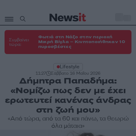
Μετάβαση
σε
o
35
περιεχόμενο
Φωτιά στη Νάξο στην περιοχή
Συμβαίνει
Μικρή Βίγλα – Κινητοποιήθηκαν 10
τώρα:
πυροσβέστες
Lifestyle
11:27
Σάββατο 16 Μαΐου 2026
Δήμητρα Παπαδήμα:
«Νομίζω πως δεν με έχει
ερωτευτεί κανένας άνδρας
στη ζωή μου»
«Από τώρα, από τα 60 και πάνω, τα θεωρώ
όλα μάταια»