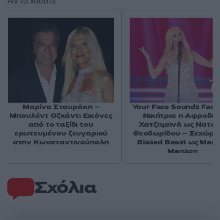
Αν τα χάσατε
Μαρίνα Σταυράκη –
Your Face Sounds Famil
Μπουλέντ Οζκάντ: Εικόνες
Νικήτρια η Αφροδίτ
από το ταξίδι του
Χατζημηνά ως Νατά
ερωτευμένου ζευγαριού
Θεοδωρίδου – Ξεχώρισ
στην Κωνσταντινούπολη
Biased Beast ως Mari
Manson
Σχόλια