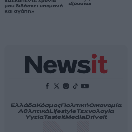
«Δεκαπέντε χρόνια
εξουσία»
μου διδάσκει υπομονή
και αγάπη»
Ελλάδα
Κόσμος
Πολιτική
Οικονομία
Αθλητικά
Lifestyle
Τεχνολογία
Υγεία
Tasteit
Media
Driveit