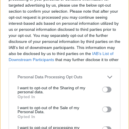
targeted advertising by us, please use the below opt-out
Ακολουθήστε το Νewsit.gr στο
Google News
και
section to confirm your selection. Please note that after your
ενημερωθείτε πρώτοι για όλη την ειδησεογραφία και τα
τελευταία νέα
της ημέρας
opt-out request is processed you may continue seeing
interest-based ads based on personal information utilized by
us or personal information disclosed to third parties prior to
your opt-out. You may separately opt-out of the further
disclosure of your personal information by third parties on the
IAB’s list of downstream participants. This information may
Πιο δημοφιλή
also be disclosed by us to third parties on the
IAB’s List of
Downstream Participants
that may further disclose it to other
1
third parties.
Έφυγαν οι συνεργάτες, μένει η Μαρία
Καρυστιανού - Η επόμενη μέρα για την
«Ελπίδα για τη Δημοκρατία»
Please note that this website/app uses one or more Google
Personal Data Processing Opt Outs
services and may gather and store information including but
2
Συγκίνηση στο τελευταίο αντίο στον Λάκη
not limited to your visit or usage behaviour. You may click to
I want to opt-out of the Sharing of my
Χαλκιά: Με την «Φάμπρικα», λαούτο και
personal data.
grant or deny consent to Google and its third-party tags to
κλαρίνα αποχαιρέτησαν την εμβληματική
Opted In
φωνή της μεταπολίτευσης
use your data for below specified purposes in below Google
consent section.
I want to opt-out of the Sale of my
3
Ο Κώστας Σαμαράς δημοσίευσε μία παιδική
Personal Data.
φωτογραφία για την επέτειο θανάτου της
Opted In
αδελφής του, Λένας
I want to opt-out of processing my