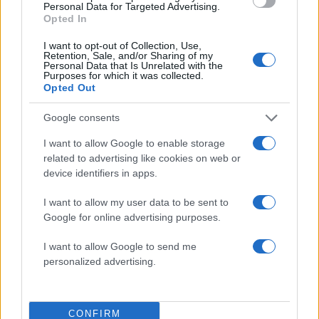
4
Ποιος είναι ο ελληνοκύπριος Sir Ντέμης
Personal Data for Targeted Advertising.
Χασάμπης: Από το σκάκι, στο Νόμπελ
Opted In
Χημείας και στο «τιμόνι» της AI της Google
5
I want to opt-out of Collection, Use,
Το πολωμένο μελτέμι που τροφοδότησε τις
Retention, Sale, and/or Sharing of my
φωτιές σε Αττική και Βοιωτία: «Από τα
Personal Data that Is Unrelated with the
ισχυρότερα επεισόδια των τελευταίων 50
Purposes for which it was collected.
χρόνων»
Opted Out
Google consents
Πιο σχολιασμένα
I want to allow Google to enable storage
related to advertising like cookies on web or
Μητσοτάκης στην υπογραφή συμφωνίας
198
device identifiers in apps.
για την ηλεκτρική διασύνδεση Ελλάδας –
Κύπρου: «Ισχυρή ψήφος εμπιστοσύνης» η
είσοδος της Meridiam στην GSI
I want to allow my user data to be sent to
Google for online advertising purposes.
Canadair 515: Οι πρώτες εικόνες από την
127
κατασκευή του αεροσκάφους που θα
I want to allow Google to send me
επιχειρεί και τη νύχτα στα μέτωπα της
φωτιάς
personalized advertising.
Αυγερινός, Μουτσάτσου και ακόμη 20
85
πρώην στελέχη κατά Καρυστιανού: «Δεν
αποχωρήσαμε για καρέκλες», αιχμές για
CONFIRM