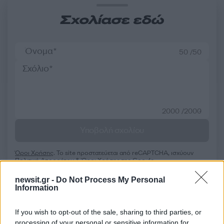
Σχολίασε εδώ
50 /50
2000 /2000
Υποβολή σχολίου
Όροι Χρήσης
. Το site προστατεύεται από reCAPTCHA, ισχύουν
Πολιτική Απορρήτου
&
Όροι Χρήσης
της Google.
Lifestyle
newsit.gr -
Do Not Process My Personal
Information
ΕΛΕΝΗ ΚΑΡΑΚΑΣΗ
Share:
If you wish to opt-out of the sale, sharing to third parties, or
processing of your personal or sensitive information for