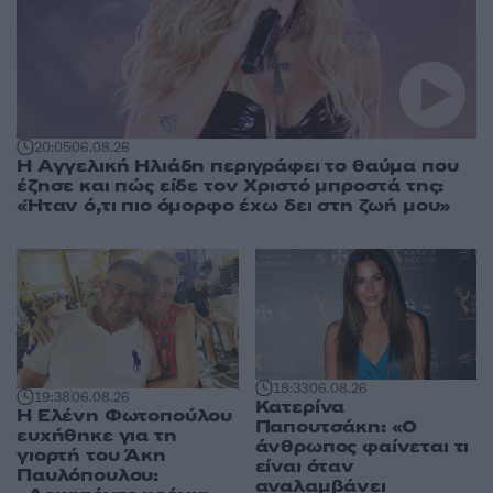
20:05
06.08.26
Η Αγγελική Ηλιάδη περιγράφει το θαύμα που
έζησε και πώς είδε τον Χριστό μπροστά της:
«Ήταν ό,τι πιο όμορφο έχω δει στη ζωή μου»
18:33
06.08.26
19:38
06.08.26
Κατερίνα
Η Ελένη Φωτοπούλου
Παπουτσάκη: «Ο
ευχήθηκε για τη
άνθρωπος φαίνεται τι
γιορτή του Άκη
είναι όταν
Παυλόπουλου:
αναλαμβάνει