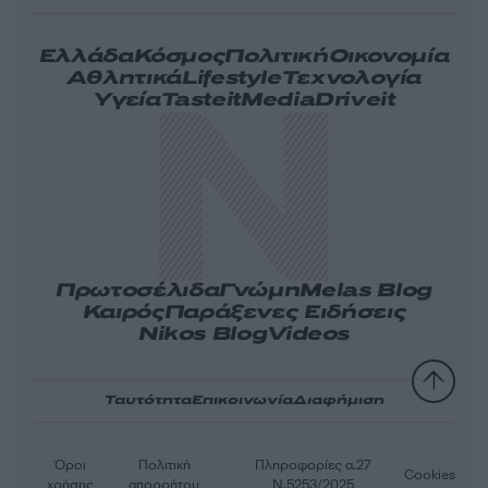
Ελλάδα
Κόσμος
Πολιτική
Οικονομία
Αθλητικά
Lifestyle
Τεχνολογία
Υγεία
Tasteit
Media
Driveit
Πρωτοσέλιδα
Γνώμη
Melas Blog
Καιρός
Παράξενες Ειδήσεις
Nikos Blog
Videos
Ταυτότητα
Επικοινωνία
Διαφήμιση
Όροι
Πολιτική
Πληροφορίες α.27
Cookies
χρήσης
απορρήτου
Ν.5253/2025