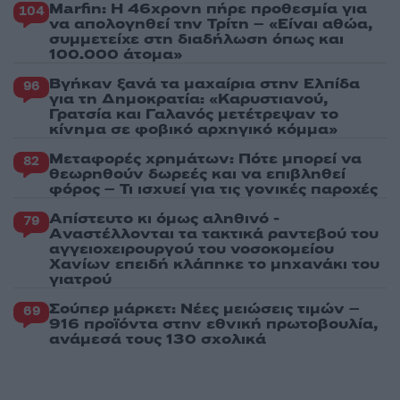
Marfin: Η 46χρονη πήρε προθεσμία για
104
να απολογηθεί την Τρίτη – «Είναι αθώα,
συμμετείχε στη διαδήλωση όπως και
100.000 άτομα»
Βγήκαν ξανά τα μαχαίρια στην Ελπίδα
96
για τη Δημοκρατία: «Καρυστιανού,
Γρατσία και Γαλανός μετέτρεψαν το
κίνημα σε φοβικό αρχηγικό κόμμα»
Μεταφορές χρημάτων: Πότε μπορεί να
82
θεωρηθούν δωρεές και να επιβληθεί
φόρος – Τι ισχυεί για τις γονικές παροχές
Απίστευτο κι όμως αληθινό -
79
Aναστέλλονται τα τακτικά ραντεβού του
αγγειοχειρουργού του νοσοκομείου
Χανίων επειδή κλάπηκε το μηχανάκι του
γιατρού
Σούπερ μάρκετ: Νέες μειώσεις τιμών –
69
916 προϊόντα στην εθνική πρωτοβουλία,
ανάμεσά τους 130 σχολικά