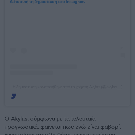
Δείτε αυτή τη δημοσίευση στο Instagram.
Η δημοσίευση κοινοποιήθηκε από το χρήστη Akylas (@akylas__)
O Akylas, σύμφωνα με τα τελευταία
προγνωστικά, φαίνεται πως ενώ είναι φαβορί,
φιγουράρει στην 3η θέση με κορυφαίες να