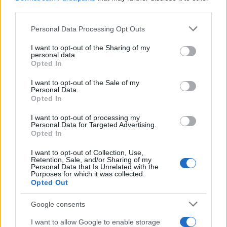
Αυστραλία: Delta Goodrem, «Eclipse»
third parties.
Σερβία: LAVINA, «Kraj Mene»
Please note that this website/app uses one or more Google
Personal Data Processing Opt Outs
Μάλτα: AIDAN, «Bella»
services and may gather and store information including but
not limited to your visit or usage behaviour. You may click to
I want to opt-out of the Sharing of my
Τσεχία: Daniel Zizka, «CROSSROADS»
personal data.
grant or deny consent to Google and its third-party tags to
Βουλγαρία: DARA, «Bangaranga»
Opted In
use your data for below specified purposes in below Google
Κροατία: LELEK, «Andromeda»
consent section.
I want to opt-out of the Sale of my
Personal Data.
Ηνωμένο Βασίλειο: LOOK MUM NO
Opted In
COMPUTER, «Eins, Zwei, Drei»
I want to opt-out of processing my
Γαλλία: Monroe, «Regarde !»
Personal Data for Targeted Advertising.
Μολδαβία: Satoshi, «Viva, Moldova!»
Opted In
Φινλανδία: Linda Lampenius x Pete
I want to opt-out of Collection, Use,
Parkkonen, «Liekinheitin»
Retention, Sale, and/or Sharing of my
Personal Data that Is Unrelated with the
Πολωνία: ALICJA, «Pray»
Purposes for which it was collected.
Opted Out
Λιθουανία: Lion Ceccah, «Sólo Quiero
Más»
Google consents
Σουηδία: FELICIA, «My System»
I want to allow Google to enable storage