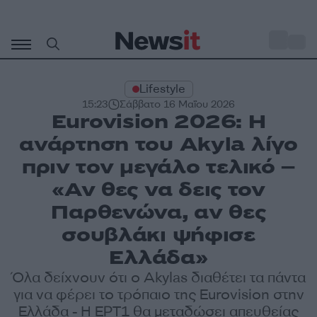
Μετάβαση
σε
o
31
περιεχόμενο
Lifestyle
15:23
Σάββατο 16 Μαΐου 2026
Eurovision 2026: Η
ανάρτηση του Akyla λίγο
πριν τον μεγάλο τελικό –
«Αν θες να δεις τον
Παρθενώνα, αν θες
σουβλάκι ψήφισε
Ελλάδα»
Όλα δείχνουν ότι ο Αkylas διαθέτει τα πάντα
για να φέρει το τρόπαιο της Eurovision στην
Ελλάδα - Η ΕΡΤ1 θα μεταδώσει απευθείας