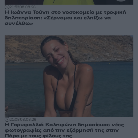
21:52
08.08.26
Η Ιωάννα Τούνη στο νοσοκομείο με τροφική
δηλητηρίαση: «Σέρνομαι και ελπίζω να
συνέλθω»
21:08
08.08.26
Η Γαρυφαλλιά Καληφώνη δημοσίευσε νέες
φωτογραφίες από την εξόρμησή της στην
Πάρο με τους φίλους της