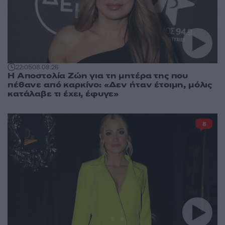
22:05
08.08.26
Η Αποστολία Ζώη για τη μητέρα της που
πέθανε από καρκίνο: «Δεν ήταν έτοιμη, μόλις
κατάλαβε τι έχει, έφυγε»
8