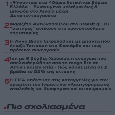
1
«Ψήνονται» στα 40άρια δυτική και βόρεια
Ελλάδα – Ενισχυμένα μελτέμια έως 8
μποφόρ στο Αιγαίο μέχρι
Δεκαπενταύγουστο
2
Μαριζέτα Αντωνοπούλου στο newsit.gr: Οι
“σωτήρες” ανήκουν στο χρονοντούλαπο
της ιστορίας
3
Η Άννα Βίσση ξετρελάθηκε με μπάντα που
έπαιζε Τσιτσάνη στο Φισκάρδο και τους
πρότεινε συνεργασία
4
Ίση με 6 βόμβες Χιροσίμα η ενέργεια που
απελευθερώθηκε από τη mega fire σε
Αττική και Βοιωτία - Πώς κάηκε μέσα σε 2
βράδια το 55% της έκτασης
5
Η FIFA απάντησε στις καταγγελίες για την
ερωμένη του Ινφαντίνο: «Κατηγορηματικά
αναληθείς και δυσφημιστικοί οι ισχυρισμοί»
Πιο σχολιασμένα