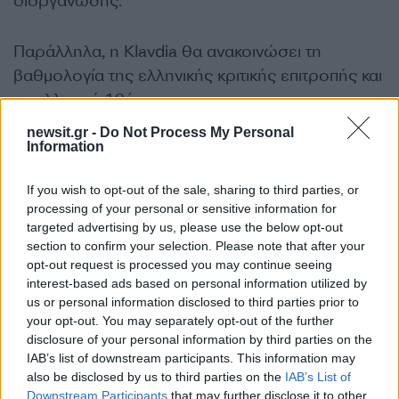
διοργάνωσης.
Παράλληλα, η Klavdia θα ανακοινώσει τη
βαθμολογία της ελληνικής κριτικής επιτροπής και
το ελληνικό 12άρι.
newsit.gr -
Do Not Process My Personal
Information
Η σειρά εμφάνισης των χωρών, απόψε, στον
τελικό της Eurovision 2026:
If you wish to opt-out of the sale, sharing to third parties, or
processing of your personal or sensitive information for
Δανία: Søren Torpegaard Lund, «Før Vi
targeted advertising by us, please use the below opt-out
Går Hjem»
section to confirm your selection. Please note that after your
opt-out request is processed you may continue seeing
Γερμανία: Sarah Engels, «Fire»
interest-based ads based on personal information utilized by
Ισραήλ: Noam Bettan, «Michelle»
us or personal information disclosed to third parties prior to
Βέλγιο: ESSYLA, «Dancing on the Ice»
your opt-out. You may separately opt-out of the further
disclosure of your personal information by third parties on the
Αλβανία: Alis, «Nân»
IAB’s list of downstream participants. This information may
Ελλάδα: Akylas, «Ferto»
also be disclosed by us to third parties on the
IAB’s List of
Ουκρανία: LELÉKA, «Ridnym»
Downstream Participants
that may further disclose it to other