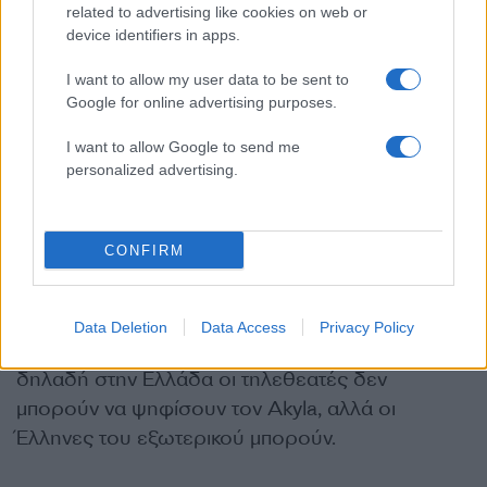
Κύπρος: Antigoni, «JALLA»
related to advertising like cookies on web or
Ιταλία: Sal Da Vinci, «Per Sempre Sì»
device identifiers in apps.
Νορβηγία: JONAS LOVV, «YA YA YA»
I want to allow my user data to be sent to
Ρουμανία: Alexandra Căpitănescu, «Choke
Google for online advertising purposes.
Me»
I want to allow Google to send me
Αυστρία: COSMÓ, «Tanzschein»
personalized advertising.
Πώς ψηφίζουν οι τηλεθεατές
CONFIRM
Και φέτος, οι τηλεθεατές δεν μπορούν να
ψηφίσουν τη χώρα τους, αν παρακολουθούν
Data Deletion
Data Access
Privacy Policy
από τον δημόσιο ραδιοτηλεοπτικό τους φορέα –
δηλαδή στην Ελλάδα οι τηλεθεατές δεν
μπορούν να ψηφίσουν τον Akyla, αλλά οι
Έλληνες του εξωτερικού μπορούν.