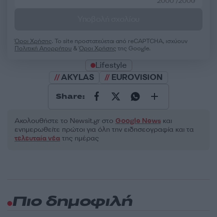
2000 /2000
Υποβολή σχολίου
Όροι Χρήσης
. Το site προστατεύεται από reCAPTCHA, ισχύουν
Πολιτική Απορρήτου
&
Όροι Χρήσης
της Google.
Lifestyle
AKYLAS
EUROVISION
Share:
Ακολουθήστε το Νewsit.gr στο
Google News
και
ενημερωθείτε πρώτοι για όλη την ειδησεογραφία και τα
τελευταία νέα
της ημέρας
Πιο δημοφιλή