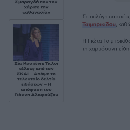
Σμαραγδή που του
χάρισε την
«αθανασία»
Σε πελάγη ευτυχία
Τσιμπρικίδου
, καθ
Η Γιώτα Τσιμπρικίδ
τη χαρμόσυνη είδη
Σία Κοσιώνη: Τίτλοι
τέλους από τον
ΣΚΑΪ – Απόψε το
τελευταίο δελτίο
ειδήσεων – Η
απόφαση του
Γιάννη Αλαφούζου