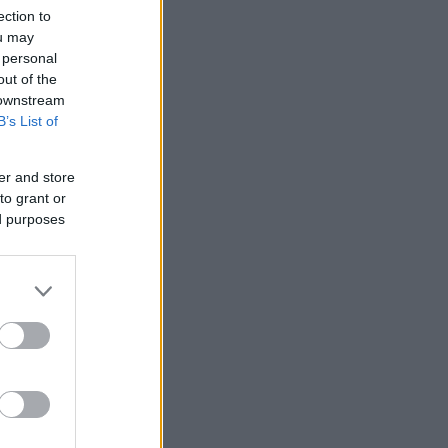
ection to
ou may
 personal
out of the
 downstream
B’s List of
er and store
to grant or
ed purposes
λευση