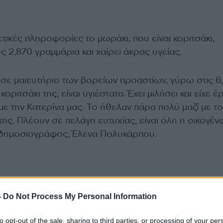
τικές πληροφορίες το μωράκι, που είναι κοριτσάκι,
ος
2,870 γραμμάρια και χαίρει άκρας υγείας.
ε μαιευτήριο των βορείων προαστίων, γύρω στις 6, 
κοριτσάκι της, είναι υγιέστατο. Έχει μιλήσει και είχε έ
 με την Κατερίνα μας. Το ήθελαν πάρα πολύ μαζί με τ
ης. Πλέουν σε πελάγη ευτυχίας, είναι όλη η οικογένε
r η δημοσιογράφος, Έλενα Πολυκάρπου.
-
Do Not Process My Personal Information
to opt-out of the sale, sharing to third parties, or processing of your per