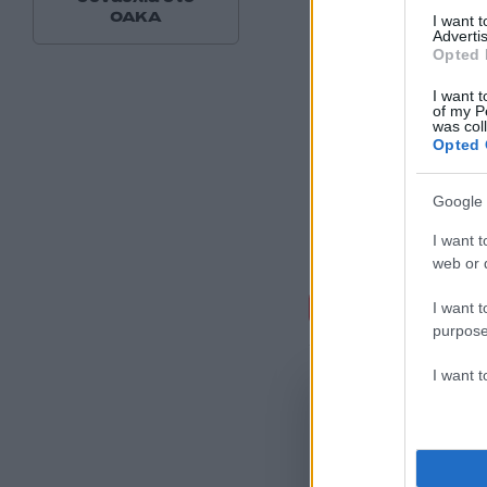
ΟΑΚΑ
I want 
Advertis
Opted 
I want t
of my P
was col
Opted 
Google 
I want t
web or d
Σχόλι
I want t
purpose
I want 