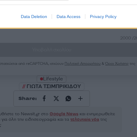
50
Data Deletion
Data Access
Privacy Policy
2000 /
Υποβολή σχολίου
ροστατεύεται από reCAPTCHA, ισχύουν
Πολιτική Απορρήτου
&
Όροι Χρήσης
της
Lifestyle
ΓΙΩΤΑ ΤΣΙΜΠΡΙΚΙΔΟΥ
Share:
θήστε το Νewsit.gr στο
Google News
και ενημερωθείτε
 για όλη την ειδησεογραφία και τα
τελευταία νέα
της
ς