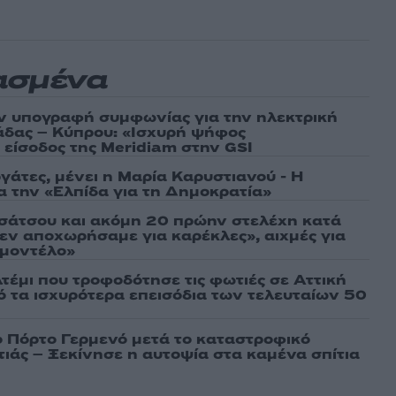
ασμένα
ν υπογραφή συμφωνίας για την ηλεκτρική
άδας – Κύπρου: «Ισχυρή ψήφος
 είσοδος της Meridiam στην GSI
γάτες, μένει η Μαρία Καρυστιανού - Η
α την «Ελπίδα για τη Δημοκρατία»
σάτσου και ακόμη 20 πρώην στελέχη κατά
εν αποχωρήσαμε για καρέκλες», αιχμές για
 μοντέλο»
τέμι που τροφοδότησε τις φωτιές σε Αττική
πό τα ισχυρότερα επεισόδια των τελευταίων 50
ο Πόρτο Γερμενό μετά το καταστροφικό
ιάς – Ξεκίνησε η αυτοψία στα καμένα σπίτια