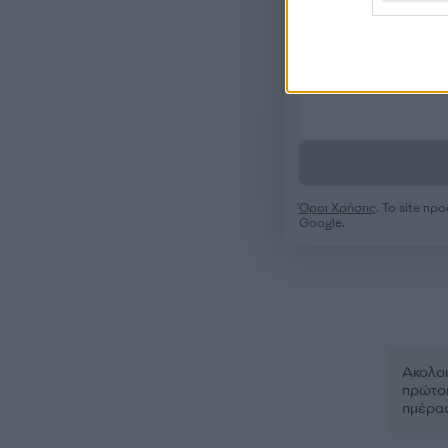
Όροι Χρήσης
. Το site π
Google.
Ακολου
πρώτοι
ημέρα