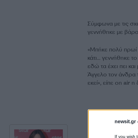
Σύμφωνα με τις σχε
γεννήθηκε με βάρ
«Μπήκε πολύ πρωί σ
κάτι… γεννήθηκε το 
εδώ τα έχει πει και
Άγγελο τον άνδρα τ
εκεί», είπε οn ai
newsit.gr 
If you wish 