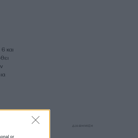
6 και
ρθει
ον
ια
ΔΙΑΦΗΜΙΣΗ
sonal or