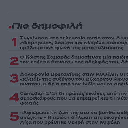
Πιο δημοφιλή
1
Συγκίνηση στο τελευταίο αντίο στον Λάκ
«Φάμπρικα», λαούτο και κλαρίνα αποχαι
εμβληματική φωνή της μεταπολίτευσης
2
Ο Κώστας Σαμαράς δημοσίευσε μία παιδι
την επέτειο θανάτου της αδελφής του, Λ
3
Δολοφονία Βρετανίδας στην Κυψέλη: Οι 
«κλειδί» της συζύγου του 26χρονου Αφγα
κινητού, η θεία από την Ινδία και τα απε
4
Canadair 515: Οι πρώτες εικόνες από τη
αεροσκάφους που θα επιχειρεί και τη νύ
φωτιάς
5
«Αφιέρωσε τη ζωή της στο να βοηθά ανθ
ανάγκη» - Η πρώτη δήλωση της οικογένε
Λίζα που βρέθηκε νεκρή στην Κυψέλη