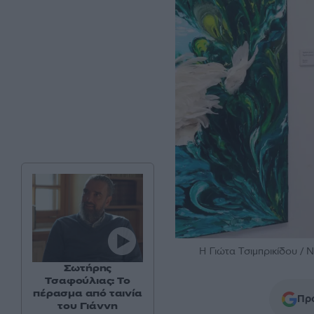
Η Γιώτα Τσιμπρικίδου
Σωτήρης
Τσαφούλιας: Το
πέρασμα από ταινία
Προ
του Γιάννη