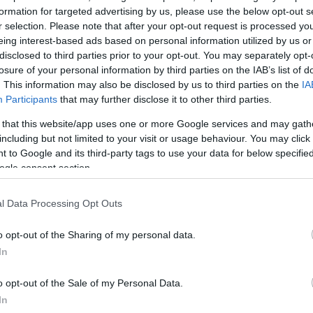
formation for targeted advertising by us, please use the below opt-out s
r selection. Please note that after your opt-out request is processed y
eing interest-based ads based on personal information utilized by us or
disclosed to third parties prior to your opt-out. You may separately opt-
losure of your personal information by third parties on the IAB’s list of
. This information may also be disclosed by us to third parties on the
IA
Participants
that may further disclose it to other third parties.
 that this website/app uses one or more Google services and may gath
including but not limited to your visit or usage behaviour. You may click 
 to Google and its third-party tags to use your data for below specifi
ogle consent section.
ιώτα Τσιμπρικίδου είναι ζευγάρι με τον τραγουδιστή,
Το ζευγάρι ενώθηκε με τα δεσμά του γάμου στις 27
l Data Processing Opt Outs
αι πλέον η ευτυχία τους έχει ολοκληρωθεί με την έ
o opt-out of the Sharing of my personal data.
In
ΔΙΑΦΗΜΙΣΗ
o opt-out of the Sale of my Personal Data.
In