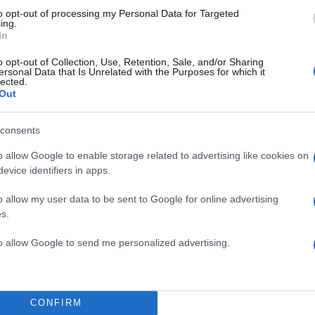
to opt-out of processing my Personal Data for Targeted
ing.
In
o opt-out of Collection, Use, Retention, Sale, and/or Sharing
ersonal Data that Is Unrelated with the Purposes for which it
lected.
Out
consents
o allow Google to enable storage related to advertising like cookies on
evice identifiers in apps.
α
o allow my user data to be sent to Google for online advertising
s.
to allow Google to send me personalized advertising.
Σχολίασε εδώ
CONFIRM