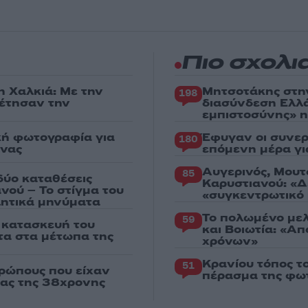
Πιο σχολι
η Χαλκιά: Με την
Μητσοτάκης στη
198
ρέτησαν την
διασύνδεση Ελλ
εμπιστοσύνης» η
κή φωτογραφία για
Έφυγαν οι συνερ
180
ένας
επόμενη μέρα γι
Αυγερινός, Μουτ
85
δύο καταθέσεις
Καρυστιανού: «Δ
νού – Το στίγμα του
«συγκεντρωτικό
ιλητικά μηνύματα
Το πολωμένο μελ
59
ν κατασκευή του
και Βοιωτία: «Α
χτα στα μέτωπα της
χρόνων»
Κρανίου τόπος τ
51
ρώπους που είχαν
πέρασμα της φωτ
ιας της 38χρονης