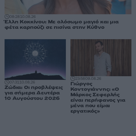
08:28
10.08.26
Έλλη Κοκκίνου: Με ολόσωμο μαγιό και μια
φέτα καρπούζι σε πισίνα στην Κύθνο
23:58
09.08.26
07:31
10.08.26
Γιώργος
Ζώδια: Οι προβλέψεις
Κοντογιάννης: «Ο
για σήμερα Δευτέρα
Μάρκος Σεφερλής
10 Αυγούστου 2026
είναι περήφανος για
μένα που είμαι
εργατικός»