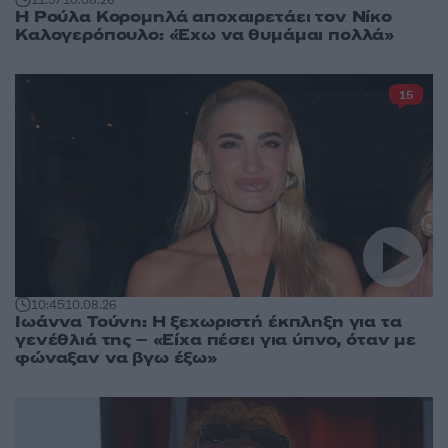
11:57
10.08.26
Η Ρούλα Κορομηλά αποχαιρετάει τον Νίκο
Καλογερόπουλο: «Έχω να θυμάμαι πολλά»
15
10:45
10.08.26
Ιωάννα Τούνη: Η ξεχωριστή έκπληξη για τα
γενέθλιά της – «Είχα πέσει για ύπνο, όταν με
φώναξαν να βγω έξω»