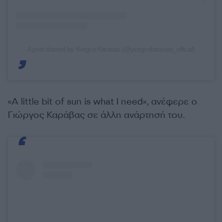
A post shared by Yiorgos Karavas (@yiorgoskaravas_official)
«A little bit of sun is what I need», ανέφερε ο
Γιώργος Καράβας σε άλλη ανάρτησή του.