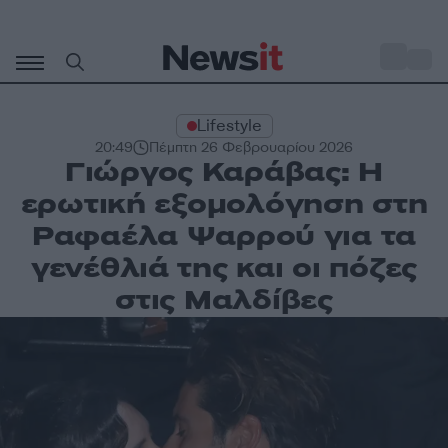
Μετάβαση
σε
o
31
περιεχόμενο
Lifestyle
20:49
Πέμπτη 26 Φεβρουαρίου 2026
Γιώργος Καράβας: Η
ερωτική εξομολόγηση στη
Ραφαέλα Ψαρρού για τα
γενέθλιά της και οι πόζες
στις Μαλδίβες