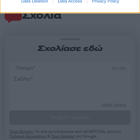
Data Deletion
Data Access
Privacy Policy
Σχόλια
Σχολίασε εδώ
50 /50
2000 /2000
Υποβολή σχολίου
Όροι Χρήσης
. Το site προστατεύεται από reCAPTCHA, ισχύουν
Πολιτική Απορρήτου
&
Όροι Χρήσης
της Google.