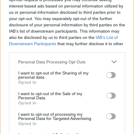
A post shared by Yiorgos Karavas (@yiorgoskaravas_official)
interest-based ads based on personal information utilized by
us or personal information disclosed to third parties prior to
your opt-out. You may separately opt-out of the further
disclosure of your personal information by third parties on the
IAB’s list of downstream participants. This information may
«Δεν υπάρχει “τέλειος” γάμος, υπάρχουν αγάπη,
also be disclosed by us to third parties on the
IAB’s List of
σεβασμός και καθημερινή προσπάθεια. Με τη
Downstream Participants
that may further disclose it to other
γυναίκα μου έχουμε καταφέρει να κρατάμε τη
third parties.
σχέση μας ζωντανή, με αλήθεια και χιούμορ»,
Please note that this website/app uses one or more Google
Personal Data Processing Opt Outs
είχε εξομολογηθεί ο Γιώργος Καράβας σε
services and may gather and store information including but
συνέντευξή του για την προσωπική του ζωή
.
not limited to your visit or usage behaviour. You may click to
I want to opt-out of the Sharing of my
personal data.
grant or deny consent to Google and its third-party tags to
Opted In
ΔΙΑΦΗΜΙΣΗ
use your data for below specified purposes in below Google
consent section.
I want to opt-out of the Sale of my
Personal Data.
Opted In
I want to opt-out of processing my
Personal Data for Targeted Advertising.
Opted In