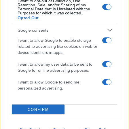
I want to opt-out of Collection, Use,
Retention, Sale, and/or Sharing of my
Personal Data that Is Unrelated with the
Purposes for which it was collected.
Opted Out
Google consents
Αν τα χάσατε
I want to allow Google to enable storage
related to advertising like cookies on web or
device identifiers in apps.
I want to allow my user data to be sent to
Google for online advertising purposes.
I want to allow Google to send me
personalized advertising.
Η Ελένη Μενεγάκη
Γιάννης Σαββιδάκης
δημοσίευσε φωτογραφίες
Συζητάω για να πάω σ
CONFIRM
με νάρθηκα στο δεξί χέρι
Eurovision του χρόνου,
της
δύο τραγούδια