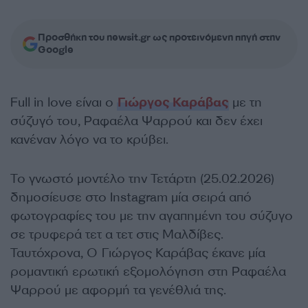
Προσθήκη του newsit.gr ως προτεινόμενη πηγή στην
Google
Full in love είναι ο
Γιώργος Καράβας
με τη
σύζυγό του, Ραφαέλα Ψαρρού και δεν έχει
κανέναν λόγο να το κρύβει.
Το γνωστό μοντέλο την Τετάρτη (25.02.2026)
δημοσίευσε στο Ιnstagram μία σειρά από
φωτογραφίες του με την αγαπημένη του σύζυγο
σε τρυφερά τετ α τετ στις Μαλδίβες.
Ταυτόχρονα, Ο Γιώργος Καράβας έκανε μία
ρομαντική ερωτική εξομολόγηση στη Ραφαέλα
Ψαρρού με αφορμή τα γενέθλιά της.