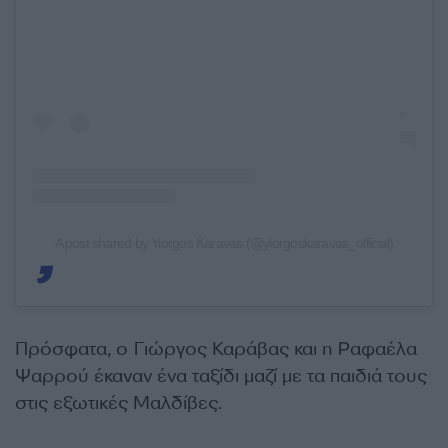
A post shared by Yiorgos Karavas (@yiorgoskaravas_official)
Πρόσφατα, ο Γιώργος Καράβας και η Ραφαέλα
Ψαρρού έκαναν ένα ταξίδι μαζί με τα παιδιά τους
στις εξωτικές Μαλδίβες.