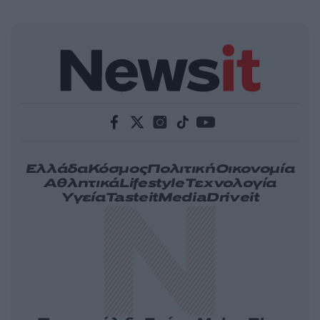
Ελλάδα
Κόσμος
Πολιτική
Οικονομία
Αθλητικά
Lifestyle
Τεχνολογία
Υγεία
Tasteit
Media
Driveit