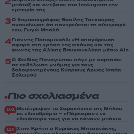
2
μπότοξ και ανέβασε στο Instagram την
εμπειρία της
3
Ο δημοσιογράφος Βασίλης Τσεκούρας
ανακοίνωσε ότι παντρεύεται τη σύντροφό
του, Γωγώ Μπαλή
4
Γιάννης Παπαμιχαήλ: «Η απαγόρευση
αφορά στη χρήση της εικόνας και της
φωνής της Αλίκης Βουγιουκλάκη μέσω AI»
5
Ο Φειδίας Παναγιώτου πήγε με σορτσάκι
σε εκδήλωση μνήμης για τους
δολοφονημένους Κύπριους ήρωες Ισαάκ –
Σολωμού
Πιο σχολιασμένα
Μετέτρεψαν το Σαρακήνικο της Μήλου
161
σε ελικοδρόμιο – «Πάρκαραν» το
ελικόπτερο τους για να κάνουν μπάνιο
Στην Κρήτη ο Κυριάκος Μητσοτάκης,
120
συνεχίζει τις ολιγοήμερες διακοπές του –