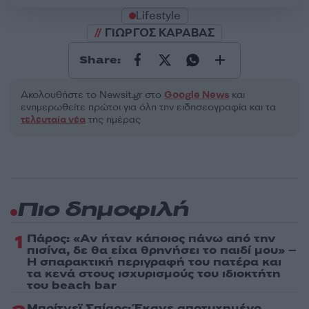
Lifestyle
ΓΙΩΡΓΟΣ ΚΑΡΑΒΑΣ
Share:
Ακολουθήστε το Νewsit.gr στο
Google News
και
ενημερωθείτε πρώτοι για όλη την ειδησεογραφία και τα
τελευταία νέα
της ημέρας
Πιο δημοφιλή
1
Πάρος: «Αν ήταν κάποιος πάνω από την
πισίνα, δε θα είχα θρηνήσει το παιδί μου» –
Η σπαρακτική περιγραφή του πατέρα και
τα κενά στους ισχυρισμούς του ιδιοκτήτη
του beach bar
Μπρίτνεϊ Σπίαρς: Έκανε αποτυχημένο