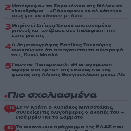
2
Μετέτρεψαν το Σαρακήνικο της Μήλου σε
ελικοδρόμιο – «Πάρκαραν» το ελικόπτερο
τους για να κάνουν μπάνιο
3
Μπρίτνεϊ Σπίαρς: Έκανε αποτυχημένο
μπότοξ και ανέβασε στο Instagram την
εμπειρία της
4
Ο δημοσιογράφος Βασίλης Τσεκούρας
ανακοίνωσε ότι παντρεύεται τη σύντροφό
του, Γωγώ Μπαλή
5
Γιάννης Παπαμιχαήλ: «Η απαγόρευση
αφορά στη χρήση της εικόνας και της
φωνής της Αλίκης Βουγιουκλάκη μέσω AI»
Πιο σχολιασμένα
Στην Κρήτη ο Κυριάκος Μητσοτάκης,
119
συνεχίζει τις ολιγοήμερες διακοπές του –
Πού βρέθηκε το Σάββατο
Το οικονομικό πρόγραμμα της ΕΛΑΣ που
92