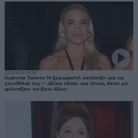
10:45
10.08.26
Ιωάννα Τούνη: Η ξεχωριστή έκπληξη για τα
γενέθλιά της – «Είχα πέσει για ύπνο, όταν με
φώναξαν να βγω έξω»