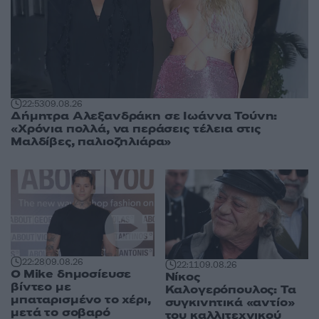
22:53
09.08.26
Δήμητρα Αλεξανδράκη σε Ιωάννα Τούνη:
«Χρόνια πολλά, να περάσεις τέλεια στις
Μαλδίβες, παλιοζηλιάρα»
22:28
09.08.26
22:11
09.08.26
O Mike δημοσίευσε
Νίκος
βίντεο με
Καλογερόπουλος: Τα
μπαταρισμένο το χέρι,
συγκινητικά «αντίο»
μετά το σοβαρό
του καλλιτεχνικού