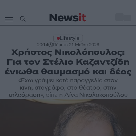
Μετάβαση
σε
o
29
περιεχόμενο
Lifestyle
20:14
Πέμπτη 21 Μαΐου 2026
Χρήστος Νικολόπουλος:
Για τον Στέλιο Καζαντζίδη
ένιωθα θαυμασμό και δέος
«Έχω γράψει κατά παραγγελία στον
κινηματογράφο, στο θέατρο, στην
τηλεόραση», είπε η Λίνα Νικολακοπούλου