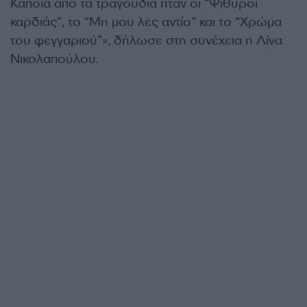
Κάποια από τα τραγούδια ήταν οι “Ψίθυροι
καρδιάς”, το “Μη μου λες αντίο” και το “Χρώμα
του φεγγαριού”», δήλωσε στη συνέχεια η Λίνα
Νικολαπούλου.