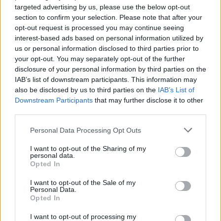
targeted advertising by us, please use the below opt-out
section to confirm your selection. Please note that after your
opt-out request is processed you may continue seeing
interest-based ads based on personal information utilized by
us or personal information disclosed to third parties prior to
your opt-out. You may separately opt-out of the further
Αν τα χάσατε
disclosure of your personal information by third parties on the
IAB’s list of downstream participants. This information may
also be disclosed by us to third parties on the
IAB’s List of
Downstream Participants
that may further disclose it to other
third parties.
Please note that this website/app uses one or more Google
Personal Data Processing Opt Outs
services and may gather and store information including but
not limited to your visit or usage behaviour. You may click to
I want to opt-out of the Sharing of my
personal data.
grant or deny consent to Google and its third-party tags to
Opted In
use your data for below specified purposes in below Google
Φειδίας Παναγιώτου για
Η Σάντρα Βουτσά συγκι
Κυπριακό: «Είναι ηλίθιο να
Μπαμπά μου, θα ήθελα
consent section.
I want to opt-out of the Sale of my
έχεις θέσεις εδώ και 30
ήσουν εδώ, να σε δω 
Personal Data.
χρόνια και να μην
μια φορά
Opted In
αλλάζεις»
I want to opt-out of processing my