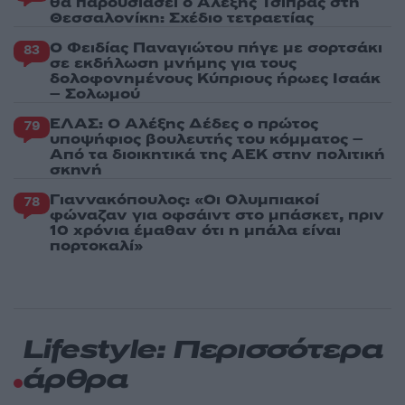
θα παρουσιάσει ο Αλέξης Τσίπρας στη
Θεσσαλονίκη: Σχέδιο τετραετίας
Ο Φειδίας Παναγιώτου πήγε με σορτσάκι
83
σε εκδήλωση μνήμης για τους
δολοφονημένους Κύπριους ήρωες Ισαάκ
– Σολωμού
ΕΛΑΣ: Ο Αλέξης Δέδες ο πρώτος
79
υποψήφιος βουλευτής του κόμματος –
Από τα διοικητικά της ΑΕΚ στην πολιτική
σκηνή
Γιαννακόπουλος: «Οι Ολυμπιακοί
78
φώναζαν για οφσάιντ στο μπάσκετ, πριν
10 χρόνια έμαθαν ότι η μπάλα είναι
πορτοκαλί»
Lifestyle: Περισσότερα
άρθρα