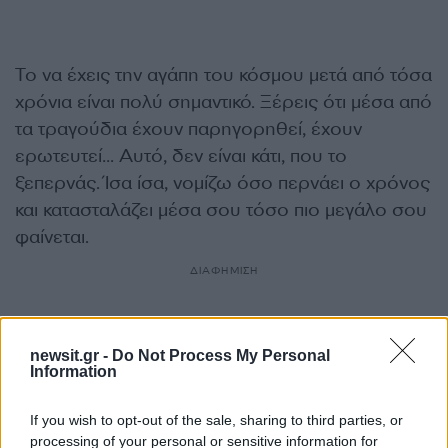
Το να έχεις την αγάπη του κόσμου μετά από τόσα
χρόνια είναι πολύ σημαντικό. Ξέρεις ότι μέσα από
τα τραγούδια έχουν παρηγορηθεί, έχουν
ερωτευτεί… Αυτό, δεν είναι κάτι, που το
ξεπερνάς. Ίσα ίσα, νομίζω όσο περνάει ο χρόνος
και κατασταλάζει μέσα σου τόσο πιο μεγάλο σου
φαίνεται.
ΔΙΑΦΗΜΙΣΗ
newsit.gr -
Do Not Process My Personal
Information
If you wish to opt-out of the sale, sharing to third parties, or
processing of your personal or sensitive information for