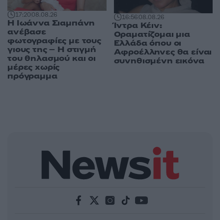
17:20
08.08.26
16:56
08.08.26
H Ιωάννα Σιαμπάνη
Ίντρα Κέιν:
ανέβασε
Οραματίζομαι μια
φωτογραφίες με τους
Ελλάδα όπου οι
γιους της – Η στιγμή
Αφροέλληνες θα είναι
του θηλασμού και οι
συνηθισμένη εικόνα
μέρες χωρίς
πρόγραμμα