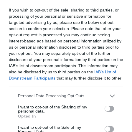
If you wish to opt-out of the sale, sharing to third parties, or
processing of your personal or sensitive information for
targeted advertising by us, please use the below opt-out
section to confirm your selection. Please note that after your
Αν τα χάσατε
opt-out request is processed you may continue seeing
interest-based ads based on personal information utilized by
us or personal information disclosed to third parties prior to
your opt-out. You may separately opt-out of the further
disclosure of your personal information by third parties on the
IAB’s list of downstream participants. This information may
also be disclosed by us to third parties on the
IAB’s List of
Downstream Participants
that may further disclose it to other
third parties.
Please note that this website/app uses one or more Google
Personal Data Processing Opt Outs
Τραγωδία στην Πάρο:
Πώς η Πυροσβεστικ
services and may gather and store information including but
4χρονος βρέθηκε νεκρός
διέσωσε ανθρώπινες ζ
not limited to your visit or usage behaviour. You may click to
I want to opt-out of the Sharing of my
σε πισίνα
από την καταστροφι
personal data.
grant or deny consent to Google and its third-party tags to
φωτιά στην Αττικοβοι
Opted In
– Πάνω από 250 άτο
use your data for below specified purposes in below Google
απομακρύνθηκαν δι
consent section.
I want to opt-out of the Sale of my
θαλάσσης
Personal Data.