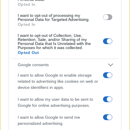
Opted In
I want to opt-out of processing my
Σχόλια
Personal Data for Targeted Advertising.
Opted In
I want to opt-out of Collection, Use,
Retention, Sale, and/or Sharing of my
Personal Data that Is Unrelated with the
Purposes for which it was collected.
Σχολίασε εδώ
Opted Out
Google consents
50 /50
I want to allow Google to enable storage
related to advertising like cookies on web or
device identifiers in apps.
I want to allow my user data to be sent to
2000 /2000
Google for online advertising purposes.
Υποβολή σχολίου
I want to allow Google to send me
personalized advertising.
Όροι Χρήσης
. Το site προστατεύεται από reCAPTCHA, ισχύουν