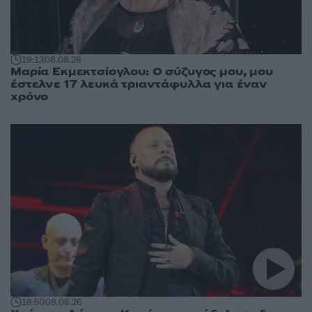
19:13
08.08.26
Μαρία Εκμεκτσίογλου: O σύζυγος μου, μου
έστελνε 17 λευκά τριαντάφυλλα για έναν
χρόνο
18:50
08.08.26