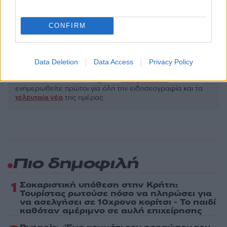
Πολιτική Απορρήτου
&
Όροι Χρήσης
της Google.
Lifestyle
CONFIRM
ΓΚΟΥΙΝΕΘ ΠΑΛΤΡΟΟΥ
ΟΣΚΑΡ 2026
Share:
Data Deletion
Data Access
Privacy Policy
Ακολουθήστε το Νewsit.gr στο
Google News
και
ενημερωθείτε πρώτοι για όλη την ειδησεογραφία και τα
τελευταία νέα
της ημέρας
Πιο δημοφιλή
1
Σοκαριστική υπόθεση στην Κρήτη:
Τουρίστας ρωτούσε πόσο να πληρώσει για
να ασελγήσει σε 10χρονο κορίτσι - Το παιδί
καθόταν αμέριμνο σε αυλή επιχείρησης