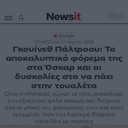
Μετάβαση
σε
o
35
περιεχόμενο
Lifestyle
07:34
Τρίτη 17 Μαρτίου 2026
Γκουίνεθ Πάλτροου: Το
αποκαλυπτικό φόρεμα της
στα Όσκαρ και οι
δυσκολίες στο να πάει
στην τουαλέτα
Όταν η ηθοποιός γύρισε το πλάι, αποκάλυψε
ένα εξαιρετικά ψηλό σκίσιμο που διέτρεχε
όλο το μήκος του φορέματος, ενώ από κάτω
κρυμμένο, ήταν ένα λαμπερό διάφανο
παντελόνι με παγιέτες