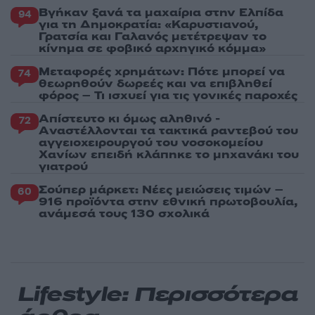
Βγήκαν ξανά τα μαχαίρια στην Ελπίδα
94
για τη Δημοκρατία: «Καρυστιανού,
Γρατσία και Γαλανός μετέτρεψαν το
κίνημα σε φοβικό αρχηγικό κόμμα»
Μεταφορές χρημάτων: Πότε μπορεί να
74
θεωρηθούν δωρεές και να επιβληθεί
φόρος – Τι ισχυεί για τις γονικές παροχές
Απίστευτο κι όμως αληθινό -
72
Aναστέλλονται τα τακτικά ραντεβού του
αγγειοχειρουργού του νοσοκομείου
Χανίων επειδή κλάπηκε το μηχανάκι του
γιατρού
Σούπερ μάρκετ: Νέες μειώσεις τιμών –
60
916 προϊόντα στην εθνική πρωτοβουλία,
ανάμεσά τους 130 σχολικά
Lifestyle: Περισσότερα