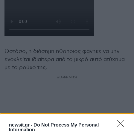
Ωστόσο, η διάσημη ηθοποιός φάνηκε να μην
ενοχλείται ιδιαίτερα από το μικρό αυτό ατύχημα
με το ρούχο της.
ΔΙΑΦΗΜΙΣΗ
newsit.gr -
Do Not Process My Personal
Information