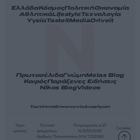
Ελλάδα
Κόσμος
Πολιτική
Οικονομία
Αθλητικά
Lifestyle
Τεχνολογία
Υγεία
Tasteit
Media
Driveit
Πρωτοσέλιδα
Γνώμη
Melas Blog
Καιρός
Παράξενες Ειδήσεις
Nikos Blog
Videos
Ταυτότητα
Επικοινωνία
Διαφήμιση
Όροι
Πολιτική
Πληροφορίες α.27
Cookies
χρήσης
απορρήτου
Ν.5253/2025
Αριθμός Πιστοποίησης Μ.Η.Τ.232163