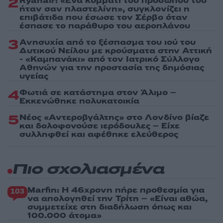
2
Ryanair: «Ένα κομμάτι του προσώπου του
ήταν σαν πλαστελίνη», συγκλονίζει η
επιβάτιδα που έσωσε τον Σέρβο όταν
έσπασε το παράθυρο του αεροπλάνου
3
Ανησυχία από το ξέσπασμα του ιού του
Δυτικού Νείλου με κρούσματα στην Αττική
- «Καμπανάκι» από τον Ιατρικό Σύλλογο
Αθηνών για την προστασία της δημόσιας
υγείας
4
Φωτιά σε κατάστημα στον Άλιμο –
Εκκενώθηκε πολυκατοικία
5
Νέος «Αντεροβγάλτης» στο Λονδίνο βίαζε
και δολοφονούσε ιερόδουλες – Είχε
συλληφθεί και αφέθηκε ελεύθερος
Πιο σχολιασμένα
Marfin: Η 46χρονη πήρε προθεσμία για
103
να απολογηθεί την Τρίτη – «Είναι αθώα,
συμμετείχε στη διαδήλωση όπως και
100.000 άτομα»