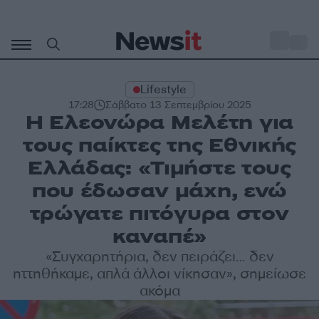
Μετάβαση
σε
o
34
περιεχόμενο
Lifestyle
17:28
Σάββατο 13 Σεπτεμβρίου 2025
Η Ελεονώρα Μελέτη για
τους παίκτες της Εθνικής
Ελλάδας: «Τιμήστε τους
που έδωσαν μάχη, ενώ
τρώγατε πιτόγυρα στον
καναπέ»
«Συγχαρητήρια, δεν πειράζει… δεν
ηττηθήκαμε, απλά άλλοι νίκησαν», σημείωσε
ακόμα