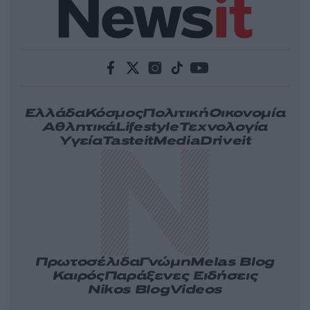
Ελλάδα
Κόσμος
Πολιτική
Οικονομία
Αθλητικά
Lifestyle
Τεχνολογία
Υγεία
Tasteit
Media
Driveit
Πρωτοσέλιδα
Γνώμη
Melas Blog
Καιρός
Παράξενες Ειδήσεις
Nikos Blog
Videos