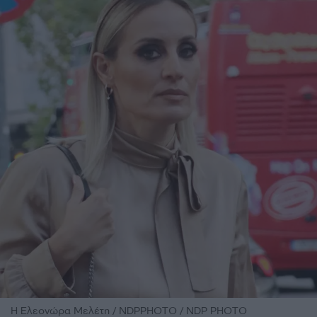
Η Ελεονώρα Μελέτη / NDPPHOTO / NDP PHOTO