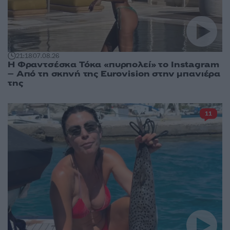
21:18
07.08.26
Η Φραντσέσκα Τόκα «πυρπολεί» το Instagram
– Από τη σκηνή της Eurovision στην μπανιέρα
της
11