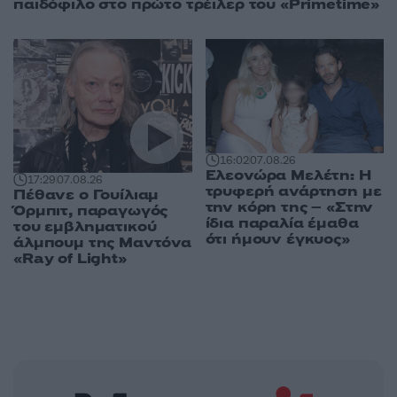
παιδόφιλο στο πρώτο τρέιλερ του «Primetime»
16:02
07.08.26
Ελεονώρα Μελέτη: Η
17:29
07.08.26
τρυφερή ανάρτηση με
Πέθανε ο Γουίλιαμ
την κόρη της – «Στην
Όρμπιτ, παραγωγός
ίδια παραλία έμαθα
του εμβληματικού
ότι ήμουν έγκυος»
άλμπουμ της Μαντόνα
«Ray of Light»