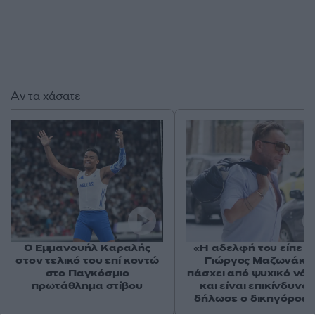
Αν τα χάσατε
Ο Εμμανουήλ Καραλής
«Η αδελφή του είπε ότ
στον τελικό του επί κοντώ
Γιώργος Μαζωνάκη
στο Παγκόσμιο
πάσχει από ψυχικό νό
πρωτάθλημα στίβου
και είναι επικίνδυνος
δήλωσε ο δικηγόρος 