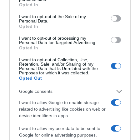
grant or deny consent to Google and its third-party tags to
Opted In
Lifestyle
use your data for below specified purposes in below Google
consent section.
EUROBASKET 2025
ΕΘΝΙΚΗ ΜΠΑΣΚΕΤ
I want to opt-out of the Sale of my
Personal Data.
ΕΛΕΟΝΩΡΑ ΜΕΛΕΤΗ
Opted In
Share:
I want to opt-out of processing my
Personal Data for Targeted Advertising.
Opted In
Ακολουθήστε το Νewsit.gr στο
Google News
και
ενημερωθείτε πρώτοι για όλη την ειδησεογραφία και τα
I want to opt-out of Collection, Use,
τελευταία νέα
της ημέρας
Retention, Sale, and/or Sharing of my
Personal Data that Is Unrelated with the
Purposes for which it was collected.
Opted Out
Google consents
Πιο δημοφιλή
I want to allow Google to enable storage
related to advertising like cookies on web or
1
device identifiers in apps.
Σοκαριστική υπόθεση στην Κρήτη:
Τουρίστας ρωτούσε πόσο να πληρώσει για
να ασελγήσει σε 10χρονο κορίτσι - Το παιδί
I want to allow my user data to be sent to
καθόταν αμέριμνο σε αυλή επιχείρησης
Google for online advertising purposes.