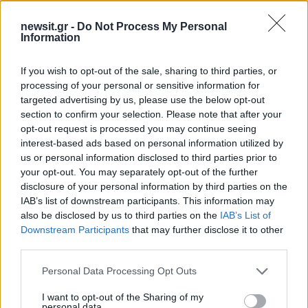
Σχόλια
newsit.gr -
Do Not Process My Personal
Information
If you wish to opt-out of the sale, sharing to third parties, or
processing of your personal or sensitive information for
targeted advertising by us, please use the below opt-out
Σχολίασε εδώ
section to confirm your selection. Please note that after your
opt-out request is processed you may continue seeing
interest-based ads based on personal information utilized by
50 /50
us or personal information disclosed to third parties prior to
your opt-out. You may separately opt-out of the further
disclosure of your personal information by third parties on the
IAB’s list of downstream participants. This information may
also be disclosed by us to third parties on the
IAB’s List of
Downstream Participants
that may further disclose it to other
2000 /2000
third parties.
Υποβολή σχολίου
Please note that this website/app uses one or more Google
Personal Data Processing Opt Outs
services and may gather and store information including but
Όροι Χρήσης
. Το site προστατεύεται από reCAPTCHA, ισχύουν
not limited to your visit or usage behaviour. You may click to
I want to opt-out of the Sharing of my
Πολιτική Απορρήτου
&
Όροι Χρήσης
της Google.
personal data.