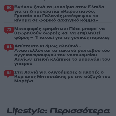
Βγήκαν ξανά τα μαχαίρια στην Ελπίδα
90
για τη Δημοκρατία: «Καρυστιανού,
Γρατσία και Γαλανός μετέτρεψαν το
κίνημα σε φοβικό αρχηγικό κόμμα»
Μεταφορές χρημάτων: Πότε μπορεί να
71
θεωρηθούν δωρεές και να επιβληθεί
φόρος – Τι ισχυεί για τις γονικές παροχές
Απίστευτο κι όμως αληθινό -
61
Aναστέλλονται τα τακτικά ραντεβού του
αγγειοχειρουργού του νοσοκομείου
Χανίων επειδή κλάπηκε το μηχανάκι του
γιατρού
Στα Χανιά για ολιγοήμερες διακοπές ο
52
Κυριάκος Μητσοτάκης με την σύζυγό του
Μαρέβα
Lifestyle: Περισσότερα