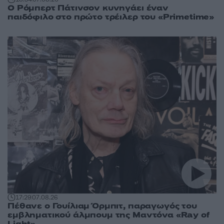
Ο Ρόμπερτ Πάτινσον κυνηγάει έναν
παιδόφιλο στο πρώτο τρέιλερ του «Primetime»
17:29
07.08.26
Πέθανε ο Γουίλιαμ Όρμπιτ, παραγωγός του
εμβληματικού άλμπουμ της Μαντόνα «Ray of
Light»