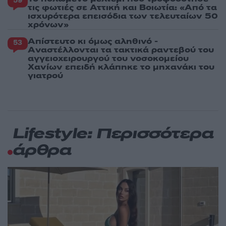
59
τις φωτιές σε Αττική και Βοιωτία: «Από τα
ισχυρότερα επεισόδια των τελευταίων 50
χρόνων»
Απίστευτο κι όμως αληθινό -
53
Aναστέλλονται τα τακτικά ραντεβού του
αγγειοχειρουργού του νοσοκομείου
Χανίων επειδή κλάπηκε το μηχανάκι του
γιατρού
Lifestyle: Περισσότερα
άρθρα