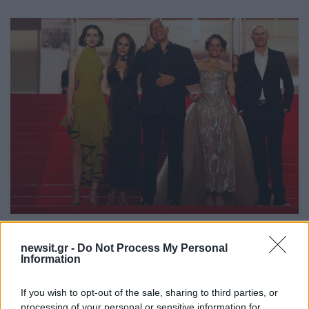
Το καστ του «The Fast and the Furious» / REUTERS / Gonzalo
Fuentes
newsit.gr -
Do Not Process My Personal
Information
Το πρώτο φιλμ της Universal Pictures
κυκλοφόρησε το 2001.
If you wish to opt-out of the sale, sharing to third parties, or
processing of your personal or sensitive information for