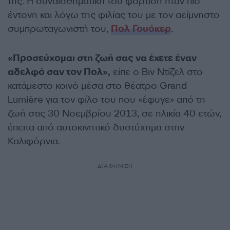
της. Η συναισθηματική του φόρτιση ήταν πιο
έντονη και λόγω της φιλίας του με τον αείμνηστο
συμπρωταγωνιστή του,
Πολ Γουόκερ
.
«Προσεύχομαι στη ζωή σας να έχετε έναν
αδελφό σαν τον Πολ»,
είπε ο Βιν Ντίζελ στο
κατάμεστο κοινό μέσα στο θέατρο Grand
Lumière για τον φίλο του που «έφυγε» από τη
ζωή στις 30 Νοεμβρίου 2013, σε ηλικία 40 ετών,
έπειτα από αυτοκινητικό δυστύχημα στην
Καλιφόρνια.
ΔΙΑΦΗΜΙΣΗ