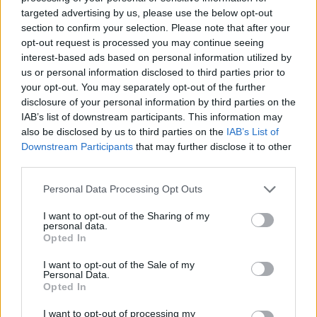
targeted advertising by us, please use the below opt-out
Ο Βιν Ντίζελ ανακοίνωσε πρόσφατα ότι το Fast
section to confirm your selection. Please note that after your
& Furious θα γίνει τηλεοπτική σειρά στο
opt-out request is processed you may continue seeing
interest-based ads based on personal information utilized by
Peacock.
us or personal information disclosed to third parties prior to
ΔΙΑΦΗΜΙΣΗ
your opt-out. You may separately opt-out of the further
disclosure of your personal information by third parties on the
IAB’s list of downstream participants. This information may
also be disclosed by us to third parties on the
IAB’s List of
Downstream Participants
that may further disclose it to other
third parties.
Please note that this website/app uses one or more Google
Personal Data Processing Opt Outs
services and may gather and store information including but
not limited to your visit or usage behaviour. You may click to
I want to opt-out of the Sharing of my
personal data.
grant or deny consent to Google and its third-party tags to
Opted In
use your data for below specified purposes in below Google
consent section.
I want to opt-out of the Sale of my
Personal Data.
Opted In
Αν τα χάσατε
I want to opt-out of processing my