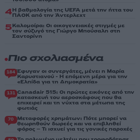
4
Η βαθμολογία της UEFA μετά την ήττα του
ΠΑΟΚ από την Άντερλεχτ
5
Καλομοίρα: Οι οικογενειακές στιγμές με
τον σύζυγό της Γιώργο Μπούσαλη στη
Σαντορίνη
Πιο σχολιασμένα
Έφυγαν οι συνεργάτες, μένει η Μαρία
184
Καρυστιανού - Η επόμενη μέρα για την
«Ελπίδα για τη Δημοκρατία»
Canadair 515: Οι πρώτες εικόνες από την
131
κατασκευή του αεροσκάφους που θα
επιχειρεί και τη νύχτα στα μέτωπα της
φωτιάς
Μεταφορές χρημάτων: Πότε μπορεί να
70
θεωρηθούν δωρεές και να επιβληθεί
φόρος – Τι ισχυεί για τις γονικές παροχές
Το πολωμένο μελτέμι που τροφοδότησε