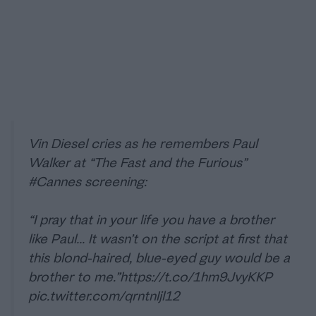
Vin Diesel cries as he remembers Paul
Walker at “The Fast and the Furious”
#Cannes
screening:
“I pray that in your life you have a brother
like Paul… It wasn’t on the script at first that
this blond-haired, blue-eyed guy would be a
brother to me.”
https://t.co/1hm9JvyKKP
pic.twitter.com/qrntnIjl12