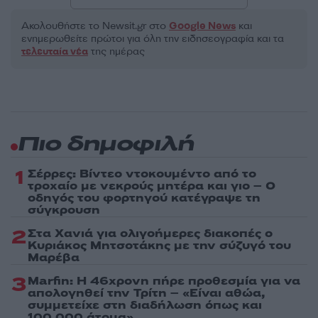
Ακολουθήστε το Νewsit.gr στο
Google News
και
ενημερωθείτε πρώτοι για όλη την ειδησεογραφία και τα
τελευταία νέα
της ημέρας
Πιο δημοφιλή
1
Σέρρες: Βίντεο ντοκουμέντο από το
τροχαίο με νεκρούς μητέρα και γιο – Ο
οδηγός του φορτηγού κατέγραψε τη
σύγκρουση
2
Στα Χανιά για ολιγοήμερες διακοπές ο
Κυριάκος Μητσοτάκης με την σύζυγό του
Μαρέβα
3
Marfin: Η 46χρονη πήρε προθεσμία για να
απολογηθεί την Τρίτη – «Είναι αθώα,
συμμετείχε στη διαδήλωση όπως και
100.000 άτομα»