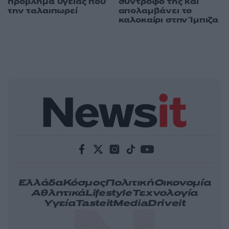
πρόβλημα υγείας που
σύντροφό της και
την ταλαιπωρεί
απολαμβάνει το
καλοκαίρι στην Ίμπιζα
Ελλάδα
Κόσμος
Πολιτική
Οικονομία
Αθλητικά
Lifestyle
Τεχνολογία
Υγεία
Tasteit
Media
Driveit