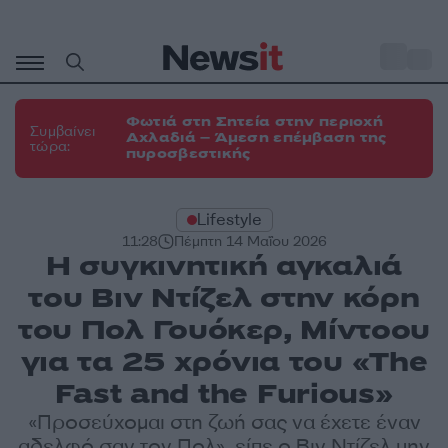
Μετάβαση
σε
o
31
περιεχόμενο
Φωτιά στη Σητεία στην περιοχή
Συμβαίνει
Αχλαδιά – Άμεση επέμβαση της
τώρα:
πυροσβεστικής
Lifestyle
11:28
Πέμπτη 14 Μαΐου 2026
Η συγκινητική αγκαλιά
του Βιν Ντίζελ στην κόρη
του Πολ Γουόκερ, Μίντοου
για τα 25 χρόνια του «The
Fast and the Furious»
«Προσεύχομαι στη ζωή σας να έχετε έναν
αδελφό σαν τον Πολ», είπε ο Βιν Ντίζελ μην