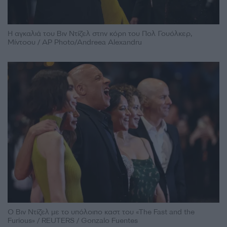
Η αγκαλιά του Βιν Ντίζελ στην κόρη του Πολ Γουόλκερ,
Μίντοου / AP Photo/Andreea Alexandru
Ο Βιν Ντίζελ με το υπόλοιπο καστ του «The Fast and the
Furious» / REUTERS / Gonzalo Fuentes