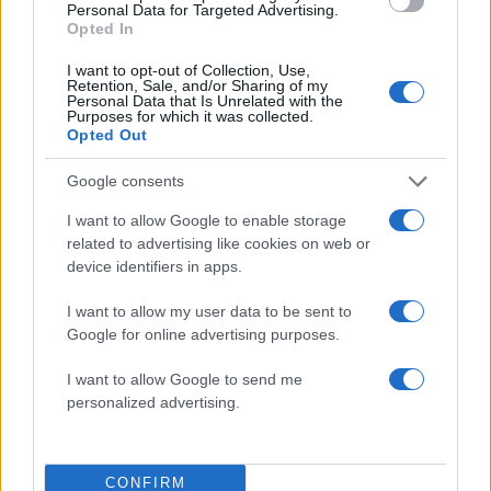
Personal Data for Targeted Advertising.
Opted In
I want to opt-out of Collection, Use,
Retention, Sale, and/or Sharing of my
Personal Data that Is Unrelated with the
Purposes for which it was collected.
Opted Out
Google consents
Σοκαριστική υπόθεση στην
Μυστράς: Αλλαγή στ
I want to allow Google to enable storage
Κρήτη: Τουρίστας ρωτούσε
υπερασπιστική γραμμή
related to advertising like cookies on web or
πόσο να πληρώσει για να
55χρονου που έκρυψε
device identifiers in apps.
ασελγήσει σε 10χρονο
νεκρό πατέρα του σ
κορίτσι - Το παιδί καθόταν
καταψύκτη – Η αγά
I want to allow my user data to be sent to
αμέριμνο σε αυλή
στους γονείς και η
επιχείρησης
διαφωνία με την αδε
Google for online advertising purposes.
του
I want to allow Google to send me
personalized advertising.
Σχόλια
CONFIRM