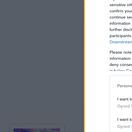
sensitive in
confirm you
continue se
information 
further disc
participants
Downstream 
Please note
information 
deny consent
in below Go
Persona
I want t
Opted 
I want t
Opted 