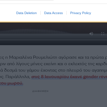
Data Deletion
Data Access
Privacy Policy
ρες η Μαριαλένα Ρουμελιώτη αγόρασε και τα πρώτα 
πριν από λίγους μήνες εκείνη και ο εκλεκτός της καρδ
ρά δεσμά του γάμου έχοντας στο πλευρό του αγαπη
ους. Παράλληλα,
στις 8 Ιανουαρίου έκανε gender rev
 του μωρού.
ΔΙΑΦΗΜΙΣΗ