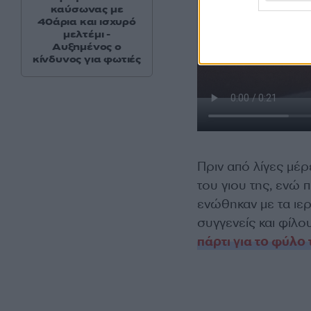
καύσωνας με
40άρια και ισχυρό
μελτέμι -
Αυξημένος ο
κίνδυνος για φωτιές
Πριν από λίγες μέ
του γιου της, ενώ 
ενώθηκαν με τα ιε
συγγενείς και φίλ
πάρτι για το φύλο