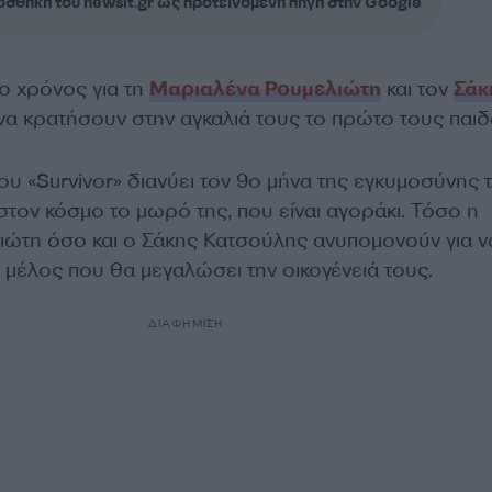
σθήκη του newsit.gr ως προτεινόμενη πηγή στην Google
ο χρόνος για τη
Μαριαλένα Ρουμελιώτη
και τον
Σάκ
 κρατήσουν στην αγκαλιά τους το πρώτο τους παιδά
ου «Survivor» διανύει τον 9ο μήνα της εγκυμοσύνης τ
τον κόσμο το μωρό της, που είναι αγοράκι. Τόσο η
ώτη όσο και ο Σάκης Κατσούλης ανυπομονούν για ν
 μέλος που θα μεγαλώσει την οικογένειά τους.
ΔΙΑΦΗΜΙΣΗ