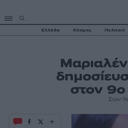
Μετάβαση
σε
περιεχόμενο
Ελλάδα
Κόσμος
Πολιτική
Μαριαλένα
δημοσίευσ
στον 9ο
Στον 9