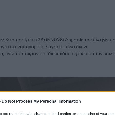
λιώτη την Τρίτη (26.05.2026) δημοσίευσε ένα βίντε
ανε στο νοσοκομείο. Συγκεκριμένα έκανε
 ενώ ταυτόχρονα η ίδια χάιδευε τρυφερά την κοιλιά
-
Do Not Process My Personal Information
to opt-out of the sale, sharing to third parties, or processing of your per