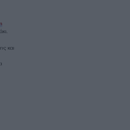
η
κι.
ης και
α