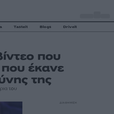
o
Αθήνα
35
C
a
Tasteit
Blogs
Driveit
βίντεο που
 που έκανε
ύνης της
ρια του
ΔΙΑΦΗΜΙΣΗ