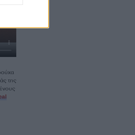
ρούχα
ιάς της
μένους
eal