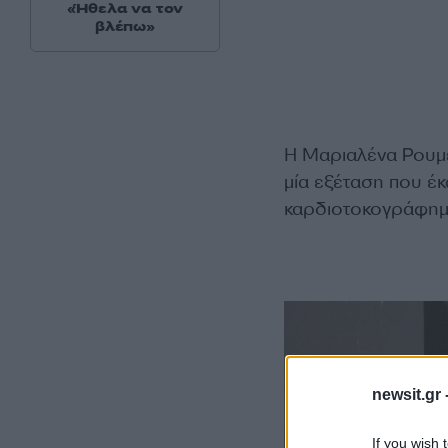
«Ήθελα να τον
βλέπω»
Η Μαριαλένα Ρουμε
μία εξέταση που έκ
καρδιοτοκογράφημα,
newsit.gr 
If you wish 