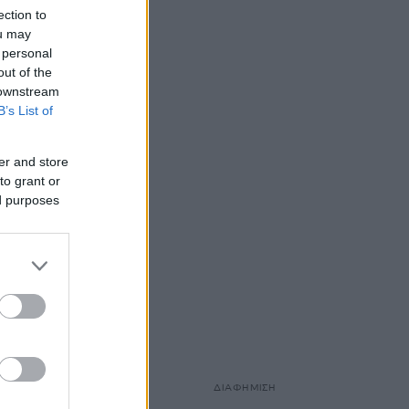
ection to
ou may
 personal
out of the
 downstream
B’s List of
er and store
to grant or
ed purposes
ΔΙΑΦΗΜΙΣΗ