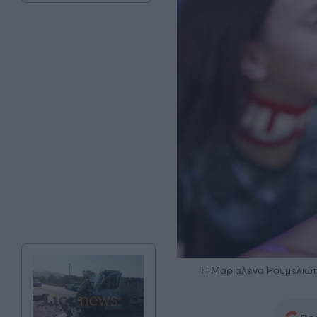
H Μαριαλένα Ρουμελι