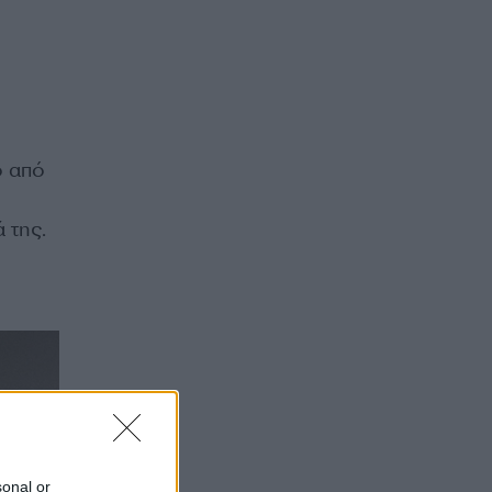
ο από
 της.
sonal or