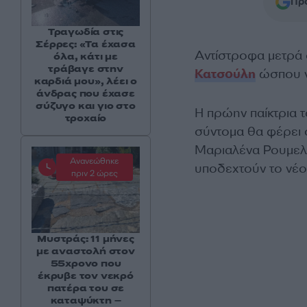
Προ
Τραγωδία στις
Σέρρες: «Τα έχασα
Αντίστροφα μετρά 
όλα, κάτι με
τράβαγε στην
Κατσούλη
ώσπου να
καρδιά μου», λέει ο
άνδρας που έχασε
σύζυγο και γιο στο
Η πρώην παίκτρια τ
τροχαίο
σύντομα θα φέρει σ
Μαριαλένα Ρουμελι
Ανανεώθηκε
υποδεχτούν το νέο
πριν 2 ώρες
Μυστράς: 11 μήνες
με αναστολή στον
55χρονο που
έκρυβε τον νεκρό
πατέρα του σε
καταψύκτη –