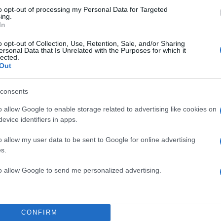
to opt-out of processing my Personal Data for Targeted
ing.
In
o opt-out of Collection, Use, Retention, Sale, and/or Sharing
ersonal Data that Is Unrelated with the Purposes for which it
lected.
Out
consents
o allow Google to enable storage related to advertising like cookies on
evice identifiers in apps.
o allow my user data to be sent to Google for online advertising
s.
to allow Google to send me personalized advertising.
CONFIRM