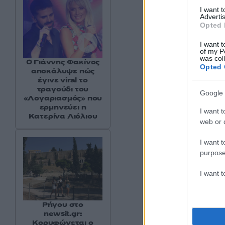
I want 
Advertis
Opted 
I want t
of my P
was col
Ο Γιάννης Φακίνος
Opted 
αποκάλυψε πώς
έγινε viral το
τραγούδι του
Google 
«Λογαριασμός» που
ερμηνεύει η
I want t
Κατερίνα Λιόλιου
web or d
I want t
purpose
I want 
Ρήγου στο
newsit.gr:
Κορυφώνεται ο