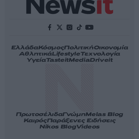
Ελλάδα
Κόσμος
Πολιτική
Οικονομία
Αθλητικά
Lifestyle
Τεχνολογία
Υγεία
Tasteit
Media
Driveit
Πρωτοσέλιδα
Γνώμη
Melas Blog
Καιρός
Παράξενες Ειδήσεις
Nikos Blog
Videos