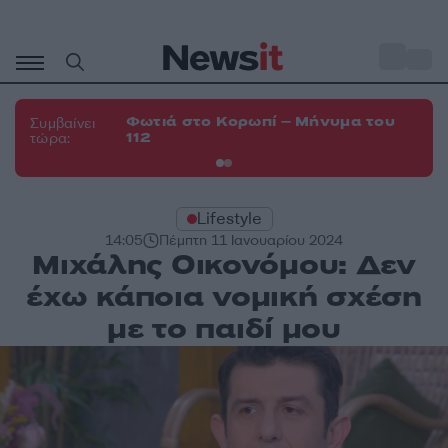
Μετάβαση
σε
o
33
περιεχόμενο
Φωτιά στο Κορωπί – Μήνυμα του
Φω
Συμβαίνει
112
Σπ
τώρα:
Lifestyle
14:05
Πέμπτη 11 Ιανουαρίου 2024
Μιχάλης Οικονόμου: Δεν
έχω κάποια νομική σχέση
με το παιδί μου