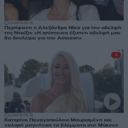
13:39
09.08.26
Περήφανη η Αλεξάνδρα Νίκα για την αδελφή
της Νταίζη: «Η απίστευτα έξυπνη αδελφή μου
θα δουλέψει για την Amazon»
9
12:59
09.08.26
Κατερίνα Παναγοπούλου: Μαυρισμένη και
χαλαρή μαγνήτισε τα βλέμματα στη Μύκονο