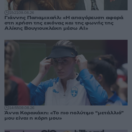
15:21
09.08.26
Γιάννης Παπαμιχαήλ: «Η απαγόρευση αφορά
στη χρήση της εικόνας και της φωνής της
Αλίκης Βουγιουκλάκη μέσω AI»
14:55
09.08.26
Άννα Κορακάκη: «Το πιο πολύτιμο “μετάλλιό”
μου είναι η κόρη μου»