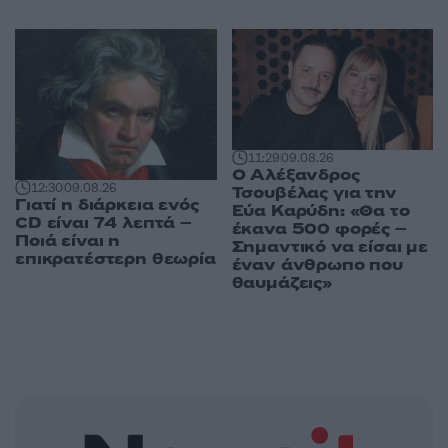
11:29
09.08.26
Ο Αλέξανδρος
12:30
09.08.26
Τσουβέλας για την
Γιατί η διάρκεια ενός
Εύα Καρύδη: «Θα το
CD είναι 74 λεπτά –
έκανα 500 φορές –
Ποιά είναι η
Σημαντικό να είσαι με
επικρατέστερη θεωρία
έναν άνθρωπο που
θαυμάζεις»