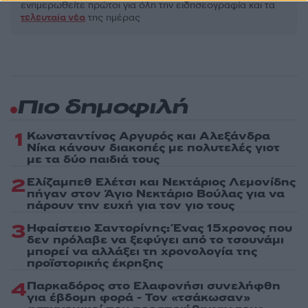
ενημερωθείτε πρώτοι για όλη την ειδησεογραφία και τα
τελευταία νέα
της ημέρας
Πιο δημοφιλή
1
Κωνσταντίνος Αργυρός και Αλεξάνδρα
Νίκα κάνουν διακοπές με πολυτελές γιοτ
με τα δύο παιδιά τους
2
Ελίζαμπεθ Ελέτσι και Νεκτάριος Λεμονίδης
πήγαν στον Άγιο Νεκτάριο Βούλας για να
πάρουν την ευχή για τον γιο τους
3
Ηφαίστειο Σαντορίνης: Ένας 15χρονος που
δεν πρόλαβε να ξεφύγει από το τσουνάμι
μπορεί να αλλάξει τη χρονολογία της
προϊστορικής έκρηξης
4
Παρκαδόρος στο Ελαφονήσι συνελήφθη
για έβδομη φορά - Τον «τσάκωσαν»