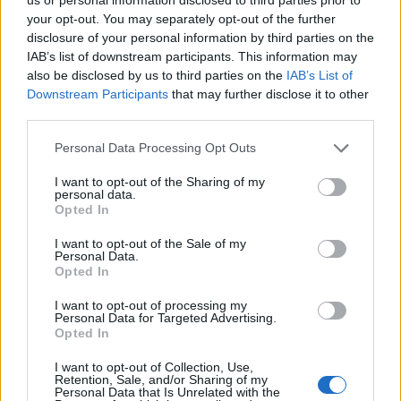
your opt-out. You may separately opt-out of the further
disclosure of your personal information by third parties on the
IAB’s list of downstream participants. This information may
also be disclosed by us to third parties on the
IAB’s List of
Downstream Participants
that may further disclose it to other
third parties.
Please note that this website/app uses one or more Google
Personal Data Processing Opt Outs
services and may gather and store information including but
Νέο βίντεο με τον
Μετέτρεψαν το
not limited to your visit or usage behaviour. You may click to
I want to opt-out of the Sharing of my
personal data.
Μοτζτάμπα Χαμενεΐ ενώ
Σαρακήνικο της Μήλου
grant or deny consent to Google and its third-party tags to
Opted In
φουντώνουν οι φήμες για
ελικοδρόμιο – «Πάρκα
use your data for below specified purposes in below Google
το αν βρίσκεται στη ζωή
το ελικόπτερο τους γι
consent section.
I want to opt-out of the Sale of my
κάνουν μπάνιο
Personal Data.
Opted In
Σχόλια
I want to opt-out of processing my
Personal Data for Targeted Advertising.
Opted In
I want to opt-out of Collection, Use,
Retention, Sale, and/or Sharing of my
Personal Data that Is Unrelated with the