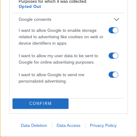
Purposes for which it was collected.
Σχολίασε εδώ
Opted Out
Google consents
50 /50
I want to allow Google to enable storage
related to advertising like cookies on web or
device identifiers in apps.
I want to allow my user data to be sent to
2000 /2000
Google for online advertising purposes.
Υποβολή σχολίου
I want to allow Google to send me
personalized advertising.
Όροι Χρήσης
. Το site προστατεύεται από reCAPTCHA, ισχύουν
Πολιτική Απορρήτου
&
Όροι Χρήσης
της Google.
Lifestyle
CONFIRM
ΜΙΧΑΛΗΣ ΟΙΚΟΝΟΜΟΥ
Share:
Data Deletion
Data Access
Privacy Policy
Ακολουθήστε το Νewsit.gr στο
Google News
και