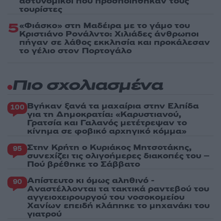
αστυνομικοί που προσποιήθηκαν τους
τουρίστες
5
«Φιάσκο» στη Μαδέιρα με το γάμο του
Κριστιάνο Ρονάλντο: Χιλιάδες άνθρωποι
πήγαν σε λάθος εκκλησία και προκάλεσαν
το γέλιο στον Πορτογάλο
Πιο σχολιασμένα
Βγήκαν ξανά τα μαχαίρια στην Ελπίδα
100
για τη Δημοκρατία: «Καρυστιανού,
Γρατσία και Γαλανός μετέτρεψαν το
κίνημα σε φοβικό αρχηγικό κόμμα»
Στην Κρήτη ο Κυριάκος Μητσοτάκης,
95
συνεχίζει τις ολιγοήμερες διακοπές του –
Πού βρέθηκε το Σάββατο
Απίστευτο κι όμως αληθινό -
90
Aναστέλλονται τα τακτικά ραντεβού του
αγγειοχειρουργού του νοσοκομείου
Χανίων επειδή κλάπηκε το μηχανάκι του
γιατρού