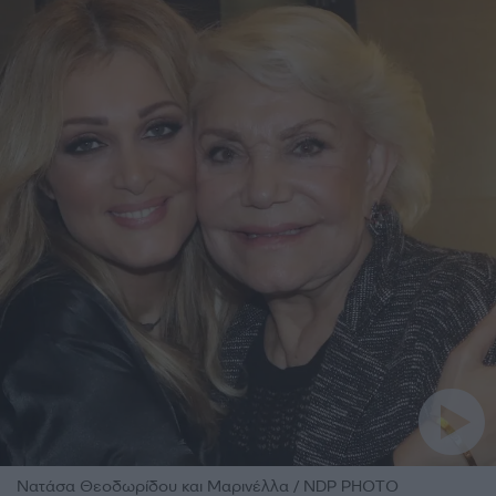
Νατάσα Θεοδωρίδου και Μαρινέλλα / NDP PHOTO