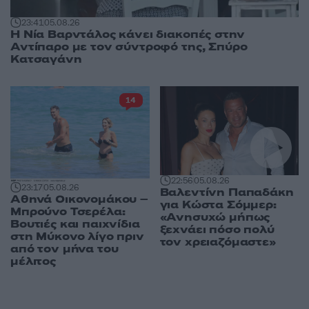
23:41
05.08.26
Η Νία Βαρντάλος κάνει διακοπές στην
Αντίπαρο με τον σύντροφό της, Σπύρο
Κατσαγάνη
14
22:56
05.08.26
23:17
05.08.26
Βαλεντίνη Παπαδάκη
Αθηνά Οικονομάκου –
για Κώστα Σόμμερ:
Μπρούνο Τσερέλα:
«Ανησυχώ μήπως
Βουτιές και παιχνίδια
ξεχνάει πόσο πολύ
στη Μύκονο λίγο πριν
τον χρειαζόμαστε»
από τον μήνα του
μέλιτος