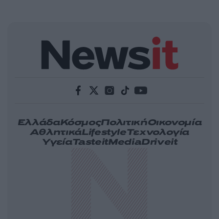
Ελλάδα
Κόσμος
Πολιτική
Οικονομία
Αθλητικά
Lifestyle
Τεχνολογία
Υγεία
Tasteit
Media
Driveit