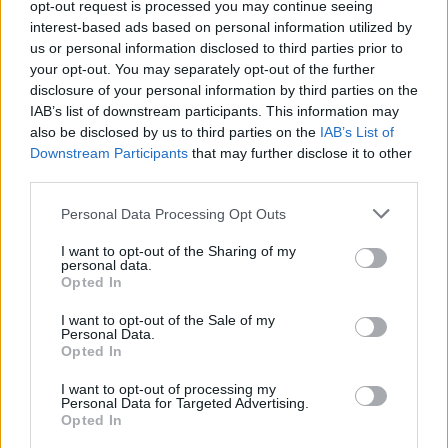
Υποβολή σχολίου
opt-out request is processed you may continue seeing
interest-based ads based on personal information utilized by
us or personal information disclosed to third parties prior to
Όροι Χρήσης
. Το site προστατεύεται από reCAPTCHA, ισχύουν
Πολιτική Απορρήτου
&
Όροι Χρήσης
της Google.
your opt-out. You may separately opt-out of the further
disclosure of your personal information by third parties on the
Lifestyle
IAB’s list of downstream participants. This information may
ΜΑΡΙΝΕΛΛΑ
ΝΑΤΑΣΑ ΘΕΟΔΩΡΙΔΟΥ
also be disclosed by us to third parties on the
IAB’s List of
ΣΑΚΗΣ ΡΟΥΒΑΣ
Downstream Participants
that may further disclose it to other
third parties.
Share:
Please note that this website/app uses one or more Google
Personal Data Processing Opt Outs
services and may gather and store information including but
Ακολουθήστε το Νewsit.gr στο
Google News
και
not limited to your visit or usage behaviour. You may click to
I want to opt-out of the Sharing of my
ενημερωθείτε πρώτοι για όλη την ειδησεογραφία και τα
personal data.
grant or deny consent to Google and its third-party tags to
τελευταία νέα
της ημέρας
Opted In
use your data for below specified purposes in below Google
consent section.
I want to opt-out of the Sale of my
Personal Data.
Opted In
I want to opt-out of processing my
Personal Data for Targeted Advertising.
Πιο δημοφιλή
Opted In