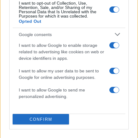
1
Τουρισμός για Όλους 2026: Σήμερα ανοίγει
I want to opt-out of Collection, Use,
η πλατφόρμα – Ποια ΑΦΜ προηγούνται
Retention, Sale, and/or Sharing of my
στις αιτήσεις
Personal Data that Is Unrelated with the
Purposes for which it was collected.
2
Κυψέλη: Ο περίεργος ηλικιωμένος και το
Opted Out
ταξίδι στην Αράχωβα – Όσα ισχυρίστηκε ο
26χρονος για τον θάνατο της Βρετανίδας
Google consents
3
Μύκονος: Βίντεο με τους αστυνομικούς να
I want to allow Google to enable storage
εντοπίζουν την τσάντα Hermès και το
related to advertising like cookies on web or
Rolex όπου άρπαξε Έλληνας οδηγός από
Ουκρανό τουρίστα
device identifiers in apps.
4
Η φωτιά στη Δυτική Αττική, από την
I want to allow my user data to be sent to
κορυφή του Κιθαιρώνα – Το εντυπωσιακό
Google for online advertising purposes.
timelapse βίντεο
5
Μυστράς: «Φρούριο» το ξενοδοχείο που
I want to allow Google to send me
έκρυβε τη σορό του 90χρονου ο γιος του –
personalized advertising.
«Είχαμε να τον δούμε πάνω από 3 χρόνια»
CONFIRM
Πιο σχολιασμένα
Μητσοτάκης στην υπογραφή συμφωνίας
182