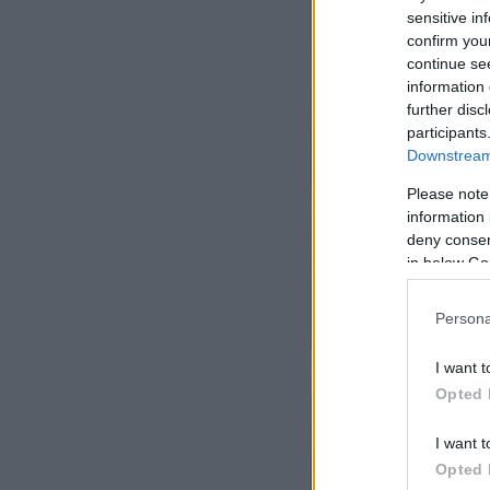
sensitive in
confirm you
continue se
information 
further disc
participants
Downstream 
Please note
information 
deny consent
in below Go
Persona
I want t
Opted 
I want t
Opted 