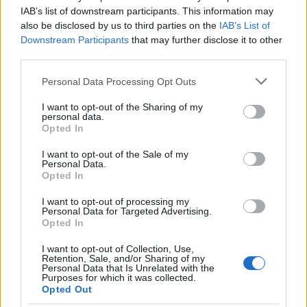
Lifestyle
IAB’s list of downstream participants. This information may
ΓΡΗΓΟΡΗΣ ΑΡΝΑΟΥΤΟΓΛΟΥ
also be disclosed by us to third parties on the
IAB’s List of
Downstream Participants
that may further disclose it to other
Share:
third parties.
Please note that this website/app uses one or more Google
Personal Data Processing Opt Outs
Ακολουθήστε το Νewsit.gr στο
Google News
και
services and may gather and store information including but
ενημερωθείτε πρώτοι για όλη την ειδησεογραφία και τα
not limited to your visit or usage behaviour. You may click to
I want to opt-out of the Sharing of my
τελευταία νέα
της ημέρας
personal data.
grant or deny consent to Google and its third-party tags to
Opted In
use your data for below specified purposes in below Google
consent section.
I want to opt-out of the Sale of my
Personal Data.
Opted In
Πιο δημοφιλή
I want to opt-out of processing my
Personal Data for Targeted Advertising.
Opted In
1
Σοκαριστική υπόθεση στην Κρήτη:
Τουρίστας ρωτούσε πόσο να πληρώσει για
I want to opt-out of Collection, Use,
να ασελγήσει σε 10χρονο κορίτσι - Το παιδί
Retention, Sale, and/or Sharing of my
καθόταν αμέριμνο σε αυλή επιχείρησης
Personal Data that Is Unrelated with the
Purposes for which it was collected.
2
Έφυγε από τη ζωή η Χριστίνα Πιτουρά,
Opted Out
πρώην σύζυγος του Βασίλη Χιώτη