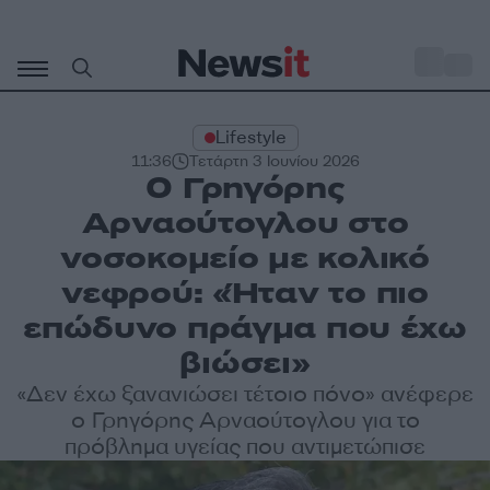
Μετάβαση
σε
o
34
περιεχόμενο
Lifestyle
11:36
Τετάρτη 3 Ιουνίου 2026
Ο Γρηγόρης
Αρναούτογλου στο
νοσοκομείο με κολικό
νεφρού: «Ήταν το πιο
επώδυνο πράγμα που έχω
βιώσει»
«Δεν έχω ξανανιώσει τέτοιο πόνο» ανέφερε
ο Γρηγόρης Αρναούτογλου για το
πρόβλημα υγείας που αντιμετώπισε