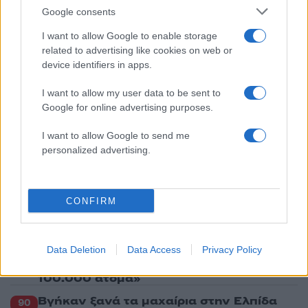
Google consents
3
Δεν ήταν μόνο η ταχύτητα που οδήγησε
στο τροχαίο στις Σέρρες με νεκρούς μητέρα
I want to allow Google to enable storage
και γιο - «Ίσως κάτι απέσπασε την προσοχή
του οδηγού» λέει πραγματογνώμονας
related to advertising like cookies on web or
device identifiers in apps.
4
Μυστράς: Αλλαγή στην υπερασπιστική
γραμμή του 55χρονου που έκρυψε τον
I want to allow my user data to be sent to
νεκρό πατέρα του σε καταψύκτη – Η
αγάπη στους γονείς και η διαφωνία με την
Google for online advertising purposes.
αδερφή του
I want to allow Google to send me
5
Ιωάννα Τούνη: Η throwback φωτογραφία
personalized advertising.
από την Ίμπιζα με τον Δημήτρη
Σπυριδωνίδη
CONFIRM
Πιο σχολιασμένα
Marfin: Η 46χρονη πήρε προθεσμία για
100
Data Deletion
Data Access
Privacy Policy
να απολογηθεί την Τρίτη – «Είναι αθώα,
συμμετείχε στη διαδήλωση όπως και
100.000 άτομα»
Βγήκαν ξανά τα μαχαίρια στην Ελπίδα
90