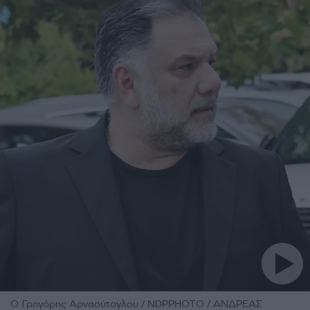
O Γρηγόρης Αρναούτογλου / NDPPHOTO / ΑΝΔΡΕΑΣ