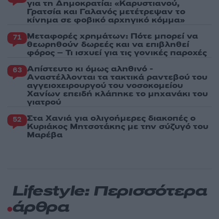
για τη Δημοκρατία: «Καρυστιανού,
Γρατσία και Γαλανός μετέτρεψαν το
κίνημα σε φοβικό αρχηγικό κόμμα»
Μεταφορές χρημάτων: Πότε μπορεί να
71
θεωρηθούν δωρεές και να επιβληθεί
φόρος – Τι ισχυεί για τις γονικές παροχές
Απίστευτο κι όμως αληθινό -
63
Aναστέλλονται τα τακτικά ραντεβού του
αγγειοχειρουργού του νοσοκομείου
Χανίων επειδή κλάπηκε το μηχανάκι του
γιατρού
Στα Χανιά για ολιγοήμερες διακοπές ο
52
Κυριάκος Μητσοτάκης με την σύζυγό του
Μαρέβα
Lifestyle: Περισσότερα
άρθρα