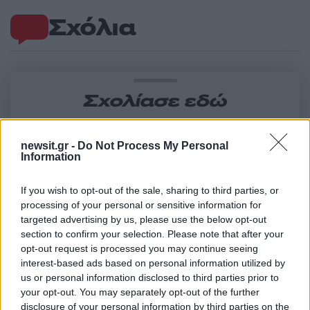
Σχόλια
Σχολίασε εδώ
50 /50
newsit.gr -
Do Not Process My Personal
Information
If you wish to opt-out of the sale, sharing to third parties, or
processing of your personal or sensitive information for
targeted advertising by us, please use the below opt-out
2000 /2000
section to confirm your selection. Please note that after your
opt-out request is processed you may continue seeing
Υποβολή σχολίου
interest-based ads based on personal information utilized by
us or personal information disclosed to third parties prior to
Όροι Χρήσης
. Το site προστατεύεται από reCAPTCHA, ισχύουν
your opt-out. You may separately opt-out of the further
Πολιτική Απορρήτου
&
Όροι Χρήσης
της Google.
disclosure of your personal information by third parties on the