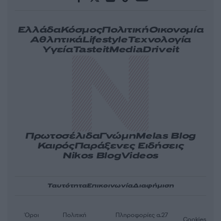
Ελλάδα
Κόσμος
Πολιτική
Οικονομία
Αθλητικά
Lifestyle
Τεχνολογία
Υγεία
Tasteit
Media
Driveit
Πρωτοσέλιδα
Γνώμη
Melas Blog
Καιρός
Παράξενες Ειδήσεις
Nikos Blog
Videos
Ταυτότητα
Επικοινωνία
Διαφήμιση
Όροι
Πολιτική
Πληροφορίες α.27
Cookies