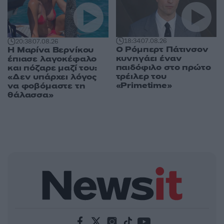
18:34
07.08.26
20:38
07.08.26
Ο Ρόμπερτ Πάτινσον
Η Μαρίνα Βερνίκου
κυνηγάει έναν
έπιασε λαγοκέφαλο
παιδόφιλο στο πρώτο
και πόζαρε μαζί του:
τρέιλερ του
«Δεν υπάρχει λόγος
«Primetime»
να φοβόμαστε τη
θάλασσα»