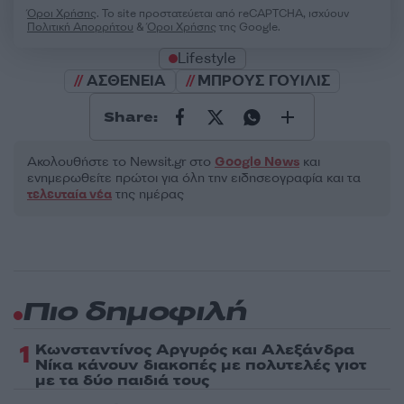
Όροι Χρήσης
. Το site προστατεύεται από reCAPTCHA, ισχύουν
Πολιτική Απορρήτου
&
Όροι Χρήσης
της Google.
Lifestyle
ΑΣΘΕΝΕΙΑ
ΜΠΡΟΥΣ ΓΟΥΙΛΙΣ
Share:
Ακολουθήστε το Νewsit.gr στο
Google News
και
ενημερωθείτε πρώτοι για όλη την ειδησεογραφία και τα
τελευταία νέα
της ημέρας
Πιο δημοφιλή
1
Κωνσταντίνος Αργυρός και Αλεξάνδρα
Νίκα κάνουν διακοπές με πολυτελές γιοτ
με τα δύο παιδιά τους