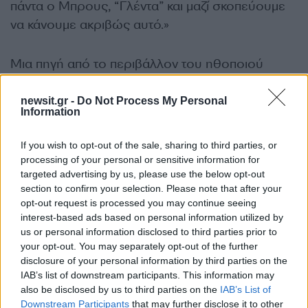
πάντα ο Μπρους, “Γλέντα” και μαζί σκοπεύουμε
να κάνουμε ακριβώς αυτό.»
Μια πηγή από το περιβάλλον του ηθοποιού
δήλωσε στο PEOPLE ότι «όλοι είναι δίπλα του»
μετά τη διάγνωση.
newsit.gr -
Do Not Process My Personal
Information
«Ο Μπρους είναι πολύ αγαπητός και όλοι στο
If you wish to opt-out of the sale, sharing to third parties, or
Χόλιγουντ τον υποστηρίζουν και είναι δίπλα του.
processing of your personal or sensitive information for
targeted advertising by us, please use the below opt-out
Είναι ένας από τους πιο αγαπημένους
section to confirm your selection. Please note that after your
κινηματογραφικούς αστέρες», πρόσθεσε η πηγή.
opt-out request is processed you may continue seeing
interest-based ads based on personal information utilized by
ΔΙΑΦΗΜΙΣΗ
us or personal information disclosed to third parties prior to
your opt-out. You may separately opt-out of the further
disclosure of your personal information by third parties on the
IAB’s list of downstream participants. This information may
also be disclosed by us to third parties on the
IAB’s List of
Downstream Participants
that may further disclose it to other