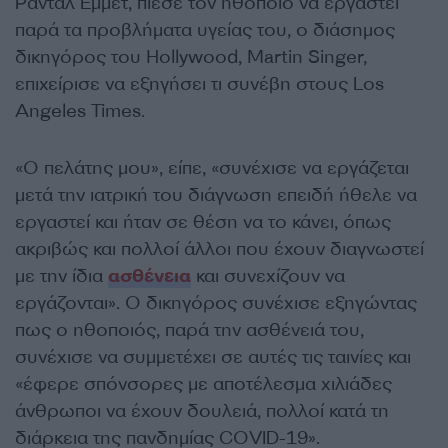
Ράνταλ Έμμετ, πίεσε τον ηθοποιό να εργαστεί
παρά τα προβλήματα υγείας του, ο διάσημος
δικηγόρος του Hollywood, Martin Singer,
επιχείρισε να εξηγήσει τι συνέβη στους Los
Angeles Times.
«Ο πελάτης μου», είπε, «συνέχισε να εργάζεται
μετά την ιατρική του διάγνωση επειδή ήθελε να
εργαστεί και ήταν σε θέση να το κάνει, όπως
ακριβώς και πολλοί άλλοι που έχουν διαγνωστεί
με την ίδια
ασθένεια
και συνεχίζουν να
εργάζονται». Ο δικηγόρος συνέχισε εξηγώντας
πως ο ηθοποιός, παρά την ασθένειά του,
συνέχισε να συμμετέχει σε αυτές τις ταινίες και
«έφερε σπόνσορες με αποτέλεσμα χιλιάδες
άνθρωποι να έχουν δουλειά, πολλοί κατά τη
διάρκεια της πανδημίας COVID-19».