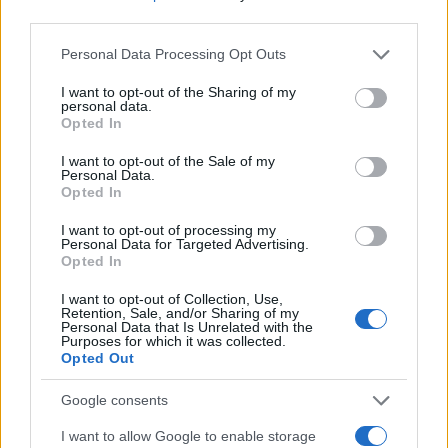
third parties.
Please note that this website/app uses one or more Google
Personal Data Processing Opt Outs
services and may gather and store information including but
not limited to your visit or usage behaviour. You may click to
I want to opt-out of the Sharing of my
personal data.
grant or deny consent to Google and its third-party tags to
Opted In
use your data for below specified purposes in below Google
consent section.
I want to opt-out of the Sale of my
Personal Data.
Αν τα χάσατε
Opted In
I want to opt-out of processing my
Personal Data for Targeted Advertising.
Opted In
I want to opt-out of Collection, Use,
Retention, Sale, and/or Sharing of my
Personal Data that Is Unrelated with the
Purposes for which it was collected.
Opted Out
Πινακίδες κυκλοφορίας με
Εκρηκτικό κοκτέιλ ζέσ
Google consents
λίγα κλικ: Τα 3 βήματα για
με 40άρια και 8 μποφό
παραγγελίες και έκδοση –
Σε συναγερμό η χώρα 
I want to allow Google to enable storage
Αυστηροποιούνται οι
φωτιές, ενισχύονται 