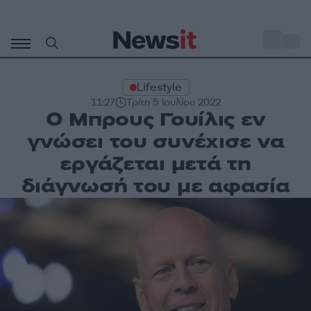
Μετάβαση
σε
o
30
περιεχόμενο
Lifestyle
11:27
Τρίτη 5 Ιουλίου 2022
Ο Μπρους Γουίλις εν
γνώσει του συνέχισε να
εργάζεται μετά τη
διάγνωσή του με αφασία