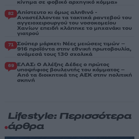
κίνημα σε φοβικό αρχηγικό κόμμα»
Απίστευτο κι όμως αληθινό -
82
Aναστέλλονται τα τακτικά ραντεβού του
αγγειοχειρουργού του νοσοκομείου
Χανίων επειδή κλάπηκε το μηχανάκι του
γιατρού
Σούπερ μάρκετ: Νέες μειώσεις τιμών –
71
916 προϊόντα στην εθνική πρωτοβουλία,
ανάμεσά τους 130 σχολικά
ΕΛΑΣ: Ο Αλέξης Δέδες ο πρώτος
69
υποψήφιος βουλευτής του κόμματος –
Από τα διοικητικά της ΑΕΚ στην πολιτική
σκηνή
Lifestyle: Περισσότερα
άρθρα