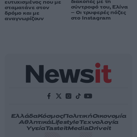
διακοπές με τη
ευτυχισμένος που με
σύντροφό του, Ελίνα
σταματάνε στον
– Οι τρυφερές πόζες
δρόμο και με
στο Instagram
αναγνωρίζουν
Ελλάδα
Κόσμος
Πολιτική
Οικονομία
Αθλητικά
Lifestyle
Τεχνολογία
Υγεία
Tasteit
Media
Driveit