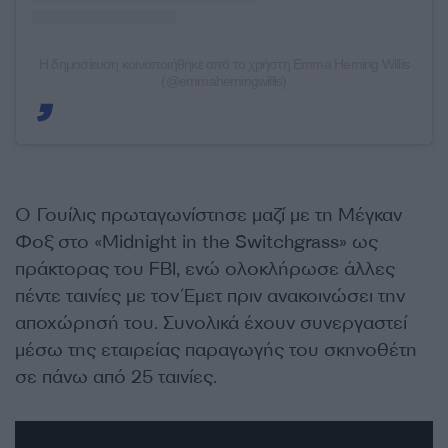
Η δημοσίευση κοινοποιήθηκε από το χρήστη Emma Heming Willis
(@emmahemingwillis)
Ο Γουίλις πρωταγωνίστησε μαζί με τη Μέγκαν
Φοξ στο «Midnight in the Switchgrass» ως
πράκτορας του FBI, ενώ ολοκλήρωσε άλλες
πέντε ταινίες με τον Έμετ πριν ανακοινώσει την
αποχώρησή του. Συνολικά έχουν συνεργαστεί
μέσω της εταιρείας παραγωγής του σκηνοθέτη
σε πάνω από 25 ταινίες.