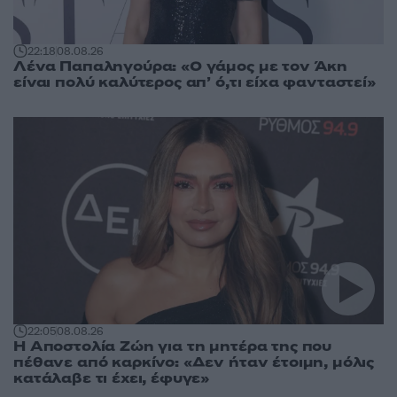
22:18
08.08.26
Λένα Παπαληγούρα: «Ο γάμος με τον Άκη
είναι πολύ καλύτερος απ’ ό,τι είχα φανταστεί»
22:05
08.08.26
Η Αποστολία Ζώη για τη μητέρα της που
πέθανε από καρκίνο: «Δεν ήταν έτοιμη, μόλις
κατάλαβε τι έχει, έφυγε»