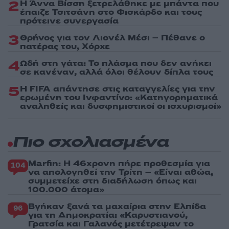
2
Η Άννα Βίσση ξετρελάθηκε με μπάντα που
έπαιζε Τσιτσάνη στο Φισκάρδο και τους
πρότεινε συνεργασία
3
Θρήνος για τον Λιονέλ Μέσι – Πέθανε ο
πατέρας του, Χόρχε
4
Ωδή στη γάτα: Το πλάσμα που δεν ανήκει
σε κανέναν, αλλά όλοι θέλουν δίπλα τους
5
Η FIFA απάντησε στις καταγγελίες για την
ερωμένη του Ινφαντίνο: «Κατηγορηματικά
αναληθείς και δυσφημιστικοί οι ισχυρισμοί»
Πιο σχολιασμένα
Marfin: Η 46χρονη πήρε προθεσμία για
104
να απολογηθεί την Τρίτη – «Είναι αθώα,
συμμετείχε στη διαδήλωση όπως και
100.000 άτομα»
Βγήκαν ξανά τα μαχαίρια στην Ελπίδα
96
για τη Δημοκρατία: «Καρυστιανού,
Γρατσία και Γαλανός μετέτρεψαν το