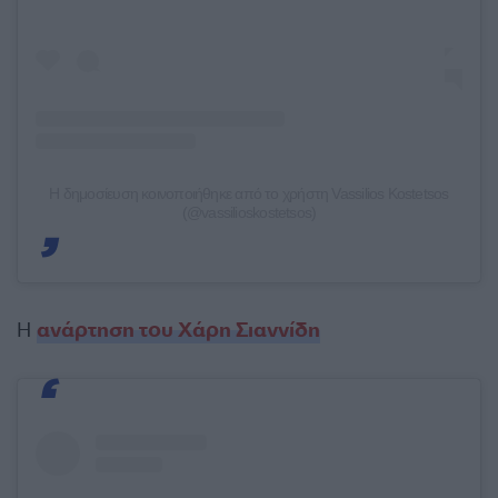
Η δημοσίευση κοινοποιήθηκε από το χρήστη Vassilios Kostetsos
(@vassilioskostetsos)
Η
ανάρτηση του
Χάρη Σιαννίδη