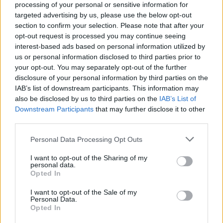
processing of your personal or sensitive information for
targeted advertising by us, please use the below opt-out
section to confirm your selection. Please note that after your
opt-out request is processed you may continue seeing
interest-based ads based on personal information utilized by
us or personal information disclosed to third parties prior to
your opt-out. You may separately opt-out of the further
disclosure of your personal information by third parties on the
IAB’s list of downstream participants. This information may
also be disclosed by us to third parties on the
IAB’s List of
Downstream Participants
that may further disclose it to other
third parties.
Please note that this website/app uses one or more Google
Personal Data Processing Opt Outs
services and may gather and store information including but
not limited to your visit or usage behaviour. You may click to
I want to opt-out of the Sharing of my
personal data.
grant or deny consent to Google and its third-party tags to
Opted In
use your data for below specified purposes in below Google
Η
Σταματίνα Τσιμτσιλή
έγραψε: «τότε που
consent section.
I want to opt-out of the Sale of my
Personal Data.
γελάγαμε ανέμελα! Καλό ταξίδι Γωγώ μας».
Opted In