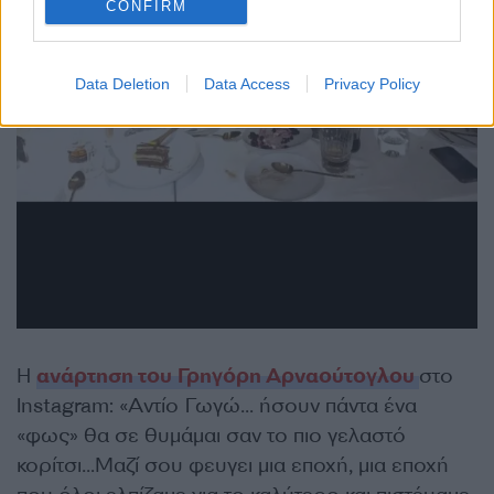
CONFIRM
Data Deletion
Data Access
Privacy Policy
Η
ανάρτηση του
Γρηγόρη Αρναούτογλου
στο
Instagram: «Αντίο Γωγώ… ήσουν πάντα ένα
«φως» θα σε θυμάμαι σαν το πιο γελαστό
κορίτσι…Μαζί σου φευγει μια εποχή, μια εποχή