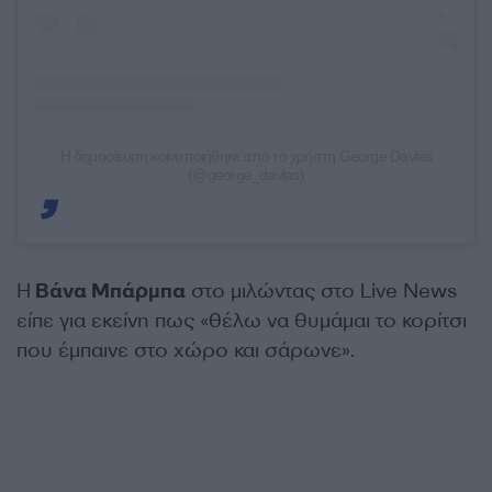
Η δημοσίευση κοινοποιήθηκε από το χρήστη George Davlas
(@george_davlas)
Η
Βάνα Μπάρμπα
στο μιλώντας στο Live News
είπε για εκείνη πως «θέλω να θυμάμαι το κορίτσι
που έμπαινε στο χώρο και σάρωνε».