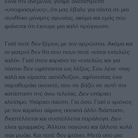
είναι την ανεμελιά, γίναμε ανεπιστρεπτί
«υποψιασμένες», ότι μας έβαλε για πάντα σε μια
συνθήκη μόνιμης αγωνίας, ακόμα και εμάς που
φαίνεται ότι έχουμε μια καλή πρόγνωση.
Γιατί ποτέ δεν ξέρεις με την αρρώστια. Ακόμα και
οι γιατροί δεν θα σου πουν ποτέ «είσαι εντελώς
καλά». Γιατί στον καρκίνο το «εντελώς και για
πάντα» δεν υφίστανται ως λέξεις. Σου λένε «πας
καλά και είμαστε αισιόδοξοι», αφήνοντας ένα
παραθυράκι ανοιχτό, που σε βάζει σε αυτή την
κατάσταση της άνω τελείας. Δεν υπάρχει
κλείσιμο. Υπάρχει παύση. Για όσο. Γιατί ο χρόνος
με τον καρκίνο αίφνης αποκτά άλλη διάσταση,
διαστέλλεται και συστέλλεται παράλογα. Δεν
είναι γραμμικός. Άλλοτε παγώνει και άλλοτε κυλά
σαν ρυάκι. Και ποτέ δεν φτάνει. Μετά απο μια