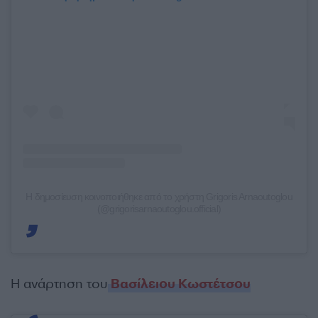
Η δημοσίευση κοινοποιήθηκε από το χρήστη Grigoris Arnaoutoglou
(@grigorisarnaoutoglou.official)
Η ανάρτηση του
Βασίλειου Κωστέτσου