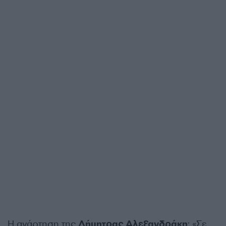
Η ανάρτηση της
Δήμητρας Αλεξανδράκη
: «Σε