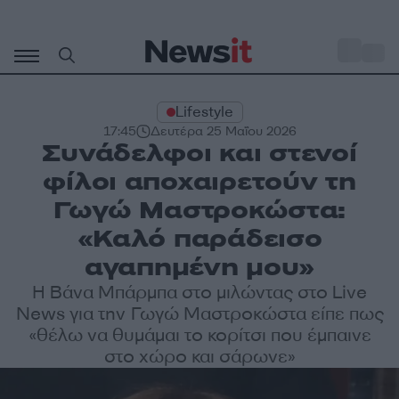
Μετάβαση
σε
o
35
περιεχόμενο
Lifestyle
17:45
Δευτέρα 25 Μαΐου 2026
Συνάδελφοι και στενοί
φίλοι αποχαιρετούν τη
Γωγώ Μαστροκώστα:
«Καλό παράδεισο
αγαπημένη μου»
Η Βάνα Μπάρμπα στο μιλώντας στο Live
News για την Γωγώ Μαστροκώστα είπε πως
«θέλω να θυμάμαι το κορίτσι που έμπαινε
στο χώρο και σάρωνε»