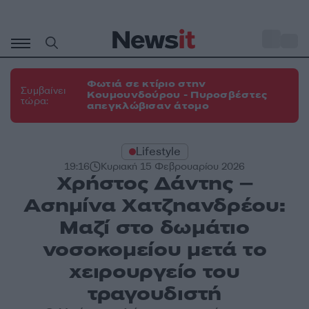
Μετάβαση
σε
o
31
περιεχόμενο
Φωτιά σε κτίριο στην
Συμβαίνει
Κουμουνδούρου - Πυροσβέστες
τώρα:
απεγκλώβισαν άτομο
Lifestyle
19:16
Κυριακή 15 Φεβρουαρίου 2026
Χρήστος Δάντης –
Ασημίνα Χατζηανδρέου:
Μαζί στο δωμάτιο
νοσοκομείου μετά το
χειρουργείο του
τραγουδιστή