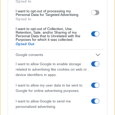
Opted In
Ακολουθήστε το Νewsit.gr στο
Google News
και
I want to opt-out of processing my
ενημερωθείτε πρώτοι για όλη την ειδησεογραφία και τα
Personal Data for Targeted Advertising.
τελευταία νέα
της ημέρας
Opted In
I want to opt-out of Collection, Use,
Retention, Sale, and/or Sharing of my
Personal Data that Is Unrelated with the
Purposes for which it was collected.
Opted Out
Πιο δημοφιλή
Google consents
1
Σέρρες: Βίντεο ντοκουμέντο από το
I want to allow Google to enable storage
τροχαίο με νεκρούς μητέρα και γιο – Ο
related to advertising like cookies on web or
οδηγός του φορτηγού κατέγραψε τη
device identifiers in apps.
σύγκρουση
2
Λένα Σαμαρά: Συγκίνηση στο μνημόσυνο
I want to allow my user data to be sent to
για τον έναν χρόνο από τον θάνατο της
Google for online advertising purposes.
κόρης του Αντώνη Σαμαρά
3
I want to allow Google to send me
Σοκαριστική υπόθεση στην Κρήτη:
Τουρίστας ρωτούσε πόσο να πληρώσει για
personalized advertising.
να ασελγήσει σε 10χρονο κορίτσι - Το παιδί
καθόταν αμέριμνο σε αυλή επιχείρησης