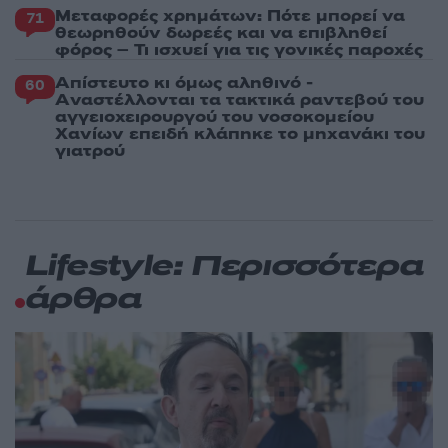
Μεταφορές χρημάτων: Πότε μπορεί να
71
θεωρηθούν δωρεές και να επιβληθεί
φόρος – Τι ισχυεί για τις γονικές παροχές
Απίστευτο κι όμως αληθινό -
60
Aναστέλλονται τα τακτικά ραντεβού του
αγγειοχειρουργού του νοσοκομείου
Χανίων επειδή κλάπηκε το μηχανάκι του
γιατρού
Lifestyle: Περισσότερα
άρθρα