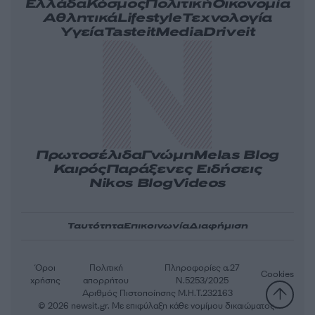
Ελλάδα
Κόσμος
Πολιτική
Οικονομία
Αθλητικά
Lifestyle
Τεχνολογία
Υγεία
Tasteit
Media
Driveit
Πρωτοσέλιδα
Γνώμη
Melas Blog
Καιρός
Παράξενες Ειδήσεις
Nikos Blog
Videos
Ταυτότητα
Επικοινωνία
Διαφήμιση
Όροι
Πολιτική
Πληροφορίες α.27
Cookies
χρήσης
απορρήτου
Ν.5253/2025
Αριθμός Πιστοποίησης Μ.Η.Τ.232163
© 2026 newsit.gr. Με επιφύλαξη κάθε νομίμου δικαιώματος.