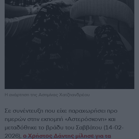
Η ανάρτηση της Ασημίνας Χατζηανδρέου
Σε συνέντευξη που είχε παραχωρήσει προ
ημερών στην εκπομπή «Αστερόσκονη» και
μεταδόθηκε το βράδυ του Σαββάτου (14-02-
2026),
ο Χρήστος Δάντης μίλησε για τα