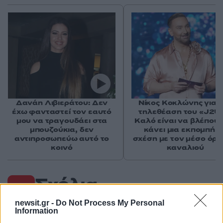
Δανάη Λιβιεράτου: Δεν
Νίκος Κοκλώνης για 
έχω φανταστεί τον εαυτό
τηλεθέαση του «J2US
μου να τραγουδάει στα
Καλό είναι να βλέπουμ
μπουζούκια, δεν
κάνει μια εκπομπή σ
αντιπροσωπεύω αυτό το
σχέση με τον μέσο όρο
κοινό
καναλιού
Σχόλια
newsit.gr -
Do Not Process My Personal
Information