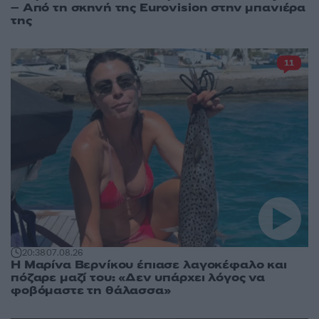
– Από τη σκηνή της Eurovision στην μπανιέρα
της
11
20:38
07.08.26
Η Μαρίνα Βερνίκου έπιασε λαγοκέφαλο και
πόζαρε μαζί του: «Δεν υπάρχει λόγος να
φοβόμαστε τη θάλασσα»