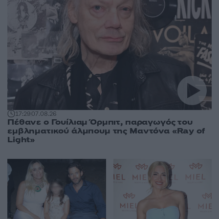
17:29
07.08.26
Πέθανε ο Γουίλιαμ Όρμπιτ, παραγωγός του
εμβληματικού άλμπουμ της Μαντόνα «Ray of
Light»