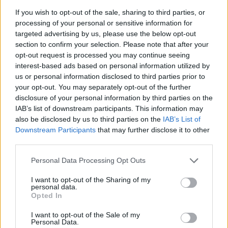
If you wish to opt-out of the sale, sharing to third parties, or
Σχολίασε εδώ
processing of your personal or sensitive information for
targeted advertising by us, please use the below opt-out
section to confirm your selection. Please note that after your
50 /50
opt-out request is processed you may continue seeing
interest-based ads based on personal information utilized by
us or personal information disclosed to third parties prior to
your opt-out. You may separately opt-out of the further
disclosure of your personal information by third parties on the
2000 /2000
IAB’s list of downstream participants. This information may
also be disclosed by us to third parties on the
IAB’s List of
Υποβολή σχολίου
Downstream Participants
that may further disclose it to other
third parties.
Όροι Χρήσης
. Το site προστατεύεται από reCAPTCHA, ισχύουν
Πολιτική Απορρήτου
&
Όροι Χρήσης
της Google.
Please note that this website/app uses one or more Google
Personal Data Processing Opt Outs
services and may gather and store information including but
Lifestyle
not limited to your visit or usage behaviour. You may click to
I want to opt-out of the Sharing of my
personal data.
ΑΣΗΜΙΝΑ ΧΑΤΖΗΑΝΔΡΕΟΥ
grant or deny consent to Google and its third-party tags to
Opted In
ΝΟΣΟΚΟΜΕΙΟ
ΧΡΗΣΤΟΣ ΔΑΝΤΗΣ
use your data for below specified purposes in below Google
consent section.
I want to opt-out of the Sale of my
Share:
Personal Data.