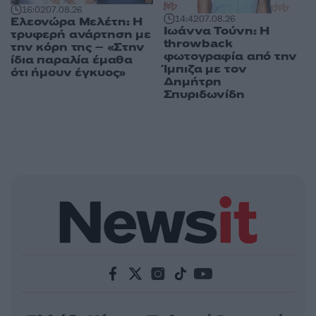
16:02
07.08.26
14:42
07.08.26
Ελεονώρα Μελέτη: Η
Ιωάννα Τούνη: Η
τρυφερή ανάρτηση με
throwback
την κόρη της – «Στην
φωτογραφία από την
ίδια παραλία έμαθα
Ίμπιζα με τον
ότι ήμουν έγκυος»
Δημήτρη
Σπυριδωνίδη