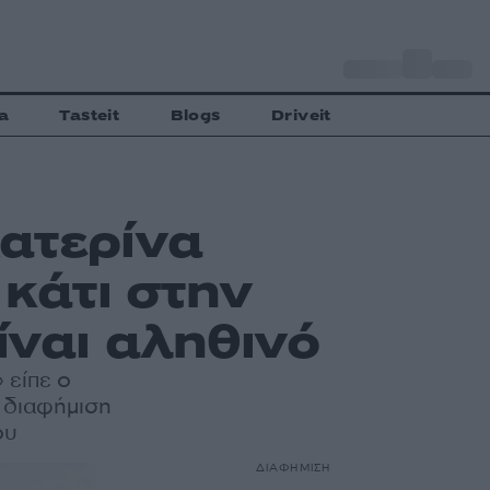
o
Αθήνα
33
C
a
Tasteit
Blogs
Driveit
Κατερίνα
κάτι στην
ίναι αληθινό
 είπε ο
η διαφήμιση
ου
ΔΙΑΦΗΜΙΣΗ