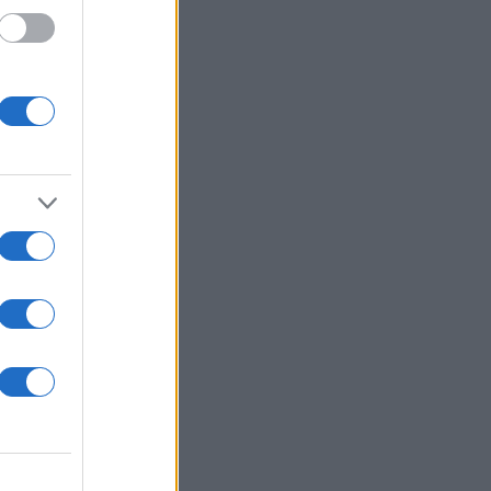
τος
πολλά…
 του