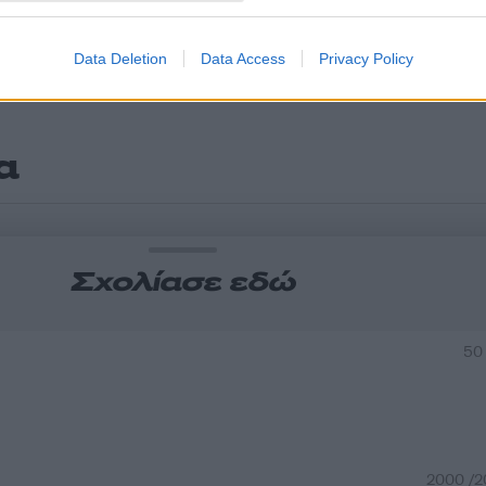
Data Deletion
Data Access
Privacy Policy
α
Σχολίασε εδώ
50
2000 /