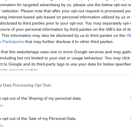
ορεί να λέει ό,τι θέλει», ξεκαθαρίζει ο παρουσιαστής
formation for targeted advertising by us, please use the below opt-out s
r selection. Please note that after your opt-out request is processed y
ι στην τηλεόραση, δεν σημαίνει πως είναι αληθινό.
eing interest-based ads based on personal information utilized by us or
disclosed to third parties prior to your opt-out. You may separately opt-
ναμε ένα σκετσάκι και τίποτα άλλο», καταλήγει ο Χρ
losure of your personal information by third parties on the IAB’s list of
άμερα του Happy Day και τον ρεπόρτερ, Δημήτρη
. This information may also be disclosed by us to third parties on the
IA
Participants
that may further disclose it to other third parties.
 that this website/app uses one or more Google services and may gath
including but not limited to your visit or usage behaviour. You may click 
 to Google and its third-party tags to use your data for below specifi
ogle consent section.
l Data Processing Opt Outs
o opt-out of the Sharing of my personal data.
In
o opt-out of the Sale of my Personal Data.
In