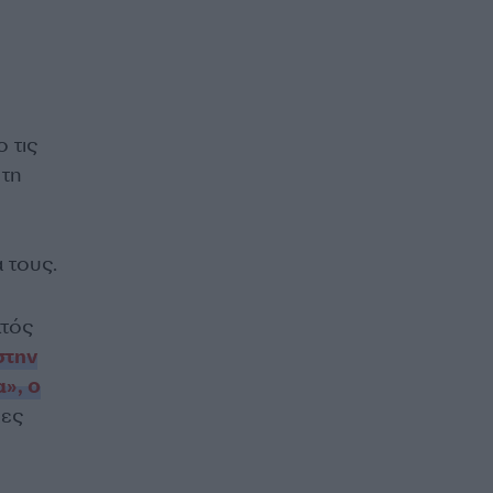
 τις
 τη
 τους.
κτός
στην
», ο
μες