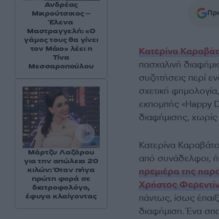
Ανδρέας
Προ
Μικρούτσικος –
Έλενα
Μαστραγγελή: «Ο
γάμος τους θα γίνει
τον Μάιο» λέει η
Κατερίνα Καραβά
Τίνα
πασχαλινή διαφήμισ
Μεσσαροπούλου
συζητήσεις περί ε
σχετική φημολογία
εκπομπής «Happy 
διαφήμισης, χωρίς 
Κατερίνα Καραβάτο
Μάρτζυ Λαζάρου
από συνάδελφοι, ήτ
για την απώλεια 20
κιλών: Όταν πήγα
πρεμιέρα της παρ
πρώτη φορά σε
Χρήστος Φερεντίνο
διατροφολόγο,
έφυγα κλαίγοντας
πάντως, ίσως έπαι
διαφήμιση. Ένα σπο