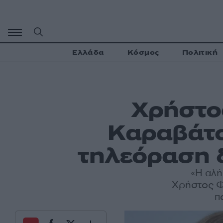
Μετάβαση
σε
περιεχόμενο
Ελλάδα
Κόσμος
Πολιτική
Χρήστος
Καραβάτο
τηλεόραση δ
«Η αλή
Χρήστος Φε
π