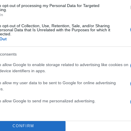
to opt-out of processing my Personal Data for Targeted
ing.
In
o opt-out of Collection, Use, Retention, Sale, and/or Sharing
ersonal Data that Is Unrelated with the Purposes for which it
lected.
μιση της εταιρείας παραπέμπει στην ταινία «Αόρα
Out
άτρικ Σουέιζι και την Ντέμι Μουρ και αφήνει αρχικά 
νείας. Σε πρώτο πλάνο διαρκώς, οι πρωταγωνιστές
consents
ραβάτου και Χρήστος Φερεντίνος.
o allow Google to enable storage related to advertising like cookies on
evice identifiers in apps.
ΔΙΑΦΗΜΙΣΗ
o allow my user data to be sent to Google for online advertising
s.
to allow Google to send me personalized advertising.
CONFIRM