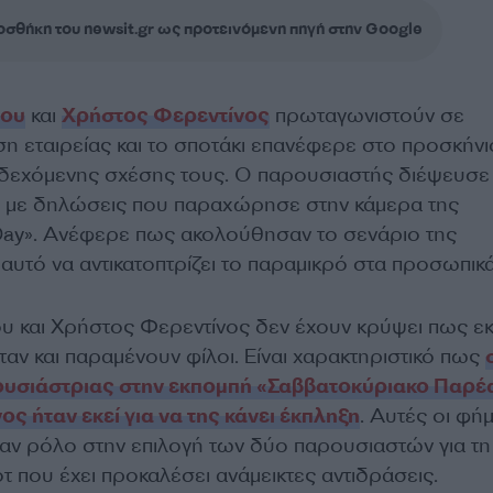
σθήκη του newsit.gr ως προτεινόμενη πηγή στην Google
του
και
Χρήστος Φερεντίνος
πρωταγωνιστούν σε
η εταιρείας και το σποτάκι επανέφερε στο προσκήνιο
νδεχόμενης σχέσης τους. Ο παρουσιαστής διέψευσε
, με δηλώσεις που παραχώρησε στην κάμερα της
Day». Ανέφερε πως ακολούθησαν το σενάριο της
αυτό να αντικατοπτρίζει το παραμικρό στα προσωπικά
υ και Χρήστος Φερεντίνος δεν έχουν κρύψει πως ε
αν και παραμένουν φίλοι. Είναι χαρακτηριστικό πως
ουσιάστριας στην εκπομπή «Σαββατοκύριακο Παρέα
ς ήταν εκεί για να της κάνει έκπληξη
. Αυτές οι φή
ξαν ρόλο στην επιλογή των δύο παρουσιαστών για τη
τ που έχει προκαλέσει ανάμεικτες αντιδράσεις.