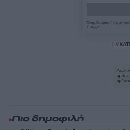
Όροι Χρήσης
. Το site π
Google.
ΚΑΤ
Ακολου
πρώτοι
ημέρα
Πιο δημοφιλή