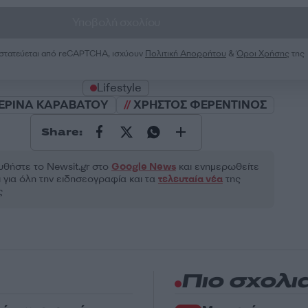
Υποβολή σχολίου
ροστατεύεται από reCAPTCHA, ισχύουν
Πολιτική Απορρήτου
&
Όροι Χρήσης
της
Lifestyle
ΕΡΙΝΑ ΚΑΡΑΒΑΤΟΥ
ΧΡΗΣΤΟΣ ΦΕΡΕΝΤΙΝΟΣ
Share:
θήστε το Νewsit.gr στο
Google News
και ενημερωθείτε
 για όλη την ειδησεογραφία και τα
τελευταία νέα
της
ς
Πιο σχολι