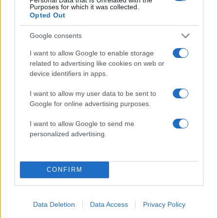
τελευταία νέα
της ημέρας
Purposes for which it was collected.
Opted Out
Google consents
I want to allow Google to enable storage
related to advertising like cookies on web or
Πιο δημοφιλή
device identifiers in apps.
1
Ο Κώστας Σαμαράς δημοσίευσε μία παιδική
I want to allow my user data to be sent to
φωτογραφία για την επέτειο θανάτου της
αδελφής του, Λένας
Google for online advertising purposes.
2
Δολοφονία Βρετανίδας στην Κυψέλη: Οι
I want to allow Google to send me
δύο καταθέσεις «κλειδί» της συζύγου του
personalized advertising.
26χρονου Αφγανού – Το στίγμα του
κινητού, η θεία από την Ινδία και τα
απειλητικά μηνύματα
3
Η Ελένη Φωτοπούλου ευχήθηκε για τη
CONFIRM
γιορτή του Άκη Παυλόπουλου: «Δεκαπέντε
χρόνια μου διδάσκει υπομονή και αγάπη»
4
«Αφιέρωσε τη ζωή της στο να βοηθά
Data Deletion
Data Access
Privacy Policy
ανθρώπους που είχαν ανάγκη» - Η πρώτη
δήλωση της οικογένειας της 38χρονης