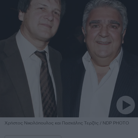
Χρήστος Νικολόπουλος και Πασχάλης Τερζής / NDP PHOTO