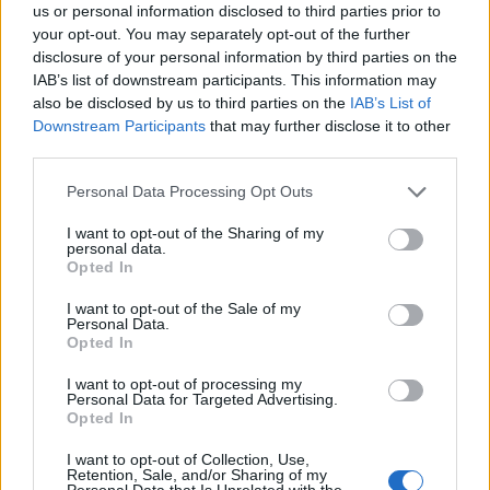
us or personal information disclosed to third parties prior to
50 /50
your opt-out. You may separately opt-out of the further
disclosure of your personal information by third parties on the
IAB’s list of downstream participants. This information may
also be disclosed by us to third parties on the
IAB’s List of
Downstream Participants
that may further disclose it to other
third parties.
2000 /2000
Please note that this website/app uses one or more Google
Personal Data Processing Opt Outs
Υποβολή σχολίου
services and may gather and store information including but
not limited to your visit or usage behaviour. You may click to
I want to opt-out of the Sharing of my
personal data.
Όροι Χρήσης
. Το site προστατεύεται από reCAPTCHA, ισχύουν
grant or deny consent to Google and its third-party tags to
Πολιτική Απορρήτου
&
Όροι Χρήσης
της Google.
Opted In
use your data for below specified purposes in below Google
Lifestyle
consent section.
I want to opt-out of the Sale of my
Personal Data.
ΠΑΣΧΑΛΗΣ ΤΕΡΖΗΣ
Opted In
ΧΡΗΣΤΟΣ ΝΙΚΟΛΟΠΟΥΛΟΣ
I want to opt-out of processing my
Share:
Personal Data for Targeted Advertising.
Opted In
Ακολουθήστε το Νewsit.gr στο
Google News
και
I want to opt-out of Collection, Use,
Retention, Sale, and/or Sharing of my
ενημερωθείτε πρώτοι για όλη την ειδησεογραφία και τα
Personal Data that Is Unrelated with the