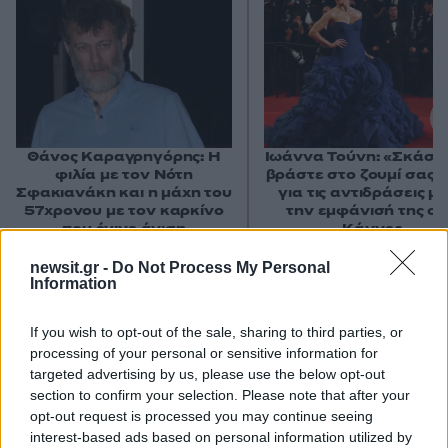
Θάνος Καραγρηγόρης: Η
Ιωάννα Τούνη: «Σκάστε
φιλία με τον Νότη
βράστε στο ζουμί σας» 
Σφακιανάκη και η μάχη του
για τις αντιδράσεις μ
57χρονου με τον καρκίνο
την εμφάνισή της στ
που έγινε άνιση
Κάννες
newsit.gr -
Do Not Process My Personal
Information
Σχόλια
If you wish to opt-out of the sale, sharing to third parties, or
processing of your personal or sensitive information for
targeted advertising by us, please use the below opt-out
section to confirm your selection. Please note that after your
Σχολίασε εδώ
opt-out request is processed you may continue seeing
interest-based ads based on personal information utilized by