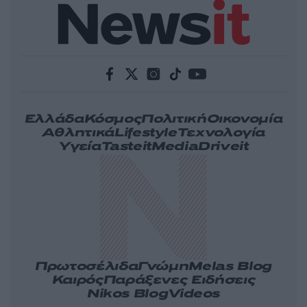
Ελλάδα
Κόσμος
Πολιτική
Οικονομία
Αθλητικά
Lifestyle
Τεχνολογία
Υγεία
Tasteit
Media
Driveit
Πρωτοσέλιδα
Γνώμη
Melas Blog
Καιρός
Παράξενες Ειδήσεις
Nikos Blog
Videos