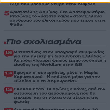
Λίζα που βρέθηκε νεκρή στην Κυψέλη
5
Αριστοτέλης Δαμίγος: Στο Αποτεφρωτήριο
Ριτσώνας το «ύστατο χαίρε» στον Έλληνα
σύνδεσμο του ελικοπτέρου που έπεσε στην
Ψάθα
Πιο σχολιασμένα
Μητσοτάκης στην υπογραφή συμφωνίας
198
για την ηλεκτρική διασύνδεση Ελλάδας –
Κύπρου: «Ισχυρή ψήφος εμπιστοσύνης» η
είσοδος της Meridiam στην GSI
Έφυγαν οι συνεργάτες, μένει η Μαρία
184
Καρυστιανού - Η επόμενη μέρα για την
«Ελπίδα για τη Δημοκρατία»
Canadair 515: Οι πρώτες εικόνες από την
129
κατασκευή του αεροσκάφους που θα
επιχειρεί και τη νύχτα στα μέτωπα της
φωτιάς
Αυγερινός, Μουτσάτσου και ακόμη 20