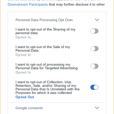
Downstream Participants
that may further disclose it to other
third parties.
Please note that this website/app uses one or more Google
Personal Data Processing Opt Outs
services and may gather and store information including but
not limited to your visit or usage behaviour. You may click to
I want to opt-out of the Sharing of my
personal data.
grant or deny consent to Google and its third-party tags to
Opted In
use your data for below specified purposes in below Google
consent section.
I want to opt-out of the Sale of my
Personal Data.
Opted In
I want to opt-out of processing my
Personal Data for Targeted Advertising.
Opted In
I want to opt-out of Collection, Use,
Retention, Sale, and/or Sharing of my
Personal Data that Is Unrelated with the
Purposes for which it was collected.
Opted Out
«Η αλήθεια είναι ότι δεν το περίμενα να βγω
Google consents
υποψήφιος σήμερα. Θεωρώ ότι δεν είμαι ο πιο