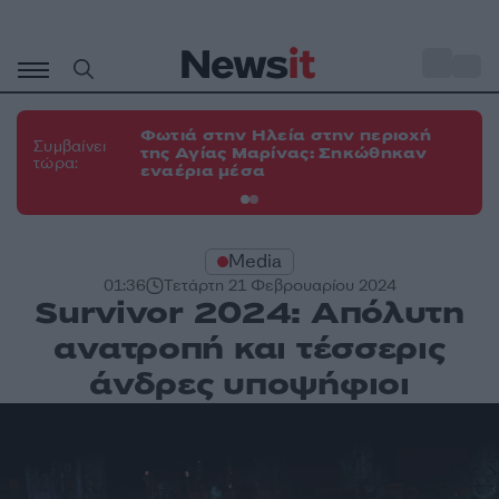
Μετάβαση
σε
o
34
περιεχόμενο
Φωτιά στην Ηλεία στην περιοχή
Φω
Συμβαίνει
της Αγίας Μαρίνας: Σηκώθηκαν
Κο
τώρα:
εναέρια μέσα
α
Media
01:36
Τετάρτη 21 Φεβρουαρίου 2024
Survivor 2024: Απόλυτη
ανατροπή και τέσσερις
άνδρες υποψήφιοι