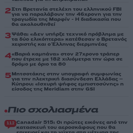
2
Στη Βρετανία στελέχη του ελληνικού FBI
για να παραλάβουν την 46χρονη για την
τραγωδία της Μαρφίν - Η διαδικασία που
θα ακολουθηθεί
3
Ψάθα: «Δεν υπήρξε τεχνικό πρόβλημα με
τα δύο ελικόπτερα» κατέθεσαν ο Βρετανός
χειριστής και ο Έλληνας διερμηνέας
4
«Βαριά καμπάνα» στον 27χρονο τράπερ
που έτρεχε με 182 χιλιόμετρα την ώρα σε
δρόμο με όριο τα 80
5
Μητσοτάκης στην υπογραφή συμφωνίας
για την ηλεκτρική διασύνδεση Ελλάδας –
Κύπρου: «Ισχυρή ψήφος εμπιστοσύνης» η
είσοδος της Meridiam στην GSI
Πιο σχολιασμένα
Canadair 515: Οι πρώτες εικόνες από την
112
κατασκευή του αεροσκάφους που θα
επιχειρεί και τη νύχτα στα μέτωπα της