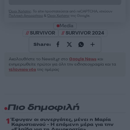
Όροι Χρήσης
. Το site προστατεύεται από reCAPTCHA, ισχύουν
Πολιτική Απορρήτου
&
Όροι Χρήσης
της Google.
Media
SURVIVOR
SURVIVOR 2024
Share:
Ακολουθήστε το Νewsit.gr στο
Google News
και
ενημερωθείτε πρώτοι για όλη την ειδησεογραφία και τα
τελευταία νέα
της ημέρας
Πιο δημοφιλή
1
Έφυγαν οι συνεργάτες, μένει η Μαρία
Καρυστιανού - Η επόμενη μέρα για την
«Ελπίδα για τη Δημοκρατία»