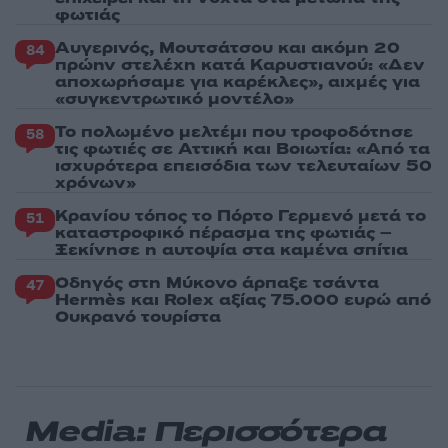
φωτιάς
Αυγερινός, Μουτσάτσου και ακόμη 20
84
πρώην στελέχη κατά Καρυστιανού: «Δεν
αποχωρήσαμε για καρέκλες», αιχμές για
«συγκεντρωτικό μοντέλο»
Το πολωμένο μελτέμι που τροφοδότησε
58
τις φωτιές σε Αττική και Βοιωτία: «Από τα
ισχυρότερα επεισόδια των τελευταίων 50
χρόνων»
Κρανίου τόπος το Πόρτο Γερμενό μετά το
51
καταστροφικό πέρασμα της φωτιάς –
Ξεκίνησε η αυτοψία στα καμένα σπίτια
Οδηγός στη Μύκονο άρπαξε τσάντα
47
Hermès και Rolex αξίας 75.000 ευρώ από
Ουκρανό τουρίστα
Media: Περισσότερα