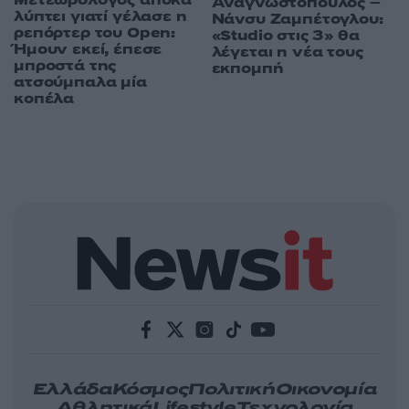
Αναγνωστόπουλος –
λύπτει γιατί γέλασε η
Νάνσυ Ζαμπέτογλου:
ρεπόρτερ του Open:
«Studio στις 3» θα
Ήμουν εκεί, έπεσε
λέγεται η νέα τους
μπροστά της
εκπομπή
ατσούμπαλα μία
κοπέλα
Ελλάδα
Κόσμος
Πολιτική
Οικονομία
Αθλητικά
Lifestyle
Τεχνολογία