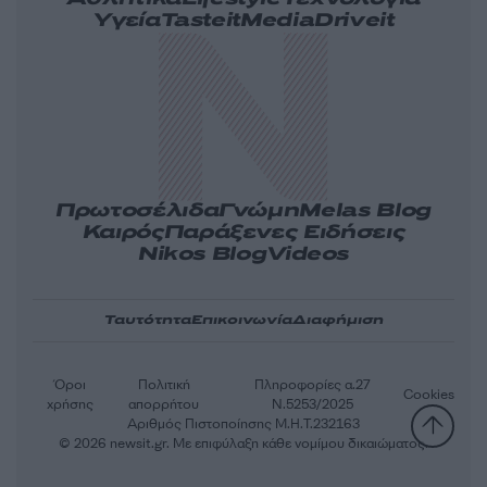
Υγεία
Tasteit
Media
Driveit
Πρωτοσέλιδα
Γνώμη
Melas Blog
Καιρός
Παράξενες Ειδήσεις
Nikos Blog
Videos
Ταυτότητα
Επικοινωνία
Διαφήμιση
Όροι
Πολιτική
Πληροφορίες α.27
Cookies
χρήσης
απορρήτου
Ν.5253/2025
Αριθμός Πιστοποίησης Μ.Η.Τ.232163
© 2026 newsit.gr. Με επιφύλαξη κάθε νομίμου δικαιώματος.