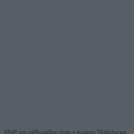
MVP της εβδομάδας ήταν η Ιωάννα Τζαβέλα και