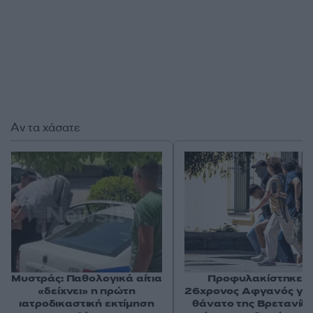
Αν τα χάσατε
Μυστράς: Παθολογικά αίτια
Προφυλακίστηκε ο
«δείχνει» η πρώτη
26χρονος Αφγανός για
ιατροδικαστική εκτίμηση
θάνατο της Βρετανίδα