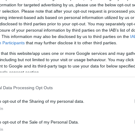
formation for targeted advertising by us, please use the below opt-out s
r selection. Please note that after your opt-out request is processed y
eing interest-based ads based on personal information utilized by us or
disclosed to third parties prior to your opt-out. You may separately opt-
losure of your personal information by third parties on the IAB’s list of
. This information may also be disclosed by us to third parties on the
IA
Participants
that may further disclose it to other third parties.
 that this website/app uses one or more Google services and may gath
including but not limited to your visit or usage behaviour. You may click 
 to Google and its third-party tags to use your data for below specifi
ogle consent section.
l Data Processing Opt Outs
o opt-out of the Sharing of my personal data.
λώσεις του Γιώργου Καπουτζίδη, σχετικά με τη
In
 τον Ακύλα, η Έφη Παπαθεοδώρου απάντησε: «Μακά
o opt-out of the Sale of my Personal Data.
 τίποτα, θα το κρατάει για έκπληξη. Όταν τα νιάτα έχου
In
 πρέπει να τα βοηθάμε».