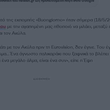
σθήκη του newsit.gr ως προτεινόμενη πηγή στην Google
τό της εκπομπής «Buongiorno» ήταν σήμερα (18/5/2
ρου
με την αγαπημένη μας ηθοποιό να μιλάει, μεταξύ
ι τον Ακύλα.
άτι με τον Ακύλα πριν τη Eurovision, δεν έγινε. Του 
λμα… Ένα άγνωστο παλικαράκι που ξαφνικά το βλέπει
 ένα μεγάλο άλμα, είναι ένα συν», είπε η Έφη
ΔΙΑΦΗΜΙΣΗ