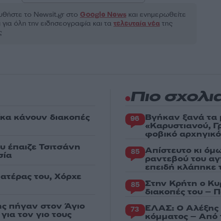
θήστε το Νewsit.gr στο
Google News
και ενημερωθείτε
 για όλη την ειδησεογραφία και τα
τελευταία νέα
της
ς
Πιο σχολι
κα κάνουν διακοπές
Βγήκαν ξανά τα 
96
«Καρυστιανού, Γ
φοβικό αρχηγικ
υ έπαιζε Τσιτσάνη
Απίστευτο κι όμ
85
σία
ραντεβού του αγ
επειδή κλάπηκε 
πατέρας του, Χόρχε
Στην Κρήτη ο Κυ
85
διακοπές του – 
ης πήγαν στον Άγιο
ΕΛΑΣ: Ο Αλέξης 
73
για τον γιο τους
κόμματος – Από 