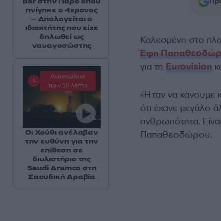
Προ
bar στην Πάρο όπου
πνίγηκε ο 4χρονος
– Απολογείται ο
ιδιοκτήτης που είχε
δηλωθεί ως
Καλεσμένη στο πλα
ναυαγοσώστης
Έφη Παπαθεοδώ
για τη
Eurovision
κα
Ανανεώθηκε
πριν 10 λεπτά
«Ήταν να κάνουμε κ
ότι έκανε μεγάλο ά
ανθρωπότητα. Είναι
Οι Χούθι ανέλαβαν
Παπαθεοδώρου.
την ευθύνη για την
επίθεση σε
διυλιστήριο της
Saudi Aramco στη
Σαουδική Αραβία