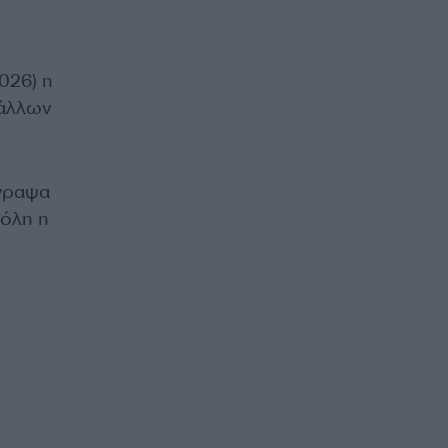
026) η
 άλλων
έγραψα
 όλη η