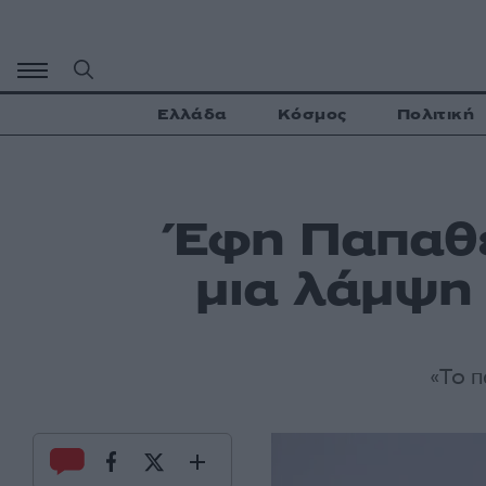
Μετάβαση
σε
περιεχόμενο
Ελλάδα
Κόσμος
Πολιτική
Έφη Παπαθε
μια λάμψη 
«Το π