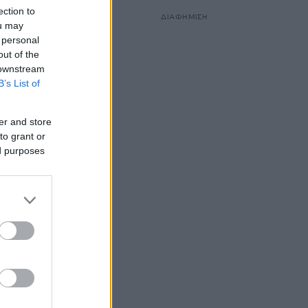
ection to
ΔΙΑΦΗΜΙΣΗ
ou may
 personal
out of the
 downstream
B’s List of
er and store
to grant or
ed purposes
ρι να
ν