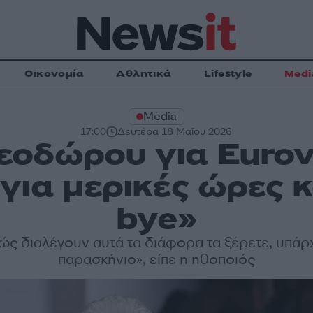
Οικονομία
Αθλητικά
Lifestyle
Medi
Media
17:00
Δευτέρα 18 Μαΐου 2026
οδώρου για Eurovis
για μερικές ώρες κ
bye»
ώς διαλέγουν αυτά τα διάφορα τα ξέρετε, υπάρχ
παρασκήνιο», είπε η ηθοποιός