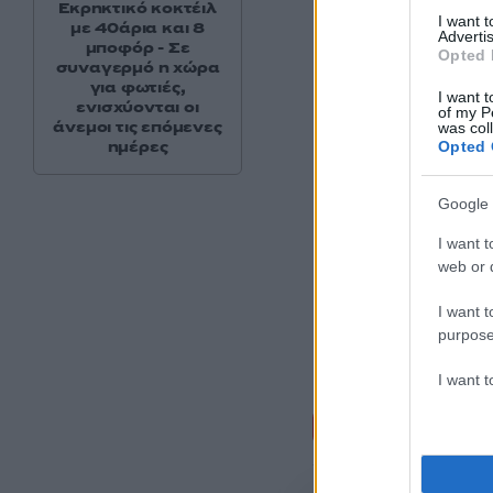
Εκρηκτικό κοκτέιλ
I want 
με 40άρια και 8
Advertis
μποφόρ - Σε
Opted 
συναγερμό η χώρα
για φωτιές,
I want t
ενισχύονται οι
of my P
άνεμοι τις επόμενες
was col
ημέρες
Opted 
Google 
I want t
web or d
I want t
purpose
I want 
Σχόλι