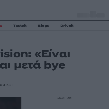
o
Αθήνα
32
C
a
Tasteit
Blogs
Driveit
ion: «Είναι
αι μετά bye
ει και
ΔΙΑΦΗΜΙΣΗ