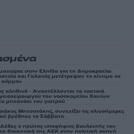
ασμένα
μαχαίρια στην Ελπίδα για τη Δημοκρατία:
ρατσία και Γαλανός μετέτρεψαν το κίνημα σε
ό κόμμα»
ως αληθινό - Aναστέλλονται τα τακτικά
γειοχειρουργού του νοσοκομείου Χανίων
το μηχανάκι του γιατρού
ριάκος Μητσοτάκης, συνεχίζει τις ολιγοήμερες
Πού βρέθηκε το Σάββατο
Δέδες ο πρώτος υποψήφιος βουλευτής του
τα διοικητικά της ΑΕΚ στην πολιτική σκηνή