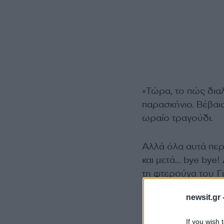
«Τώρα, το πώς διαλ
παρασκήνιο. Βέβαια
ωραίο τραγούδι.
Αλλά όλα αυτά περ
και μετά… bye bye!
τη φτερούγα του Γι
γλυκό και χαριτωμέν
newsit.gr 
If you wish 