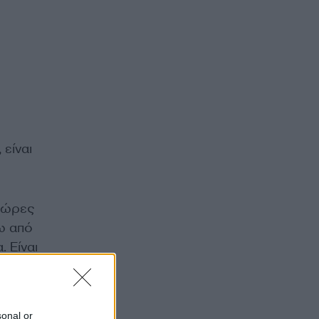
 είναι
ς ώρες
τω από
 Είναι
sonal or