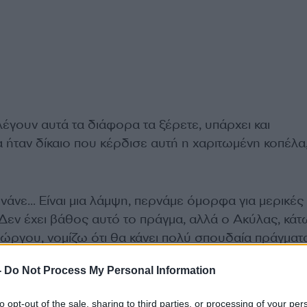
έγουν αυτά τα διάφορα τα ξέρετε, υπάρχει και
 ήταν δίκαιο που κέρδισε αυτή η χαριτωμένη κοπέλα,
νάνε… Είναι μια λάμψη, περνάμε όμορφα για μερικέ
 Δεν έχει βάθος αυτό το πράγμα, αλλά ο Ακύλας, κά
ώργου, νομίζω ότι θα κάνει πολύ σπουδαία πράγματα.
ο παιδί», είπε η ηθοποιός.
-
Do Not Process My Personal Information
to opt-out of the sale, sharing to third parties, or processing of your per