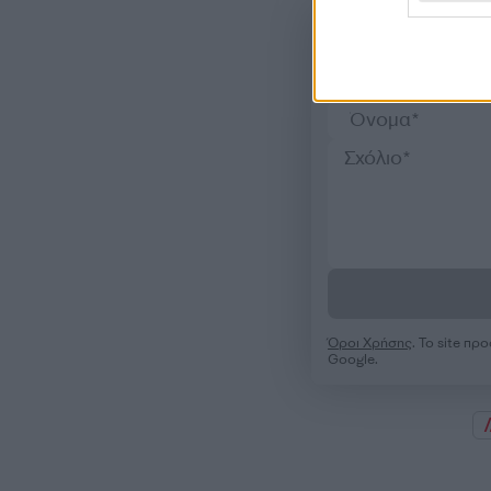
Όροι Χρήσης
. Το site π
Google.