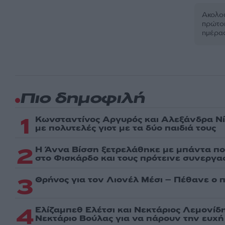
Ακολου
πρώτοι
ημέρα
Πιο δημοφιλή
1
Κωνσταντίνος Αργυρός και Αλεξάνδρα Νί
με πολυτελές γιοτ με τα δύο παιδιά τους
2
Η Άννα Βίσση ξετρελάθηκε με μπάντα πο
στο Φισκάρδο και τους πρότεινε συνεργα
3
Θρήνος για τον Λιονέλ Μέσι – Πέθανε ο 
4
Ελίζαμπεθ Ελέτσι και Νεκτάριος Λεμονίδ
Νεκτάριο Βούλας για να πάρουν την ευχή 