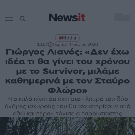
Μετάβαση
σε
o
33
περιεχόμενο
Media
13:27
Πέμπτη 4 Ιουνίου 2026
Γιώργος Λιανός: «Δεν έχω
ιδέα τι θα γίνει του χρόνου
με το Survivor, μιλάμε
καθημερινά με τον Σταύρο
Φλώρο»
«Το καλό είναι ότι έχει στο πλευρό του δύο
άνδρες ισχυρούς που θα τον στηρίξουν από
εδώ και πέρα», τόνισε ο παρουσιαστής