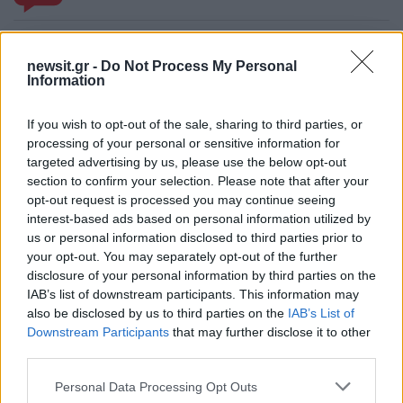
newsit.gr -
Do Not Process My Personal
Information
Σχολίασε εδώ
If you wish to opt-out of the sale, sharing to third parties, or
50 /50
processing of your personal or sensitive information for
targeted advertising by us, please use the below opt-out
section to confirm your selection. Please note that after your
opt-out request is processed you may continue seeing
interest-based ads based on personal information utilized by
us or personal information disclosed to third parties prior to
2000 /2000
your opt-out. You may separately opt-out of the further
disclosure of your personal information by third parties on the
Υποβολή σχολίου
IAB’s list of downstream participants. This information may
also be disclosed by us to third parties on the
IAB’s List of
Όροι Χρήσης
. Το site προστατεύεται από reCAPTCHA, ισχύουν
Downstream Participants
that may further disclose it to other
Πολιτική Απορρήτου
&
Όροι Χρήσης
της Google.
third parties.
Media
Please note that this website/app uses one or more Google
Personal Data Processing Opt Outs
SURVIVOR
ΓΙΩΡΓΟΣ ΛΙΑΝΟΣ
services and may gather and store information including but