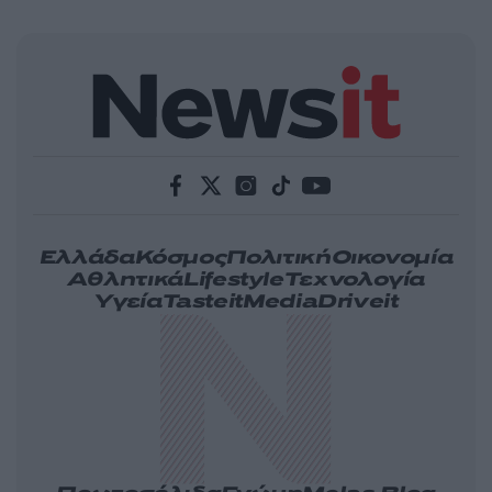
Ελλάδα
Κόσμος
Πολιτική
Οικονομία
Αθλητικά
Lifestyle
Τεχνολογία
Υγεία
Tasteit
Media
Driveit