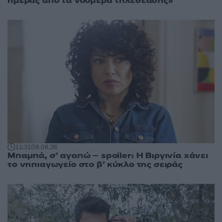
ημέρας από τα νούμερα τηλεθέασης»
11:31
09.08.26
Μπαμπά, σ’ αγαπώ – spoiler: Η Βιργινία χάνει
το νηπιαγωγείο στο β’ κύκλο της σειράς