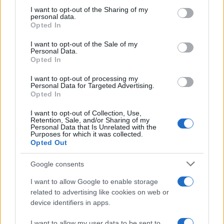
not limited to your visit or usage behaviour. You may click to
I want to opt-out of the Sharing of my
Share:
personal data.
grant or deny consent to Google and its third-party tags to
Opted In
use your data for below specified purposes in below Google
Ακολουθήστε το Νewsit.gr στο
Google News
και
consent section.
I want to opt-out of the Sale of my
ενημερωθείτε πρώτοι για όλη την ειδησεογραφία και τα
Personal Data.
τελευταία νέα
της ημέρας
Opted In
I want to opt-out of processing my
Personal Data for Targeted Advertising.
Opted In
I want to opt-out of Collection, Use,
Πιο δημοφιλή
Retention, Sale, and/or Sharing of my
Personal Data that Is Unrelated with the
Purposes for which it was collected.
1
Κωνσταντίνος Αργυρός και Αλεξάνδρα
Opted Out
Νίκα κάνουν διακοπές με πολυτελές γιοτ
με τα δύο παιδιά τους
Google consents
2
Ελίζαμπεθ Ελέτσι και Νεκτάριος Λεμονίδης
I want to allow Google to enable storage
πήγαν στον Άγιο Νεκτάριο Βούλας για να
πάρουν την ευχή για τον γιο τους
related to advertising like cookies on web or
device identifiers in apps.
3
Ηφαίστειο Σαντορίνης: Ένας 15χρονος που
δεν πρόλαβε να ξεφύγει από το τσουνάμι
I want to allow my user data to be sent to