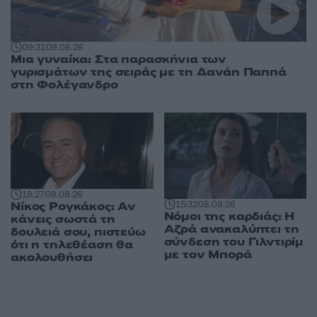
09:31
09.08.26
Μια γυναίκα: Στα παρασκήνια των
γυρισμάτων της σειράς με τη Δανάη Παππά
στη Φολέγανδρο
18:27
08.08.26
Νίκος Ρογκάκος: Αν
15:32
08.08.26
Νόμοι της καρδιάς: Η
κάνεις σωστά τη
Αζρά ανακαλύπτει τη
δουλειά σου, πιστεύω
σύνδεση του Γιλντιρίμ
ότι η τηλεθέαση θα
με τον Μπορά
ακολουθήσει