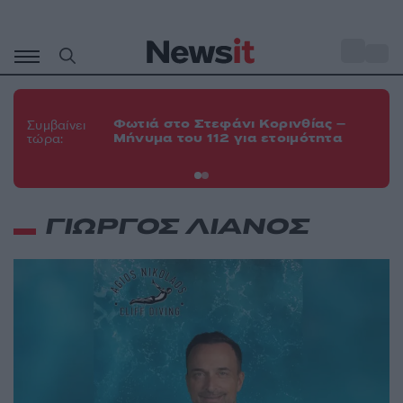
Μετάβαση
σε
o
35
περιεχόμενο
Φω
Φωτιά στο Στεφάνι Κορινθίας –
Θε
Συμβαίνει
Μήνυμα του 112 για ετοιμότητα
εν
τώρα:
οχ
ΓΙΩΡΓΟΣ ΛΙΑΝΟΣ