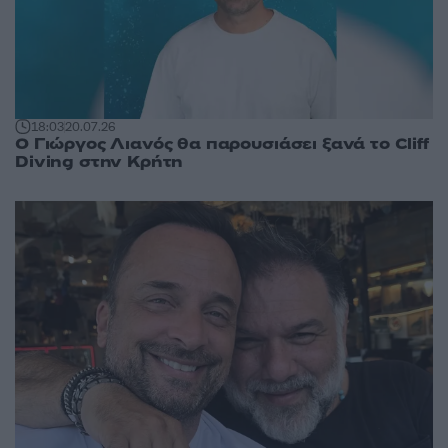
18:03
20.07.26
Ο Γιώργος Λιανός θα παρουσιάσει ξανά το Cliff
Diving στην Κρήτη