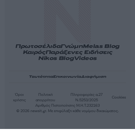
Πρωτοσέλιδα
Γνώμη
Melas Blog
Καιρός
Παράξενες Ειδήσεις
Nikos Blog
Videos
Ταυτότητα
Επικοινωνία
Διαφήμιση
Όροι
Πολιτική
Πληροφορίες α.27
Cookies
χρήσης
απορρήτου
Ν.5253/2025
Αριθμός Πιστοποίησης Μ.Η.Τ.232163
© 2026 newsit.gr. Με επιφύλαξη κάθε νομίμου δικαιώματος.