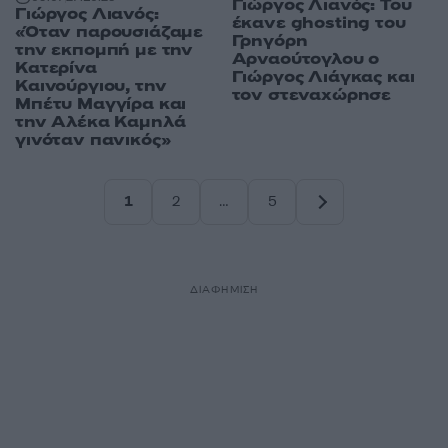
Γιώργος Λιανός: Του
Γιώργος Λιανός:
έκανε ghosting του
«Όταν παρουσιάζαμε
Γρηγόρη
την εκπομπή με την
Αρναούτογλου ο
Κατερίνα
Γιώργος Λιάγκας και
Καινούργιου, την
τον στεναχώρησε
Μπέτυ Μαγγίρα και
την Αλέκα Καμηλά
γινόταν πανικός»
1
2
…
5
Σελίδα
Σελίδα
Σελίδα
ΔΙΑΦΗΜΙΣΗ