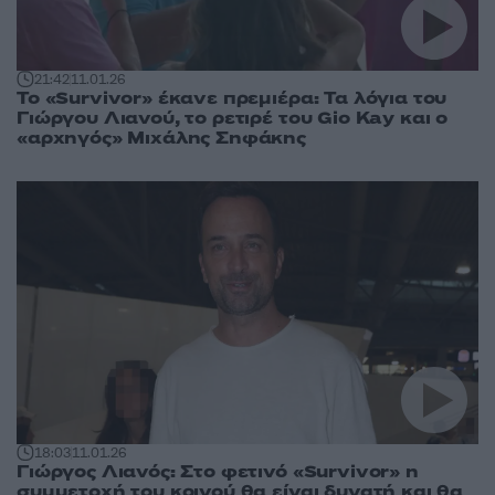
21:42
11.01.26
Το «Survivor» έκανε πρεμιέρα: Τα λόγια του
Γιώργου Λιανού, το ρετιρέ του Gio Kay και ο
«αρχηγός» Μιχάλης Σηφάκης
18:03
11.01.26
Γιώργος Λιανός: Στο φετινό «Survivor» η
συμμετοχή του κοινού θα είναι δυνατή και θα