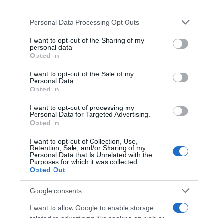
third parties.
Please note that this website/app uses one or more Google
Personal Data Processing Opt Outs
5
services and may gather and store information including but
not limited to your visit or usage behaviour. You may click to
I want to opt-out of the Sharing of my
personal data.
grant or deny consent to Google and its third-party tags to
Opted In
use your data for below specified purposes in below Google
consent section.
I want to opt-out of the Sale of my
Personal Data.
Opted In
I want to opt-out of processing my
Personal Data for Targeted Advertising.
Opted In
13:30
07.04.26
Αρναούτογλου και Λιανός «αρπάχτηκαν»
λόγω πολιτικής στη ραδιοφωνική τους
I want to opt-out of Collection, Use,
Retention, Sale, and/or Sharing of my
εκπομπή
Personal Data that Is Unrelated with the
Purposes for which it was collected.
Opted Out
Google consents
I want to allow Google to enable storage