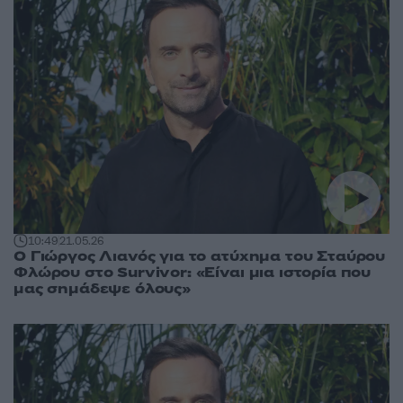
10:49
21.05.26
Ο Γιώργος Λιανός για το ατύχημα του Σταύρου
Φλώρου στο Survivor: «Είναι μια ιστορία που
μας σημάδεψε όλους»