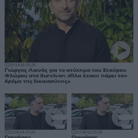
10:14
18.05.26
Γιώργος Λιανός για το ατύχημα του Σταύρου
Φλώρου στο Survivor: «Όλα έχουν πάρει τον
δρόμο της δικαιοσύνης»
12:56
14.05.26
10:36
12.05.26
Γρηγόρης
Γρηγόρης