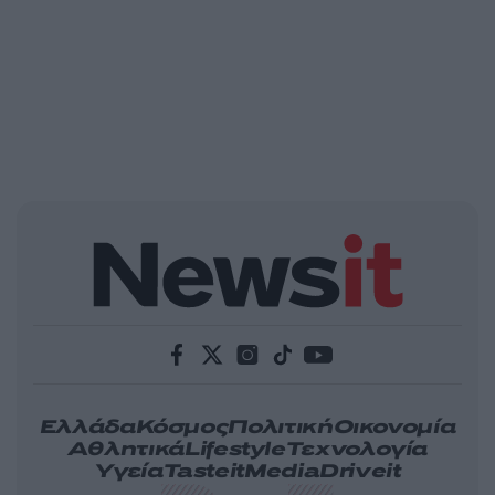
Ελλάδα
Κόσμος
Πολιτική
Οικονομία
Αθλητικά
Lifestyle
Τεχνολογία
Υγεία
Tasteit
Media
Driveit