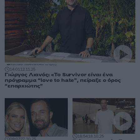
14:01
12.11.25
Γιώργος Λιανός: «Το Survivor είναι ένα
πρόγραμμα “love to hate”, πείραξε ο όρος
“επαρχιώτης”
18:54
18.10.25
09:07
27.10.25