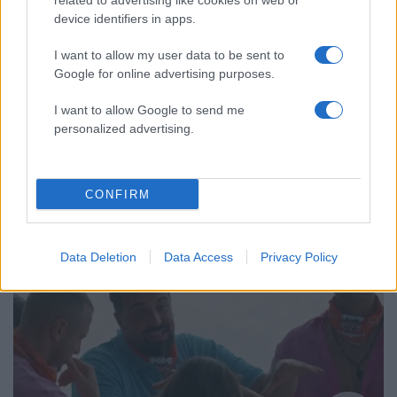
related to advertising like cookies on web or
device identifiers in apps.
I want to allow my user data to be sent to
Google for online advertising purposes.
I want to allow Google to send me
personalized advertising.
19:27
16.01.26
Γιώργος Λιάνος: «Το The Floor, προσωπικά,
CONFIRM
μου θυμίζει το Game of Thrones»
Data Deletion
Data Access
Privacy Policy