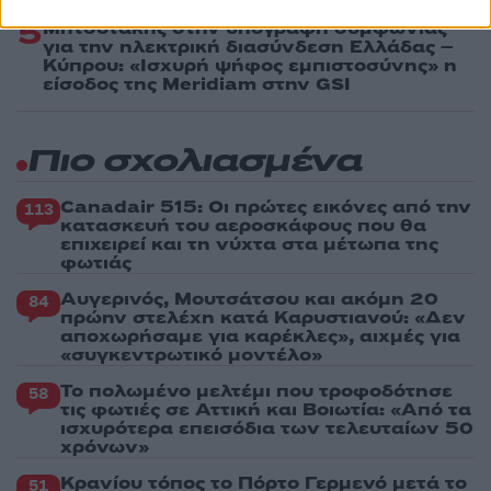
5
Μητσοτάκης στην υπογραφή συμφωνίας
για την ηλεκτρική διασύνδεση Ελλάδας –
Κύπρου: «Ισχυρή ψήφος εμπιστοσύνης» η
είσοδος της Meridiam στην GSI
Πιο σχολιασμένα
Canadair 515: Οι πρώτες εικόνες από την
113
κατασκευή του αεροσκάφους που θα
επιχειρεί και τη νύχτα στα μέτωπα της
φωτιάς
Αυγερινός, Μουτσάτσου και ακόμη 20
84
πρώην στελέχη κατά Καρυστιανού: «Δεν
αποχωρήσαμε για καρέκλες», αιχμές για
«συγκεντρωτικό μοντέλο»
Το πολωμένο μελτέμι που τροφοδότησε
58
τις φωτιές σε Αττική και Βοιωτία: «Από τα
ισχυρότερα επεισόδια των τελευταίων 50
χρόνων»
Κρανίου τόπος το Πόρτο Γερμενό μετά το
51