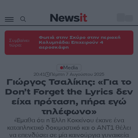
Μετάβαση
σε
o
34
περιεχόμενο
Φωτιά στην Σκύρο στην περιοχή
Συμβαίνει
Κολυμπάδα: Επιχειρούν 4
τώρα:
αεροσκάφη
Media
20:41
Πέμπτη 7 Αυγούστου 2025
Γιώργος Τσαλίκης: «Για το
Don’t Forget the Lyrics δεν
είχα πρόταση, πήρα εγώ
τηλέφωνο»
«Έμαθα ότι η Έλλη Κοκκίνου έκανε ένα
καταπληκτικό δοκιμαστικό και ο ΑΝΤ1 θέλει
να επενδύσει σε μία καινούργια γυναικεία