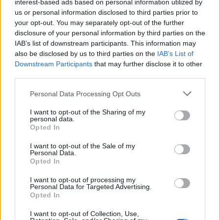
interest-based ads based on personal information utilized by
us or personal information disclosed to third parties prior to
your opt-out. You may separately opt-out of the further
50 /50
disclosure of your personal information by third parties on the
IAB’s list of downstream participants. This information may
also be disclosed by us to third parties on the
IAB’s List of
Downstream Participants
that may further disclose it to other
third parties.
2000 /2000
Please note that this website/app uses one or more Google
Personal Data Processing Opt Outs
services and may gather and store information including but
Υποβολή σχολίου
not limited to your visit or usage behaviour. You may click to
I want to opt-out of the Sharing of my
personal data.
grant or deny consent to Google and its third-party tags to
Opted In
Όροι Χρήσης
. Το site προστατεύεται από reCAPTCHA, ισχύουν
use your data for below specified purposes in below Google
Πολιτική Απορρήτου
&
Όροι Χρήσης
της Google.
consent section.
I want to opt-out of the Sale of my
Media
Personal Data.
Opted In
ΓΙΩΡΓΟΣ ΤΣΑΛΙΚΗΣ
I want to opt-out of processing my
Share:
Personal Data for Targeted Advertising.
Opted In
Ακολουθήστε το Νewsit.gr στο
Google News
και
I want to opt-out of Collection, Use,
ενημερωθείτε πρώτοι για όλη την ειδησεογραφία και τα