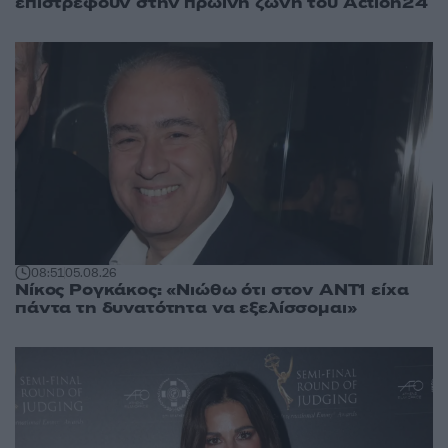
επιστρέφουν στην πρωινή ζώνη του Action24
08:51
05.08.26
Νίκος Ρογκάκος: «Νιώθω ότι στον ΑΝΤ1 είχα
πάντα τη δυνατότητα να εξελίσσομαι»