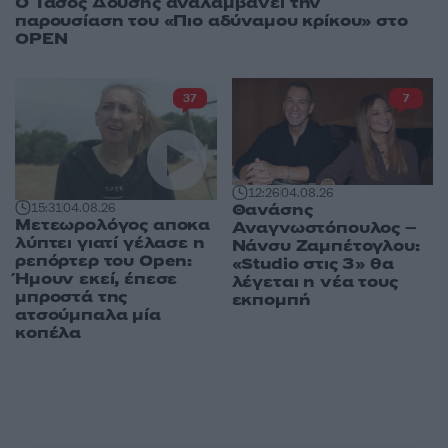
Ο Τάσος Δούσης αναλαμβάνει την
παρουσίαση του «Πιο αδύναμου κρίκου» στο
OPEN
37
7
12:26
04.08.26
Θανάσης
15:31
04.08.26
Μετεωρολόγος αποκα
Αναγνωστόπουλος –
λύπτει γιατί γέλασε η
Νάνσυ Ζαμπέτογλου:
ρεπόρτερ του Open:
«Studio στις 3» θα
Ήμουν εκεί, έπεσε
λέγεται η νέα τους
μπροστά της
εκπομπή
ατσούμπαλα μία
κοπέλα