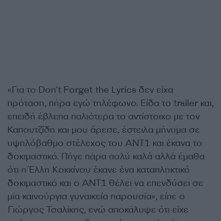
«Για το Don’t Forget the Lyrics δεν είχα
πρόταση, πήρα εγώ τηλέφωνο. Είδα το trailer και,
επειδή έβλεπα παλιότερα το αντίστοιχο με τον
Καπουτζίδη και μου άρεσε, έστειλα μήνυμα σε
υψηλόβαθμο στέλεχος του ΑΝΤ1 και έκανα το
δοκιμαστικό. Πήγε πάρα πολύ καλά αλλά έμαθα
ότι η Έλλη Κοκκίνου έκανε ένα καταπληκτικό
δοκιμαστικό και ο ΑΝΤ1 θέλει να επενδύσει σε
μία καινούργια γυναικεία παρουσία», είπε ο
Γιώργος Τσαλίκης, ενώ αποκάλυψε ότι είχε