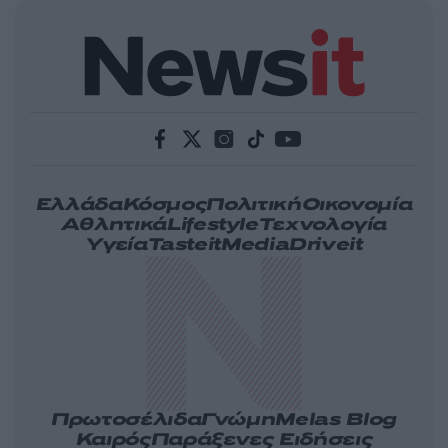
Ελλάδα
Κόσμος
Πολιτική
Οικονομία
Αθλητικά
Lifestyle
Τεχνολογία
Υγεία
Tasteit
Media
Driveit
Πρωτοσέλιδα
Γνώμη
Melas Blog
Καιρός
Παράξενες Ειδήσεις