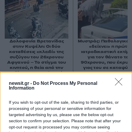
Δολοφονία Βρετανίδας
Μυστράς: Παθολογικά α
στην Κυψέλη: Οι δύο
«δείχνει» η πρώτη
καταθέσεις «κλειδί» της
ιατροδικαστική εκτίμ
συζύγου του 26χρονου
για τον θάνατο του
Αφγανού – Το στίγμα του
90χρονου, που έκρυψ
κινητού, η θεία από την
γιος του σε καταψύκ
Ινδία και τα απειλητικά
μηνύματα
newsit.gr -
Do Not Process My Personal
Information
Σχόλια
If you wish to opt-out of the sale, sharing to third parties, or
processing of your personal or sensitive information for
targeted advertising by us, please use the below opt-out
section to confirm your selection. Please note that after your
opt-out request is processed you may continue seeing
Σχολίασε εδώ