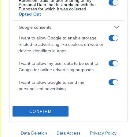
Retention, Sale, and/or Sharing of my
τελευταία νέα
της ημέρας
Personal Data that Is Unrelated with the
Purposes for which it was collected.
Opted Out
Google consents
I want to allow Google to enable storage
Πιο δημοφιλή
related to advertising like cookies on web or
device identifiers in apps.
1
Έφυγαν οι συνεργάτες, μένει η Μαρία
Καρυστιανού - Η επόμενη μέρα για την
I want to allow my user data to be sent to
«Ελπίδα για τη Δημοκρατία»
Google for online advertising purposes.
2
Στη Βρετανία στελέχη του ελληνικού FBI
I want to allow Google to send me
για να παραλάβουν την 46χρονη για την
τραγωδία της Μαρφίν - Η διαδικασία που
personalized advertising.
θα ακολουθηθεί
3
Ψάθα: «Δεν υπήρξε τεχνικό πρόβλημα με
τα δύο ελικόπτερα» κατέθεσαν ο Βρετανός
CONFIRM
χειριστής και ο Έλληνας διερμηνέας
4
«Βαριά καμπάνα» στον 27χρονο τράπερ
που έτρεχε με 182 χιλιόμετρα την ώρα σε
Data Deletion
Data Access
Privacy Policy
δρόμο με όριο τα 80