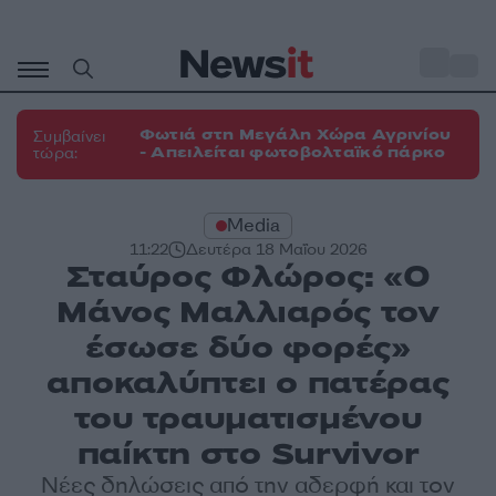
Μετάβαση
σε
o
33
περιεχόμενο
Φωτιά στη Μεγάλη Χώρα Αγρινίου
Συμβαίνει
- Απειλείται φωτοβολταϊκό πάρκο
τώρα:
Media
11:22
Δευτέρα 18 Μαΐου 2026
Σταύρος Φλώρος: «Ο
Μάνος Μαλλιαρός τον
έσωσε δύο φορές»
αποκαλύπτει ο πατέρας
του τραυματισμένου
παίκτη στο Survivor
Νέες δηλώσεις από την αδερφή και τον