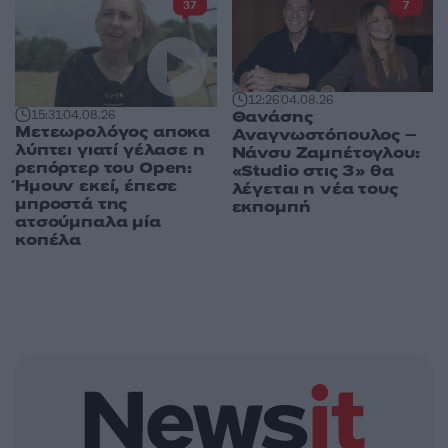
37
7
12:26
04.08.26
Θανάσης
15:31
04.08.26
Μετεωρολόγος αποκα
Αναγνωστόπουλος –
λύπτει γιατί γέλασε η
Νάνσυ Ζαμπέτογλου:
ρεπόρτερ του Open:
«Studio στις 3» θα
Ήμουν εκεί, έπεσε
λέγεται η νέα τους
μπροστά της
εκπομπή
ατσούμπαλα μία
κοπέλα