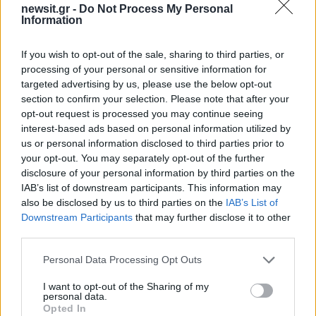
newsit.gr -
Do Not Process My Personal
Information
If you wish to opt-out of the sale, sharing to third parties, or
processing of your personal or sensitive information for
targeted advertising by us, please use the below opt-out
section to confirm your selection. Please note that after your
opt-out request is processed you may continue seeing
Το ατύχημα με τον Σταύρο Φλώρο, σόκαρε το
interest-based ads based on personal information utilized by
πανελλήνιο καθώς και τους παίκτες του
us or personal information disclosed to third parties prior to
τουρκικού Suvivor. Ο 22χρονος
είχε πάει για
your opt-out. You may separately opt-out of the further
disclosure of your personal information by third parties on the
ψαροντούφεκο μαζί με τον συμπαίκτη του
IAB’s list of downstream participants. This information may
Μάνο Μαλλιαρό
, όταν πέρασε από πάνω τους
also be disclosed by us to third parties on the
IAB’s List of
ταχύπλοο με αποτέλεσμα να του ακρωτηριάσει
Downstream Participants
that may further disclose it to other
third parties.
το αριστερό πόδι του από το γόνατο και κάτω και
να του προκαλέσει σοβαρότατο τραυματισμό και
Please note that this website/app uses one or more Google
Personal Data Processing Opt Outs
στον δεξί αστράγαλο.
services and may gather and store information including but
not limited to your visit or usage behaviour. You may click to
I want to opt-out of the Sharing of my
personal data.
ΔΙΑΦΗΜΙΣΗ
grant or deny consent to Google and its third-party tags to
Opted In
use your data for below specified purposes in below Google