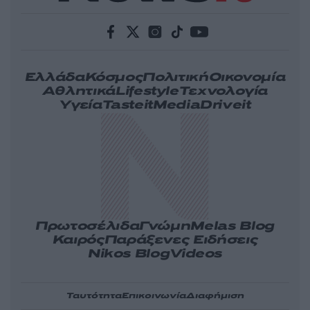
Ελλάδα
Κόσμος
Πολιτική
Οικονομία
Αθλητικά
Lifestyle
Τεχνολογία
Υγεία
Tasteit
Media
Driveit
Πρωτοσέλιδα
Γνώμη
Melas Blog
Καιρός
Παράξενες Ειδήσεις
Nikos Blog
Videos
Ταυτότητα
Επικοινωνία
Διαφήμιση