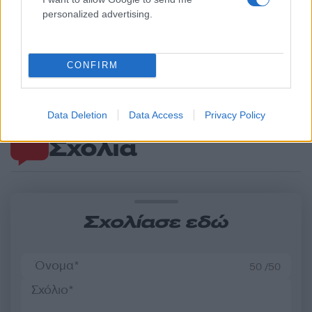
personalized advertising.
Γιώργος Λιανός για το
Survivor: Τα πρώτα λό
ατύχημα του Σταύρου
του Σταύρου Φλώρου 
Φλώρου στο Survivor:
από το νοσοκομείο, μετ
CONFIRM
«Όλα έχουν πάρει τον
ατύχημα – «Χαμογελ
δρόμο της δικαιοσύνης»
γιατί μου έχετε δώσε
δύναμη»
Data Deletion
Data Access
Privacy Policy
Σχόλια
Σχολίασε εδώ
50 /50