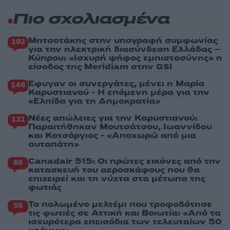
Πιο σχολιασμένα
Μητσοτάκης στην υπογραφή συμφωνίας
193
για την ηλεκτρική διασύνδεση Ελλάδας –
Κύπρου: «Ισχυρή ψήφος εμπιστοσύνης» η
είσοδος της Meridiam στην GSI
Έφυγαν οι συνεργάτες, μένει η Μαρία
146
Καρυστιανού - Η επόμενη μέρα για την
«Ελπίδα για τη Δημοκρατία»
Νέες απώλειες για την Καρυστιανού:
131
Παραιτήθηκαν Μουτσάτσου, Ιωαννίδου
και Κοτσόργιος - «Αποχωρώ από μια
αυταπάτη»
Canadair 515: Οι πρώτες εικόνες από την
88
κατασκευή του αεροσκάφους που θα
επιχειρεί και τη νύχτα στα μέτωπα της
φωτιάς
Το πολωμένο μελτέμι που τροφοδότησε
55
τις φωτιές σε Αττική και Βοιωτία: «Από τα
ισχυρότερα επεισόδια των τελευταίων 50