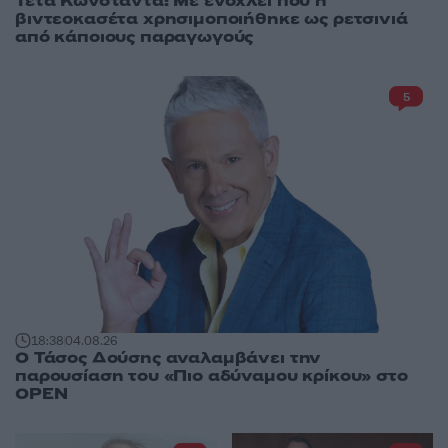
Τέτα Κωνσταντά: Με ενοχλεί που η
βιντεοκασέτα χρησιμοποιήθηκε ως ρετσινιά
από κάποιους παραγωγούς
5
18:38
04.08.26
Ο Τάσος Δούσης αναλαμβάνει την
παρουσίαση του «Πιο αδύναμου κρίκου» στο
OPEN