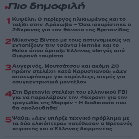
Πιο δημοφιλή
1
Κυψέλη: Ο περίεργος ηλικιωμένος και το
ταξίδι στην Αράχωβα – Όσα ισχυρίστηκε ο
26χρονος για τον θάνατο της Βρετανίδας
2
Μύκονος: Βίντεο με τους αστυνομικούς να
εντοπίζουν την τσάντα Hermès και το
Rolex όπου άρπαξε Έλληνας οδηγός από
Ουκρανό τουρίστα
3
Αυγερινός, Μουτσάτσου και ακόμη 20
πρώην στελέχη κατά Καρυστιανού: «Δεν
αποχωρήσαμε για καρέκλες», αιχμές για
«συγκεντρωτικό μοντέλο»
4
Στη Βρετανία στελέχη του ελληνικού FBI
για να παραλάβουν την 46χρονη για την
τραγωδία της Μαρφίν - Η διαδικασία που
θα ακολουθηθεί
5
Ψάθα: «Δεν υπήρξε τεχνικό πρόβλημα με
τα δύο ελικόπτερα» κατέθεσαν ο Βρετανός
χειριστής και ο Έλληνας διερμηνέας