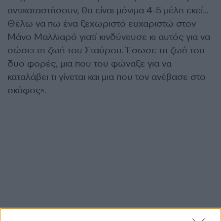
αντικαταστήσουν, θα είναι μόνιμα 4-5 μέλη εκεί…
Θέλω να πω ένα ξεχωριστό ευχαριστώ στον
Μάνο Μαλλιαρό γιατί κινδύνευσε κι αυτός για να
σώσει τη ζωή του Σταύρου. Έσωσε τη ζωή του
δυο φορές, μια που του φώναξε για να
καταλάβει τι γίνεται και μια που τον ανέβασε στο
σκάφος».