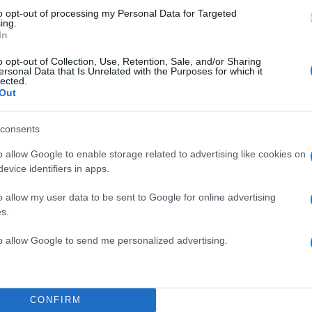
to opt-out of processing my Personal Data for Targeted
ing.
In
o opt-out of Collection, Use, Retention, Sale, and/or Sharing
ersonal Data that Is Unrelated with the Purposes for which it
lected.
Out
consents
o allow Google to enable storage related to advertising like cookies on
evice identifiers in apps.
o allow my user data to be sent to Google for online advertising
s.
to allow Google to send me personalized advertising.
CONFIRM