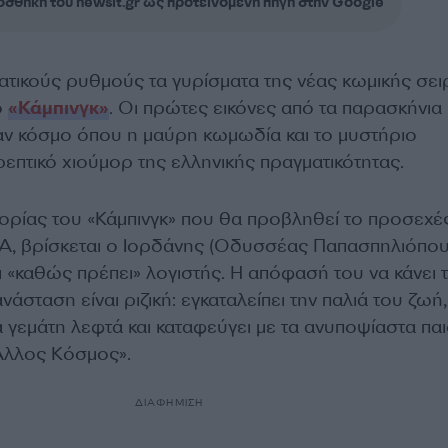
σθήκη του newsit.gr ως προτεινόμενη πηγή στην Google
τατικούς ρυθμούς τα γυρίσματα της νέας κωμικής σει
λο
«Κάμπινγκ»
. Οι πρώτες εικόνες από τα παρασκήνια
ν κόσμο όπου η μαύρη κωμωδία και το μυστήριο
επτικό χιούμορ της ελληνικής πραγματικότητας.
τορίας του «Κάμπινγκ» που θα προβληθεί το προσεχέ
, βρίσκεται ο Ιορδάνης (Οδυσσέας Παπασπηλιόπου
 «καθώς πρέπει» λογιστής. Η απόφασή του να κάνει 
άσταση είναι ριζική: εγκαταλείπει την παλιά του ζωή,
α γεμάτη λεφτά και καταφεύγει με τα ανυποψίαστα παι
«Άλλος Κόσμος».
ΔΙΑΦΗΜΙΣΗ