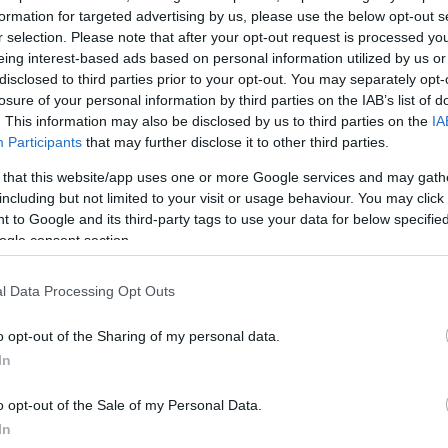
formation for targeted advertising by us, please use the below opt-out s
ς Σολωμού και Κωστή Παπαδόπουλου και σκηνοθεσί
r selection. Please note that after your opt-out request is processed y
ίδη, το «Κάμπινγκ» υπόσχεται να προσφέρει γέλιο αλ
eing interest-based ads based on personal information utilized by us or
disclosed to third parties prior to your opt-out. You may separately opt-
ντας στη φιλία, την αγάπη, τη δικαιοσύνη και την απο
losure of your personal information by third parties on the IAB’s list of
ας.
. This information may also be disclosed by us to third parties on the
IA
Participants
that may further disclose it to other third parties.
 από τη νέα παραγωγή του MEGA μας προετοιμάζουν
 that this website/app uses one or more Google services and may gath
πινγκ «Άλλος Κόσμος»… εκεί όπου το δίκαιο γίνεται πρ
including but not limited to your visit or usage behaviour. You may click 
 to Google and its third-party tags to use your data for below specifi
ogle consent section.
ΔΙΑΦΗΜΙΣΗ
l Data Processing Opt Outs
o opt-out of the Sharing of my personal data.
In
o opt-out of the Sale of my Personal Data.
In