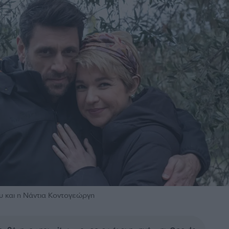
 και η Νάντια Κοντογεώργη