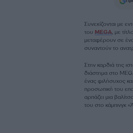
Προ
Συνεχίζονται με εν
του
MEGA
, με τίτ
μεταφέρουν σε ένα
συναντούν το ανατρ
Στην καρδιά της ισ
διάστημα στο MEGA
ένας φιλήσυχος και
προσωπική του επαν
αρπάζει μια βαλίτσ
του στο κάμπινγκ 