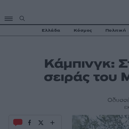
Μετάβαση
σε
περιεχόμενο
Ελλάδα
Κόσμος
Πολιτική
Κάμπινγκ: Σ
σειράς του 
Οδυσσέ
ε