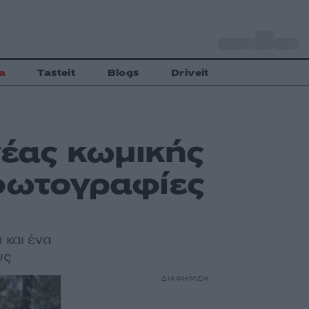
o
Αθήνα
27
C
a
Tasteit
Blogs
Driveit
νέας κωμικής
 φωτογραφίες
και ένα
υς
ΔΙΑΦΗΜΙΣΗ