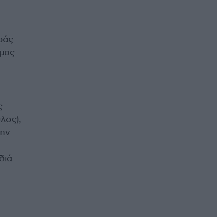
ράς
 μας
ς
λος),
την
διά