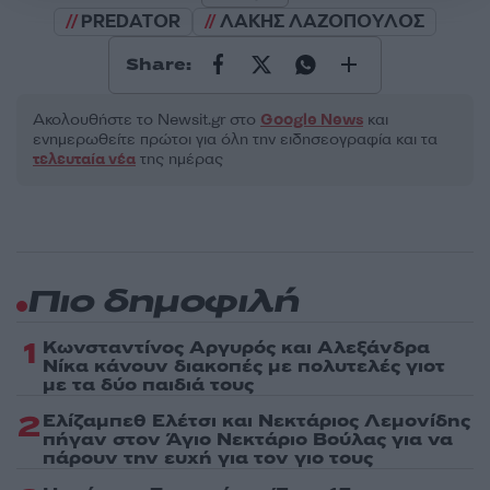
PREDATOR
ΛΑΚΗΣ ΛΑΖΟΠΟΥΛΟΣ
Share:
Ακολουθήστε το Νewsit.gr στο
Google News
και
ενημερωθείτε πρώτοι για όλη την ειδησεογραφία και τα
τελευταία νέα
της ημέρας
Πιο δημοφιλή
1
Κωνσταντίνος Αργυρός και Αλεξάνδρα
Νίκα κάνουν διακοπές με πολυτελές γιοτ
με τα δύο παιδιά τους
2
Ελίζαμπεθ Ελέτσι και Νεκτάριος Λεμονίδης
πήγαν στον Άγιο Νεκτάριο Βούλας για να
πάρουν την ευχή για τον γιο τους