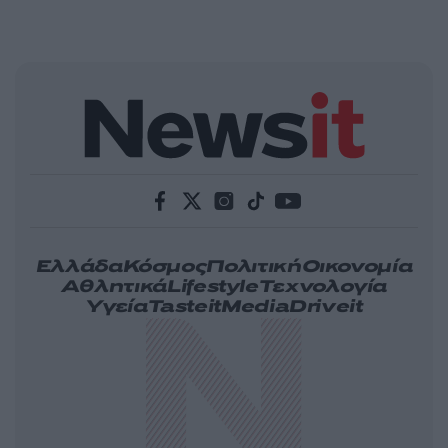
Ελλάδα
Κόσμος
Πολιτική
Οικονομία
Αθλητικά
Lifestyle
Τεχνολογία
Υγεία
Tasteit
Media
Driveit