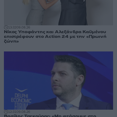
13:32
09.08.26
Νίκος Υποφάντης και Αλεξάνδρα Καϋμένου
επιστρέφουν στο Action 24 με την «Πρωινή
ζώνη»
12:31
09.08.26
Βασίλης Τσεκούρας: «Μη φτάσουμε στο