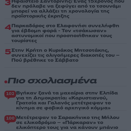
3
Ηφαίστειο Σαντορίνης: Ένας 15χρονος που
δεν πρόλαβε να ξεφύγει από το τσουνάμι
μπορεί να αλλάξει τη χρονολογία της
προϊστορικής έκρηξης
4
Παρκαδόρος στο Ελαφονήσι συνελήφθη
για έβδομη φορά - Τον «τσάκωσαν»
αστυνομικοί που προσποιήθηκαν τους
τουρίστες
5
Στην Κρήτη ο Κυριάκος Μητσοτάκης,
συνεχίζει τις ολιγοήμερες διακοπές του –
Πού βρέθηκε το Σάββατο
Πιο σχολιασμένα
Βγήκαν ξανά τα μαχαίρια στην Ελπίδα
102
για τη Δημοκρατία: «Καρυστιανού,
Γρατσία και Γαλανός μετέτρεψαν το
κίνημα σε φοβικό αρχηγικό κόμμα»
Μετέτρεψαν το Σαρακήνικο της Μήλου
100
σε ελικοδρόμιο – «Πάρκαραν» το
ελικόπτερο τους για να κάνουν μπάνιο