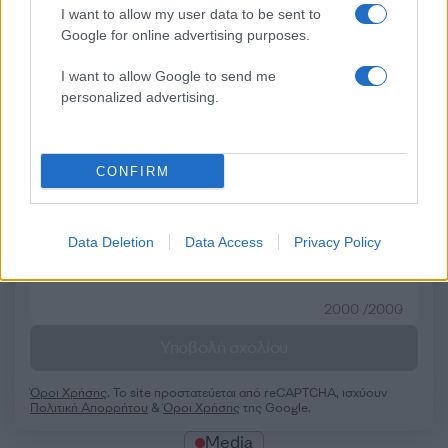
Σχόλια
I want to allow my user data to be sent to
Google for online advertising purposes.
I want to allow Google to send me
personalized advertising.
Σχολίασε εδώ
CONFIRM
50 /50
Data Deletion
Data Access
Privacy Policy
2000 /2000
Υποβολή σχολίου
Όροι Χρήσης
. Το site προστατεύεται από reCAPTCHA, ισχύουν
Πολιτική Απορρήτου
&
Όροι Χρήσης
της Google.
Media