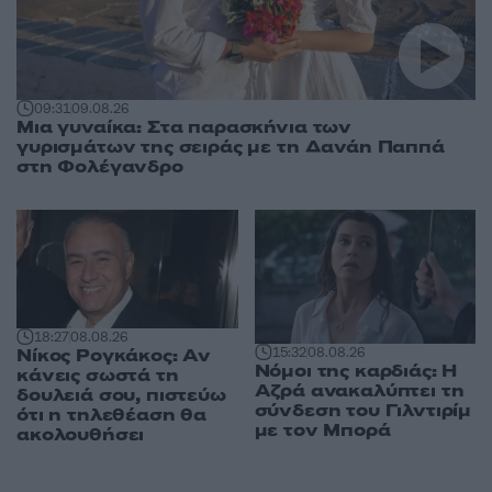
09:31
09.08.26
Μια γυναίκα: Στα παρασκήνια των
γυρισμάτων της σειράς με τη Δανάη Παππά
στη Φολέγανδρο
18:27
08.08.26
Νίκος Ρογκάκος: Αν
15:32
08.08.26
Νόμοι της καρδιάς: Η
κάνεις σωστά τη
Αζρά ανακαλύπτει τη
δουλειά σου, πιστεύω
σύνδεση του Γιλντιρίμ
ότι η τηλεθέαση θα
με τον Μπορά
ακολουθήσει