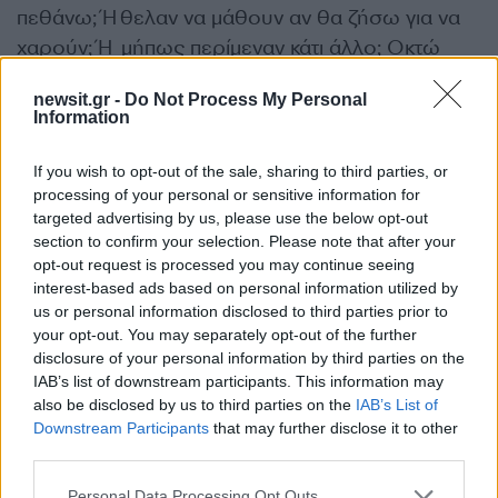
πεθάνω; Ήθελαν να μάθουν αν θα ζήσω για να
χαρούν; Ή μήπως περίμεναν κάτι άλλο; Οκτώ
μήνες εξετάσεων, φώτισαν πολλά σημεία της
newsit.gr -
Do Not Process My Personal
ιστορίας αυτής. Που θα τη μάθετε στο βιβλίο
Information
μου που γράφω. Απλώς αναρωτιέμαι. Αν δεν
περίμεναν οι ιδιώτες να χαρούν, και περίμεναν
If you wish to opt-out of the sale, sharing to third parties, or
κάτι άλλο, μήπως αυτό το άλλο έχει κάποια
processing of your personal or sensitive information for
targeted advertising by us, please use the below opt-out
σχέση, με το σκηνικό που έγινε στο χώρο του
section to confirm your selection. Please note that after your
εμβολιασμού μου;», κατέληξε.
opt-out request is processed you may continue seeing
interest-based ads based on personal information utilized by
ΔΙΑΦΗΜΙΣΗ
us or personal information disclosed to third parties prior to
your opt-out. You may separately opt-out of the further
disclosure of your personal information by third parties on the
IAB’s list of downstream participants. This information may
also be disclosed by us to third parties on the
IAB’s List of
Downstream Participants
that may further disclose it to other
third parties.
Please note that this website/app uses one or more Google
Personal Data Processing Opt Outs