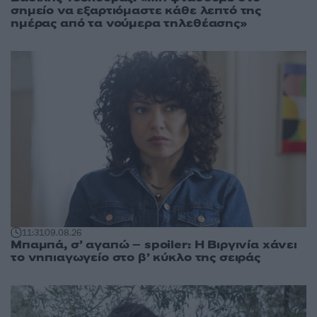
σημείο να εξαρτιόμαστε κάθε λεπτό της
ημέρας από τα νούμερα τηλεθέασης»
11:31
09.08.26
Μπαμπά, σ’ αγαπώ – spoiler: Η Βιργινία χάνει
το νηπιαγωγείο στο β’ κύκλο της σειράς