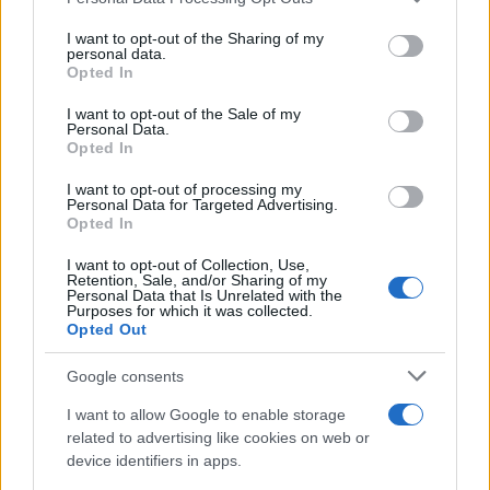
services and may gather and store information including but
not limited to your visit or usage behaviour. You may click to
I want to opt-out of the Sharing of my
personal data.
grant or deny consent to Google and its third-party tags to
Opted In
use your data for below specified purposes in below Google
consent section.
I want to opt-out of the Sale of my
Personal Data.
Αν τα χάσατε
Opted In
I want to opt-out of processing my
Personal Data for Targeted Advertising.
Opted In
I want to opt-out of Collection, Use,
Retention, Sale, and/or Sharing of my
Personal Data that Is Unrelated with the
Purposes for which it was collected.
Opted Out
Λαζόπουλος κατά Λιάγκα:
Παναγιώτα Βλαντή: Εί
Google consents
«Συνεχίζεις να ξεφτιλίζεις
ερωτευμένη με τον σύ
τους ανθρώπους, αλλά
μου, είναι ο άνθρωπός
I want to allow Google to enable storage
τώρα έχεις μεγαλώσει»
και τον θαυμάζω πο
related to advertising like cookies on web or
device identifiers in apps.