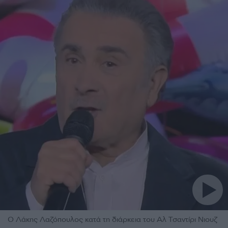
Ο Λάκης Λαζόπουλος κατά τη διάρκεια του Αλ Τσαντίρι Νιουζ