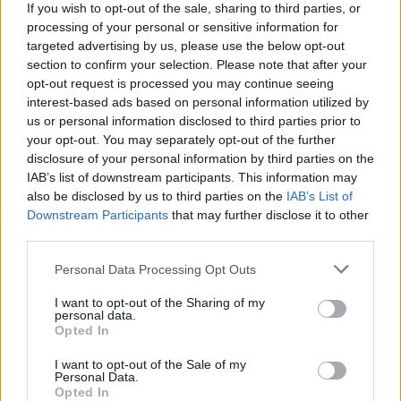
If you wish to opt-out of the sale, sharing to third parties, or
Πολιτική Απορρήτου
&
Όροι Χρήσης
της Google.
processing of your personal or sensitive information for
Media
targeted advertising by us, please use the below opt-out
MEGA
THE CHASE
section to confirm your selection. Please note that after your
opt-out request is processed you may continue seeing
ΜΑΡΙΑ ΜΠΕΚΑΤΩΡΟΥ
interest-based ads based on personal information utilized by
Share:
us or personal information disclosed to third parties prior to
your opt-out. You may separately opt-out of the further
disclosure of your personal information by third parties on the
Ακολουθήστε το Νewsit.gr στο
Google News
και
IAB’s list of downstream participants. This information may
ενημερωθείτε πρώτοι για όλη την ειδησεογραφία και τα
also be disclosed by us to third parties on the
IAB’s List of
τελευταία νέα
της ημέρας
Downstream Participants
that may further disclose it to other
third parties.
Please note that this website/app uses one or more Google
Personal Data Processing Opt Outs
services and may gather and store information including but
not limited to your visit or usage behaviour. You may click to
I want to opt-out of the Sharing of my
Πιο δημοφιλή
personal data.
grant or deny consent to Google and its third-party tags to
Opted In
use your data for below specified purposes in below Google
1
Τουρισμός για Όλους 2026: Σήμερα ανοίγει
consent section.
I want to opt-out of the Sale of my
η πλατφόρμα – Ποια ΑΦΜ προηγούνται
Personal Data.
στις αιτήσεις
Opted In