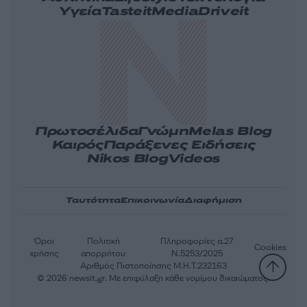
Υγεία
Tasteit
Media
Driveit
Πρωτοσέλιδα
Γνώμη
Melas Blog
Καιρός
Παράξενες Ειδήσεις
Nikos Blog
Videos
Ταυτότητα
Επικοινωνία
Διαφήμιση
Όροι
Πολιτική
Πληροφορίες α.27
Cookies
χρήσης
απορρήτου
Ν.5253/2025
Αριθμός Πιστοποίησης Μ.Η.Τ.232163
© 2026 newsit.gr. Με επιφύλαξη κάθε νομίμου δικαιώματος.