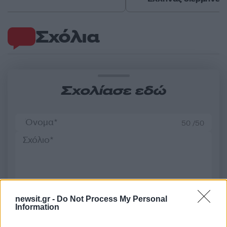
Σχόλια
Σχολίασε εδώ
50 /50
2000 /2000
newsit.gr -
Do Not Process My Personal
Υποβολή σχολίου
Information
Όροι Χρήσης
. Το site προστατεύεται από reCAPTCHA, ισχύουν