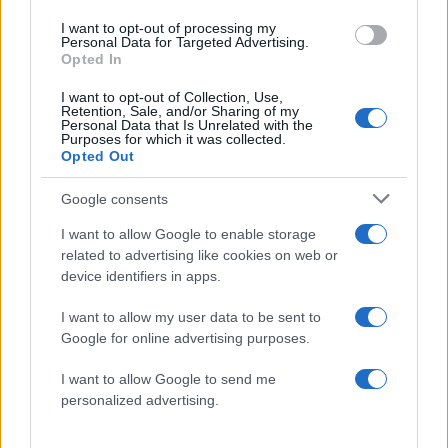
2
Η φωτιά στη Δυτική Αττική, από την
I want to opt-out of processing my
κορυφή του Κιθαιρώνα – Το εντυπωσιακό
Personal Data for Targeted Advertising.
timelapse βίντεο
Opted In
3
Κυψέλη: Ο περίεργος ηλικιωμένος και το
ταξίδι στην Αράχωβα – Όσα ισχυρίστηκε ο
I want to opt-out of Collection, Use,
Retention, Sale, and/or Sharing of my
26χρονος για τον θάνατο της Βρετανίδας
Personal Data that Is Unrelated with the
Purposes for which it was collected.
4
Νέο κύμα ζέστης από το Σαββατοκύριακο
Opted Out
με 40άρια - Πολύ υψηλός κίνδυνος
πυρκαγιάς σε Αττική, Εύβοια, Λέσβο και
Χίο σήμερα
Google consents
5
Μύκονος: Βίντεο με τους αστυνομικούς να
I want to allow Google to enable storage
εντοπίζουν την τσάντα Hermès και το
related to advertising like cookies on web or
Rolex όπου άρπαξε Έλληνας οδηγός από
device identifiers in apps.
Ουκρανό τουρίστα
I want to allow my user data to be sent to
Google for online advertising purposes.
Πιο σχολιασμένα
I want to allow Google to send me
Μητσοτάκης στην υπογραφή συμφωνίας
178
personalized advertising.
για την ηλεκτρική διασύνδεση Ελλάδας –
Κύπρου: «Ισχυρή ψήφος εμπιστοσύνης» η
είσοδος της Meridiam στην GSI