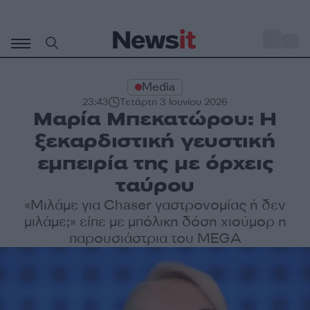
Μετάβαση
σε
o
28
περιεχόμενο
Media
23:43
Τετάρτη 3 Ιουνίου 2026
Μαρία Μπεκατώρου: Η
ξεκαρδιστική γευστική
εμπειρία της με όρχεις
ταύρου
«Μιλάμε για Chaser γαστρονομίας ή δεν
μιλάμε;» είπε με μπόλικη δόση χιούμορ η
παρουσιάστρια του MEGA