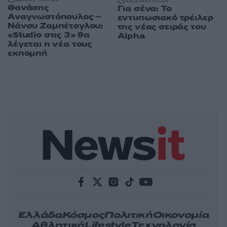
Θανάσης
Για σένα: Το
Αναγνωστόπουλος –
εντυπωσιακό τρέιλερ
Νάνσυ Ζαμπέτογλου:
της νέας σειράς του
«Studio στις 3» θα
Alpha
λέγεται η νέα τους
εκπομπή
Ελλάδα
Κόσμος
Πολιτική
Οικονομία
Αθλητικά
Lifestyle
Τεχνολογία