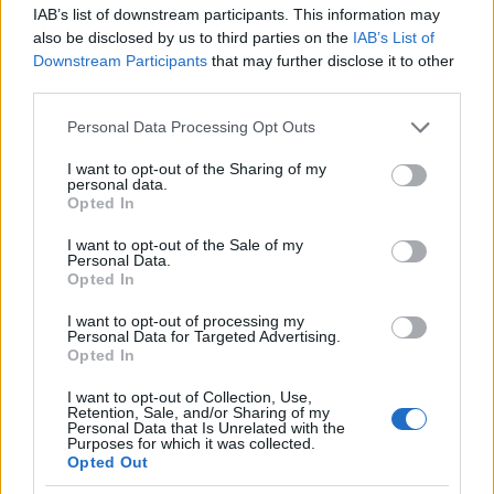
IAB’s list of downstream participants. This information may
also be disclosed by us to third parties on the
IAB’s List of
Downstream Participants
that may further disclose it to other
third parties.
Please note that this website/app uses one or more Google
Personal Data Processing Opt Outs
services and may gather and store information including but
Αν τα χάσατε
not limited to your visit or usage behaviour. You may click to
I want to opt-out of the Sharing of my
personal data.
grant or deny consent to Google and its third-party tags to
Opted In
use your data for below specified purposes in below Google
Ανανεώθηκε πριν
consent section.
I want to opt-out of the Sale of my
6 λεπτά
Personal Data.
Opted In
I want to opt-out of processing my
Personal Data for Targeted Advertising.
Opted In
I want to opt-out of Collection, Use,
Θρίλερ στον Λυκαβηττό:
Συναγερμός για φωτιέ
Retention, Sale, and/or Sharing of my
Βρέθηκε πτώμα σε σπηλιά
επόμενα 24ωρα: Άνε
Personal Data that Is Unrelated with the
Purposes for which it was collected.
κοντά στο εκκλησάκι των
έως 9 μποφόρ και 39°
Opted Out
Αγίων Ισιδώρων -
Αττική και Βοιωτία στ
Φωτογραφίες από το
«επικίνδυνες» περιοχ