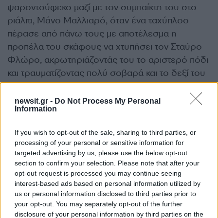
ψαροντούφεκο μαζί με τον συμπαίκτη του στο
ριάλιτι, Μάνο Μαλλιαρό, όταν ένα ταχύπλοο
πέρασε από πάνω τους με αποτέλεσμα η
προπέλα του σκάφους να χτυπήσει τον Σταύρο
Φλώρο, ακρωτηριάζοντάς του το αριστερό πόδι
και τραυματίζοντας πολύ σοβαρά και το δεξί του
πόδι.
newsit.gr -
Do Not Process My Personal
Information
Ο νεαρός παίκτης αναμένεται να μεταφερθεί σε
κέντρο αποκατάστασης στις ΗΠΑ.
If you wish to opt-out of the sale, sharing to third parties, or
processing of your personal or sensitive information for
ΔΙΑΦΗΜΙΣΗ
targeted advertising by us, please use the below opt-out
section to confirm your selection. Please note that after your
opt-out request is processed you may continue seeing
interest-based ads based on personal information utilized by
us or personal information disclosed to third parties prior to
your opt-out. You may separately opt-out of the further
disclosure of your personal information by third parties on the