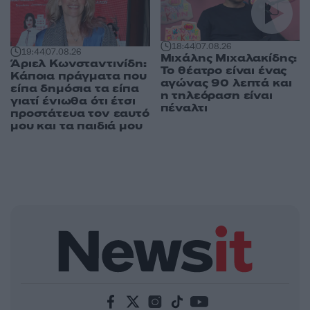
18:44
07.08.26
19:44
07.08.26
Μιχάλης Μιχαλακίδης:
Άριελ Κωνσταντινίδη:
Το θέατρο είναι ένας
Κάποια πράγματα που
αγώνας 90 λεπτά και
είπα δημόσια τα είπα
η τηλεόραση είναι
γιατί ένιωθα ότι έτσι
πέναλτι
προστάτευα τον εαυτό
μου και τα παιδιά μου