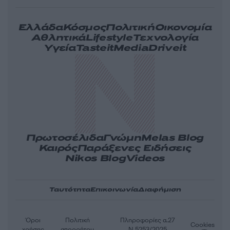
Ελλάδα
Κόσμος
Πολιτική
Οικονομία
Αθλητικά
Lifestyle
Τεχνολογία
Υγεία
Tasteit
Media
Driveit
Πρωτοσέλιδα
Γνώμη
Melas Blog
Καιρός
Παράξενες Ειδήσεις
Nikos Blog
Videos
Ταυτότητα
Επικοινωνία
Διαφήμιση
Όροι
Πολιτική
Πληροφορίες α.27
Cookies
χρήσης
απορρήτου
Ν.5253/2025