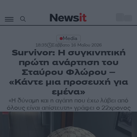
Μετάβαση
σε
o
34
περιεχόμενο
Media
18:35
Σάββατο 16 Μαΐου 2026
Survivor: Η συγκινητική
πρώτη ανάρτηση του
Σταύρου Φλώρου –
«Κάντε μια προσευχή για
εμένα»
«Η δύναμη και η αγάπη που έχω λάβει από
όλους είναι απίστευτη» γράφει ο 22χρονος