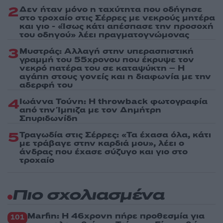
2
Δεν ήταν μόνο η ταχύτητα που οδήγησε
στο τροχαίο στις Σέρρες με νεκρούς μητέρα
και γιο - «Ίσως κάτι απέσπασε την προσοχή
του οδηγού» λέει πραγματογνώμονας
3
Μυστράς: Αλλαγή στην υπερασπιστική
γραμμή του 55χρονου που έκρυψε τον
νεκρό πατέρα του σε καταψύκτη – Η
αγάπη στους γονείς και η διαφωνία με την
αδερφή του
4
Ιωάννα Τούνη: Η throwback φωτογραφία
από την Ίμπιζα με τον Δημήτρη
Σπυριδωνίδη
5
Τραγωδία στις Σέρρες: «Τα έχασα όλα, κάτι
με τράβαγε στην καρδιά μου», λέει ο
άνδρας που έχασε σύζυγο και γιο στο
τροχαίο
Πιο σχολιασμένα
Marfin: Η 46χρονη πήρε προθεσμία για
101