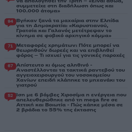
να απολογηθεί την Τρίτη – «Είναι αθώα,
συμμετείχε στη διαδήλωση όπως και
100.000 άτομα»
Βγήκαν ξανά τα μαχαίρια στην Ελπίδα
94
για τη Δημοκρατία: «Καρυστιανού,
Γρατσία και Γαλανός μετέτρεψαν το
κίνημα σε φοβικό αρχηγικό κόμμα»
Μεταφορές χρημάτων: Πότε μπορεί να
71
θεωρηθούν δωρεές και να επιβληθεί
φόρος – Τι ισχυεί για τις γονικές παροχές
Απίστευτο κι όμως αληθινό -
67
Aναστέλλονται τα τακτικά ραντεβού του
αγγειοχειρουργού του νοσοκομείου
Χανίων επειδή κλάπηκε το μηχανάκι του
γιατρού
Ίση με 6 βόμβες Χιροσίμα η ενέργεια που
52
απελευθερώθηκε από τη mega fire σε
Αττική και Βοιωτία - Πώς κάηκε μέσα σε
2 βράδια το 55% της έκτασης