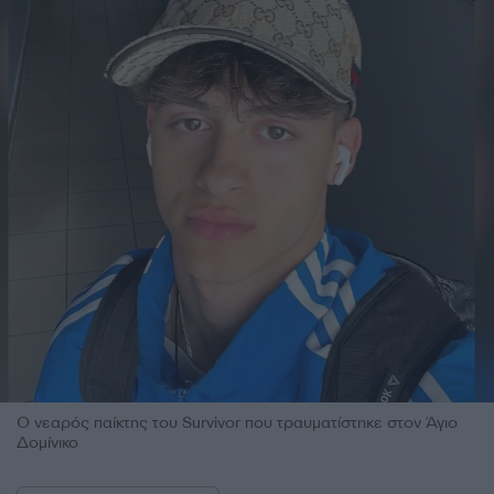
Ο νεαρός παίκτης του Survivor που τραυματίστηκε στον Άγιο
Δομίνικο