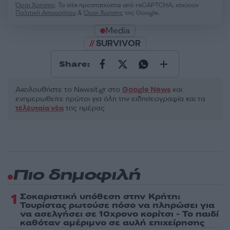
Όροι Χρήσης
. Το site προστατεύεται από reCAPTCHA, ισχύουν
Πολιτική Απορρήτου
&
Όροι Χρήσης
της Google.
Media
SURVIVOR
Share:
Ακολουθήστε το Νewsit.gr στο
Google News
και
ενημερωθείτε πρώτοι για όλη την ειδησεογραφία και τα
τελευταία νέα
της ημέρας
Πιο δημοφιλή
1
Σοκαριστική υπόθεση στην Κρήτη:
Τουρίστας ρωτούσε πόσο να πληρώσει για
να ασελγήσει σε 10χρονο κορίτσι - Το παιδί
καθόταν αμέριμνο σε αυλή επιχείρησης