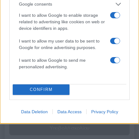
σημείο
Google consents
I want to allow Google to enable storage
related to advertising like cookies on web or
Σχόλια
device identifiers in apps.
I want to allow my user data to be sent to
Google for online advertising purposes.
Σχολίασε εδώ
I want to allow Google to send me
personalized advertising.
50 /50
CONFIRM
Data Deletion
Data Access
Privacy Policy
2000 /2000
Υποβολή σχολίου