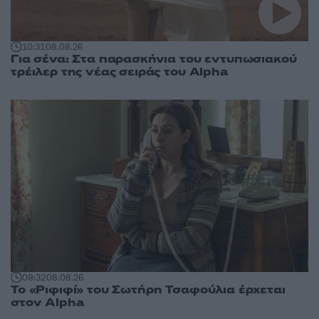
10:31
08.08.26
Για σένα: Στα παρασκήνια του εντυπωσιακού
τρέιλερ της νέας σειράς του Alpha
09:32
08.08.26
Το «Ριφιφί» του Σωτήρη Τσαφούλια έρχεται
στον Alpha