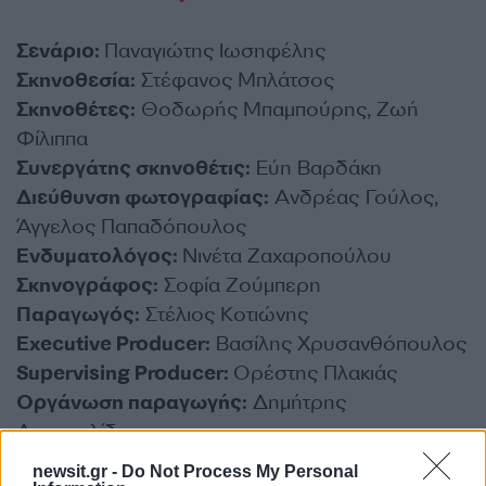
Σενάριο:
Παναγιώτης Ιωσηφέλης
Σκηνοθεσία:
Στέφανος Μπλάτσος
Σκηνοθέτες:
Θοδωρής Μπαμπούρης, Ζωή
Φίλιππα
Συνεργάτης σκηνοθέτις:
Εύη Βαρδάκη
Διεύθυνση φωτογραφίας:
Ανδρέας Γούλος,
Άγγελος Παπαδόπουλος
Ενδυματολόγος:
Νινέτα Ζαχαροπούλου
Σκηνογράφος:
Σοφία Ζούμπερη
Παραγωγός:
Στέλιος Κοτιώνης
Executive Producer:
Βασίλης Χρυσανθόπουλος
Supervising Producer:
Ορέστης Πλακιάς
Οργάνωση παραγωγής:
Δημήτρης
Αποστολίδης
newsit.gr -
Do Not Process My Personal