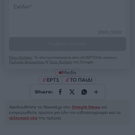
2000 /2000
Υποβολή σχολίου
Όροι Χρήσης
. Το site προστατεύεται από reCAPTCHA, ισχύουν
Πολιτική Απορρήτου
&
Όροι Χρήσης
της Google.
Media
ΕΡΤ1
ΤΟ ΠΑΙΔΙ
Share:
Ακολουθήστε το Νewsit.gr στο
Google News
και
ενημερωθείτε πρώτοι για όλη την ειδησεογραφία και τα
τελευταία νέα
της ημέρας