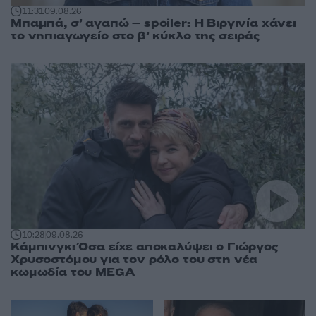
11:31
09.08.26
Μπαμπά, σ’ αγαπώ – spoiler: Η Βιργινία χάνει
το νηπιαγωγείο στο β’ κύκλο της σειράς
10:28
09.08.26
Κάμπινγκ: Όσα είχε αποκαλύψει ο Γιώργος
Χρυσοστόμου για τον ρόλο του στη νέα
κωμωδία του MEGA