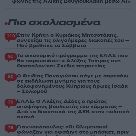
φωνής της Αλίκης Βουγιουκλάκη μέσω AI»
Πιο σχολιασμένα
Στην Κρήτη ο Κυριάκος Μητσοτάκης,
119
συνεχίζει τις ολιγοήμερες διακοπές του –
Πού βρέθηκε το Σάββατο
Το οικονομικό πρόγραμμα της ΕΛΑΣ που
91
θα παρουσιάσει ο Αλέξης Τσίπρας στη
Θεσσαλονίκη: Σχέδιο τετραετίας
Ο Φειδίας Παναγιώτου πήγε με σορτσάκι
80
σε εκδήλωση μνήμης για τους
δολοφονημένους Κύπριους ήρωες Ισαάκ
– Σολωμού
ΕΛΑΣ: Ο Αλέξης Δέδες ο πρώτος
79
υποψήφιος βουλευτής του κόμματος –
Από τα διοικητικά της ΑΕΚ στην πολιτική
σκηνή
Γιαννακόπουλος: «Οι Ολυμπιακοί
78
φώναζαν για οφσάιντ στο μπάσκετ, πριν