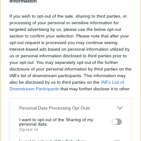
Information
Πρωταγωνιστούν:
Βασίλης Μπούτσικος, Ντένια
Στασινοπούλου, Νικολάκης Ζεγκίνογλου,
If you wish to opt-out of the sale, sharing to third parties, or
Ιζαμπέλα Μπαλτσαβιά, Άννα Μάσχα, Έλενα
processing of your personal or sensitive information for
Τοπαλίδου, Χρήστος Κοντογεώργης, Στέφη
targeted advertising by us, please use the below opt-out
Πουλοπούλου, Σύνθια Μπατσή, Μαρία Μπαγανά,
section to confirm your selection. Please note that after your
opt-out request is processed you may continue seeing
Σταύρος Τσουμάνης, Γιώργος Ζυγούρης,
interest-based ads based on personal information utilized by
Κατερίνα Λυπηρίδου, Kris Radanov, Αλέξανδρος
us or personal information disclosed to third parties prior to
Μούκανος, Λαέρτης Μαλκότσης, Δημήτρης
your opt-out. You may separately opt-out of the further
Παπαγιάννης, Λυγερή Μητροπούλου, Νικολαΐς
disclosure of your personal information by third parties on the
IAB’s list of downstream participants. This information may
Μπιμπλή, Βαρβάρα Λάρμου, Αδελαΐδα Κατσίδε,
also be disclosed by us to third parties on the
IAB’s List of
Έλλη Γαλούση, Κώστας Μπούντας
Downstream Participants
that may further disclose it to other
third parties.
Στον ρόλο της Βάνας η
Άννα Μαρία
Please note that this website/app uses one or more Google
Personal Data Processing Opt Outs
Παπαχαραλάμπους
services and may gather and store information including but
not limited to your visit or usage behaviour. You may click to
I want to opt-out of the Sharing of my
Στον ρόλο του Γερμανού ο
Αλέξανδρος
personal data.
grant or deny consent to Google and its third-party tags to
Λογοθέτης
Opted In
use your data for below specified purposes in below Google
Στον ρόλο της Ιρίνα η
Αλεξία Καλτσίκη
consent section.