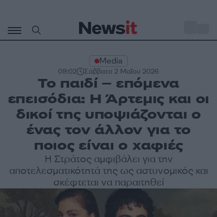
Μετάβαση
σε
o
29
περιεχόμενο
Media
09:02
Σάββατο 2 Μαΐου 2026
Το παιδί – επόμενα
επεισόδια: Η Άρτεμις και οι
δικοί της υποψιάζονται ο
ένας τον άλλον για το
ποιος είναι ο χαφιές
Η Στράτος αμφιβάλει για την
αποτελεσματικότητά της ως αστυνομικός και
σκέφτεται να παραιτηθεί