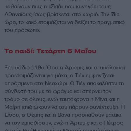
μαθαίνουν πως η «Σκιά» που κυνηγάει τους
Αθηναίους ίσως βρίσκεται στο χωριό. Την ίδια
ώρα, το κακό ετοιμάζεται να δείξει το πραγματικό
του πρόσωπο.
Το παιδί: Τετάρτη 6 Μαΐου
Eπεισόδιο 119ο. Όσο η Άρτεμις και οι υπόλοιποι
προετοιμάζονται για μάχη, ο Τιέν εμφανίζεται
απρόσμενα στο Νεοχώρι. Ο Τιέν αποκαλύπτει τη
σύνδεσή του με το φράγμα και σπέρνει τον
τρόμο σε όλους, ενώ ταυτόχρονα η Μίνα και η
Μαίρη επιδιώκουν να του πάρουν συνέντευξη. Η
Σίσσυ, ο Θέμης και η Βάνα προσπαθούν μάταια
να τον εμποδίσουν, ενώ η Άρτεμις και ο Πέτρος
ζητούν βοήθεια από τη Μυρτώ η οποία έχει τα