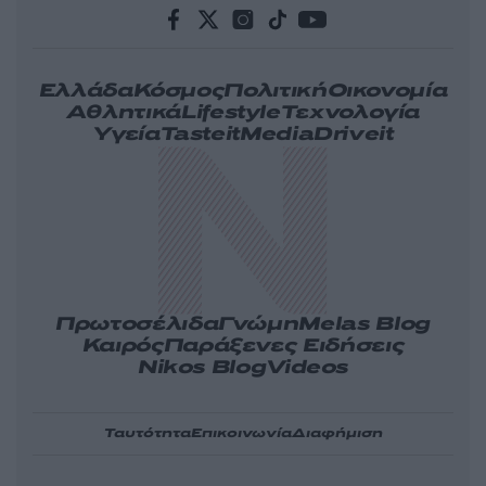
Ελλάδα
Κόσμος
Πολιτική
Οικονομία
Αθλητικά
Lifestyle
Τεχνολογία
Υγεία
Tasteit
Media
Driveit
Πρωτοσέλιδα
Γνώμη
Melas Blog
Καιρός
Παράξενες Ειδήσεις
Nikos Blog
Videos
Ταυτότητα
Επικοινωνία
Διαφήμιση