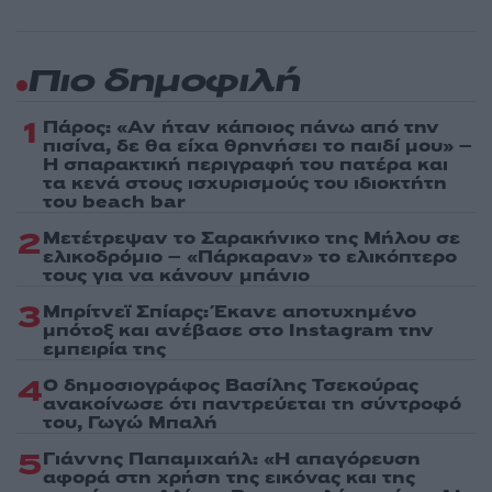
Πιο δημοφιλή
1
Πάρος: «Αν ήταν κάποιος πάνω από την
πισίνα, δε θα είχα θρηνήσει το παιδί μου» –
Η σπαρακτική περιγραφή του πατέρα και
τα κενά στους ισχυρισμούς του ιδιοκτήτη
του beach bar
2
Μετέτρεψαν το Σαρακήνικο της Μήλου σε
ελικοδρόμιο – «Πάρκαραν» το ελικόπτερο
τους για να κάνουν μπάνιο
3
Μπρίτνεϊ Σπίαρς: Έκανε αποτυχημένο
μπότοξ και ανέβασε στο Instagram την
εμπειρία της
4
Ο δημοσιογράφος Βασίλης Τσεκούρας
ανακοίνωσε ότι παντρεύεται τη σύντροφό
του, Γωγώ Μπαλή
5
Γιάννης Παπαμιχαήλ: «Η απαγόρευση
αφορά στη χρήση της εικόνας και της