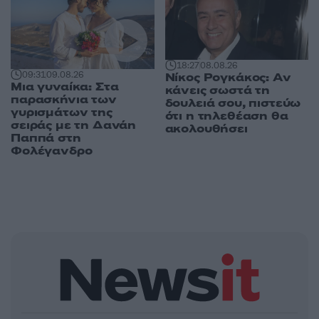
18:27
08.08.26
09:31
09.08.26
Νίκος Ρογκάκος: Αν
Μια γυναίκα: Στα
κάνεις σωστά τη
παρασκήνια των
δουλειά σου, πιστεύω
γυρισμάτων της
ότι η τηλεθέαση θα
σειράς με τη Δανάη
ακολουθήσει
Παππά στη
Φολέγανδρο