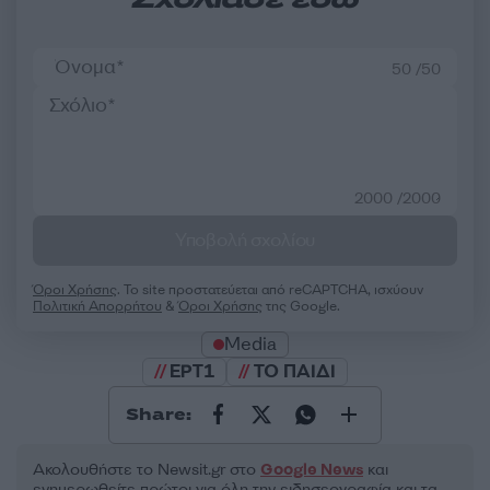
Σχολίασε εδώ
50 /50
2000 /2000
Υποβολή σχολίου
Όροι Χρήσης
. Το site προστατεύεται από reCAPTCHA, ισχύουν
Πολιτική Απορρήτου
&
Όροι Χρήσης
της Google.
Media
ΕΡΤ1
ΤΟ ΠΑΙΔΙ
Share:
Ακολουθήστε το Νewsit.gr στο
Google News
και
ενημερωθείτε πρώτοι για όλη την ειδησεογραφία και τα