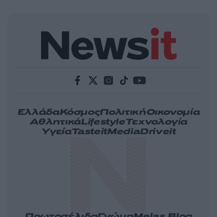
Ελλάδα
Κόσμος
Πολιτική
Οικονομία
Αθλητικά
Lifestyle
Τεχνολογία
Υγεία
Tasteit
Media
Driveit
Πρωτοσέλιδα
Γνώμη
Melas Blog