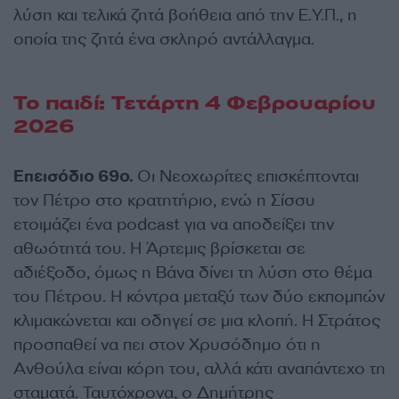
λύση και τελικά ζητά βοήθεια από την Ε.Υ.Π., η
οποία της ζητά ένα σκληρό αντάλλαγμα.
Το παιδί: Τετάρτη 4 Φεβρουαρίου
2026
Eπεισόδιο 69ο.
Οι Νεοχωρίτες επισκέπτονται
τον Πέτρο στο κρατητήριο, ενώ η Σίσσυ
ετοιμάζει ένα podcast για να αποδείξει την
αθωότητά του. Η Άρτεμις βρίσκεται σε
αδιέξοδο, όμως η Βάνα δίνει τη λύση στο θέμα
του Πέτρου. Η κόντρα μεταξύ των δύο εκπομπών
κλιμακώνεται και οδηγεί σε μια κλοπή. Η Στράτος
προσπαθεί να πει στον Χρυσόδημο ότι η
Ανθούλα είναι κόρη του, αλλά κάτι αναπάντεχο τη
σταματά. Ταυτόχρονα, ο Δημήτρης