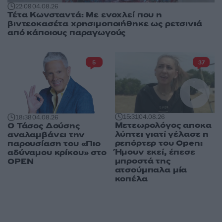
22:09
04.08.26
Τέτα Κωνσταντά: Με ενοχλεί που η
βιντεοκασέτα χρησιμοποιήθηκε ως ρετσινιά
από κάποιους παραγωγούς
5
37
15:31
04.08.26
18:38
04.08.26
Μετεωρολόγος αποκα
Ο Τάσος Δούσης
λύπτει γιατί γέλασε η
αναλαμβάνει την
ρεπόρτερ του Open:
παρουσίαση του «Πιο
Ήμουν εκεί, έπεσε
αδύναμου κρίκου» στο
μπροστά της
OPEN
ατσούμπαλα μία
κοπέλα