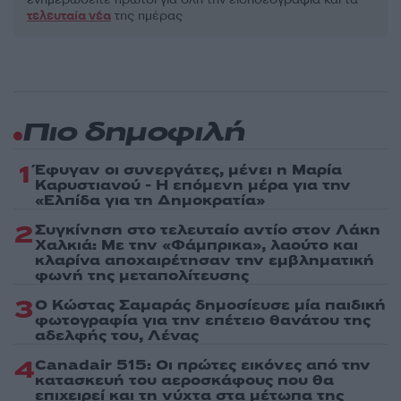
τελευταία νέα
της ημέρας
Πιο δημοφιλή
1
Έφυγαν οι συνεργάτες, μένει η Μαρία
Καρυστιανού - Η επόμενη μέρα για την
«Ελπίδα για τη Δημοκρατία»
2
Συγκίνηση στο τελευταίο αντίο στον Λάκη
Χαλκιά: Με την «Φάμπρικα», λαούτο και
κλαρίνα αποχαιρέτησαν την εμβληματική
φωνή της μεταπολίτευσης
3
Ο Κώστας Σαμαράς δημοσίευσε μία παιδική
φωτογραφία για την επέτειο θανάτου της
αδελφής του, Λένας
4
Canadair 515: Οι πρώτες εικόνες από την
κατασκευή του αεροσκάφους που θα
επιχειρεί και τη νύχτα στα μέτωπα της