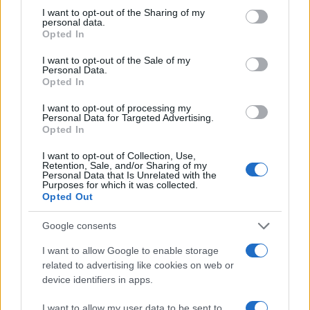
Στον ρόλο του Γερμανού ο
Αλέξανδρος
not limited to your visit or usage behaviour. You may click to
I want to opt-out of the Sharing of my
personal data.
Λογοθέτης
grant or deny consent to Google and its third-party tags to
Opted In
use your data for below specified purposes in below Google
Στον ρόλο της Ιρίνα η
Αλεξία Καλτσίκη
consent section.
I want to opt-out of the Sale of my
Personal Data.
ΔΙΑΦΗΜΙΣΗ
Opted In
I want to opt-out of processing my
Personal Data for Targeted Advertising.
Opted In
I want to opt-out of Collection, Use,
Retention, Sale, and/or Sharing of my
Personal Data that Is Unrelated with the
Purposes for which it was collected.
Opted Out
Google consents
I want to allow Google to enable storage
related to advertising like cookies on web or
device identifiers in apps.
Αν τα χάσατε
I want to allow my user data to be sent to