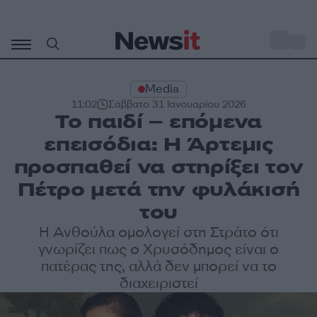
Μετάβαση
σε
o
27
περιεχόμενο
Media
11:02
Σάββατο 31 Ιανουαρίου 2026
Το παιδί – επόμενα
επεισόδια: Η Άρτεμις
προσπαθεί να στηρίξει τον
Πέτρο μετά την φυλάκισή
του
Η Ανθούλα ομολογεί στη Στράτο ότι
γνωρίζει πως ο Χρυσόδημος είναι ο
πατέρας της, αλλά δεν μπορεί να το
διαχειριστεί