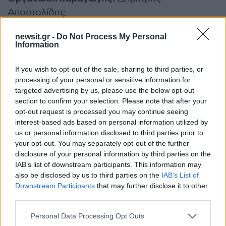
Αποστολίδης
newsit.gr -
Do Not Process My Personal
Πρωταγωνιστούν:
Βασίλης Μπούτσικος, Ντένια
Information
Στασινοπούλου, Νικολάκης Ζεγκίνογλου,
Ιζαμπέλα Μπαλτσαβιά, Άννα Μάσχα, Έλενα
If you wish to opt-out of the sale, sharing to third parties, or
processing of your personal or sensitive information for
Τοπαλίδου, Χρήστος Κοντογεώργης, Στέφη
targeted advertising by us, please use the below opt-out
Πουλοπούλου, Σύνθια Μπατσή, Μαρία Μπαγανά,
section to confirm your selection. Please note that after your
Σταύρος Τσουμάνης, Γιώργος Ζυγούρης,
opt-out request is processed you may continue seeing
Κατερίνα Λυπηρίδου, Kris Radanov, Αλέξανδρος
interest-based ads based on personal information utilized by
us or personal information disclosed to third parties prior to
Μούκανος, Λαέρτης Μαλκότσης, Δημήτρης
your opt-out. You may separately opt-out of the further
Παπαγιάννης, Λυγερή Μητροπούλου, Νικολαΐς
disclosure of your personal information by third parties on the
Μπιμπλή, Βαρβάρα Λάρμου, Αδελαΐδα Κατσίδε,
IAB’s list of downstream participants. This information may
also be disclosed by us to third parties on the
IAB’s List of
Έλλη Γαλούση, Κώστας Μπούντας
Downstream Participants
that may further disclose it to other
third parties.
Στον ρόλο της Βάνας η
Άννα Μαρία
Please note that this website/app uses one or more Google
Personal Data Processing Opt Outs
Παπαχαραλάμπους
services and may gather and store information including but