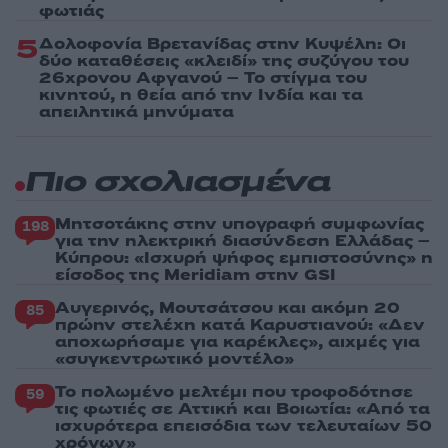
φωτιάς
5
Δολοφονία Βρετανίδας στην Κυψέλη: Οι
δύο καταθέσεις «κλειδί» της συζύγου του
26χρονου Αφγανού – Το στίγμα του
κινητού, η θεία από την Ινδία και τα
απειλητικά μηνύματα
Πιο σχολιασμένα
Μητσοτάκης στην υπογραφή συμφωνίας
198
για την ηλεκτρική διασύνδεση Ελλάδας –
Κύπρου: «Ισχυρή ψήφος εμπιστοσύνης» η
είσοδος της Meridiam στην GSI
Αυγερινός, Μουτσάτσου και ακόμη 20
85
πρώην στελέχη κατά Καρυστιανού: «Δεν
αποχωρήσαμε για καρέκλες», αιχμές για
«συγκεντρωτικό μοντέλο»
Το πολωμένο μελτέμι που τροφοδότησε
59
τις φωτιές σε Αττική και Βοιωτία: «Από τα
ισχυρότερα επεισόδια των τελευταίων 50
χρόνων»