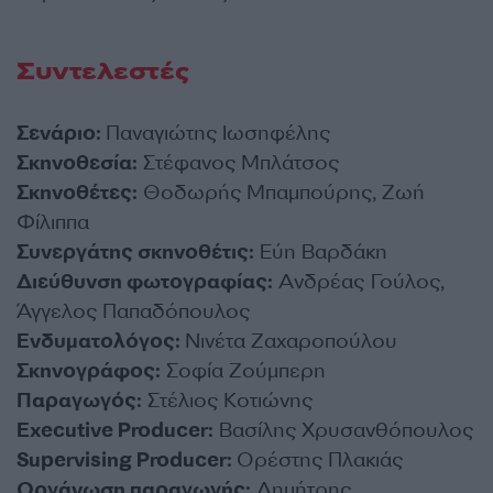
Συντελεστές
Σενάριο:
Παναγιώτης Ιωσηφέλης
Σκηνοθεσία:
Στέφανος Μπλάτσος
Σκηνοθέτες:
Θοδωρής Μπαμπούρης, Ζωή
Φίλιππα
Συνεργάτης σκηνοθέτις:
Εύη Βαρδάκη
Διεύθυνση φωτογραφίας:
Ανδρέας Γούλος,
Άγγελος Παπαδόπουλος
Ενδυματολόγος:
Νινέτα Ζαχαροπούλου
Σκηνογράφος:
Σοφία Ζούμπερη
Παραγωγός:
Στέλιος Κοτιώνης
Executive Producer:
Βασίλης Χρυσανθόπουλος
Supervising Producer:
Ορέστης Πλακιάς
Οργάνωση παραγωγής:
Δημήτρης