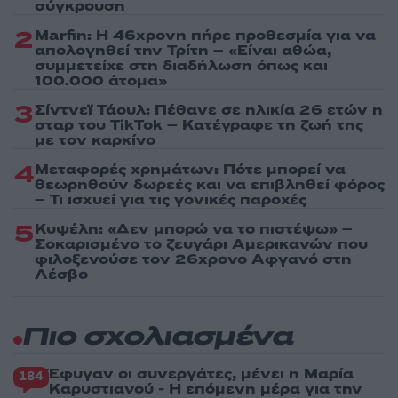
σύγκρουση
2
Marfin: Η 46χρονη πήρε προθεσμία για να
απολογηθεί την Τρίτη – «Είναι αθώα,
συμμετείχε στη διαδήλωση όπως και
100.000 άτομα»
3
Σίντνεϊ Τάουλ: Πέθανε σε ηλικία 26 ετών η
σταρ του TikTok – Kατέγραφε τη ζωή της
με τον καρκίνο
4
Μεταφορές χρημάτων: Πότε μπορεί να
θεωρηθούν δωρεές και να επιβληθεί φόρος
– Τι ισχυεί για τις γονικές παροχές
5
Κυψέλη: «Δεν μπορώ να το πιστέψω» –
Σοκαρισμένο το ζευγάρι Αμερικανών που
φιλοξενούσε τον 26χρονο Αφγανό στη
Λέσβο
Πιο σχολιασμένα
Έφυγαν οι συνεργάτες, μένει η Μαρία
184
Καρυστιανού - Η επόμενη μέρα για την