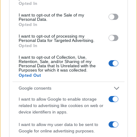
grant or deny consent to Google and its third-party tags to
δημόσιας υγείας
επιχείρησης
Opted In
use your data for below specified purposes in below Google
consent section.
I want to opt-out of the Sale of my
Personal Data.
Σχόλια
Opted In
I want to opt-out of processing my
Personal Data for Targeted Advertising.
Opted In
Σχολίασε εδώ
I want to opt-out of Collection, Use,
Retention, Sale, and/or Sharing of my
Personal Data that Is Unrelated with the
Purposes for which it was collected.
Opted Out
50 /50
Google consents
I want to allow Google to enable storage
related to advertising like cookies on web or
device identifiers in apps.
2000 /2000
Υποβολή σχολίου
I want to allow my user data to be sent to
Google for online advertising purposes.