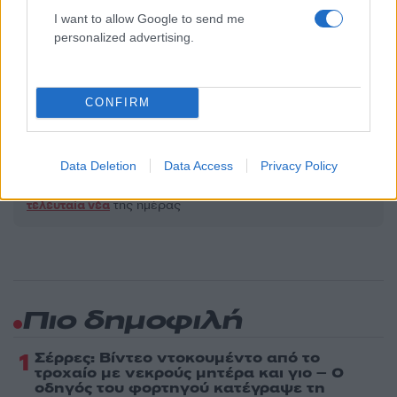
Όροι Χρήσης
. Το site προστατεύεται από reCAPTCHA, ισχύουν
Πολιτική Απορρήτου
&
Όροι Χρήσης
της Google.
I want to allow Google to send me
personalized advertising.
Μακρο-οικονομία
ΚΑΥΣΙΜΑ
ΠΛΑΦΟΝ
ΤΑΚΗΣ ΘΕΟΔΩΡΙΚΑΚΟΣ
ΤΡΟΦΙΜΑ
CONFIRM
Share:
Data Deletion
Data Access
Privacy Policy
Ακολουθήστε το Νewsit.gr στο
Google News
και
ενημερωθείτε πρώτοι για όλη την ειδησεογραφία και τα
τελευταία νέα
της ημέρας
Πιο δημοφιλή
1
Σέρρες: Βίντεο ντοκουμέντο από το
τροχαίο με νεκρούς μητέρα και γιο – Ο
οδηγός του φορτηγού κατέγραψε τη