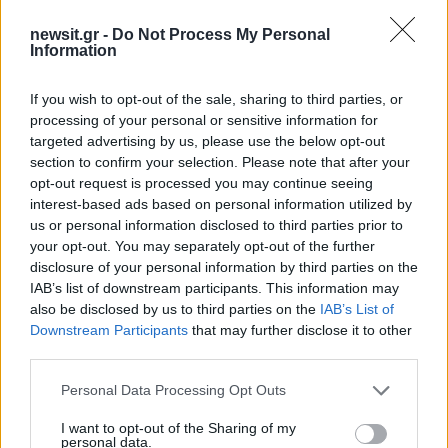
newsit.gr -
Do Not Process My Personal
Information
If you wish to opt-out of the sale, sharing to third parties, or
processing of your personal or sensitive information for
Αν τα χάσατε
targeted advertising by us, please use the below opt-out
section to confirm your selection. Please note that after your
opt-out request is processed you may continue seeing
interest-based ads based on personal information utilized by
us or personal information disclosed to third parties prior to
your opt-out. You may separately opt-out of the further
disclosure of your personal information by third parties on the
IAB’s list of downstream participants. This information may
also be disclosed by us to third parties on the
IAB’s List of
Downstream Participants
that may further disclose it to other
Ανησυχία από το ξέσπασμα
Σοκαριστική υπόθεση 
third parties.
του ιού του Δυτικού Νείλου
Κρήτη: Τουρίστας ρωτ
με κρούσματα στην Αττική
πόσο να πληρώσει για
Please note that this website/app uses one or more Google
Personal Data Processing Opt Outs
- «Καμπανάκι» από τον
ασελγήσει σε 10χρο
services and may gather and store information including but
Ιατρικό Σύλλογο Αθηνών
κορίτσι - Το παιδί καθ
not limited to your visit or usage behaviour. You may click to
I want to opt-out of the Sharing of my
για την προστασία της
αμέριμνο σε αυλή
personal data.