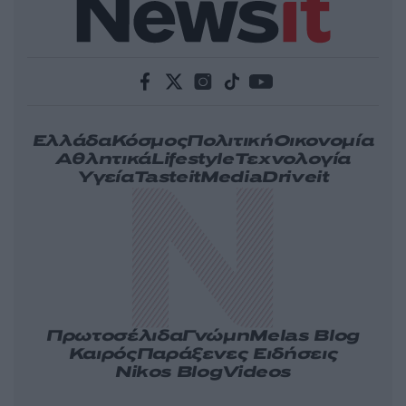
Ελλάδα
Κόσμος
Πολιτική
Οικονομία
Αθλητικά
Lifestyle
Τεχνολογία
Υγεία
Tasteit
Media
Driveit
Πρωτοσέλιδα
Γνώμη
Melas Blog
Καιρός
Παράξενες Ειδήσεις
Nikos Blog
Videos