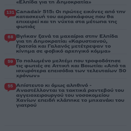
«Ελπίδα για τη Δημοκρατία»
Canadair 515: Οι πρώτες εικόνες από την
131
κατασκευή του αεροσκάφους που θα
επιχειρεί και τη νύχτα στα μέτωπα της
φωτιάς
Βγήκαν ξανά τα μαχαίρια στην Ελπίδα
68
για τη Δημοκρατία: «Καρυστιανού,
Γρατσία και Γαλανός μετέτρεψαν το
κίνημα σε φοβικό αρχηγικό κόμμα»
Το πολωμένο μελτέμι που τροφοδότησε
59
τις φωτιές σε Αττική και Βοιωτία: «Από τα
ισχυρότερα επεισόδια των τελευταίων 50
χρόνων»
Απίστευτο κι όμως αληθινό -
55
Aναστέλλονται τα τακτικά ραντεβού του
αγγειοχειρουργού του νοσοκομείου
Χανίων επειδή κλάπηκε το μηχανάκι του
γιατρού