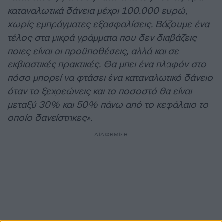
καταναλωτικά δάνεια μέχρι 100.000 ευρώ,
χωρίς εμπράγματες εξασφαλίσεις. Βάζουμε ένα
τέλος στα μικρά γράμματα που δεν διαβάζεις
ποιες είναι οι προϋποθέσεις, αλλά και σε
εκβιαστικές πρακτικές. Θα μπει ένα πλαφόν στο
πόσο μπορεί να φτάσει ένα καταναλωτικό δάνειο
όταν το ξεχρεώνεις και το ποσοστό θα είναι
μεταξύ 30% και 50% πάνω από το κεφάλαιο το
οποίο δανείστηκες».
ΔΙΑΦΗΜΙΣΗ