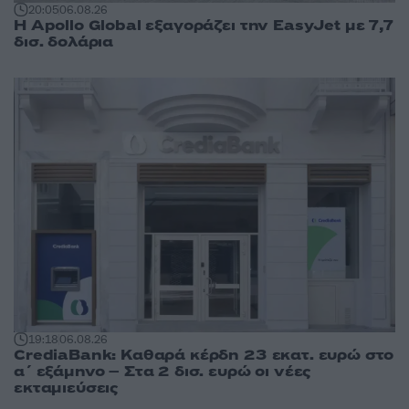
20:05
06.08.26
Η Apollo Global εξαγοράζει την EasyJet με 7,7
δισ. δολάρια
19:18
06.08.26
CrediaBank: Καθαρά κέρδη 23 εκατ. ευρώ στο
α΄ εξάμηνο – Στα 2 δισ. ευρώ οι νέες
εκταμιεύσεις