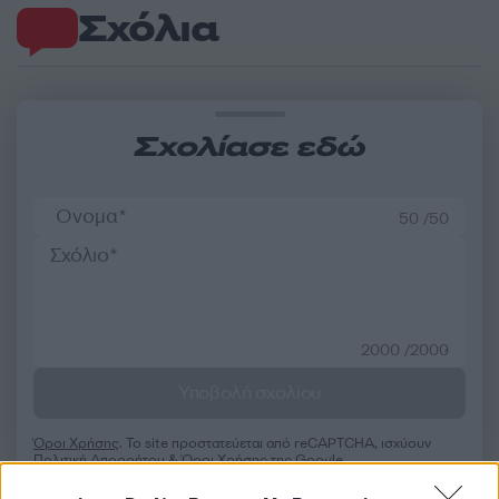
Σχόλια
Σχολίασε εδώ
50 /50
2000 /2000
Υποβολή σχολίου
Όροι Χρήσης
. Το site προστατεύεται από reCAPTCHA, ισχύουν
Πολιτική Απορρήτου
&
Όροι Χρήσης
της Google.
Επιχειρήσεις