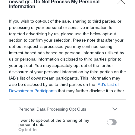
newsit.gr -
Do Not Process My Personal
Information
ΓΕΚ ΤΕΡΝΑ
ΜΕΤΟΧΗ
Share:
If you wish to opt-out of the sale, sharing to third parties, or
processing of your personal or sensitive information for
targeted advertising by us, please use the below opt-out
Ακολουθήστε το Νewsit.gr στο
Google News
και
ενημερωθείτε πρώτοι για όλη την ειδησεογραφία και τα
section to confirm your selection. Please note that after your
τελευταία νέα
της ημέρας
opt-out request is processed you may continue seeing
interest-based ads based on personal information utilized by
us or personal information disclosed to third parties prior to
your opt-out. You may separately opt-out of the further
disclosure of your personal information by third parties on the
IAB’s list of downstream participants. This information may
Πιο δημοφιλή
also be disclosed by us to third parties on the
IAB’s List of
Downstream Participants
that may further disclose it to other
1
Μετέτρεψαν το Σαρακήνικο της Μήλου σε
third parties.
ελικοδρόμιο – «Πάρκαραν» το ελικόπτερο
τους για να κάνουν μπάνιο
Please note that this website/app uses one or more Google
Personal Data Processing Opt Outs
services and may gather and store information including but
2
Μπρίτνεϊ Σπίαρς: Έκανε αποτυχημένο
not limited to your visit or usage behaviour. You may click to
I want to opt-out of the Sharing of my
μπότοξ και ανέβασε στο Instagram την
personal data.
grant or deny consent to Google and its third-party tags to
εμπειρία της
Opted In
use your data for below specified purposes in below Google