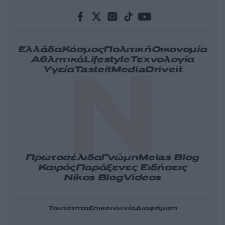
Ελλάδα
Κόσμος
Πολιτική
Οικονομία
Αθλητικά
Lifestyle
Τεχνολογία
Υγεία
Tasteit
Media
Driveit
Πρωτοσέλιδα
Γνώμη
Melas Blog
Καιρός
Παράξενες Ειδήσεις
Nikos Blog
Videos
Ταυτότητα
Επικοινωνία
Διαφήμιση