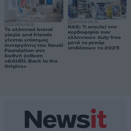
15:00
06.08.26
15:16
06.08.26
ΚΑΕ: Τι απειλεί την
Το ελληνικό brand
κερδοφορία των
yiayia and friends
ελληνικών duty free
γίνεται επίσημος
μετά το ρεκόρ
συνεργάτης του Gaudí
επιδόσεων το 2025
Foundation στη
διεθνή έκθεση
«GAUDÍ: Back to the
Origins»