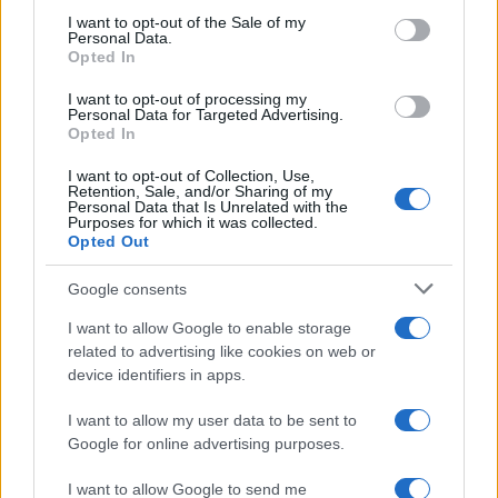
3
Πάρος: «Αν ήταν κάποιος πάνω από την
consent section.
I want to opt-out of the Sale of my
πισίνα, δε θα είχα θρηνήσει το παιδί μου» –
Personal Data.
Η σπαρακτική περιγραφή του πατέρα και
Opted In
τα κενά στους ισχυρισμούς του ιδιοκτήτη
του beach bar
I want to opt-out of processing my
Personal Data for Targeted Advertising.
4
Γιάννης Παπαμιχαήλ: «Η απαγόρευση
Opted In
αφορά στη χρήση της εικόνας και της
φωνής της Αλίκης Βουγιουκλάκη μέσω AI»
I want to opt-out of Collection, Use,
5
Retention, Sale, and/or Sharing of my
Ο δημοσιογράφος Βασίλης Τσεκούρας
Personal Data that Is Unrelated with the
ανακοίνωσε ότι παντρεύεται τη σύντροφό
Purposes for which it was collected.
του, Γωγώ Μπαλή
Opted Out
Google consents
Πιο σχολιασμένα
I want to allow Google to enable storage
related to advertising like cookies on web or
Στην Κρήτη ο Κυριάκος Μητσοτάκης,
116
συνεχίζει τις ολιγοήμερες διακοπές του –
device identifiers in apps.
Πού βρέθηκε το Σάββατο
I want to allow my user data to be sent to
Το οικονομικό πρόγραμμα της ΕΛΑΣ που
90
Google for online advertising purposes.
θα παρουσιάσει ο Αλέξης Τσίπρας στη
Θεσσαλονίκη: Σχέδιο τετραετίας
I want to allow Google to send me