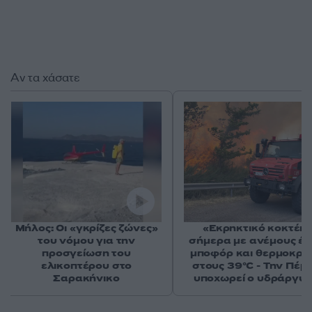
Αν τα χάσατε
Μήλος: Οι «γκρίζες ζώνες»
«Εκρηκτικό κοκτέιλ
του νόμου για την
σήμερα με ανέμους έω
προσγείωση του
μποφόρ και θερμοκρα
ελικοπτέρου στο
στους 39°C - Την Πέμ
Σαρακήνικο
υποχωρεί ο υδράργυ