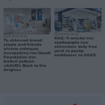
15:00
06.08.26
15:16
06.08.26
ΚΑΕ: Τι απειλεί την
Το ελληνικό brand
κερδοφορία των
yiayia and friends
ελληνικών duty free
γίνεται επίσημος
μετά το ρεκόρ
συνεργάτης του Gaudí
επιδόσεων το 2025
Foundation στη
διεθνή έκθεση
«GAUDÍ: Back to the
Origins»