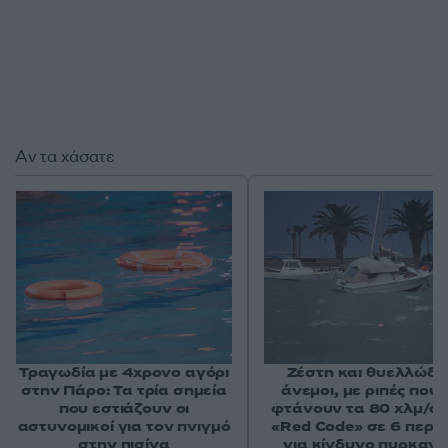
Αν τα χάσατε
Τραγωδία με 4χρονο αγόρι
Ζέστη και θυελλώδε
στην Πάρο: Τα τρία σημεία
άνεμοι, με ριπές που 
που εστιάζουν οι
φτάνουν τα 80 χλμ/ώρ
αστυνομικοί για τον πνιγμό
«Red Code» σε 6 περιο
στην πισίνα
για κίνδυνο πυρκαγι