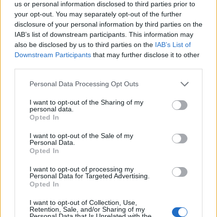
us or personal information disclosed to third parties prior to
2
Μαριζέτα Αντωνοπούλου στο newsit.gr: Οι
“σωτήρες” ανήκουν στο χρονοντούλαπο
your opt-out. You may separately opt-out of the further
της ιστορίας
disclosure of your personal information by third parties on the
IAB’s list of downstream participants. This information may
3
Κωνσταντίνος Αργυρός και Αλεξάνδρα
also be disclosed by us to third parties on the
IAB’s List of
Νίκα κάνουν διακοπές με πολυτελές γιοτ
με τα δύο παιδιά τους
Downstream Participants
that may further disclose it to other
third parties.
4
«Ψήνονται» στα 40άρια δυτική και βόρεια
Ελλάδα – Ενισχυμένα μελτέμια έως 8
Please note that this website/app uses one or more Google
Personal Data Processing Opt Outs
μποφόρ στο Αιγαίο μέχρι
services and may gather and store information including but
Δεκαπενταύγουστο
not limited to your visit or usage behaviour. You may click to
I want to opt-out of the Sharing of my
personal data.
5
Θρήνος για τον Λιονέλ Μέσι – Πέθανε ο
grant or deny consent to Google and its third-party tags to
Opted In
πατέρας του, Χόρχε
use your data for below specified purposes in below Google
consent section.
I want to opt-out of the Sale of my
Personal Data.
Opted In
Πιο σχολιασμένα
I want to opt-out of processing my
Marfin: Η 46χρονη πήρε προθεσμία για
104
Personal Data for Targeted Advertising.
να απολογηθεί την Τρίτη – «Είναι αθώα,
Opted In
συμμετείχε στη διαδήλωση όπως και
100.000 άτομα»
I want to opt-out of Collection, Use,
Retention, Sale, and/or Sharing of my
Βγήκαν ξανά τα μαχαίρια στην Ελπίδα
96
Personal Data that Is Unrelated with the