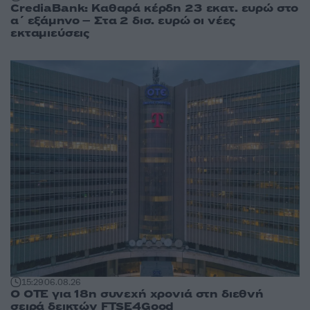
CrediaBank: Καθαρά κέρδη 23 εκατ. ευρώ στο
α΄ εξάμηνο – Στα 2 δισ. ευρώ οι νέες
εκταμιεύσεις
15:29
06.08.26
Ο ΟΤΕ για 18η συνεχή χρονιά στη διεθνή
σειρά δεικτών FTSE4Good