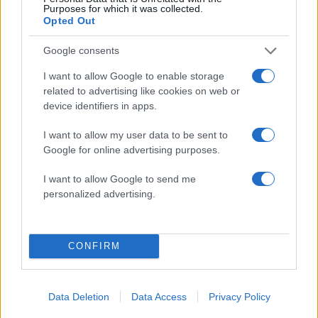
για τη Δημοκρατία: «Καρυστιανού,
Purposes for which it was collected.
Γρατσία και Γαλανός μετέτρεψαν το
Opted Out
κίνημα σε φοβικό αρχηγικό κόμμα»
Google consents
Μεταφορές χρημάτων: Πότε μπορεί να
82
θεωρηθούν δωρεές και να επιβληθεί
I want to allow Google to enable storage
φόρος – Τι ισχυεί για τις γονικές παροχές
related to advertising like cookies on web or
Απίστευτο κι όμως αληθινό -
79
device identifiers in apps.
Aναστέλλονται τα τακτικά ραντεβού του
αγγειοχειρουργού του νοσοκομείου
I want to allow my user data to be sent to
Χανίων επειδή κλάπηκε το μηχανάκι του
Google for online advertising purposes.
γιατρού
Σούπερ μάρκετ: Νέες μειώσεις τιμών –
69
I want to allow Google to send me
916 προϊόντα στην εθνική πρωτοβουλία,
personalized advertising.
ανάμεσά τους 130 σχολικά
CONFIRM
Επιχειρήσεις:
Data Deletion
Data Access
Privacy Policy
Περισσότερα άρθρα