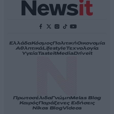
Ελλάδα
Κόσμος
Πολιτική
Οικονομία
Αθλητικά
Lifestyle
Τεχνολογία
Υγεία
Tasteit
Media
Driveit
Πρωτοσέλιδα
Γνώμη
Melas Blog
Καιρός
Παράξενες Ειδήσεις
Nikos Blog
Videos