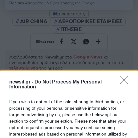
Πολιτική Απορρήτου
&
Όροι Χρήσης
της Google.
Επιχειρήσεις
AIR CHINA
ΑΕΡΟΠΟΡΙΚΕΣ ΕΤΑΙΡΕΙΕΣ
ΠΤΗΣΕΙΣ
Share:
Ακολουθήστε το Νewsit.gr στο
Google News
και
ενημερωθείτε πρώτοι για όλη την ειδησεογραφία και τα
τελευταία νέα
της ημέρας
newsit.gr -
Do Not Process My Personal
Information
If you wish to opt-out of the sale, sharing to third parties, or
Πιο δημοφιλή
processing of your personal or sensitive information for
targeted advertising by us, please use the below opt-out
1
Η Άννα Βίσση ξετρελάθηκε με μπάντα που
section to confirm your selection. Please note that after your
έπαιζε Τσιτσάνη στο Φισκάρδο και τους
opt-out request is processed you may continue seeing
πρότεινε συνεργασία
interest-based ads based on personal information utilized by