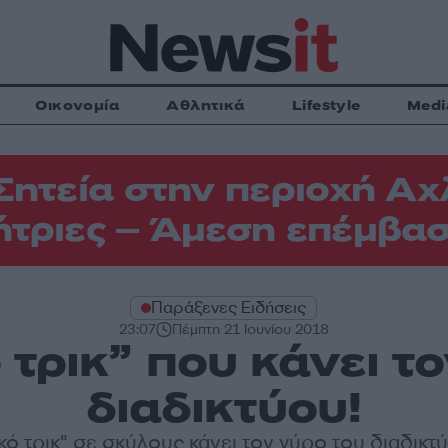
Οικονομία
Αθλητικά
Lifestyle
Medi
Σητεία στην περιοχή Αχ
τριες – Άμεση επέμβασ
Παράξενες Ειδήσεις
23:07
Πέμπτη 21 Ιουνίου 2018
 τρικ” που κάνει τ
διαδικτύου!
κό τρικ" σε σκύλους κάνει τον γύρο του διαδικτύ