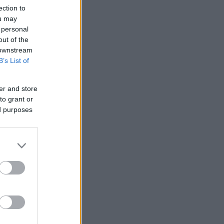
ection to
ou may
 personal
out of the
 downstream
B’s List of
er and store
to grant or
ed purposes
 /50