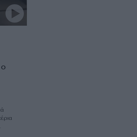
.
Ο
τά
χέρια
.