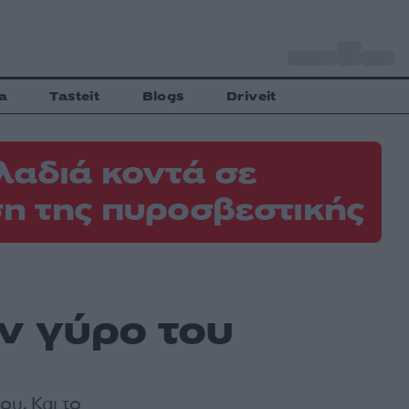
o
Αθήνα
29
C
a
Tasteit
Blogs
Driveit
λαδιά κοντά σε
η της πυροσβεστικής
ον γύρο του
ου. Και το