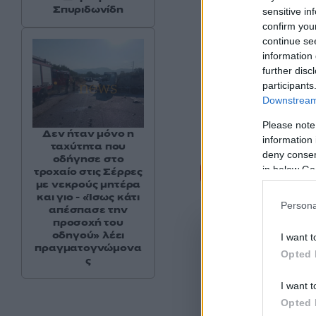
Σπυριδωνίδη
sensitive in
confirm you
continue se
information 
further disc
participants
Downstream 
Please note
Δεν ήταν μόνο η
information 
ταχύτητα που
deny consent
οδήγησε στο
Σχόλι
in below Go
τροχαίο στις Σέρρες
με νεκρούς μητέρα
και γιο - «Ίσως κάτι
Persona
απέσπασε την
προσοχή του
οδηγού» λέει
I want t
πραγματογνώμονα
Opted 
ς
I want t
Opted 