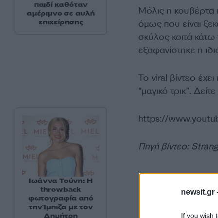
παιδί καθόταν
Μόλις η κουβέρτα π
αμέριμνο σε αυλή
επιχείρησης
όμως που είναι ξεκ
σκύλος κοιτά κάτω 
εξαφανίστηκε η ιδι
Το viral βίντεο έχ
“μαγικό τρικ”. Δείτε 
https://www.yout
Πηγή βίντεο: Strang
Ιωάννα Τούνη: Η
throwback
newsit.gr 
φωτογραφία από
την Ίμπιζα με τον
Δημήτρη
If you wish 