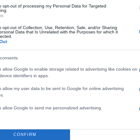
to opt-out of processing my Personal Data for Targeted
ing.
In
2000 /
o opt-out of Collection, Use, Retention, Sale, and/or Sharing
ersonal Data that Is Unrelated with the Purposes for which it
lected.
Υποβολή σχολίου
Out
ροστατεύεται από reCAPTCHA, ισχύουν
Πολιτική Απορρήτου
&
Όροι Χρήσης
της
consents
Παράξενες Ειδήσεις
o allow Google to enable storage related to advertising like cookies on
evice identifiers in apps.
L
ΑΣΤΕΙΑ ΒΙΝΤΕΟ
ΠΑΡΑΞΕΝΑ
ΣΚΥΛΟΣ
Share:
o allow my user data to be sent to Google for online advertising
s.
θήστε το Νewsit.gr στο
Google News
και ενημερωθείτε
to allow Google to send me personalized advertising.
 για όλη την ειδησεογραφία και τα
τελευταία νέα
της
ς
CONFIRM