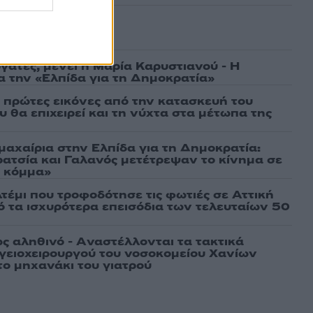
ασμένα
γάτες, μένει η Μαρία Καρυστιανού - Η
α την «Ελπίδα για τη Δημοκρατία»
ι πρώτες εικόνες από την κατασκευή του
 θα επιχειρεί και τη νύχτα στα μέτωπα της
μαχαίρια στην Ελπίδα για τη Δημοκρατία:
ρατσία και Γαλανός μετέτρεψαν το κίνημα σε
ό κόμμα»
τέμι που τροφοδότησε τις φωτιές σε Αττική
πό τα ισχυρότερα επεισόδια των τελευταίων 50
ως αληθινό - Aναστέλλονται τα τακτικά
γειοχειρουργού του νοσοκομείου Χανίων
το μηχανάκι του γιατρού