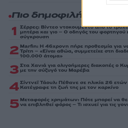
Πιο δημοφιλή
1
Σέρρες: Βίντεο ντοκουμέντο από το τροχα
μητέρα και γιο – Ο οδηγός του φορτηγού
σύγκρουση
2
Marfin: Η 46χρονη πήρε προθεσμία για ν
Τρίτη – «Είναι αθώα, συμμετείχε στη δια
100.000 άτομα»
3
Στα Χανιά για ολιγοήμερες διακοπές ο Κ
με την σύζυγό του Μαρέβα
4
Σίντνεϊ Τάουλ: Πέθανε σε ηλικία 26 ετών
Kατέγραφε τη ζωή της με τον καρκίνο
5
Μεταφορές χρημάτων: Πότε μπορεί να θ
να επιβληθεί φόρος – Τι ισχυεί για τις γο