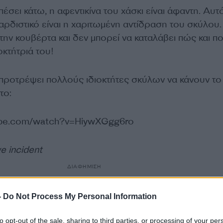
έσει κάτω, η αφεντικίνα του χάσκι είναι άφαντη. Αυτ
αρδιστικό είναι η χαριτωμένη αντίδραση του σκύλου.
την κουβέρτα και δεν μπορεί να καταλάβει πώς και π
οκτήτριά του!
ει προτρέψει πολλούς ιδιοκτήτες σκύλων να κάνουν το 
το:
ube.com/watch?v=HiywXGgg6ro
e incident
ΔΙΑΦΗΜΙΣΗ
-
Do Not Process My Personal Information
to opt-out of the sale, sharing to third parties, or processing of your per