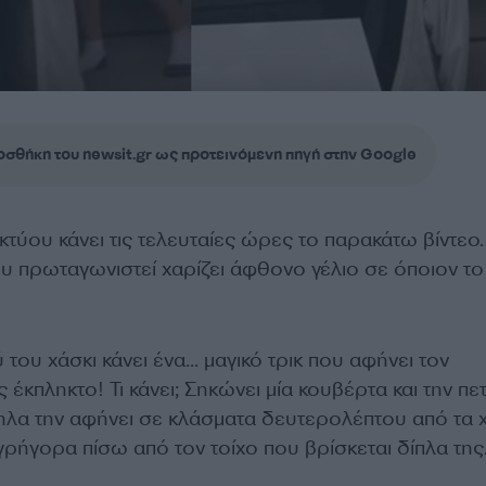
σθήκη του newsit.gr ως προτεινόμενη πηγή στην Google
κτύου κάνει τις τελευταίες ώρες το παρακάτω βίντεο
υ πρωταγωνιστεί χαρίζει άφθονο γέλιο σε όποιον το
 του χάσκι κάνει ένα… μαγικό τρικ που αφήνει τον
 έκπληκτο! Τι κάνει; Σηκώνει μία κουβέρτα και την πε
λα την αφήνει σε κλάσματα δευτερολέπτου από τα 
 γρήγορα πίσω από τον τοίχο που βρίσκεται δίπλα της