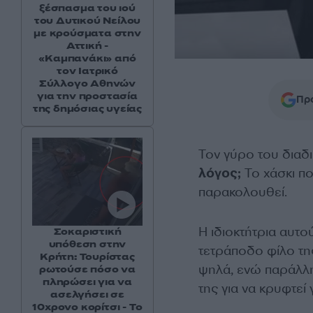
ξέσπασμα του ιού
του Δυτικού Νείλου
με κρούσματα στην
Αττική -
«Καμπανάκι» από
τον Ιατρικό
Σύλλογο Αθηνών
για την προστασία
Προ
της δημόσιας υγείας
Τον γύρο του διαδι
λόγος;
Το χάσκι πο
παρακολουθεί.
Η ιδιοκτήτρια αυτού
Σοκαριστική
υπόθεση στην
τετράποδο φίλο της
Κρήτη: Τουρίστας
ψηλά, ενώ παράλλη
ρωτούσε πόσο να
πληρώσει για να
της για να κρυφτεί
ασελγήσει σε
10χρονο κορίτσι - Το