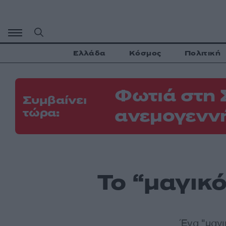
Μετάβαση
σε
περιεχόμενο
Ελλάδα
Κόσμος
Πολιτική
Φωτιά στη 
Συμβαίνει
ανεμογεννή
τώρα:
Το “μαγικό
Ένα "μαγι