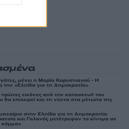
ασμένα
γάτες, μένει η Μαρία Καρυστιανού - Η
α την «Ελπίδα για τη Δημοκρατία»
ι πρώτες εικόνες από την κατασκευή του
 θα επιχειρεί και τη νύχτα στα μέτωπα της
μαχαίρια στην Ελπίδα για τη Δημοκρατία:
ρατσία και Γαλανός μετέτρεψαν το κίνημα σε
ό κόμμα»