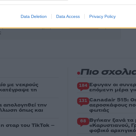
Share:
Data Deletion
Data Access
Privacy Policy
θήστε το Νewsit.gr στο
Google News
και ενημερωθείτε
 για όλη την ειδησεογραφία και τα
τελευταία νέα
της
ς
Πιο σχολι
ίο με νεκρούς
Έφυγαν οι συνερ
184
 κατέγραψε τη
επόμενη μέρα γι
Canadair 515: Ο
131
α απολογηθεί την
αεροσκάφους που
δήλωση όπως και
φωτιάς
Βγήκαν ξανά τα 
68
 η σταρ του TikTok –
«Καρυστιανού, Γ
φοβικό αρχηγικ