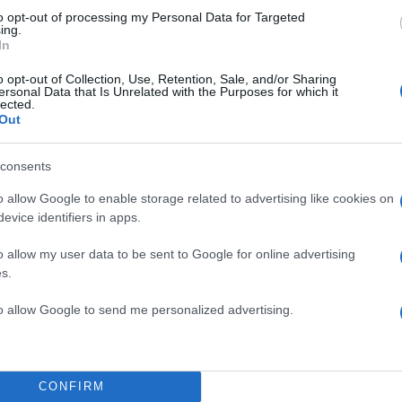
to opt-out of processing my Personal Data for Targeted
ing.
In
Σχολίασε εδώ
o opt-out of Collection, Use, Retention, Sale, and/or Sharing
ersonal Data that Is Unrelated with the Purposes for which it
lected.
Out
50
consents
o allow Google to enable storage related to advertising like cookies on
evice identifiers in apps.
2000 /
o allow my user data to be sent to Google for online advertising
s.
Υποβολή σχολίου
to allow Google to send me personalized advertising.
ροστατεύεται από reCAPTCHA, ισχύουν
Πολιτική Απορρήτου
&
Όροι Χρήσης
της
Παράξενες Ειδήσεις
ΜΕΣΑΙΩΝΑΣ
ΟΝΟΜΑΤΑ
ΣΚΥΛΟΣ
CONFIRM