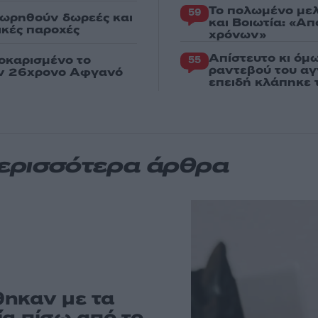
Το πολωμένο μελ
59
εωρηθούν δωρεές και
και Βοιωτία: «Α
νικές παροχές
χρόνων»
Απίστευτο κι όμ
οκαρισμένο το
55
ραντεβού του αγ
ον 26χρονο Αφγανό
επειδή κλάπηκε 
Περισσότερα άρθρα
θηκαν με τα