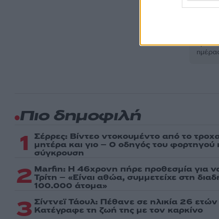
Ακολου
πρώτοι
ημέρα
Πιο δημοφιλή
1
Σέρρες: Βίντεο ντοκουμέντο από το τροχα
μητέρα και γιο – Ο οδηγός του φορτηγού
σύγκρουση
2
Marfin: Η 46χρονη πήρε προθεσμία για ν
Τρίτη – «Είναι αθώα, συμμετείχε στη δια
100.000 άτομα»
3
Σίντνεϊ Τάουλ: Πέθανε σε ηλικία 26 ετών
Kατέγραφε τη ζωή της με τον καρκίνο