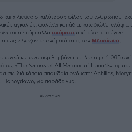
ώ και χιλιετίες ο καλύτερος φίλος του ανθρώπου· έχε
λικές αγκαλιές, φυλάξει κοπάδια, καταδιώξει ελάφια 
κρίνεται σε πάμπολλα
ονόματα
από τότε που έγινε
ου όμως έβγαζαν τα ονόματά τους τον
Μεσαίωνα
;
ιωνικό κείμενο περιλαμβάνει μια λίστα με 1.065 ον
τή ως «The Names of All Manner of Hounds», προτεί
α σκυλιά κάποια σπουδαία ονόματα: Achilles, Mery
και Honeydewe, για παράδειγμα.
ΔΙΑΦΗΜΙΣΗ