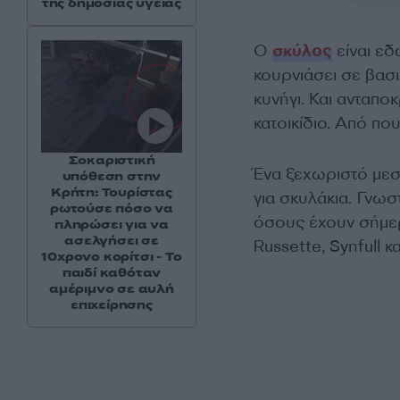
της δημόσιας υγείας
Ο
σκύλος
είναι εδ
κουρνιάσει σε βασι
κυνήγι. Και ανταπο
κατοικίδιο. Από π
Σοκαριστική
Ένα ξεχωριστό μεσα
υπόθεση στην
Κρήτη: Τουρίστας
για σκυλάκια. Γνωσ
ρωτούσε πόσο να
όσους έχουν σήμερ
πληρώσει για να
ασελγήσει σε
Russette, Synfull 
10χρονο κορίτσι - Το
παιδί καθόταν
αμέριμνο σε αυλή
επιχείρησης