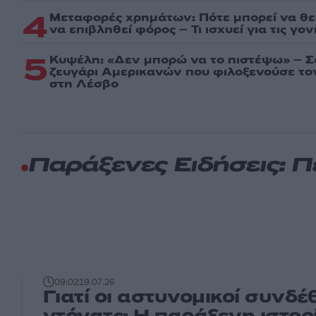
4
Μεταφορές χρημάτων: Πότε μπορεί να θ
να επιβληθεί φόρος – Τι ισχυεί για τις γο
5
Κυψέλη: «Δεν μπορώ να το πιστέψω» – Σ
ζευγάρι Αμερικανών που φιλοξενούσε τ
στη Λέσβο
Παράξενες Ειδήσεις: 
09:02
19.07.26
Γιατί οι αστυνομικοί συνδέ