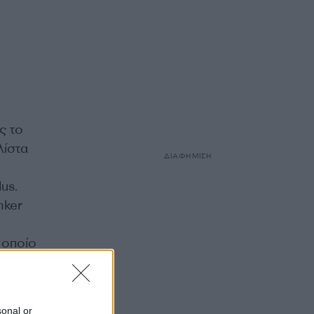
ς το
λίστα
ΔΙΑΦΗΜΙΣΗ
us.
nker
 οποίο
πολύ
λάκι
sonal or