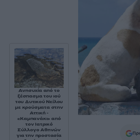
Ανησυχία από το
ξέσπασμα του ιού
του Δυτικού Νείλου
με κρούσματα στην
Αττική -
«Καμπανάκι» από
τον Ιατρικό
Σύλλογο Αθηνών
Προ
για την προστασία