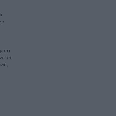
ι
σε
όματα
νει σε
man,