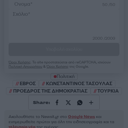
50 /50
2000 /2000
Υποβολή σχολίου
Όροι Χρήσης
. Το site προστατεύεται από reCAPTCHA, ισχύουν
Πολιτική Απορρήτου
&
Όροι Χρήσης
της Google.
Πολιτική
ΕΒΡΟΣ
ΚΩΝΣΤΑΝΤΙΝΟΣ ΤΑΣΟΥΛΑΣ
ΠΡΟΕΔΡΟΣ ΤΗΣ ΔΗΜΟΚΡΑΤΙΑΣ
ΤΟΥΡΚΙΑ
Share:
Ακολουθήστε το Νewsit.gr στο
Google News
και
ενημερωθείτε πρώτοι για όλη την ειδησεογραφία και τα
τελευταία νέα
της ημέρας