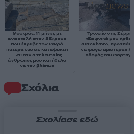
Μυστράς: 11 μήνες με
Τροχαίο στις Σέρρες
αναστολή στον 55χρονο
«Ξαφνικά μου ήρθε 
που έκρυβε τον νεκρό
αυτοκίνητο, προσπάθ
πατέρα του σε καταψύκτη
να φύγω αριστερά» λέ
– «Ήταν ο τελευταίος
οδηγός του φορτηγ
άνθρωπος μου και ήθελα
να τον βλέπω»
Σχόλια
Σχολίασε εδώ