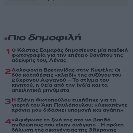
Πιο δημοφιλή
1
Ο Κώστας Σαμαράς δημοσίευσε μία παιδική
φωτογραφία για την επέτειο θανάτου της
αδελφής του, Λένας
2
Δολοφονία Βρετανίδας στην Κυψέλη: Οι
δύο καταθέσεις «κλειδί» της συζύγου του
26χρονου Αφγανού – Το στίγμα του
κινητού, η θεία από την Ινδία και τα
απειλητικά μηνύματα
3
Η Ελένη Φωτοπούλου ευχήθηκε για τη
γιορτή του Άκη Παυλόπουλου: «Δεκαπέντε
χρόνια μου διδάσκει υπομονή και αγάπη»
4
«Αφιέρωσε τη ζωή της στο να βοηθά
ανθρώπους που είχαν ανάγκη» - Η πρώτη
δήλωση της οικογένειας της 38χρονης