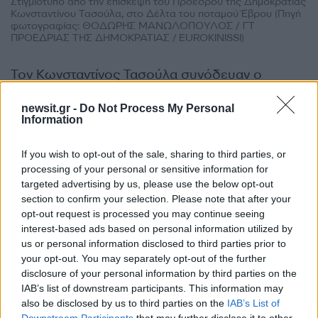
Στιγμιότυπο από την επίσκεψη του Προέδρου της Δημοκρατίας
Κωνσταντίνου Τασούλα, στο Δέλτα του ποταμού Έβρου (Πηγή
φωτογραφίας: ΘΟΔΩΡΗΣ ΜΑΝΩΛΟΠΟΥΛΟΣ / ΓΤ
ΠΡΟΕΔΡΙΑΣ ΤΗΣ ΔΗΜΟΚΡΑΤΙΑΣ / EUROKINISSI)
Τον Κωνσταντίνος Τασούλα συνόδευαν ο
διοικητής της Ανώτατης Στρατιωτικής Διοίκησης
newsit.gr -
Do Not Process My Personal
Θράκης, αντιστράτηγος Παναγιώτης
Information
Καβιδόπουλος, ο διοικητής της XII Μεραρχίας,
υποστράτηγος Παύλος Ανδρικόπουλος, ο
If you wish to opt-out of the sale, sharing to third parties, or
διοικητής της 31ης Μηχανοκίνητης Ταξιαρχίας,
processing of your personal or sensitive information for
targeted advertising by us, please use the below opt-out
ταξίαρχος Σωτήρης Τσιατσιάνης και ο Γενικός
section to confirm your selection. Please note that after your
Αστυνομικός Διεθυντής, Ανατολικής Μακεδονίας
opt-out request is processed you may continue seeing
και Θράκης, ταξίαρχος Λάμπρος Τσιάρας.
interest-based ads based on personal information utilized by
us or personal information disclosed to third parties prior to
your opt-out. You may separately opt-out of the further
disclosure of your personal information by third parties on the
IAB’s list of downstream participants. This information may
also be disclosed by us to third parties on the
IAB’s List of
Downstream Participants
that may further disclose it to other