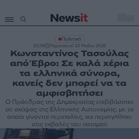
Μετάβαση
σε
o
33
περιεχόμενο
Πολιτική
15:38
Παρασκευή 15 Μαΐου 2026
Κωνσταντίνος Τασούλας
από Έβρο: Σε καλά χέρια
τα ελληνικά σύνορα,
κανείς δεν μπορεί να τα
αμφισβητήσει
Ο Πρόεδρος της Δημοκρατίας επιβιβάστηκε
σε σκάφος της Ελληνικής Αστυνομίας, με το
οποίο γίνονται περιπολίες, και περιηγήθηκε
στις εκβολές του ποταμού