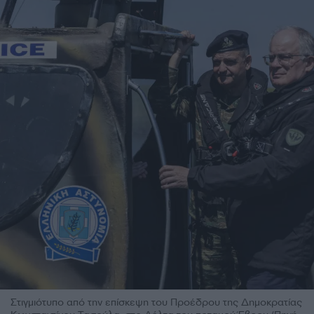
Στιγμιότυπο από την επίσκεψη του Προέδρου της Δημοκρατίας