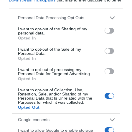
third parties.
Please note that this website/app uses one or more Google
Personal Data Processing Opt Outs
services and may gather and store information including but
not limited to your visit or usage behaviour. You may click to
I want to opt-out of the Sharing of my
personal data.
grant or deny consent to Google and its third-party tags to
Opted In
use your data for below specified purposes in below Google
consent section.
I want to opt-out of the Sale of my
Personal Data.
Opted In
Στιγμιότυπο από την επίσκεψη του Προέδρου της Δημοκρατίας
Κωνσταντίνου Τασούλα, στο Δέλτα του ποταμού Έβρου (Πηγή
I want to opt-out of processing my
φωτογραφίας: ΘΟΔΩΡΗΣ ΜΑΝΩΛΟΠΟΥΛΟΣ / ΓΤ
Personal Data for Targeted Advertising.
ΠΡΟΕΔΡΙΑΣ ΤΗΣ ΔΗΜΟΚΡΑΤΙΑΣ / EUROKINISSI)
Opted In
I want to opt-out of Collection, Use,
Ο πρόεδρος του Συλλόγου «Αινήσιο Δέλτα»,
Retention, Sale, and/or Sharing of my
Personal Data that Is Unrelated with the
Νίκος Μουσουνάκης, καλωσόρισε τον Πρόεδρο
Purposes for which it was collected.
Opted Out
της Δημοκρατίας και τον ευχαρίστησε για την
επίσκεψή του στην περιοχή εκ μέρους των
Google consents
ψαράδων που ζουν σε καλύβες ή
I want to allow Google to enable storage