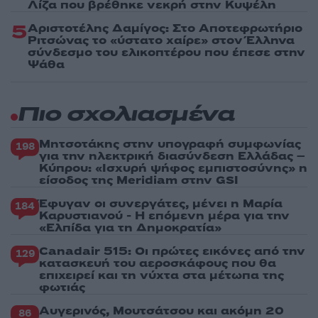
Λίζα που βρέθηκε νεκρή στην Κυψέλη
5
Αριστοτέλης Δαμίγος: Στο Αποτεφρωτήριο
Ριτσώνας το «ύστατο χαίρε» στον Έλληνα
σύνδεσμο του ελικοπτέρου που έπεσε στην
Ψάθα
Πιο σχολιασμένα
Μητσοτάκης στην υπογραφή συμφωνίας
198
για την ηλεκτρική διασύνδεση Ελλάδας –
Κύπρου: «Ισχυρή ψήφος εμπιστοσύνης» η
είσοδος της Meridiam στην GSI
Έφυγαν οι συνεργάτες, μένει η Μαρία
184
Καρυστιανού - Η επόμενη μέρα για την
«Ελπίδα για τη Δημοκρατία»
Canadair 515: Οι πρώτες εικόνες από την
129
κατασκευή του αεροσκάφους που θα
επιχειρεί και τη νύχτα στα μέτωπα της
φωτιάς
Αυγερινός, Μουτσάτσου και ακόμη 20
86