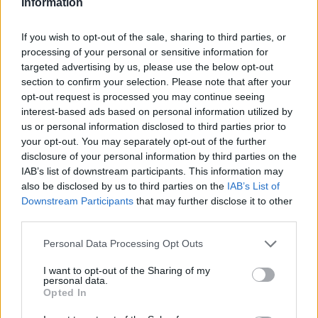
Information
της γενοκτονίας στη Γάζα, του εγκλήματος των
Τεμπών, της ΒΙΟΛΑΝΤΑ και του ΟΠΕΚΕΠΕ.
If you wish to opt-out of the sale, sharing to third parties, or
processing of your personal or sensitive information for
targeted advertising by us, please use the below opt-out
section to confirm your selection. Please note that after your
opt-out request is processed you may continue seeing
interest-based ads based on personal information utilized by
us or personal information disclosed to third parties prior to
your opt-out. You may separately opt-out of the further
disclosure of your personal information by third parties on the
IAB’s list of downstream participants. This information may
also be disclosed by us to third parties on the
IAB’s List of
Downstream Participants
that may further disclose it to other
third parties.
Please note that this website/app uses one or more Google
Personal Data Processing Opt Outs
services and may gather and store information including but
not limited to your visit or usage behaviour. You may click to
I want to opt-out of the Sharing of my
personal data.
grant or deny consent to Google and its third-party tags to
Opted In
use your data for below specified purposes in below Google
Η συνεδρίαση έκλεισε μέσα σε κλίμα απόλυτης
consent section.