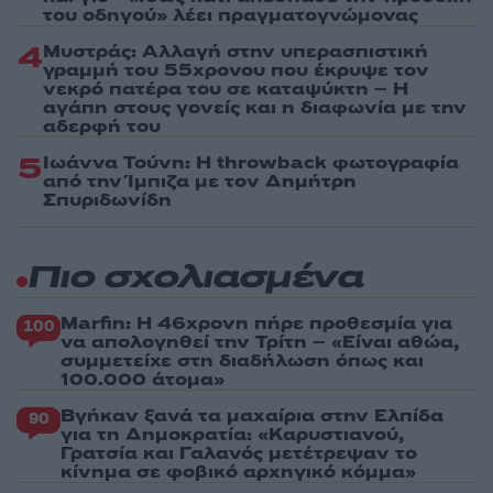
του οδηγού» λέει πραγματογνώμονας
4
Μυστράς: Αλλαγή στην υπερασπιστική
γραμμή του 55χρονου που έκρυψε τον
νεκρό πατέρα του σε καταψύκτη – Η
αγάπη στους γονείς και η διαφωνία με την
αδερφή του
5
Ιωάννα Τούνη: Η throwback φωτογραφία
από την Ίμπιζα με τον Δημήτρη
Σπυριδωνίδη
Πιο σχολιασμένα
Marfin: Η 46χρονη πήρε προθεσμία για
100
να απολογηθεί την Τρίτη – «Είναι αθώα,
συμμετείχε στη διαδήλωση όπως και
100.000 άτομα»
Βγήκαν ξανά τα μαχαίρια στην Ελπίδα
90
για τη Δημοκρατία: «Καρυστιανού,
Γρατσία και Γαλανός μετέτρεψαν το
κίνημα σε φοβικό αρχηγικό κόμμα»