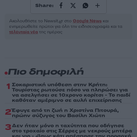
Share:
Ακολουθήστε το Νewsit.gr στο
Google News
και
ενημερωθείτε πρώτοι για όλη την ειδησεογραφία και τα
τελευταία νέα
της ημέρας
Πιο δημοφιλή
1
Σοκαριστική υπόθεση στην Κρήτη:
Τουρίστας ρωτούσε πόσο να πληρώσει για
να ασελγήσει σε 10χρονο κορίτσι - Το παιδί
καθόταν αμέριμνο σε αυλή επιχείρησης
2
Έφυγε από τη ζωή η Χριστίνα Πιτουρά,
πρώην σύζυγος του Βασίλη Χιώτη
3
Δεν ήταν μόνο η ταχύτητα που οδήγησε
στο τροχαίο στις Σέρρες με νεκρούς μητέρα
και γιο - «Ίσως κάτι απέσπασε την προσοχή