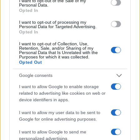
I want to opt-out of the Sale of my
Personal Data.
έντασης, με τη Ζωή Κωνσταντοπούλου να
Opted In
φωνάζει από το έδρανό της και να χτυπά με
I want to opt-out of processing my
δύναμη το μικρόφωνο, σε μια ακόμη σκηνή
Personal Data for Targeted Advertising.
κοινοβουλευτικής απορρύθμισης.
Opted In
ΔΙΑΦΗΜΙΣΗ
I want to opt-out of Collection, Use,
Retention, Sale, and/or Sharing of my
Personal Data that Is Unrelated with the
Purposes for which it was collected.
Opted Out
Google consents
I want to allow Google to enable storage
related to advertising like cookies on web or
device identifiers in apps.
I want to allow my user data to be sent to
Google for online advertising purposes.
I want to allow Google to send me
Αν τα χάσατε
personalized advertising.