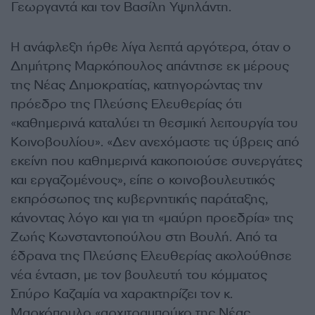
Γεωργαντά και τον Βασίλη Υψηλάντη.
Η ανάφλεξη ήρθε λίγα λεπτά αργότερα, όταν ο
Δημήτρης Μαρκόπουλος απάντησε εκ μέρους
της Νέας Δημοκρατίας, κατηγορώντας την
πρόεδρο της Πλεύσης Ελευθερίας ότι
«καθημερινά καταλύει τη θεσμική λειτουργία του
Κοινοβουλίου». «Δεν ανεχόμαστε τις ύβρεις από
εκείνη που καθημερινά κακοποιούσε συνεργάτες
και εργαζομένους», είπε ο κοινοβουλευτικός
εκπρόσωπος της κυβερνητικής παράταξης,
κάνοντας λόγο και για τη «μαύρη προεδρία» της
Ζωής Κωνσταντοπούλου στη Βουλή. Από τα
έδρανα της Πλεύσης Ελευθερίας ακολούθησε
νέα ένταση, με τον βουλευτή του κόμματος
Σπύρο Καζαμία να χαρακτηρίζει τον κ.
Μαρκόπουλο «αρχιτραμπούκο της Νέας