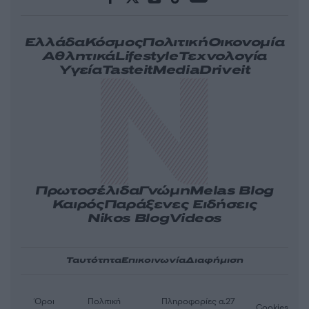
Ελλάδα
Κόσμος
Πολιτική
Οικονομία
Αθλητικά
Lifestyle
Τεχνολογία
Υγεία
Tasteit
Media
Driveit
Πρωτοσέλιδα
Γνώμη
Melas Blog
Καιρός
Παράξενες Ειδήσεις
Nikos Blog
Videos
Ταυτότητα
Επικοινωνία
Διαφήμιση
Όροι
Πολιτική
Πληροφορίες α.27
Cookies