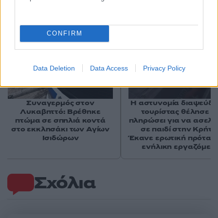
CONFIRM
Data Deletion
Data Access
Privacy Policy
Συναγερμός στον
Η αστυνομία διαψεύδει
Λυκαβηττό: Βρέθηκε
τουρίστας θέλησε ν
πτώμα σε σπηλιά κοντά
πληρώσει για να ασελγ
στο εκκλησάκι των Αγίων
σε παιδί στην Κρήτη 
Ισιδώρων
Έκανε ερωτική πρότασ
ενήλικη εργαζόμεν
Σχόλια