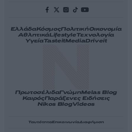
Ελλάδα
Κόσμος
Πολιτική
Οικονομία
Αθλητικά
Lifestyle
Τεχνολογία
Υγεία
Tasteit
Media
Driveit
Πρωτοσέλιδα
Γνώμη
Melas Blog
Καιρός
Παράξενες Ειδήσεις
Nikos Blog
Videos
Ταυτότητα
Επικοινωνία
Διαφήμιση