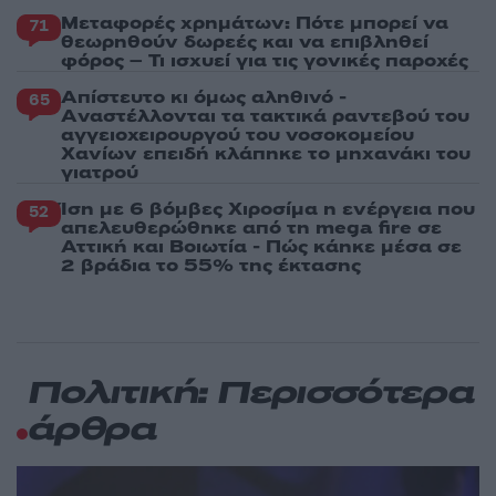
Μεταφορές χρημάτων: Πότε μπορεί να
71
θεωρηθούν δωρεές και να επιβληθεί
φόρος – Τι ισχυεί για τις γονικές παροχές
Απίστευτο κι όμως αληθινό -
65
Aναστέλλονται τα τακτικά ραντεβού του
αγγειοχειρουργού του νοσοκομείου
Χανίων επειδή κλάπηκε το μηχανάκι του
γιατρού
Ίση με 6 βόμβες Χιροσίμα η ενέργεια που
52
απελευθερώθηκε από τη mega fire σε
Αττική και Βοιωτία - Πώς κάηκε μέσα σε
2 βράδια το 55% της έκτασης
Πολιτική: Περισσότερα
άρθρα