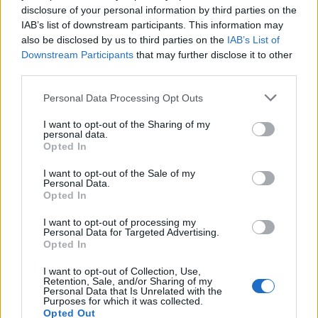
disclosure of your personal information by third parties on the
IAB’s list of downstream participants. This information may
Ακολουθήστε το Νewsit.gr στο
Google News
και
also be disclosed by us to third parties on the
IAB’s List of
ενημερωθείτε πρώτοι για όλη την ειδησεογραφία και τα
τελευταία νέα
της ημέρας
Downstream Participants
that may further disclose it to other
third parties.
Please note that this website/app uses one or more Google
Personal Data Processing Opt Outs
services and may gather and store information including but
not limited to your visit or usage behaviour. You may click to
I want to opt-out of the Sharing of my
personal data.
grant or deny consent to Google and its third-party tags to
Πιο δημοφιλή
Opted In
use your data for below specified purposes in below Google
consent section.
I want to opt-out of the Sale of my
1
Σοκαριστική υπόθεση στην Κρήτη:
Personal Data.
Τουρίστας ρωτούσε πόσο να πληρώσει για
Opted In
να ασελγήσει σε 10χρονο κορίτσι - Το παιδί
καθόταν αμέριμνο σε αυλή επιχείρησης
I want to opt-out of processing my
Personal Data for Targeted Advertising.
2
Δεν ήταν μόνο η ταχύτητα που οδήγησε
Opted In
στο τροχαίο στις Σέρρες με νεκρούς μητέρα
και γιο - «Ίσως κάτι απέσπασε την προσοχή
του οδηγού» λέει πραγματογνώμονας
I want to opt-out of Collection, Use,
Retention, Sale, and/or Sharing of my
Personal Data that Is Unrelated with the
3
Μυστράς: Αλλαγή στην υπερασπιστική
Purposes for which it was collected.
γραμμή του 55χρονου που έκρυψε τον
Opted Out