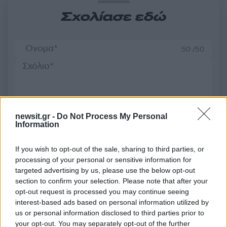
Σχολίασε εδώ
50 /50
2000 /2000
newsit.gr -
Do Not Process My Personal
Information
Υποβολή σχολίου
If you wish to opt-out of the sale, sharing to third parties, or
Όροι Χρήσης
. Το site προστατεύεται από reCAPTCHA, ισχύουν
Πολιτική Απορρήτου
&
Όροι Χρήσης
της Google.
processing of your personal or sensitive information for
targeted advertising by us, please use the below opt-out
Πολιτική
section to confirm your selection. Please note that after your
ΚΥΡΙΑΚΟΣ ΜΗΤΣΟΤΑΚΗΣ
opt-out request is processed you may continue seeing
ΚΩΝΣΤΑΝΤΙΝΟΣ ΜΗΤΣΟΤΑΚΗΣ
interest-based ads based on personal information utilized by
us or personal information disclosed to third parties prior to
Share:
your opt-out. You may separately opt-out of the further