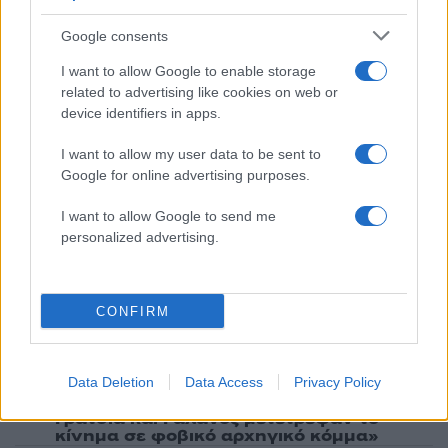
νεκρό πατέρα του σε καταψύκτη – Η
αγάπη στους γονείς και η διαφωνία με την
αδερφή του
Google consents
4
Ιωάννα Τούνη: Η throwback φωτογραφία
I want to allow Google to enable storage
από την Ίμπιζα με τον Δημήτρη
related to advertising like cookies on web or
Σπυριδωνίδη
device identifiers in apps.
5
Τραγωδία στις Σέρρες: «Τα έχασα όλα, κάτι
με τράβαγε στην καρδιά μου», λέει ο
I want to allow my user data to be sent to
άνδρας που έχασε σύζυγο και γιο στο
Google for online advertising purposes.
τροχαίο
I want to allow Google to send me
personalized advertising.
Πιο σχολιασμένα
Marfin: Η 46χρονη πήρε προθεσμία για
101
CONFIRM
να απολογηθεί την Τρίτη – «Είναι αθώα,
συμμετείχε στη διαδήλωση όπως και
100.000 άτομα»
Βγήκαν ξανά τα μαχαίρια στην Ελπίδα
Data Deletion
Data Access
Privacy Policy
94
για τη Δημοκρατία: «Καρυστιανού,
Γρατσία και Γαλανός μετέτρεψαν το
κίνημα σε φοβικό αρχηγικό κόμμα»