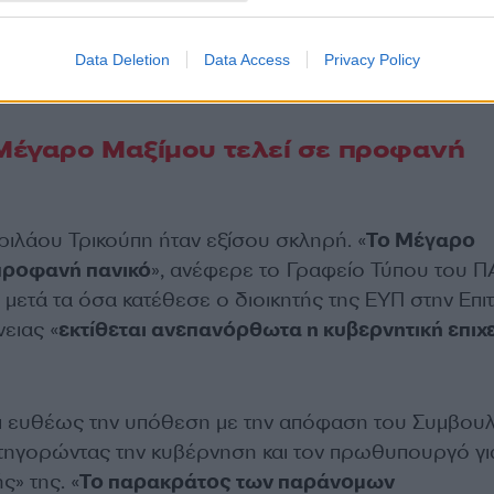
Data Deletion
Data Access
Privacy Policy
Μέγαρο Μαξίμου τελεί σε προφανή
ριλάου Τρικούπη ήταν εξίσου σκληρή. «
Το Μέγαρο
 προφανή πανικό
», ανέφερε το Γραφείο Τύπου του 
 μετά τα όσα κατέθεσε ο διοικητής της ΕΥΠ στην Επι
ειας «
εκτίθεται ανεπανόρθωτα η κυβερνητική επιχ
 ευθέως την υπόθεση με την απόφαση του Συμβουλ
κατηγορώντας την κυβέρνηση και τον πρωθυπουργό γι
» της. «
Το παρακράτος των παράνομων