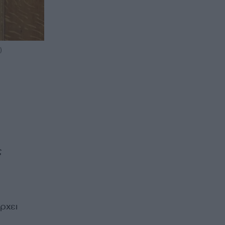
)
ς
ρχει