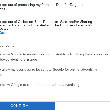
to opt-out of processing my Personal Data for Targeted
ing.
In
o opt-out of Collection, Use, Retention, Sale, and/or Sharing
ersonal Data that Is Unrelated with the Purposes for which it
lected.
Out
consents
o allow Google to enable storage related to advertising like cookies on
evice identifiers in apps.
o allow my user data to be sent to Google for online advertising
s.
to allow Google to send me personalized advertising.
CONFIRM