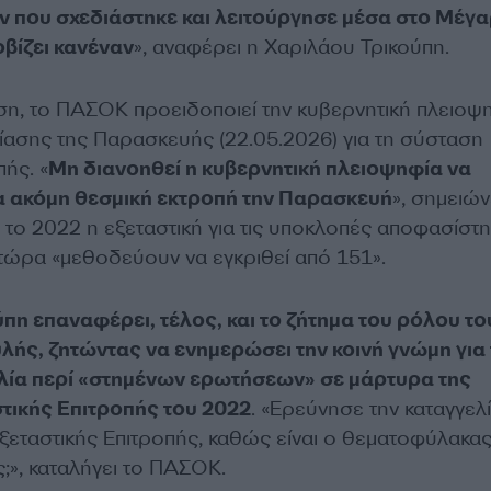
που σχεδιάστηκε και λειτούργησε μέσα στο Μέγ
βίζει κανέναν
», αναφέρει η Χαριλάου Τρικούπη.
ωση, το ΠΑΣΟΚ προειδοποιεί την κυβερνητική πλειοψ
ίασης της Παρασκευής (22.05.2026) για τη σύσταση
πής. «
Μη διανοηθεί η κυβερνητική πλειοψηφία να
α ακόμη θεσμική εκτροπή την Παρασκευή
», σημειών
 το 2022 η εξεταστική για τις υποκλοπές αποφασίστη
ώρα «μεθοδεύουν να εγκριθεί από 151».
πη επαναφέρει, τέλος, και το ζήτημα του ρόλου το
ής, ζητώντας να ενημερώσει την κοινή γνώμη για 
λία περί «στημένων ερωτήσεων» σε μάρτυρα της
τικής Επιτροπής του 2022
. «Ερεύνησε την καταγγελί
ξεταστικής Επιτροπής, καθώς είναι ο θεματοφύλακας
;», καταλήγει το ΠΑΣΟΚ.