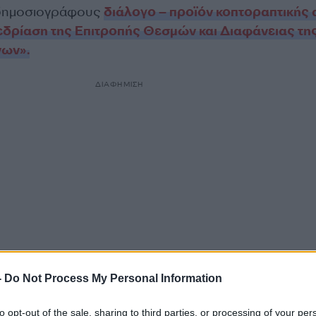
 δημοσιογράφους
διάλογο – προϊόν κοπτοραπτικής 
εδρίαση της Επιτροπής Θεσμών και Διαφάνειας τη
νων».
ΔΙΑΦΗΜΙΣΗ
-
Do Not Process My Personal Information
σθεταν ότι «πέραν την ποινικής διάστασης της ανωτ
to opt-out of the sale, sharing to third parties, or processing of your per