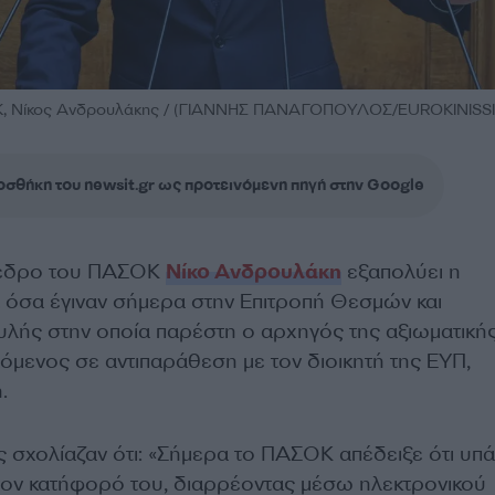
, Νίκος Ανδρουλάκης / (ΓΙΑΝΝΗΣ ΠΑΝΑΓΟΠΟΥΛΟΣ/EUROKINISSI
σθήκη του newsit.gr ως προτεινόμενη πηγή στην Google
όεδρο του ΠΑΣΟΚ
Νίκο Ανδρουλάκη
εξαπολύει η
 όσα έγιναν σήμερα στην Επιτροπή Θεσμών και
υλής στην οποία παρέστη ο αρχηγός της αξιωματική
όμενος σε αντιπαράθεση με τον διοικητή της ΕΥΠ,
.
 σχολίαζαν ότι: «Σήμερα το ΠΑΣΟΚ απέδειξε ότι υπά
στον κατήφορό του, διαρρέοντας μέσω ηλεκτρονικού