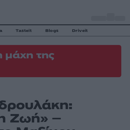
o
Αθήνα
35
C
a
Tasteit
Blogs
Driveit
 μάχη της
νδρουλάκη:
η Ζωή» –