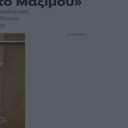
το Μαξίμου»
ιπολίτευση,
ν θυρών
ας
ΔΙΑΦΗΜΙΣΗ