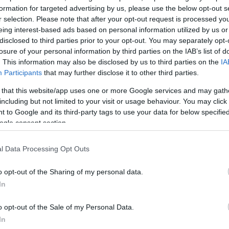
γιστικό το γεγονός ότι ο φερόμενος διάλογος αφορά
formation for targeted advertising by us, please use the below opt-out s
ητή της Εθνικής Υπηρεσίας Πληροφοριών, έναν σοβαρ
r selection. Please note that after your opt-out request is processed y
 ο οποίος αυτή τη στιγμή χειρίζεται νευραλγικής φύ
eing interest-based ads based on personal information utilized by us or
disclosed to third parties prior to your opt-out. You may separately opt-
θνική ασφάλεια».
losure of your personal information by third parties on the IAB’s list of
. This information may also be disclosed by us to third parties on the
IA
άλιστα, ο κ. Ανδρουλάκης έφτασε στο σημείο να απε
Participants
that may further disclose it to other third parties.
ΥΠ ότι θα στραφεί νομικά εναντίον του. Γεγονός, όπω
 that this website/app uses one or more Google services and may gath
ές στα ελληνικά και ευρωπαϊκά χρονικά».
including but not limited to your visit or usage behaviour. You may click 
 to Google and its third-party tags to use your data for below specifi
ogle consent section.
ηγές καταλήγουν:
«Είχαμε κατηγορήσει το ΠΑΣΟΚ ότι
ράσινο ΣΥΡΙΖΑ». Σήμερα ο κ. Ανδρουλάκης
l Data Processing Opt Outs
 «πράσινη Ζωή».
o opt-out of the Sharing of my personal data.
In
ΔΙΑΦΗΜΙΣΗ
o opt-out of the Sale of my Personal Data.
In