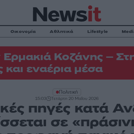
Οικονομία
Αθλητικά
Lifestyle
Medi
 Ερμακιά Κοζάνης – Στη
 και εναέρια μέσα
Πολιτική
15:03
Τετάρτη 20 Μαΐου 2026
κές πηγές κατά Α
ίσσεται σε «πράσιν