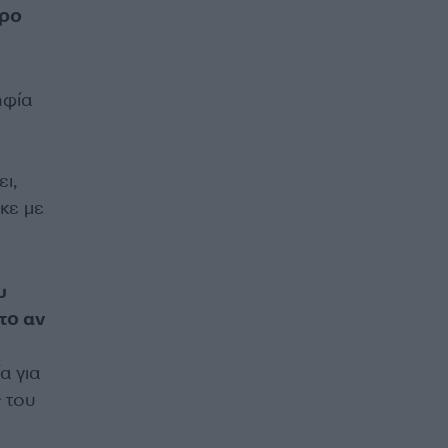
αρο
ηφία
ει,
κε με
υ
το αν
α για
 του