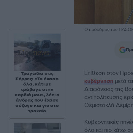
Ο πρόεδρος του ΠΑΣΟΚ
Προ
Επίθεση στον Πρ
Τραγωδία στις
Σέρρες: «Τα έχασα
κυβέρνηση
μετά τα
όλα, κάτι με
Διαφάνειας της Βο
τράβαγε στην
καρδιά μου», λέει ο
αντιπολίτευσης ερχ
άνδρας που έχασε
Θεμιστοκλή Δεμίρη
σύζυγο και γιο στο
τροχαίο
Κυβερνητικές πηγές
όλο και πιο κάτω 