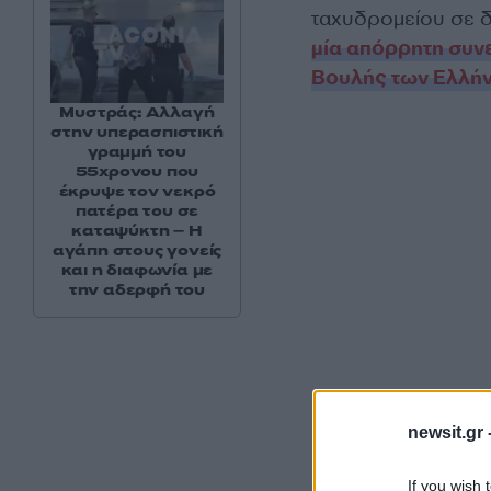
ταχυδρομείου σε
μία απόρρητη συν
Βουλής των Ελλή
Μυστράς: Αλλαγή
στην υπερασπιστική
γραμμή του
55χρονου που
έκρυψε τον νεκρό
πατέρα του σε
καταψύκτη – Η
αγάπη στους γονείς
και η διαφωνία με
την αδερφή του
newsit.gr 
Οι ίδιες πηγές πρό
If you wish 