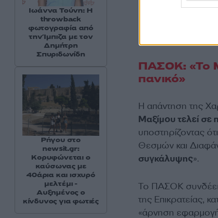
Ιωάννα Τούνη: Η
throwback
φωτογραφία από
την Ίμπιζα με τον
Δημήτρη
Σπυριδωνίδη
ΠΑΣΟΚ: «Το 
πανικό»
Η απάντηση της Χα
Μαξίμου τελεί σε
υποστηρίζοντας ότι
Ρήγου στο
Θεσμών και Διαφάν
newsit.gr:
συγκάλυψης
».
Κορυφώνεται ο
καύσωνας με
40άρια και ισχυρό
μελτέμι -
Το ΠΑΣΟΚ συνδέει
Αυξημένος ο
της Επικρατείας, 
κίνδυνος για φωτιές
«άρνηση εφαρμογής