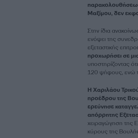
παρακολουθήσεων 
Μαξίμου, δεν εκφο
Στην ίδια ανακοίν
ενόψει της συνεδρ
εξεταστικής επιτρο
προχωρήσει σε μι
υποστηρίζοντας ότι
120 ψήφους, ενώ τ
Η Χαριλάου Τρικού
προέδρου της Βουλ
ερεύνησε καταγγε
απόρρητης Εξετασ
χειραγώγηση της Ε
κύρους της Βουλής