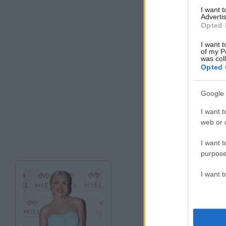
I want 
Advertis
Opted 
I want t
of my P
was col
Opted 
Google 
I want t
web or d
I want t
purpose
I want 