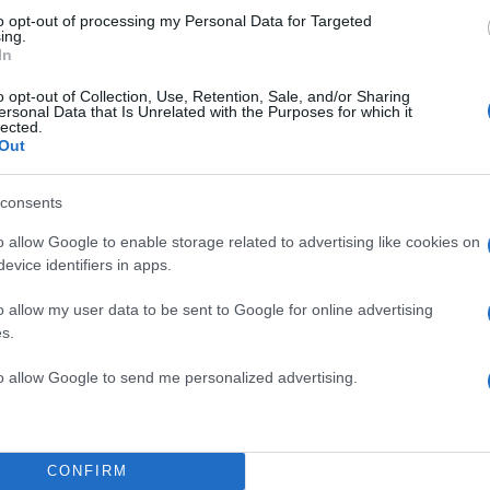
 συστηματική επανεξέταση φακέλων διεθνούς προστ
to opt-out of processing my Personal Data for Targeted
ικειμενικά στοιχεία που μπορεί να οδηγήσουν σε αν
ing.
In
σύλου.
o opt-out of Collection, Use, Retention, Sale, and/or Sharing
ersonal Data that Is Unrelated with the Purposes for which it
ΔΙΑΦΗΜΙΣΗ
lected.
Out
consents
o allow Google to enable storage related to advertising like cookies on
evice identifiers in apps.
o allow my user data to be sent to Google for online advertising
s.
to allow Google to send me personalized advertising.
CONFIRM