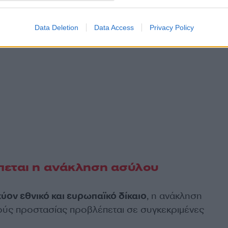
Data Deletion
Data Access
Privacy Policy
πεται η ανάκληση ασύλου
ύον εθνικό και ευρωπαϊκό δίκαιο
, η ανάκληση
ύς προστασίας προβλέπεται σε συγκεκριμένες