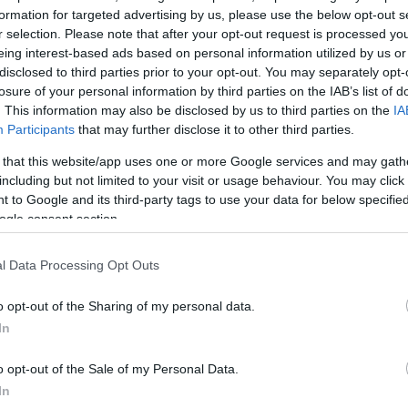
formation for targeted advertising by us, please use the below opt-out s
σης ασύλου για 33 πολίτες τρίτων χωρών, προερχόμ
r selection. Please note that after your opt-out request is processed y
τη
Συρία
, το
Πακιστάν
, την
Αίγυπτο
και το
Ιράκ
.
eing interest-based ads based on personal information utilized by us or
disclosed to third parties prior to your opt-out. You may separately opt-
losure of your personal information by third parties on the IAB’s list of
 αρμόδιες πηγές του υπουργείου Μετανάστευσης κ
. This information may also be disclosed by us to third parties on the
IA
ύξηση των ανακλήσεων αντικατοπτρίζει μια πιο ενερ
Participants
that may further disclose it to other third parties.
αθέσιμων νομικών εργαλείων, με στόχο την εξισορρ
 that this website/app uses one or more Google services and may gath
τασία όσων πραγματικά δικαιούνται άσυλο και τη
including but not limited to your visit or usage behaviour. You may click 
ικής ασφάλειας και της κοινωνικής συνοχής.
 to Google and its third-party tags to use your data for below specifi
ogle consent section.
ικό: Προτεραιότητα η αυστηρή εφαρ
l Data Processing Opt Outs
o opt-out of the Sharing of my personal data.
In
άστευσης και Ασύλου Θάνος Πλεύρης, από την αν
υ τον Ιούλιο του 2025, έθεσε ως βασική προτεραιότ
o opt-out of the Sale of my Personal Data.
ηρή εφαρμογή του θεσμικού πλαισίου. Στο πλαίσιο α
In