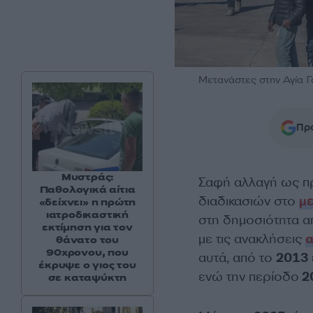
Μετανάστες στην Αγία 
Προ
Μυστράς:
Σαφή αλλαγή ως π
Παθολογικά αίτια
διαδικασιών στο
με
«δείχνει» η πρώτη
ιατροδικαστική
στη δημοσιότητα α
εκτίμηση για τον
με τις ανακλήσεις
θάνατο του
90χρονου, που
αυτά, από το
2013 
έκρυψε ο γιος του
ενώ την περίοδο
2
σε καταψύκτη