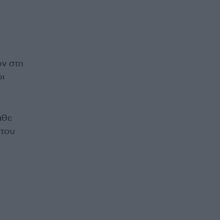
ών στη
ι
άθε
 του