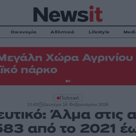
Οικονομία
Αθλητικά
Lifestyle
Medi
Μεγάλη Χώρα Αγρινίου -
ϊκό πάρκο
Πολιτική
13:43
Δευτέρα 16 Φεβρουαρίου 2026
υτικό: Άλμα στις 
83 από το 2021 έ