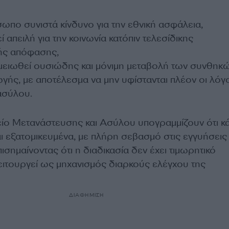
ωπο συνιστά κίνδυνο για την εθνική ασφάλεια,
ί απειλή για την κοινωνία κατόπιν τελεσίδικης
κής απόφασης,
ημειωθεί ουσιώδης και μόνιμη μεταβολή των συνθηκ
ής, με αποτέλεσμα να μην υφίστανται πλέον οι λόγο
ασύλου.
ίο Μετανάστευσης και Ασύλου υπογραμμίζουν ότι κ
ι εξατομικευμένα, με πλήρη σεβασμό στις εγγυήσεις
ισημαίνοντας ότι η διαδικασία δεν έχει τιμωρητικό
ειτουργεί ως μηχανισμός διαρκούς ελέγχου της
ΔΙΑΦΗΜΙΣΗ