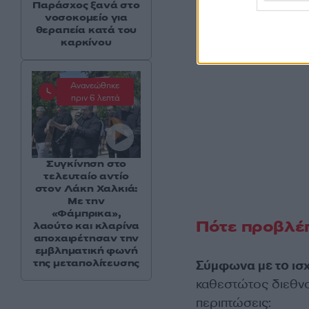
Παράσχος ξανά στο
νοσοκομείο για
θεραπεία κατά του
καρκίνου
Ανανεώθηκε
πριν 6 λεπτά
Συγκίνηση στο
τελευταίο αντίο
στον Λάκη Χαλκιά:
Με την
«Φάμπρικα»,
Πότε προβλέ
λαούτο και κλαρίνα
αποχαιρέτησαν την
εμβληματική φωνή
της μεταπολίτευσης
Σύμφωνα με το ισχ
καθεστώτος διεθνο
περιπτώσεις: