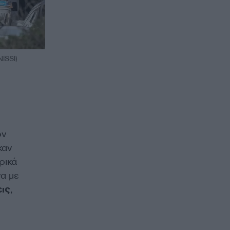
ISSI)
ων
καν
ρικά
α με
ις
,