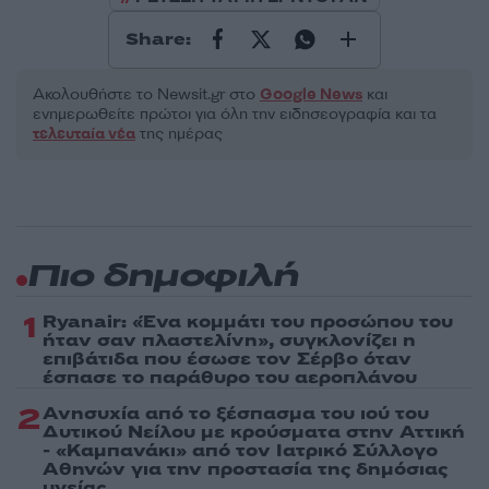
Share:
Ακολουθήστε το Νewsit.gr στο
Google News
και
ενημερωθείτε πρώτοι για όλη την ειδησεογραφία και τα
τελευταία νέα
της ημέρας
Πιο δημοφιλή
1
Ryanair: «Ένα κομμάτι του προσώπου του
ήταν σαν πλαστελίνη», συγκλονίζει η
επιβάτιδα που έσωσε τον Σέρβο όταν
έσπασε το παράθυρο του αεροπλάνου
2
Ανησυχία από το ξέσπασμα του ιού του
Δυτικού Νείλου με κρούσματα στην Αττική
- «Καμπανάκι» από τον Ιατρικό Σύλλογο
Αθηνών για την προστασία της δημόσιας
υγείας