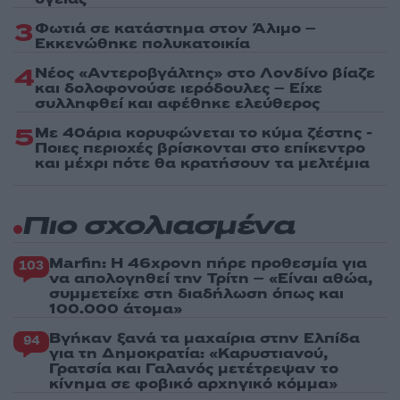
3
Φωτιά σε κατάστημα στον Άλιμο –
Εκκενώθηκε πολυκατοικία
4
Νέος «Αντεροβγάλτης» στο Λονδίνο βίαζε
και δολοφονούσε ιερόδουλες – Είχε
συλληφθεί και αφέθηκε ελεύθερος
5
Με 40άρια κορυφώνεται το κύμα ζέστης -
Ποιες περιοχές βρίσκονται στο επίκεντρο
και μέχρι πότε θα κρατήσουν τα μελτέμια
Πιο σχολιασμένα
Marfin: Η 46χρονη πήρε προθεσμία για
103
να απολογηθεί την Τρίτη – «Είναι αθώα,
συμμετείχε στη διαδήλωση όπως και
100.000 άτομα»
Βγήκαν ξανά τα μαχαίρια στην Ελπίδα
94
για τη Δημοκρατία: «Καρυστιανού,
Γρατσία και Γαλανός μετέτρεψαν το
κίνημα σε φοβικό αρχηγικό κόμμα»