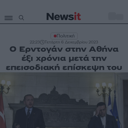
Μετάβαση
σε
o
33
περιεχόμενο
Πολιτική
22:23
Τετάρτη 6 Δεκεμβρίου 2023
Ο Ερντογάν στην Αθήνα
έξι χρόνια μετά την
επεισοδιακή επίσκεψη του