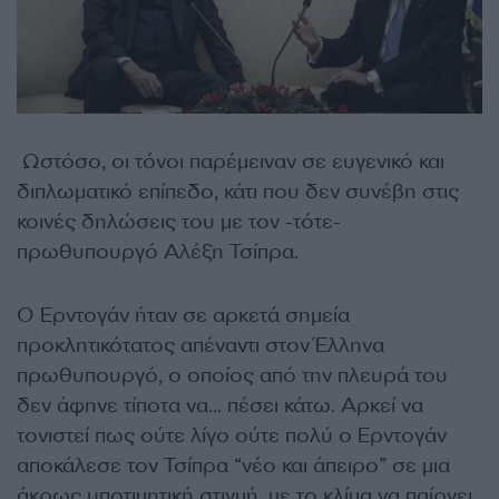
Ωστόσο, οι τόνοι παρέμειναν σε ευγενικό και
διπλωματικό επίπεδο, κάτι που δεν συνέβη στις
κοινές δηλώσεις του με τον -τότε-
πρωθυπουργό Αλέξη Τσίπρα.
Ο Ερντογάν ήταν σε αρκετά σημεία
προκλητικότατος απέναντι στον Έλληνα
πρωθυπουργό, ο οποίος από την πλευρά του
δεν άφηνε τίποτα να… πέσει κάτω. Αρκεί να
τονιστεί πως ούτε λίγο ούτε πολύ ο Ερντογάν
αποκάλεσε τον Τσίπρα “νέο και άπειρο” σε μια
άκρως υποτιμητική στιγμή, με το κλίμα να παίρνει