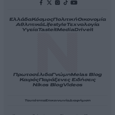
Ελλάδα
Κόσμος
Πολιτική
Οικονομία
Αθλητικά
Lifestyle
Τεχνολογία
Υγεία
Tasteit
Media
Driveit
Πρωτοσέλιδα
Γνώμη
Melas Blog
Καιρός
Παράξενες Ειδήσεις
Nikos Blog
Videos
Ταυτότητα
Επικοινωνία
Διαφήμιση