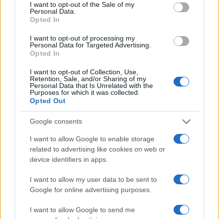
consent section.
I want to opt-out of the Sale of my
Personal Data.
Αν τα χάσατε
Opted In
I want to opt-out of processing my
Personal Data for Targeted Advertising.
Opted In
I want to opt-out of Collection, Use,
Retention, Sale, and/or Sharing of my
Personal Data that Is Unrelated with the
Purposes for which it was collected.
Opted Out
Google consents
Οι 6 όροι «φωτιά» του Ιράν
Τραγωδία στην Πάρο
στις ΗΠΑ για τα Στενά του
4χρονος βρέθηκε νεκ
I want to allow Google to enable storage
Ορμούζ - «Ποτέ δεν θα
σε πισίνα
related to advertising like cookies on web or
κάνουμε πίσω, είτε σε
device identifiers in apps.
πόλεμο είτε σε
διαπραγματεύσεις»
I want to allow my user data to be sent to
Google for online advertising purposes.
Σχόλια
I want to allow Google to send me