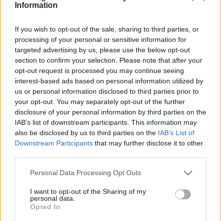
Information
If you wish to opt-out of the sale, sharing to third parties, or
processing of your personal or sensitive information for
targeted advertising by us, please use the below opt-out
section to confirm your selection. Please note that after your
opt-out request is processed you may continue seeing
Φωτογραφίες: Eurokinissi
interest-based ads based on personal information utilized by
ΔΙΑΦΗΜΙΣΗ
us or personal information disclosed to third parties prior to
your opt-out. You may separately opt-out of the further
disclosure of your personal information by third parties on the
IAB’s list of downstream participants. This information may
also be disclosed by us to third parties on the
IAB’s List of
Downstream Participants
that may further disclose it to other
third parties.
Please note that this website/app uses one or more Google
Personal Data Processing Opt Outs
services and may gather and store information including but
not limited to your visit or usage behaviour. You may click to
I want to opt-out of the Sharing of my
personal data.
grant or deny consent to Google and its third-party tags to
Opted In
use your data for below specified purposes in below Google