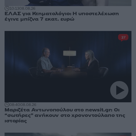
10:13
08.08.26
ΕΛΑΣ για Κτηματολόγιο: Η υποστελέχωση
έγινε μπίζνα 7 εκατ. ευρώ
27
08:40
08.08.26
Μαριζέτα Αντωνοπούλου στο newsit.gr: Οι
“σωτήρες” ανήκουν στο χρονοντούλαπο της
ιστορίας