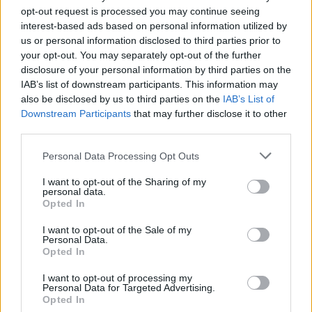
opt-out request is processed you may continue seeing
interest-based ads based on personal information utilized by
us or personal information disclosed to third parties prior to
your opt-out. You may separately opt-out of the further
disclosure of your personal information by third parties on the
IAB’s list of downstream participants. This information may
also be disclosed by us to third parties on the
IAB’s List of
Downstream Participants
that may further disclose it to other
Πινακίδες κυκλοφορίας με
Εκρηκτικό κοκτέιλ ζέσ
third parties.
λίγα κλικ: Τα 3 βήματα για
με 40άρια και 8 μποφό
παραγγελίες και έκδοση –
Σε συναγερμό η χώρα 
Please note that this website/app uses one or more Google
Personal Data Processing Opt Outs
Αυστηροποιούνται οι
φωτιές, ενισχύονται 
services and may gather and store information including but
κυρώσεις για παραβάσεις
άνεμοι τις επόμενες ημ
not limited to your visit or usage behaviour. You may click to
I want to opt-out of the Sharing of my
personal data.
grant or deny consent to Google and its third-party tags to
Opted In
use your data for below specified purposes in below Google
Σχόλια
consent section.
I want to opt-out of the Sale of my
Personal Data.
Opted In
I want to opt-out of processing my
Personal Data for Targeted Advertising.
Σχολίασε εδώ
Opted In