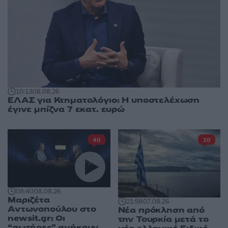
10:13
08.08.26
ΕΛΑΣ για Κτηματολόγιο: Η υποστελέχωση
έγινε μπίζνα 7 εκατ. ευρώ
40
10
08:40
08.08.26
Μαριζέτα
21:58
07.08.26
Αντωνοπούλου στο
Νέα πρόκληση από
newsit.gr: Οι
την Τουρκία μετά το
“σωτήρες” ανήκουν