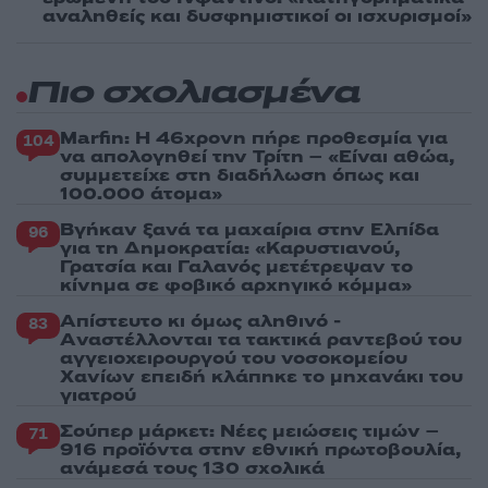
αναληθείς και δυσφημιστικοί οι ισχυρισμοί»
Πιο σχολιασμένα
Marfin: Η 46χρονη πήρε προθεσμία για
104
να απολογηθεί την Τρίτη – «Είναι αθώα,
συμμετείχε στη διαδήλωση όπως και
100.000 άτομα»
Βγήκαν ξανά τα μαχαίρια στην Ελπίδα
96
για τη Δημοκρατία: «Καρυστιανού,
Γρατσία και Γαλανός μετέτρεψαν το
κίνημα σε φοβικό αρχηγικό κόμμα»
Απίστευτο κι όμως αληθινό -
83
Aναστέλλονται τα τακτικά ραντεβού του
αγγειοχειρουργού του νοσοκομείου
Χανίων επειδή κλάπηκε το μηχανάκι του
γιατρού
Σούπερ μάρκετ: Νέες μειώσεις τιμών –
71
916 προϊόντα στην εθνική πρωτοβουλία,
ανάμεσά τους 130 σχολικά