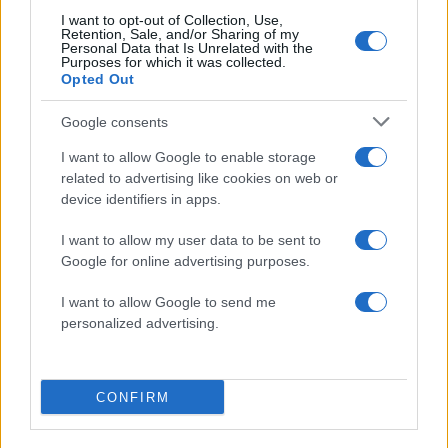
I want to opt-out of Collection, Use,
Retention, Sale, and/or Sharing of my
50 /50
Personal Data that Is Unrelated with the
Purposes for which it was collected.
Opted Out
Google consents
I want to allow Google to enable storage
2000 /2000
related to advertising like cookies on web or
Υποβολή σχολίου
device identifiers in apps.
I want to allow my user data to be sent to
Όροι Χρήσης
. Το site προστατεύεται από reCAPTCHA, ισχύουν
Πολιτική Απορρήτου
&
Όροι Χρήσης
της Google.
Google for online advertising purposes.
Πολιτική
I want to allow Google to send me
ΚΥΡΙΑΚΟΣ ΜΗΤΣΟΤΑΚΗΣ
personalized advertising.
ΚΩΝΣΤΑΝΤΙΝΟΣ ΤΑΣΟΥΛΑΣ
Share:
CONFIRM
Ακολουθήστε το Νewsit.gr στο
Google News
και