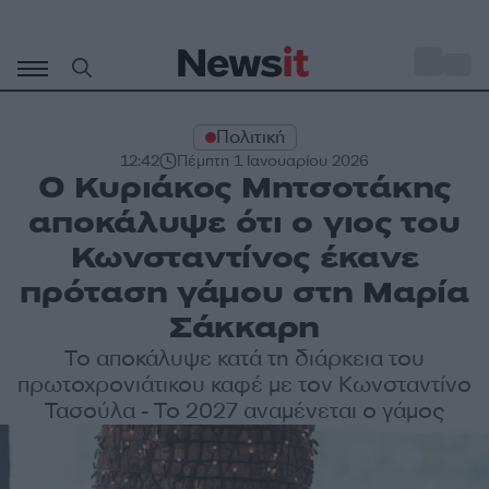
Μετάβαση
σε
o
30
περιεχόμενο
Πολιτική
12:42
Πέμπτη 1 Ιανουαρίου 2026
Ο Κυριάκος Μητσοτάκης
αποκάλυψε ότι ο γιος του
Κωνσταντίνος έκανε
πρόταση γάμου στη Μαρία
Σάκκαρη
Το αποκάλυψε κατά τη διάρκεια του
πρωτοχρονιάτικου καφέ με τον Κωνσταντίνο
Τασούλα - Το 2027 αναμένεται ο γάμος