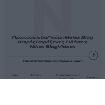
Πρωτοσέλιδα
Γνώμη
Melas Blog
Καιρός
Παράξενες Ειδήσεις
Nikos Blog
Videos
Ταυτότητα
Επικοινωνία
Διαφήμιση
Όροι
Πολιτική
Πληροφορίες α.27
Cookies
χρήσης
απορρήτου
Ν.5253/2025
Αριθμός Πιστοποίησης Μ.Η.Τ.232163
© 2026 newsit.gr. Με επιφύλαξη κάθε νομίμου δικαιώματος.