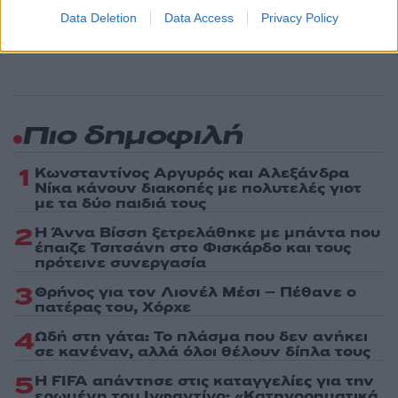
ενημερωθείτε πρώτοι για όλη την ειδησεογραφία και τα
Data Deletion
Data Access
Privacy Policy
τελευταία νέα
της ημέρας
Πιο δημοφιλή
1
Κωνσταντίνος Αργυρός και Αλεξάνδρα
Νίκα κάνουν διακοπές με πολυτελές γιοτ
με τα δύο παιδιά τους
2
Η Άννα Βίσση ξετρελάθηκε με μπάντα που
έπαιζε Τσιτσάνη στο Φισκάρδο και τους
πρότεινε συνεργασία
3
Θρήνος για τον Λιονέλ Μέσι – Πέθανε ο
πατέρας του, Χόρχε
4
Ωδή στη γάτα: Το πλάσμα που δεν ανήκει
σε κανέναν, αλλά όλοι θέλουν δίπλα τους
5
Η FIFA απάντησε στις καταγγελίες για την
ερωμένη του Ινφαντίνο: «Κατηγορηματικά