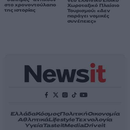
νέο ελληνικό Ειδικό
στο χρονοντούλαπο
Χωροταξικό Πλαίσιο
της ιστορίας
Τουρισμού: «Δεν
παράγει νομικές
συνέπειες»
Ελλάδα
Κόσμος
Πολιτική
Οικονομία
Αθλητικά
Lifestyle
Τεχνολογία
Υγεία
Tasteit
Media
Driveit