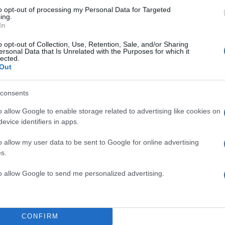
to opt-out of processing my Personal Data for Targeted
ing.
δυσαρμονία, είπα την γνώμη μου, δεν άρεσε στην ηγ
In
ε διαγράψει. Εύχομαι το κόμμα μου να διαπρέψει στι
o opt-out of Collection, Use, Retention, Sale, and/or Sharing
 Το κόμμα δείχνει δυσαρμονία… Δεν διαπραγματεύομα
ersonal Data that Is Unrelated with the Purposes for which it
lected.
ών, δεν την μεταφέρω από κόμμα σε κόμμα.
Υπερήφα
Out
τώντας του συναδέλφους μου και όλους εσάς που 
ρο της Βουλής», είπε κατά τη διάρκεια της ομιλίας τ
consents
o allow Google to enable storage related to advertising like cookies on
ΔΙΑΦΗΜΙΣΗ
evice identifiers in apps.
o allow my user data to be sent to Google for online advertising
s.
to allow Google to send me personalized advertising.
CONFIRM