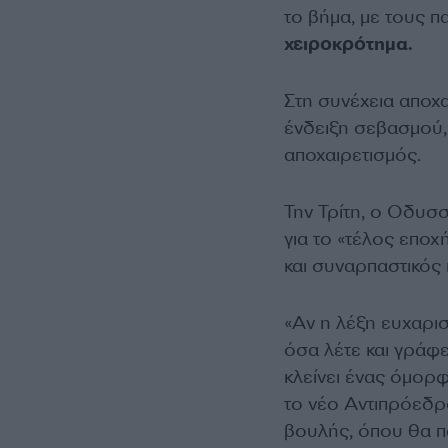
το βήμα, με τους
χειροκρότημα.
Στη συνέχεια αποχ
ένδειξη σεβασμού,
αποχαιρετισμός.
Την Τρίτη, ο Οδυσ
για το «τέλος επο
και συναρπαστικός
«Αν η λέξη ευχαρισ
όσα λέτε και γράφε
κλείνει ένας όμορ
το νέο Αντιπρόεδρο
βουλής, όπου θα π