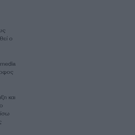
ως
θεί ο
 media
ορφος
ξη και
ιο
φίσω
ς