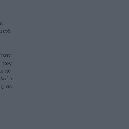
νε
 μετά
ηκαν
ε πως
ειας
λαία»
ς, σε