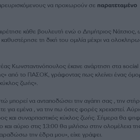
 παρευρισκόμενους να προχωρούν σε
παρατεταμένο
αιρέτησε κάθε βουλευτή ενώ ο Δημήτριος Νάτσιος, 
 καθυστέρησε τη δική του ομιλία μέχρι να ολοκληρω
σέας Κωνσταντινόπουλος έκανε ανάρτηση στα social
χής» από το ΠΑΣΟΚ, γράφοντας πως κλείνει ένας όμ
 κύκλος ζωής».
τώ μπορεί να ανταποδώσει την αγάπη σας , την στήρι
τε για εμένα , να την πω όσες φορές χρειαστεί. Αύρ
φος και συναρπαστικός κύκλος ζωής. Σήμερα θα ψη
 και αύριο στις 13:00 θα μιλήσω στην ολομέλεια τη
αραδώσω την έδρα μου», είχε γράψει.