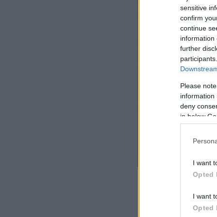
sensitive in
confirm you
continue se
information 
further disc
participants
Downstream 
Please note
information 
deny consent
in below Go
Persona
I want t
Opted 
I want t
Opted 