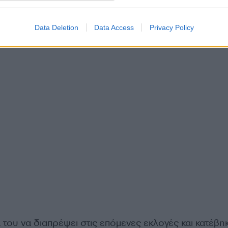
Data Deletion
Data Access
Privacy Policy
του να διαπρέψει στις επόμενες εκλογές και κατέβη