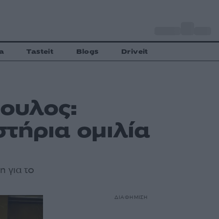
o
Αθήνα
27
C
a
Tasteit
Blogs
Driveit
ουλος:
τήρια ομιλία
 για το
ΔΙΑΦΗΜΙΣΗ