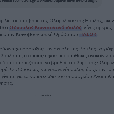
σθήκη του newsit.gr ως προτεινόμενη πηγή στην Google
ομιλία, από το βήμα της Ολομέλειας της Βουλής, έκα
6) ο
Οδυσσέας Κωνσταντινόπουλος
, λίγες ημέρες
από την Κοινοβουλευτική Ομάδα του
ΠΑΣΟΚ
.
πράσινης» παράταξης –αν όχι όλη της Βουλής- στράφ
βουλευτή, ο οποίος αφού παραιτήθηκε, ανακοίνωσ
έδρα του και ζήτησε να βρεθεί στο βήμα της Ολομέλ
 φορά. Ο Οδυσσέας Κωνσταντινόπουλος έριξε την «αυ
γίνεται για το νομοσχέδιο του υπουργείου Ανάπτυξη
νησης.
ΔΙΑΦΗΜΙΣΗ