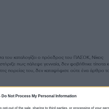
α του καταλογίζει ο πρόεδρος του ΠΑΣΟΚ, Νίκος
τήριξε πως πάλεψε γενναία, δεν φοβήθηκε τίποτα κ
 της πορείας του, δεν καταψήφισε ούτε ένα άρθρο τ
λία του στην Ολομέλεια της Βουλής:
-
Do Not Process My Personal Information
to opt-out of the sale, sharing to third parties, or processing of your per