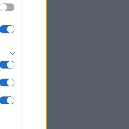
εσία
ς
ι την
να
με
ου.