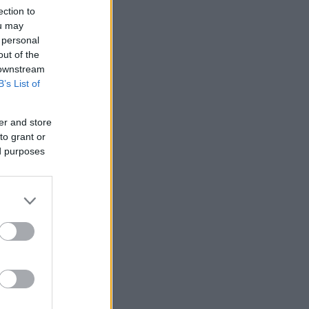
ection to
ou may
 personal
out of the
 downstream
B’s List of
er and store
to grant or
ed purposes