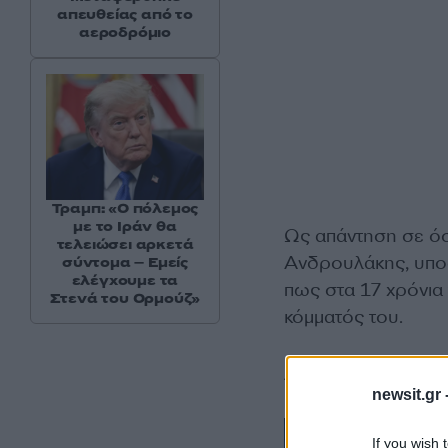
απευθείας από το
αεροδρόμιο
Τραμπ: «Ο πόλεμος
με το Ιράν θα
Ως απάντηση σε όσ
τελειώσει αρκετά
Ανδρουλάκης, υποσ
σύντομα – Εμείς
ελέγχουμε τα
πως στα 17 χρόνια
Στενά του Ορμούζ»
κόμματός του.
Δείτε live την ομι
newsit.gr 
If you wish 