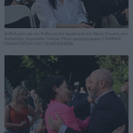
Εκδήλωση για την Κυβερνώσα Αριστερά της Νέας Εποχής στο
Χαλάνδρι, παρουσία Τσίπρα (Πηγή φωτογραφίας: ΓΙΑΝΝΗΣ
ΠΑΝΑΓΟΠΟΥΛΟΣ / EUROKINISSI)