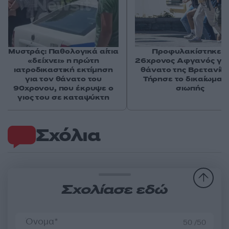
Μυστράς: Παθολογικά αίτια
Προφυλακίστηκε ο
«δείχνει» η πρώτη
26χρονος Αφγανός για
ιατροδικαστική εκτίμηση
θάνατο της Βρετανίδα
για τον θάνατο του
Τήρησε το δικαίωμα τ
90χρονου, που έκρυψε ο
σιωπής
γιος του σε καταψύκτη
Σχόλια
Σχολίασε εδώ
50 /50