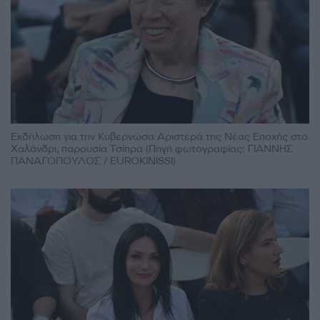
Εκδήλωση για την Κυβερνώσα Αριστερά της Νέας Εποχής στο
Χαλάνδρι, παρουσία Τσίπρα (Πηγή φωτογραφίας: ΓΙΑΝΝΗΣ
ΠΑΝΑΓΟΠΟΥΛΟΣ / EUROKINISSI)