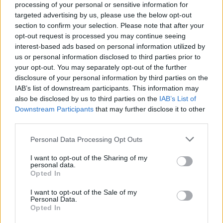
πολιτικός αναλυτής, ο Σπύρος Δρίτσας,
processing of your personal or sensitive information for
χειρουργός, η Φωτεινή Κουμαλάτσου, ειδική
targeted advertising by us, please use the below opt-out
γραμματέας του Δ.Σ. της Ένωσης Αποφοίτων
section to confirm your selection. Please note that after your
opt-out request is processed you may continue seeing
ΕΣΔΔΑ, ο Χάρης Μαυρουδής, ηθοποιός και
interest-based ads based on personal information utilized by
δημοτικός σύμβουλος Χαλανδρίου, και η Άννα
us or personal information disclosed to third parties prior to
Παπαδοπούλου, δικηγόρος. Τη συζήτηση
your opt-out. You may separately opt-out of the further
disclosure of your personal information by third parties on the
συντονίζει ο σκηνοθέτης Θέμης Μουμουλίδης.
IAB’s list of downstream participants. This information may
also be disclosed by us to third parties on the
IAB’s List of
Downstream Participants
that may further disclose it to other
third parties.
Please note that this website/app uses one or more Google
Personal Data Processing Opt Outs
services and may gather and store information including but
not limited to your visit or usage behaviour. You may click to
I want to opt-out of the Sharing of my
personal data.
grant or deny consent to Google and its third-party tags to
Opted In
use your data for below specified purposes in below Google
consent section.
I want to opt-out of the Sale of my
Personal Data.
Opted In