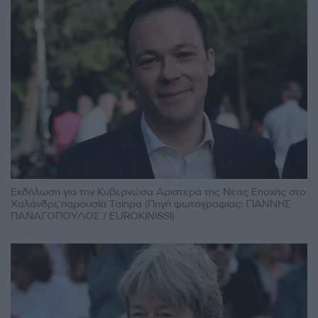
Εκδήλωση για την Κυβερνώσα Αριστερά της Νέας Εποχής στο
Χαλάνδρι, παρουσία Τσίπρα (Πηγή φωτογραφίας: ΓΙΑΝΝΗΣ
ΠΑΝΑΓΟΠΟΥΛΟΣ / EUROKINISSI)