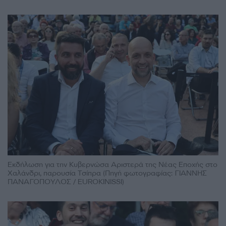
Εκδήλωση για την Κυβερνώσα Αριστερά της Νέας Εποχής στο
Χαλάνδρι, παρουσία Τσίπρα (Πηγή φωτογραφίας: ΓΙΑΝΝΗΣ
ΠΑΝΑΓΟΠΟΥΛΟΣ / EUROKINISSI)