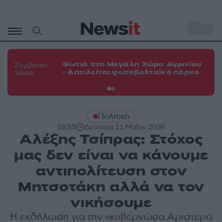
Μετάβαση
σε
o
33
περιεχόμενο
Φω
Φωτιά στη Μεγάλη Χώρα Αγρινίου
Συμβαίνει
πε
- Απειλείται φωτοβολταϊκό πάρκο
τώρα:
εν
Πολιτική
18:55
Δευτέρα 11 Μαΐου 2026
Αλέξης Τσίπρας: Στόχος
μας δεν είναι να κάνουμε
αντιπολίτευση στον
Μητσοτάκη αλλά να τον
νικήσουμε
Η εκδήλωση για την «κυβερνώσα Αριστερά